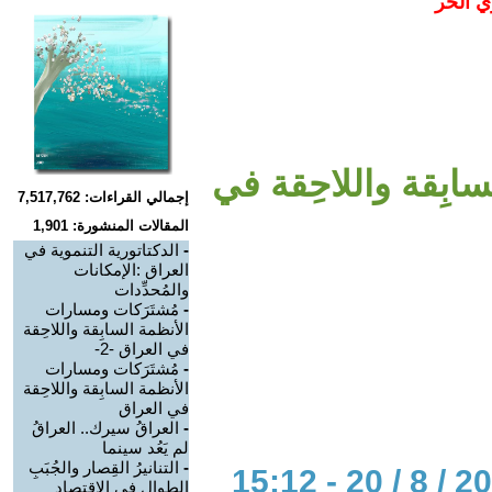
ي الحر
ابِقة واللاحِقة في
إجمالي القراءات: 7,517,762
المقالات المنشورة: 1,901
-
الدكتاتورية التنموية في
العراق :الإمكانات
والمُحدِّدات
-
مُشتَرَكات ومسارات
الأنظمة السابِقة واللاحِقة
في العراق -2-
-
مُشتَرَكات ومسارات
الأنظمة السابِقة واللاحِقة
في العراق
-
العراقُ سيرك.. العراقُ
لم يَعُد سينما
-
التنانيرُ القِصار والجُبَبِ
الطِوال في الاقتصاد