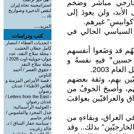
 خارجي مباشر وضخم
استراتيجيته تجاه إيران
الأبد، ولن يعودَ إلى
لنقص الذخيرة وصواريخ
ثاد ...
"كوابيسِ" غيرهم.
المزيد.....
ام السياسي الحالي في
كتب ودراسات
-
ابجديات العطاء / انتصار
كامل جفلان الخشت
هُم قد وَضَعوا أنفسهم
-
مجلة سلاح النقد، عدد
سين"َ فيهِ نفسهُ و
جوان-جويلية-اوت 2026 /
مجلة سلاح النقد
لعام 2003.
-
حقوق العصر / أحمد
التاوتي
يّين بهم، وثقة بعضهم
-
قصة الأمراض المزمنة و
إفلاس الأطباء / عدنان
هم، وأصبحَ الخوفُ من
رضوان
راق والعراقيّين بعواقبَ
-
Letters from the East /
عدنان رضوان
-
العولمة الرأسمالية:
جدل المجرد والملموس /
ي العراق، وبقاءهِ من
فاخر جاسم
-
سياسة حفار الساق / د.
لخارجيّين" بذلك.. وقد
خالد زغريت
-
الطائفية المتغلغلة في