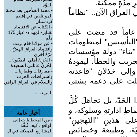
ِ مدّةٍ ممكنة.
القوّة
-
محنة الفلاّحين بعد محنة
العراق الآن.. "نظاماً
الموظفين في إقليم
كردستان
-
الكتابة عن الاقتصاد
 عاماً قد مضت على
بقنابر-المِهداد- عيار 175
ملّم
 "التأسيس" لمنظومات
-
عن مولانا خام برنت
واقتصاد العراق الهشّ..
 "بناء" دولة مؤسسات
مرّةً أخرى
ريبِ والخطأ، ليقودهُ
-
الحُزنُ أهلي الطيّبونَ..
الحُزنُ عائلتي السعيدة
وإلى خذلانِ "قاعدته
-
مفارقات ومُقاربات
واشتراطات الحرب
عملت على دعمه بشتى
والسلام في العراق الراهن
المزيد.....
َدّ، بل تجاهلَ كُلَّ
نماطِ ادارتهِ وسلوكه، و
أخبار عامة
ى هذينِ "النَهجينِ"
-
من المخططات إلى
الواقع.. كيف تُنفَّذ
اسيّة، وطبيعة وخصائص
المشاريع العملاقة في ال
...