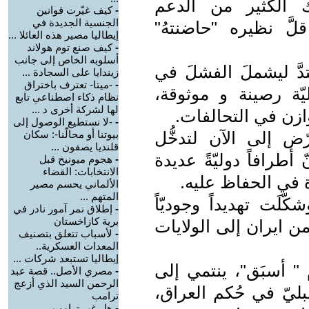
بذلك الكثير من الدعم
-
كيف غيّرت قوانين
الجنسية الجديدة في
قلَّ نظيره "حاضنتهُ"
إيطاليا مصير هذه العائلا ...
-
كيف صنع توم هولاند
أسلوبه الخاص إلى جانب
َّ ليشملَ الفشلَ في
زيندايا على السجادة ...
-
-ميتا- تعترف باختراق
يّة رصينة و موثوقة،
نظام ذكاء اصطناعي تابع
لها لشركة أخرى د ...
ازن في التحالفات.
-
-لا نستطيع الوصول إلى
ّض إلى الآن لتدخُّل
بيوتنا أو محالّنا-: سكان
قلنديا يصفون ...
رافاً دوليّةً عديدة
-
هجوم ميونيخ قبل
الانتخابات: القضاء
 في الحفاظ عليه.
الألماني يحسم مصير
المتهم ...
لَت تهديداً وجوديّاً
-
إطلاق نمر آمور نادر في
برية كازاخستان
ه، من ايران إلى الولايات
-
لأسباب تتعلق بتصنيف
المعدات العسكرية..
إيطاليا تستبعد شركات ...
 " أسبَق"، ينتمي إلى
-
مصري الأصل.. قصة عبد
الرحمن السيد الذي أزعج
قبليّ في حُكم العراق،
ترامب
-
هل غير ترامب