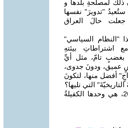
 ذلك لمصلحةِ بلدها و
ستُعيدُ "تدويرَ" نفسها
جعلت حالَ العراق
ا "النظام السياسي"
مع اشتراطاتِ بيئتهِ
ى بغضبٍ تامّ، مثل أيِّ
يأسٍ عميق، ودونَ جدوى،
اجٍ" أفضل منها، لتكونَ
لتاريخيّةَ" التي تليها؟
الأشهرُ القليلةُ المُتبقيّة من عام 2025، هي وحدها الكفيلةُ