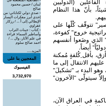
 الفاعلين (الدوليين
لبنان / حسين محمود
يئاً، بأنّ هذا النظام
صالح
-
صدى دولي لكتاباتي: من
ليهم.
إحدى أبرز مفكرات اليسار
الإيطالي إلى أ ... / رزكار
" تتوقّف كُلّها على
عقراوي
-
كتاب : جينات التراب
ستراتيجية خروج" كفوءة،
وأساطير السماء: قراءة
في علم الآثار، وال ... /
" الذي وضَعوا أنفسهم
احمد صالح سلوم
ليّاً" أيضاً.
المزيد.....
ق، بأقل ِكُلفةٍ مُمكنة
المعجبين بنا على
 عليهم الانتقال إلى ما
الفيسبوك
وهو البدء بـ "تشكيلَ"
3,732,970
لاّ سيتولّى "الآخرون"
كمةِ في العراق الآن،