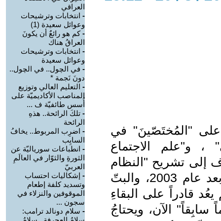
العراقي
-
انتخابات وترشيحات
وعوائل سعيدة (1)
-
كم هو رائعٌ أن يكونَ
العراقُ هناك
-
انتخابات وترشيحات
وعوائل سعيدة
-
في الچول.. في الچول..
دونَ نَجمة *
-
التعليم العالي وتوزيع
المناصب الأكاديميّة على
أُسس طائفيّة ف ...
-
تلكَ الرائحة.. هذهِ
الرائحة
عام 2025، ينبغي على "المُختَصّينَ" في
-
اضرِب المربوط.. يخافُ
السايِب
 ، و"علم الاجتماع
-
انطباعات سورياليّة عن
الثورةِ والثوّار في العالَمِ
ف إلى تشريح "النظام
العربيّ
السياسي" الذي تأسّس في العراق بعد عام 2003، والبتّ
-
إشكاليات احتساب
وتسديد كلفة إطعام
عُد قادراً على البقاءِ
الموقوفين والنزلاء في
سجون ...
سابِقاً" الآن، ويحتاجُ
-
سلام دونالد ترامب:
سلامُ العجرفة.. سلامُ