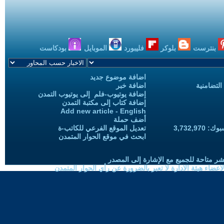
بنترست
بلوكر
فليبورد
الموبايل
بودكاست
اضافة موضوع جديد
التضامنية
اضافة خبر
إضافة يوتيوب-فلم إلى يوتيوب التمدن
إضافة كتاب إلى مكتبة التمدن
Add new article - English
أضف حملة
3,732,97
تعديل الموقع الفرعي للكاتب-ة
ابحث في موقع الحوار المتمدن
شر متاحة للجميع مع الإشارة إلى المصدر
ضاء هيئة الادارة لا تعبر بالضرورة عن رأي الحوار المتمدن