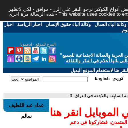
 أنواع الكوكيز نرجو النقر على الزر - موافق - لكي لاتظهر
This website uses cookies to ensure you ge
وكالة أنباء العمال
-
وكالة أنباء حقوق الإنسان
-
اخبار الرياضة
-
اخبار
لوم
التبرع للموقع - ادعمونا
حرية والعدالة الاجتماعية للجميع
"
تى نالها أعلام في الفكر والثقافة
قر هنا لاستخدام الموقع البديل
كوردي
English
السابِقة واللاحِقة في العراق -3-
عماد عبد اللطيف
لموبايل انقر هنا
سالم
 المتمدن، فشاركونا في دعم