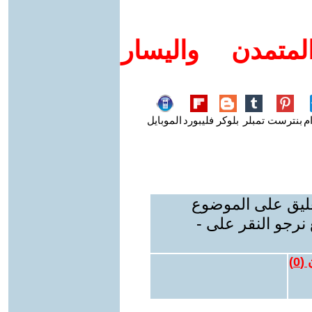
متمدن واليسار
م
بنترست
تمبلر
بلوكر
فليبورد
الموبايل
عليق على الموضوع
نرجو النقر على -
 (
0
)