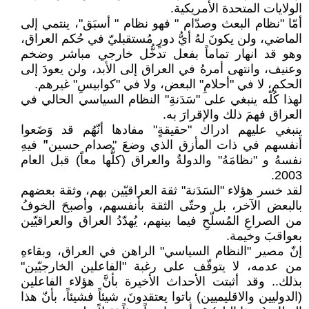
الولايات المتحدة الأمريكية.
أمّا "نظام البعث وصدّام " فهو نظام " أسبَق"، ينتمي إلى
الماضي، ولن يكونَ لهُ أيُّ دورٍ مُستقبليّ في حُكم العراق،
وهو قد انهار تماماً بفعل تدخُّل خارجي مباشر وضخم
وعنيف، وانتهى أمرهُ في العراق إلى الأبد، ولن يعودَ إلى
الحكم، لا في "أحلامِ" البعض، ولا في "كوابيسِ" غيرهم.
لهذا كُلّه ينبغي على "سَدَنةِ" النظام السياسي الحالي في
العراق فهمَ ذلك والإقرارَ به.
ينبغي عليهم ادراك "حقيقةٍ" مفادها أنّهُم قد وَضَعوا
أنفسهم في ذات المأزق الذي وضعَ "صدام حسين"َ فيهِ
نفسهُ و "نظامَهُ" والدولةُ والعراق (كلُّها معاً) قبل العام
2003.
لقد خسر هؤلاء "السَدَنة" ثقة العراقيّين بهم، وثقة بعضهم
بالبعض الآخر، بل وحتّى الثقة بأنفسهم، وأصبحَ الخوفُ
من الصراعِ المُسلّحِ فيما بينهم، يُهدّدُ العراق والعراقيّين
بعواقبَ وخيمة.
إنّ مصير "النظام السياسي" الراهن في العراق، وبقاءهِ
من عدمه، لا يتوقّف على رغبة "الفاعلين الخارجيّين"
بذلك.. وقد أثبتت الأحداث الأخيرة بأنَّ هؤلاء الفاعلين
(الدوليين والاقليميين) باتوا يعتقدونَ، شيئاً فشيئاً، بأنّ هذا