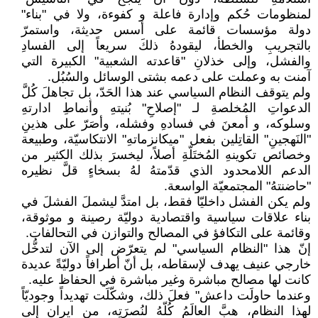
لمنظومات حُكم وإدارة فاعلة و كفوءة، ولا في "بناء"
دولة مؤسسات قائمة على أسس حديثة، واستمرّ
بالتجريبِ والخطأ، ليقودهُ ذلكَ سريعاً إلى الفسادِ
والفشل، وإلى خذلانِ "قاعدته الشعبية" الكبيرة التي
آمنت به وعملت على دعمه بشتى الوسائل والسُبُل.
ولم يتوقف النظام السياسي عند هذا الحَدّ، بل تجاهلَ كُلَّ
الدعواتِ المُخلصةِ لـ "إصلاحِ" بُنيتهِ وأنماطِ ادارتهِ
وسلوكه، و أمعنَ في فسادهِ وفشله، وأصَرّ على هذينِ
"النَهجينِ" القاتِلين بفعل "ميكانزماتهِ" الانتكاسيّة، وطبيعة
وخصائص تكوينهِ المُختَلّةِ أصلاً، ليخسرَ بذلك الكثير من
الدعم اللامحدود الذي قدّمتهُ لهُ بسخاءٍ قلَّ نظيره
"حاضنتهُ" المجتمعيّة الواسعة.
ولم يكن الفشل داخليّا فقط، بل امتدَّ ليشملَ الفشلَ في
بناء علاقات سياسية واقتصادية دوليّة رصينة و موثوقة،
وقائمة على التكافؤ في المصالح والتوازن في التحالفات.
إنّ هذا "النظام السياسي" لم يتعرّض إلى الآن لتدخُّل
خارجي عنيف يهدف لإسقاطه، بل أنّ أطرافاً دوليّةً عديدة
كانت لها مصالح مباشرة وغير مباشرة في الحفاظ عليه.
وعندما حاولَت داعش" فعلَ ذلك، وشكّلَت تهديداً وجوديّاً
لهذا النظام، هبَّ العالَمُ كُلّهُ لنُصرَتِه، من ايران إلى