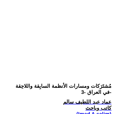
مُشتَرَكات ومسارات الأنظمة السابِقة واللاحِقة
في العراق -3-
عماد عبد اللطيف سالم
كاتب وباحث
(Imad A.salim)