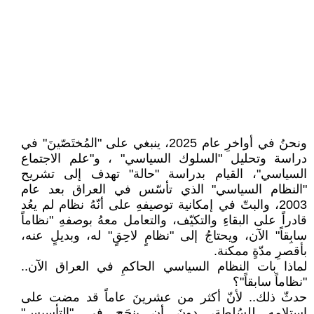
ونحنُ في أواخرِ عام 2025، ينبغي على "المُختَصّينَ" في
دراسة وتحليل "السلوك السياسي" ، و"علم الاجتماع
السياسي"، القيام بدراسة "حالة" تهدف إلى تشريح
"النظام السياسي" الذي تأسّس في العراق بعد عام
2003، والبتّ في إمكانية توصيفهِ على أنّهُ نظام لم يعُد
قادراً على البقاءِ والتكيّف، والتعامل معهُ بوصفهِ "نظاماً
سابِقاً" الآن، ويحتاجُ إلى "نظامٍ لاحِقٍ" له، وبديلٍ عنه،
بأقصرِ مدّةٍ ممكنة.
لماذا بات النظام السياسي الحاكمِ في العراق الآن..
"نظاماً سابقاً"؟
حدثّ ذلك.. لأنّ أكثر من عشرينَ عاماً قد مضت على
استلامهِ للسُلطة، دونَ أن ينجَح في "التأسيس"