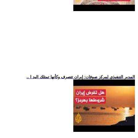
.. المدير التنفيذي لمركز صوفان: إيران تتصرف وكأنها تمتلك اليد ا