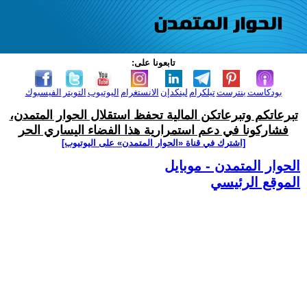
تابعونا على:
بودكاست
بنترست
تيلكرام
لينكدإن
الانستغرام
اليوتيوب
التويتر
الفيسبوك
تبرعاتكم وتبرعاتكن المالية تحفظ استقلال الحوار المتمدن،
فشاركونا في دعم استمرارية هذا الفضاء اليساري الحر
[اشترك في قناة ‫«الحوار المتمدن» على اليوتيوب]
الحوار المتمدن - موبايل
الموقع الرئيسي