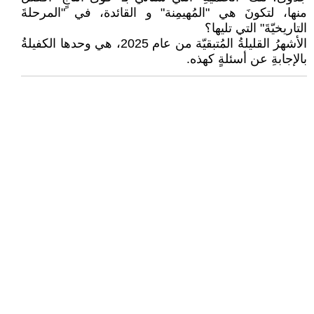
منها، لتكونَ هي "المُهيمِنة" و القائدة، في "المرحلةَ
التاريخيّةَ" التي تليها؟
الأشهرُ القليلةُ المُتبقيّة من عام 2025، هي وحدها الكفيلةُ
بالإجابةِ عن أسئلةٍ كهذه.