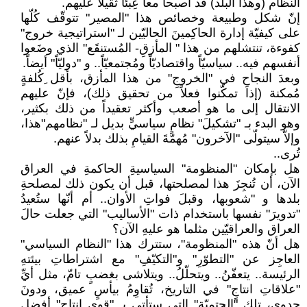
النظام (وهذا البلد) قد أصبحا معاً عِبئاً ثقيلاً عليهم.
إنّ شكل وطبيعة وخصائص هذا "المصير" تتوقّف كُلّها
على كيفيّة إدارة الحاكِمينَ الحاليّين لـ "استراتيجية خروج"
كفوءة، تنتشلهم من هذا " المأزقِ- المُستنقَع" الذي وضَعوا
أنفسهم فيه.. سياسيّاً واقتصاديّاً ومُجتمعيّاً.. و "دوليّاً" أيضاً.
وبعدَ النجاحِ في "الخروجِ" من هذا المأزق، بأقل ِكُلفةٍ
مُمكنة (إذا تمكّنوا فعلاً من تحقيق ذلك)، فإنّ عليهم
الانتقال إلى ما هو أصعب وأكثر تعقيداً من ذلك بكثير،
وهو البدء بـ "تشكيلَ" نظامٍ سياسيٍّ بديل لـ "نظامهم"هذا،
وإلاّ سيتولّى "الآخرون" مُهمّةَ القيامِ بذلك بدلاً عنهم.
تُرى..
هل بإمكان "المنظومة" السياسيةِ الحاكمةِ في العراق
الآن، أن تُنجِزَ هذا لمصلحتها، قبل أن يكون ذلك لمصلحةِ
بلدها و "شعوبها، وقبلَ فواتِ الأوان.. أم أنّها ستُعيدُ
"تدويرَ" نفسها باستخدام ذات "الأساليب" التي جعلت حالَ
العراق والعراقيّين مثلما هو عليهِ الآن؟
هل أنّ هذه "المنظومة"، ستترك هذا "النظام السياسي"
العاجِز عن "التطوّرِ" و"التكيّفِ" مع اشتراطاتِ بيئتهِ
الرئيسة.. يتعفّنُ.. ويتحلّلُ.. ويتلاشى بغضبٍ تامّ، مثل أيِّ
"علاقاتِ انتاجٍ" في التاريخ، تُقاوِمُ بيأسٍ عميق، ودونَ
جدوى، تلك "الحتميّةِ" التي ستأتي بـ "قوى انتاجٍ" أفضل