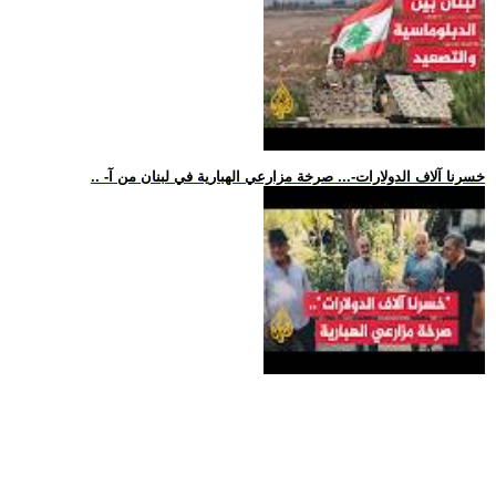
.. -خسرنا آلاف الدولارات-... صرخة مزارعي الهبارية في لبنان من آ