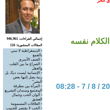
ي الحر
الكلام نفسه
إجمالي القراءات: 946,961
المقالات المنشورة: 116
-
الديمقراطية لا تبني
بالقمع
-
العنف الأسري
-
الصراع ما بين القلب
والعقل
-
الإنسانية ليست دينًا، بل
رتبة يصل إليها بعض
البشر”
-
المرأة بين مطرقة
المجتمع وسندان التشريع
-
ألوان الحب وجمال
العشق
-
العلاقات المسمومة
-
الحب لا يقتصر للحبيب