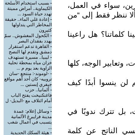
-
بسبب استخدام الأسلحة
رين، سواء في العمل،
الكيماوية.. أمراض مميتة
ألا ننظر فقط إلى “من
تهدد حياة السود ...
-
إعادة غلي الماء.. حقيقة
المخاطر التي يتداولها
كثيرون
ا كلماتنا؟ هل راعينا
-
الكحول المغشوش.. سمّ
يهدد بفقدان البصر
-
القاهرة تدعم استقرار
دمشق وتقدم لها النصح
-
ليبيا.. مسيرة تستهدف
 وتعابير الوجه، كلها
خزان مياه بمحطة تحلية
الزاوية بعد يوم م ...
-
-لوموند-: منتجع -سان
تروبيه- كان أحد أهم مواقع
 لن ينسوا أبدًا كيف
جيفري إبستين ...
-
ألمانيا.. حزب
فاغنكنيخت يفتح الباب
أمام ائتلاف مع -البديل- ل
...
، بل تترك ندوبًا في
-
وسائل إعلام: عمدة
مدينة فرايبرغ الألمانية
يتسبب في أعمال شغب
...
سي الناتج عن كلمة
-
هيئة السكك الحديدية