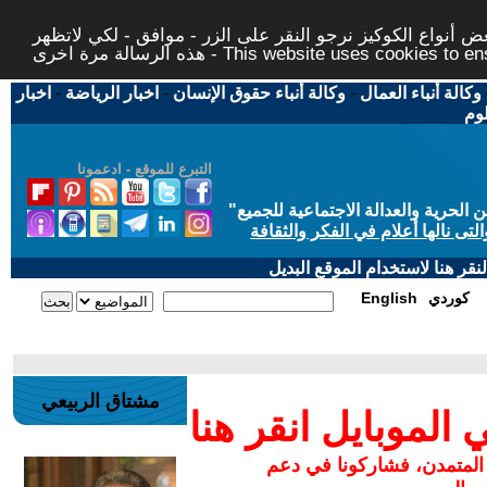
 أنواع الكوكيز نرجو النقر على الزر - موافق - لكي لاتظهر
This website uses cookies to ensure you ge
وكالة أنباء العمال
-
وكالة أنباء حقوق الإنسان
-
اخبار الرياضة
-
اخبار
لوم
التبرع للموقع - ادعمونا
حرية والعدالة الاجتماعية للجميع
"
تى نالها أعلام في الفكر والثقافة
قر هنا لاستخدام الموقع البديل
كوردي
English
مشتاق الربيعي
لموبايل انقر هنا
 المتمدن، فشاركونا في دعم