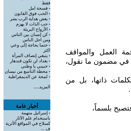
فقط
-
فسحة امل
-
الحب فوق القانون
-
بعض هداية الرب بشر
-
حب الذات لا يهزم
-
الأرواح البريئة
-
كن إنسان بين الناس
ومن اجل الناس
-
حتما بحاجة إلى وعي
مة العمل والمواقف
اكثر
-
ينبغي إنصاف المرأة
س في مضمون ما نقول،
-
بغداد لن تكون قندهار
-
حبيبي يا وطني
-
محطة التاسع من نيسان
-
لمحة عن الديمقراطية
كلمات ذاتها، بل من
المزيد.....
أخبار عامة
تصبح بلسماً،
-
إسرائيل متهمة
باستخدام علم الآثار
كسلاح في المواقع الأثرية
ف ...