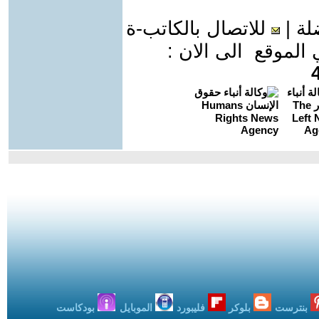
لة
|
للاتصال بالكاتب-ة
موقع الى الان :
بنترست
بلوكر
فليبورد
الموبايل
بودكاست