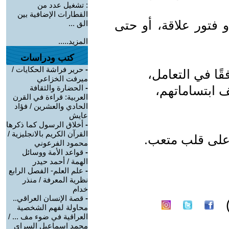
: تشغيل عدد من
القطارات الإضافية بين
 فتور علاقة، أو حتى
الق ...
المزيد.....
كتب ودراسات
-
حرير فراشة الحكايات /
قًا في التعامل،
ميرفت الخزاعي
ف ابتساماتهم،
-
الحضارة والثقافة
العربية: قراءة في القرن
الحادي والعشرين / فؤاد
عايش
-
أخلاق الرسول كما ذكرها
القرآن الكريم بالانجليزية /
ّ على قلب متعب.
محمود الفرعوني
-
قواعد الأمة ووسائل
الهمة / أحمد حيدر
-
علم العلم- الفصل الرابع
نظرية المعرفة / منذر
خدام
-
قصة الإنسان العراقي..
محاولة لفهم الشخصية
العراقية في ضوء مف ... /
محمد اسماعيل السراي