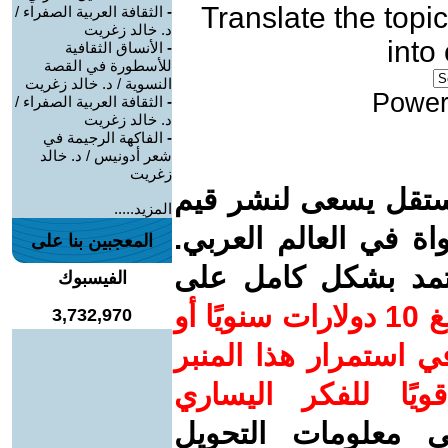
Translate the topic
-
الثقافة العربية الصفراء /
د. خالد زغريت
into
-
الأنساق الثقافية
للأسطورة في القصة
النسوية / د. خالد زغريت
Power
-
الثقافة العربية الصفراء /
د. خالد زغريت
-
الفاكهة الرجيمة في
شعر أدونيس / د. خالد
زغريت
ستقل يسعى لنشر قيم
المزيد.....
واة في العالم العربي.
المعجبين بنا على
عتمد بشكل كامل على
الفيسبوك
ساهم/ي معنا! بدعمكم بمبلغ 10 دولارات سنويًا أو
3,732,970
 استمرار هذا المنبر
ويًا للفكر اليساري
ى معلومات التحويل