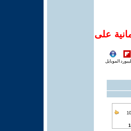
انية على
يبورد
الموبايل