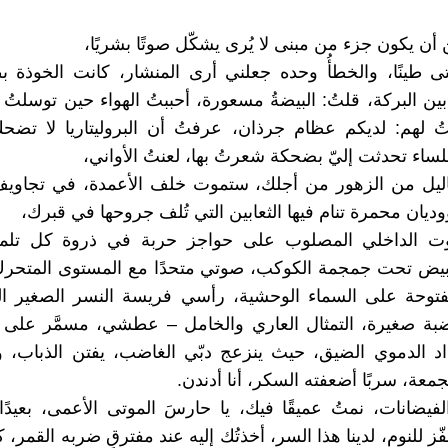
أن يكون جزء من مبنى لا يُرى يشكّل صوتًا بشريًا،
تى طينًا، والخطأُ وحده جعلني أرى المنشار، كانت الخوذة ب
 بين البركة، قلتُ: البيضةُ مسعورة، أحببتُ الهواء حين توسلتُ 
تُ لهم: لديكم عظام جرذان، عرفتُ أن البروليتاريا لا تضح
لساء تحدثت إليّ بضحكة شعرتُ بها، لعنتُ الأواني،
ليل من الزهور من أجلك، ستموت خلف الأعمدة، في تجاوي
ديان محمرة تنام فيها الثعابين التي تُلف جروحها في قبرك،
 الداخلي المصلوب على حواجز حربة في ذروة كل تلمي
أبيض تحت جمجمة الكوكب، صوتي متحدًا مع المستوى المتحر
لمفتوحة على السماء الوحشية، رأسي فريسة النسر الصغير ا
بة صغيرة، التمثال العاري والخامل – عطشي، مسمَّر على ب
اد الدموي الضيق، حيث ينزعج دبّي الغاضب، يفتن الذباب، 
جمعة، سربًا أضعفته السكر، أنا أدندن.
لفيضانات، نمتُ عميقًا فيك، يا حارسَ الموتى الأعمى، بعيد
حفّز للنوم، لدينا هذا السر، أخذتُك إليه عند مفترقٍ ضربه القمر، 