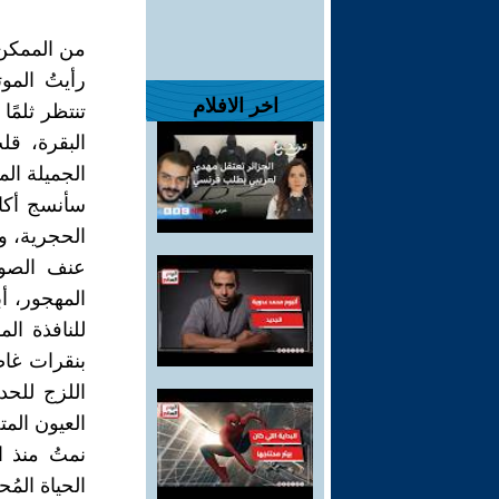
من الممكن 
رأيتُ المو
اخر الافلام
تنتظر ثلمًا
البقرة، قل
الجميلة الم
سأنسج أكا
الحجرية، وو
عنف الصوت
المهجور، 
للنافذة ا
بنقرات غاض
اللزج للحد
العيون المت
نمتُ منذ ا
الحياة المُ