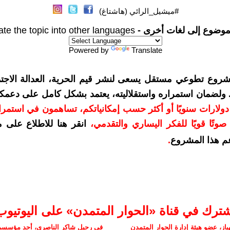
#ميشيل_الرائي (هاشتاغ)
موضوع إلى لغات أخرى -
ate the topic into other languages
Powered by
Translate
شروع تطوعي مستقل يسعى لنشر قيم الحرية، العدالة الاجتم
. ولضمان استمراره واستقلاليته، يعتمد بشكل كامل على دعمك
دعمكم بمبلغ 10 دولارات سنويًا أو أكثر حسب إمكانياتكم، تساهمون في استم
وتًا قويًا للفكر اليساري والتقدمي
،
انقر هنا للاطلاع على 
م هذا المشروع
.
شترك في قناة «الحوار المتمدن» على اليوتيوب
ز، عضو هيئة إدارة الحوار المتمدن
في رحيل شاكر الناصري، أحد مؤسسي 