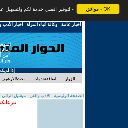
موافق - OK
لتوفير افضل خدمة لكم ولتسهيل عملي
أخبار عامة
-
وكالة أنباء المرأة
-
اخبار الأدب و
الموقع
يسارية
"من أج
حاز ال
إذا لديك
الزوار
اضافة/خدمات
بحث/الارشيف
الصفحة الرئيسية
-
الادب والفن
-
ميشيل الرائي
-
تبرعاتكم