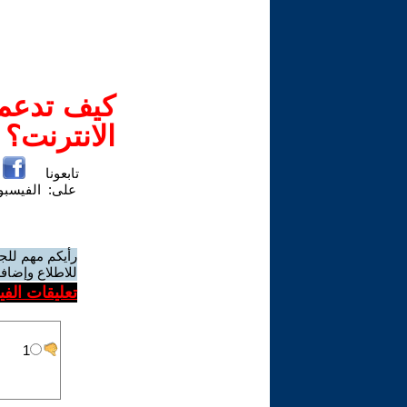
كيف تدعم-
الانترنت؟
تابعونا
على:
الفيسب
رأيكم مهم للج
للاطلاع وإضافة
تعليقات الف