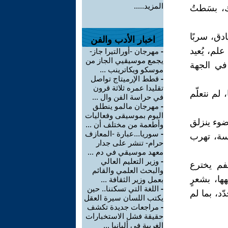
المزيد.....
، بسَطتُ
دق، سربًا
اخبار الأدب والفن
لم، يُعيد
-
مهرجان -أورالتيرا جاز-
يجمع موسيقيي الجاز من
في الجهة
موسكو ويكاترينب ...
-
قطط الإرميتاج تواصل
تقليدا عمره ثلاثة قرون
 لم نتعلّم
في حراسة الفن وال ...
-
مهرجان مالمو ينطلق
اليوم بموسيقى وفعاليات
ضوء ينزلق
وأطعمة من مختلف أن ...
-
سوريا...عبارة -المعازف
سة، تهرب
حرام- تنشر على جدار
معهد موسيقي في دم ...
-
وزير التعليم العالي
فم يخترع
والبحث العلمي والقائم
ها، بشعرٍ
بعمل وزير الثقافة ...
-
اللغة التي تسكننا.. حين
ّد، بما لم
يكتب اللسان سيرة العقل
-
مراجعات جديدة تكشف
حقيقة فشل الاستخبارات
الغربية في ألبانيا ...