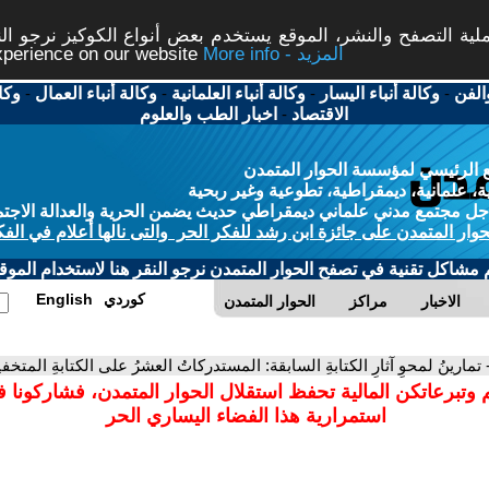
ة التصفح والنشر، الموقع يستخدم بعض أنواع الكوكيز نرجو النق
More info - المزيد
experience on our website
الفن
-
وكالة أنباء اليسار
-
وكالة أنباء العلمانية
-
وكالة أنباء العمال
-
وكا
الاقتصاد
-
اخبار الطب والعلوم
 الرئيسي لمؤسسة الحوار المتمدن
، علمانية، ديمقراطية، تطوعية وغير ربحية
ل مجتمع مدني علماني ديمقراطي حديث يضمن الحرية والعدالة الاجتم
حوار المتمدن على جائزة ابن رشد للفكر الحر والتى نالها أعلام في الفك
م مشاكل تقنية في تصفح الحوار المتمدن نرجو النقر هنا لاستخدام الموقع
كوردي
English
الاخبار
مراكز
الحوار المتمدن
 تمارينُ لمحوِ آثارِ الكتابةِ السابقة: المستدركاتُ العشرُ على الكتابةِ المتخفي
 وتبرعاتكن المالية تحفظ استقلال الحوار المتمدن، فشاركونا 
استمرارية هذا الفضاء اليساري الحر