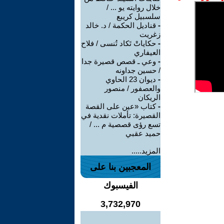
خلال روايته يو ... /
سلسبيل كريبع
-
قناديل الحكمة / د. خالد
زغريت
-
حكاياتْ تَكاد تُنسى / فلاح
العيفاري
-
وعي ـ قصص قصيرة جدا
/ حسين جداونه
-
ديوان 23 الحاوي
والعصفور / منصور
الريكان
-
كتاب «عين على القصة
القصيرة: تأملات نقدية في
تسع رؤى قصصية م ... /
حميد عقبي
المزيد.....
المعجبين بنا على
الفيسبوك
3,732,970