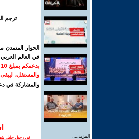
ترجم ال
الحوار المتمدن م
في العالم العربي
ب
والمستقل، ليبقى ص
والمشاركة في دع
ا‫
المزيد.....
في رحيل جليل شهبا