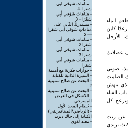
-
منامات شوقي ابي
شقرا -4
-
مَنَامَاتُ شَوْقِي أَبِي
شَقْرَا – 3
طعم الماء
-
مستدركُ الثّاني على
رعدًا كابن
مناماتِ شوقي أبي شقرا
— 3
ك، الأرجل
-
منامات شوقي أبي
شقرا 2
-
منامات شوقي أبي
ف عضلاتك
شقرا 3
-
منامات شوقي أبي
شقرا
ذ، صوتي
-
حوارات فكرية مع أميمة
-
السيرة الذاتية للكتابة
ك الصامت
-
البحث عن صلاح ستيتية
لذي ينهش
2
-
البحث عن صلاح ستيتية
اب الفناء
-
اللاشكل في العرض
ويزعج كل
المسرحي
-
حُطام المجد الأول
-
(الرياضي/الميتافيزيقي)
ًا عن زيت
الكتابة إلى جاك ديريدا
-
معبد لغوي
كنتَ ترتدي