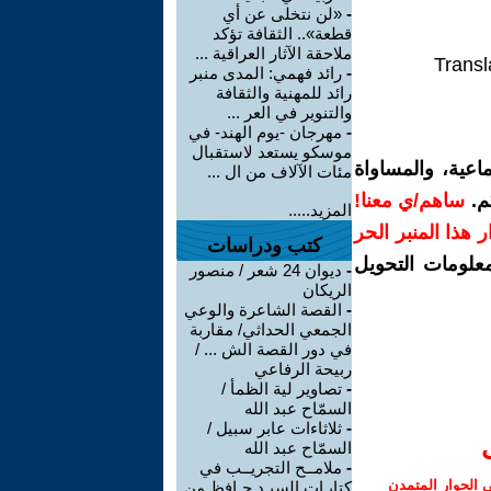
-
«لن نتخلى عن أي
قطعة».. الثقافة تؤكد
ملاحقة الآثار العراقية ...
Transl
-
رائد فهمي: المدى منبر
رائد للمهنية والثقافة
والتنوير في العر ...
-
مهرجان -يوم الهند- في
موسكو يستعد لاستقبال
اعية، والمساواة
مئات الآلاف من ال ...
م.
ساهم/ي معنا!
المزيد.....
رار هذا المنبر الحر
كتب ودراسات
معلومات التحويل
-
ديوان 24 شعر / منصور
الريكان
-
القصة الشاعرة والوعي
الجمعي الحداثي/ مقاربة
في دور القصة الش ... /
ربيحة الرفاعي
-
تصاوير لية الظمأ /
السمّاح عبد الله
-
ثلاثاءات عابر سبيل /
السمّاح عبد الله
-
ملامــح التجريــب في
الحوار المتمدن
كتابـات السيـد حـافظ من