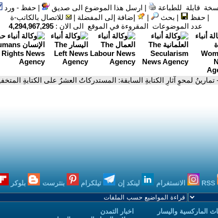
سخة قابلة للطباعة
|
ارسل هذا الموضوع الى صديق
|
حفظ - ورد
|
حفظ
|
بحث
|
إضافة إلى المفضلة
|
للاتصال بالكاتب-ة
عدد الموضوعات المقروءة في الموقع الى الان :
4,294,967,295
 تمارينُ لمحوِ آثارِ الكتابةِ السابقة: المستدركاتُ العشرُ على الكتابةِ المتخفي
RSS
الانستغرام
لينكد إن
تيلكرام
بنترست
بلوكر
ث الماركسية واليسار
اخبار التمدن