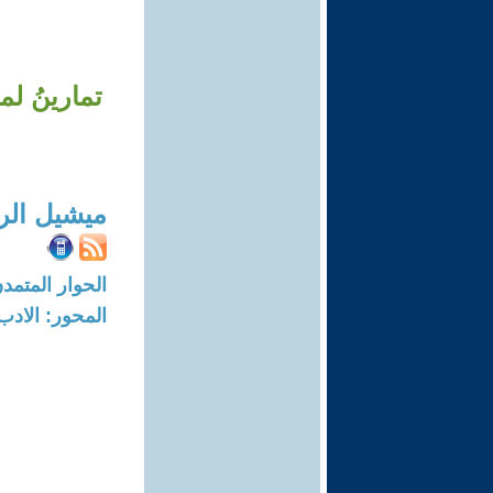
تمارينُ لمح
ميشيل الر
الحوار المتمدن-العدد: 8423 - 5
المحور: الادب