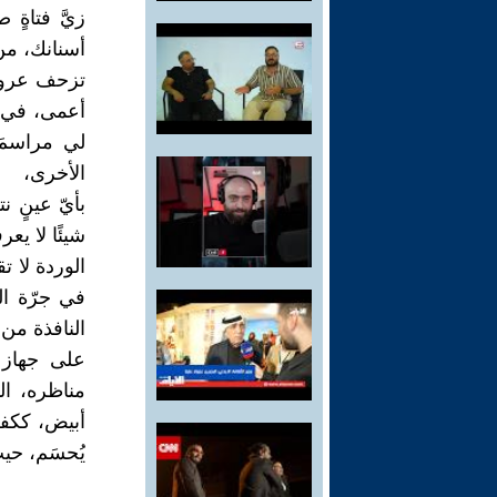
زيَّ فتاة
أسنانك، من
تزحف عروقُ
أعمى، في د
لي مراسمَ 
الأخرى،
بأيّ عينٍ ن
شيئًا لا يع
الوردة لا 
في جرّة ال
النافذة من 
على جهاز 
مناظره، ال
أبيض، ككفن،
يُحسَم، حيث