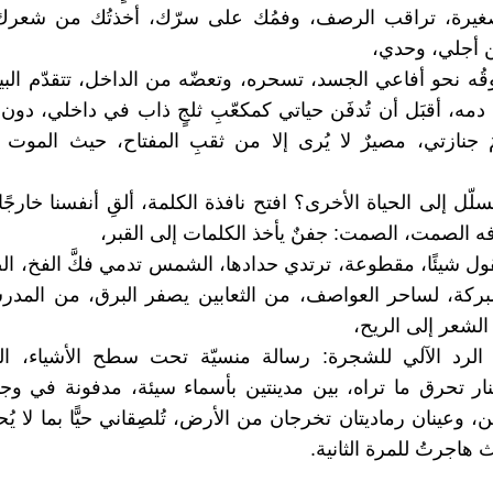
ٍ صغيرة، تراقب الرصف، وفمُك على سرّك، أخذتُك من شعرك
 أجلي، وحدي،
ه نحو أفاعي الجسد، تسحره، وتعضّه من الداخل، تتقدّم البيا
مه، أقبَل أن تُدفَن حياتي كمكعّبِ ثلجٍ ذاب في داخلي، دون ع
جنازتي، مصيرٌ لا يُرى إلا من ثقبِ المفتاح، حيث الموت 
تسلّل إلى الحياة الأخرى؟ افتح نافذة الكلمة، ألقِ أنفسنا خارجًا،
رفه الصمت، الصمت: جفنٌ يأخذ الكلمات إلى القبر،
تقول شيئًا، مقطوعة، ترتدي حدادها، الشمس تدمي فكَّ الفخ، ال
بركة، لساحر العواصف، من الثعابين يصفر البرق، من المدر
الشعر إلى الريح،
الرد الآلي للشجرة: رسالة منسيّة تحت سطح الأشياء، ال
نار تحرق ما تراه، بين مدينتين بأسماء سيئة، مدفونة في وجه
 وعينان رماديتان تخرجان من الأرض، تُلصِقاني حيًّا بما لا يُحد
 هاجرتُ للمرة الثانية.