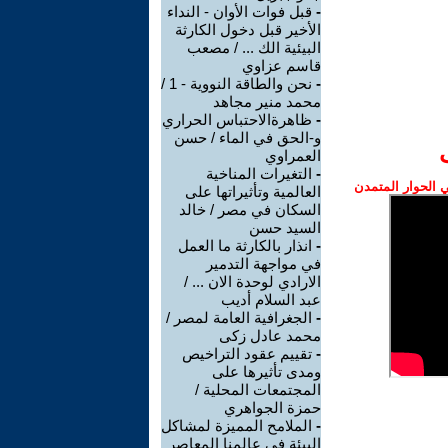
-
قبل فوات الأوان - النداء
الأخير قبل دخول الكارثة
البيئية الك ... / مصعب
قاسم عزاوي
-
نحن والطاقة النووية - 1 /
محمد منير مجاهد
-
ظاهرةالاحتباس الحراري
و-الحق في الماء / حسن
العمراوي
-
التغيرات المناخية
الحوار المتمدن
العالمية وتأثيراتها على
السكان في مصر / خالد
السيد حسن
-
انذار بالكارثة ما العمل
في مواجهة التدمير
الارادي لوحدة الان ... /
عبد السلام أديب
-
الجغرافية العامة لمصر /
محمد عادل زكى
-
تقييم عقود التراخيص
ومدى تأثيرها على
المجتمعات المحلية /
حمزة الجواهري
-
الملامح المميزة لمشاكل
البيئة في عالمنا المعاصر