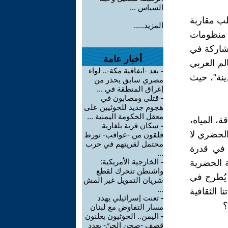
السياس ...
لب مقاربة
المزيد.....
ة منظومات
مشاركة في
أخبار عامة
لم العربي
-
بعد -اتفاقية مكة-.. لواء
ينة"، حيث
مصري سابق يحذر من
إغراق المنطقة في ...
-
قتلى ومصابون في
هجوم جديد للحوثيين على
معقل الحكومة اليمنية ...
ة، المياه،
-
سكان قرية بلغارية
الحضري لا
قلقون من -عواقب- تورط
محتمل لقريتهم في حرب
 في قدرة
...
-
الخارجية الأمريكية:
ة الحضرية
واشنطن تتحرك لقطع
 يُطرح في
شريان التمويل غير المش
...
ا الثقافية
-
تعنت إسرائيلي يهدد
؟
مسار التفاوض مع لبنان
-
اليمن.. الحوثيون يعلنون
قصف -صحن الجنّ- بعدد