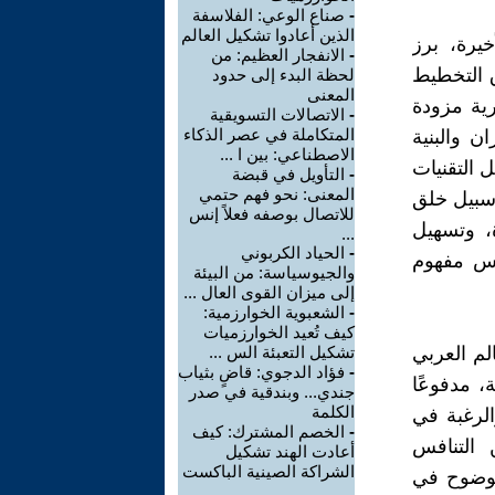
-
صناع الوعي: الفلاسفة
الذين أعادوا تشكيل العالم
خيرة، برز
-
الانفجار العظيم: من
ق التخطيط
لحظة البدء إلى حدود
المعنى
رية مزودة
-
الاتصالات التسويقية
المتكاملة في عصر الذكاء
ن والبنية
الاصطناعي: بين ا ...
 التقنيات
-
التأويل في قبضة
المعنى: نحو فهم حتمي
 سبيل خلق
للاتصال بوصفه فعلاً إنس
، وتسهيل
...
-
الحياد الكربوني
ريس مفهوم
والجيوسياسة: من البيئة
إلى ميزان القوى العال ...
-
الشعبوية الخوارزمية:
كيف تُعيد الخوارزميات
لم العربي
تشكيل التعبئة الس ...
-
فؤاد الدجوي: قاضٍ بثياب
ة، مدفوعًا
جندي... وبندقية في صدر
الكلمة
الرغبة في
-
الخصم المشترك: كيف
 التنافس
أعادت الهند تشكيل
الشراكة الصينية الباكست
 بوضوح في
...