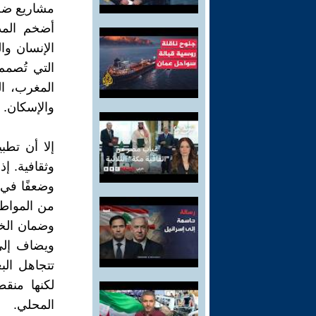
مشاريع ضخم
أضخم المدن
الإنسان وا
التي تُصمم 
المغرب، ال
والإسكان.
إلا أن تطب
وثقافية. إذ
وضعفًا في 
من المواطن
وضمان الخص
ويضاف إلى
تتجاهل الب
لكنها منق
المحلي.