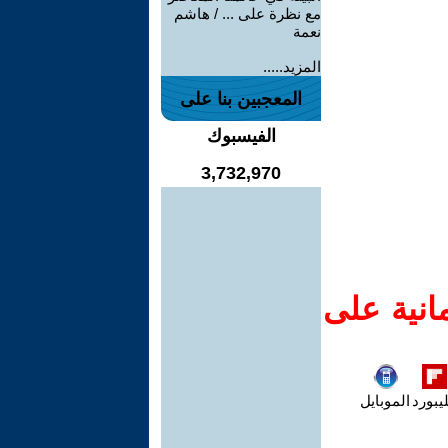
مع نظرة على ... / هاشم
نعمة
المزيد.....
المعجبين بنا على
الفيسبوك
3,732,970
انية على
يبورد
الموبايل