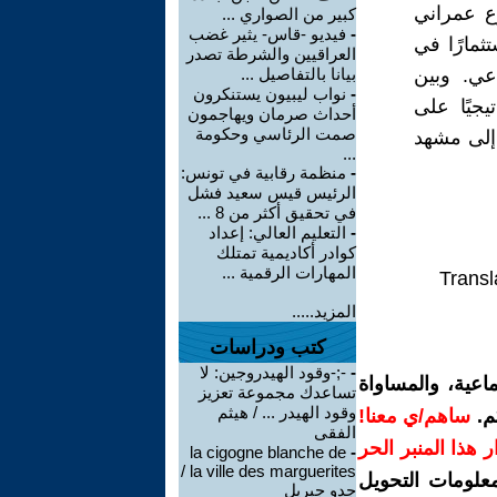
وع عمراني
كبير من الصواري ...
-
فيديو -قاس- يثير غضب
مارًا في
العراقيين والشرطة تصدر
اعي. وبين
بيانا بالتفاصيل ...
-
نواب ليبيون يستنكرون
يجيًا على
أحداث صرمان ويهاجمون
صمت الرئاسي وحكومة
 إلى مشهد
...
-
منظمة رقابية في تونس:
الرئيس قيس سعيد فشل
في تحقيق أكثر من 8 ...
-
التعليم العالي: إعداد
كوادر أكاديمية تمتلك
المهارات الرقمية ...
Transl
المزيد.....
كتب ودراسات
-
‫-;-وقود الهيدروجين: لا
اعية، والمساواة
تساعدك مجموعة تعزيز
وقود الهيدر ... / هيثم
م.
ساهم/ي معنا!
الفقى
رار هذا المنبر الحر
la cigogne blanche de
-
la ville des marguerites /
معلومات التحويل
جدو جبريل