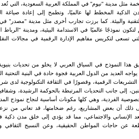
ة مثل مدينة "نيوم" في المملكة العربية السعودية، التي تُعد
 الذكية المخطط لها عالميًا، وتطمح إلى إعادة صياغة الع
لتقنية والبيئة. كما برزت تجارب أخرى مثل مدينة "مصدر" في
لتكون نموذجًا عالميًا في الاستدامة البيئية، ومدينة "الرباط 
تي تسعى لتكريس مفاهيم الإدارة الرقمية في مجالات النقل
يق هذا النموذج في السياق العربي لا يخلو من تحديات بنيوي
 يواجه العديد من الدول العربية فجوة حادة في البنية التحتية ال
التشريعات الرقمية، وقصورًا في الثقافة التكنولوجية لدى شر
ين، إلى جانب التحديات المرتبطة بالحوكمة الرشيدة، وشفافية 
وصية الفردية، وهي كلها مكونات أساسية لنجاح نموذج المدين
 ذلك أن بعض المشاريع، رغم ضخامتها، قد تعاني من نزعة
عد الإنساني والاجتماعي، مما قد يؤدي إلى خلق مدن ذكية 
طعة عن حاجات المواطن الحقيقية، وعن النسيج الثقافي وا