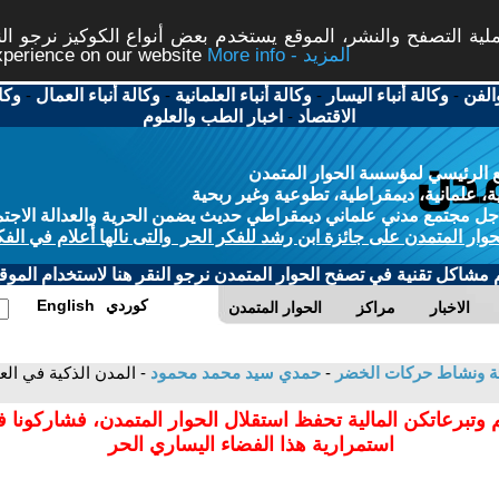
ة التصفح والنشر، الموقع يستخدم بعض أنواع الكوكيز نرجو النق
More info - المزيد
experience on our website
الفن
-
وكالة أنباء اليسار
-
وكالة أنباء العلمانية
-
وكالة أنباء العمال
-
وكا
الاقتصاد
-
اخبار الطب والعلوم
 الرئيسي لمؤسسة الحوار المتمدن
، علمانية، ديمقراطية، تطوعية وغير ربحية
ل مجتمع مدني علماني ديمقراطي حديث يضمن الحرية والعدالة الاجتم
حوار المتمدن على جائزة ابن رشد للفكر الحر والتى نالها أعلام في الفك
م مشاكل تقنية في تصفح الحوار المتمدن نرجو النقر هنا لاستخدام الموقع
كوردي
English
الاخبار
مراكز
الحوار المتمدن
بيئة ونشاط حركات الخضر
-
حمدي سيد محمد محمود
- المدن الذكية في الع
 وتبرعاتكن المالية تحفظ استقلال الحوار المتمدن، فشاركونا 
استمرارية هذا الفضاء اليساري الحر