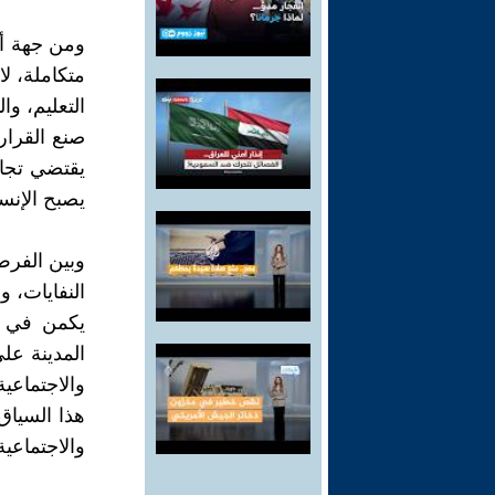
ومن جهة أخ
متكاملة، ل
التعليم، و
صنع القرار 
يقتضي تجاو
يصبح الإنسا
وبين الفرص 
النفايات، و
يكمن في م
المدينة عل
والاجتماعي
هذا السياق 
والاجتماعية