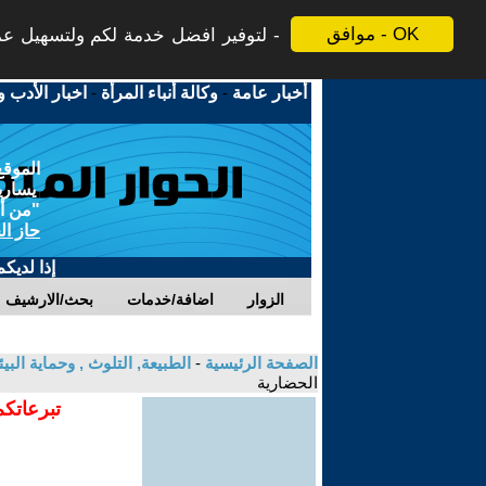
موافق - OK
لتوفير افضل خدمة لكم ولتسهيل عملي
أخبار عامة
-
وكالة أنباء المرأة
-
اخبار الأدب و
الموقع
يسارية
"من أج
حاز ال
إذا لديك
الزوار
اضافة/خدمات
بحث/الارشيف
الصفحة الرئيسية
-
الطبيعة, التلوث , وحماية ال
الحضارية
تبرعاتكم