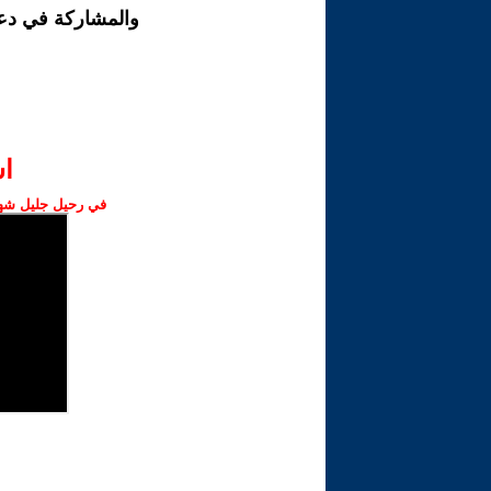
والمشاركة في دع
ا‫
في رحيل جليل شهبا