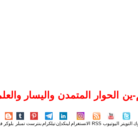
ين الحوار المتمدن واليسار والعلم
وك
التويتر
اليوتيوب
RSS
الانستغرام
لينكدإن
تيلكرام
بنترست
تمبلر
بلوكر
فل