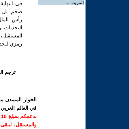
المزيد.....
في النهاية
ضخم، بل ه
رأس المال 
التحديات و
المستقبل، إ
رمزي للحد
ترجم ال
الحوار المتمدن م
في العالم العربي
ب
والمستقل، ليبقى ص