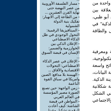
 واحدة من
-
مسار الفلسفة الأوروبية
من عصر النهضة حتى
لاقة بين
نهاية القرن العشرين ...
 أبو ظبي،
-
من الطاعة إلى الانهيار:
تفكيك بنية الدولة
الذكية" في
الشمولية
-
الميتافيزيقا الرقمية:
 والطاقة
التحول الوجودي في ظل
الذكاء الاصطناعي
-
الإعلان الذكي بين
الخوارزمية والضمير:
ة ومعرفية
الإنسان في قبضة السوق
...
تكنولوجية،
-
الإعلان في عصر الذكاء
ائح واسعة
الاصطناعي: التحولات
الاقتصادية والآفاق ...
البيانات،
-
الهيمنة بلا مدافع: الصين
ة الذكية.
وامريكا في سباق القوة
الناعمة
 شكلانية
-
زمن الواجهة: حين تصنع
الصورة مصير المؤسسة
في الشكل
في العالم العربي
لاجتماعي
-
المواطن في قبضة
الشاشة: كيف أعادت
الرقمنة تشكيل وعينا