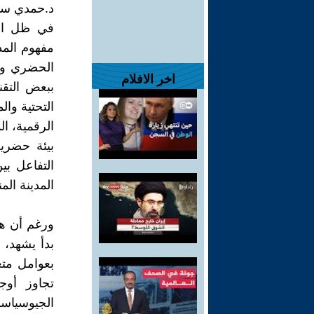
د.حمدي سي
في ظل التح
مفهوم المدن
الحضري وال
اخر الافلام
ببعض التقني
التحتية وال
الرقمية، ا
بيئة حضري
التفاعل بي
المدينة الم
ورغم أن هذا
بدأ يشهد، م
بعوامل متعد
تجاوز أوج
الجيوسياسي