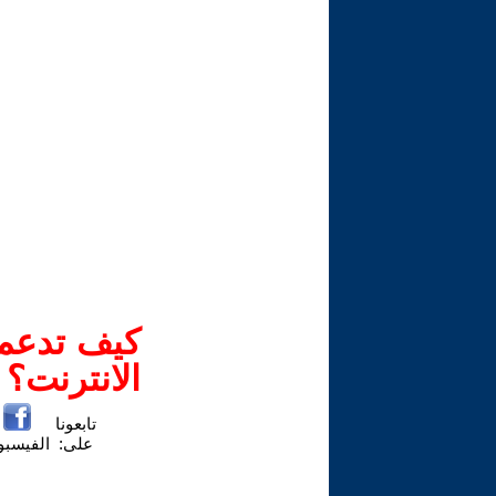
كيف تدعم-
الانترنت؟
تابعونا
على:
الفيسب