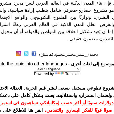
، فإن بناء المدن الذكية في العالم العربي ليس مجرد مشر
و مشروع حضاري-معرفي شامل يتطلب إرادة سياسية، واستث
البشري، وتوازنًا بين الطموح التكنولوجي والواقع الاجتم
الفرص، تظل المدن الذكية في العالم العربي رهانًا استرات
ما أن يُعيد تشكيل العلاقة بين المواطن والدولة، أو أن يتحول
اثة دون مضمون حقيقي.
#حمدي_سيد_محمد_محمود (هاشتاغ)
موضوع إلى لغات أخرى -
ate the topic into other languages
Powered by
Translate
شروع تطوعي مستقل يسعى لنشر قيم الحرية، العدالة الاجتم
. ولضمان استمراره واستقلاليته، يعتمد بشكل كامل على دعمك
دعمكم بمبلغ 10 دولارات سنويًا أو أكثر حسب إمكانياتكم، تساهمون في استم
وتًا قويًا للفكر اليساري والتقدمي
،
انقر هنا للاطلاع على 