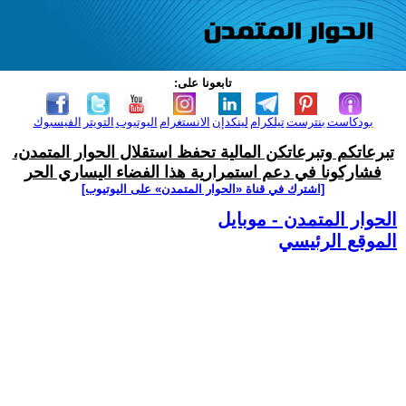
تابعونا على:
بودكاست
بنترست
تيلكرام
لينكدإن
الانستغرام
اليوتيوب
التويتر
الفيسبوك
تبرعاتكم وتبرعاتكن المالية تحفظ استقلال الحوار المتمدن،
فشاركونا في دعم استمرارية هذا الفضاء اليساري الحر
[اشترك في قناة ‫«الحوار المتمدن» على اليوتيوب]
الحوار المتمدن - موبايل
الموقع الرئيسي