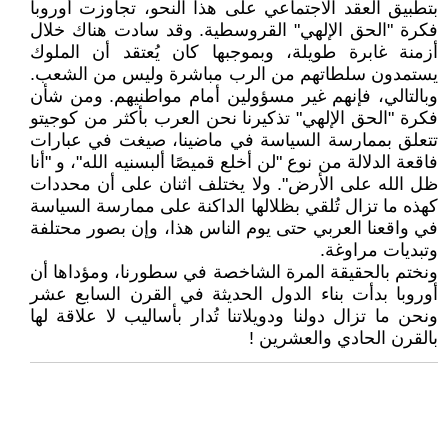
بتطبيق العقد الاجتماعي على هذا النحو، تجاوزت أوروبا
فكرة "الحق الإلهي" القروسطية. وقد سادت هناك خلال
أزمنة غابرة طويلة، وبموجبها كان يُعتقد أن الملوك
يستمدون سلطاتهم من الرب مباشرة وليس من الشعب.
وبالتالي، فإنهم غير مسؤولين أمام مواطنيهم. ومن شأن
فكرة "الحق الإلهي" تذكيرنا نحن العرب بأكثر من كوجيتو
تتعلق بممارسة السياسة في ماضينا، صيغت في عبارات
فاقعة الدلالة من نوع "لن أخلع قميصًا ألبسنيه الله"، و "أنا
ظل الله على الأرض". ولا يختلف اثنان على أن محددات
كهذه ما تزال تُلقي بظلالها الداكنة على ممارسة السياسة
في واقعنا العربي حتى يوم الناس هذا، وإن بصور محتلفة
وتبديات مراوغة.
ونختم بالحقيقة المرة الشاخصة في سطورنا، ومؤداها أن
أوروبا بدأت بناء الدول الحديثة في القرن السابع عشر
ونحن ما تزال دولنا ودويلاتنا تُدار بأساليب لا علاقة لها
بالقرن الحادي والعشرين !