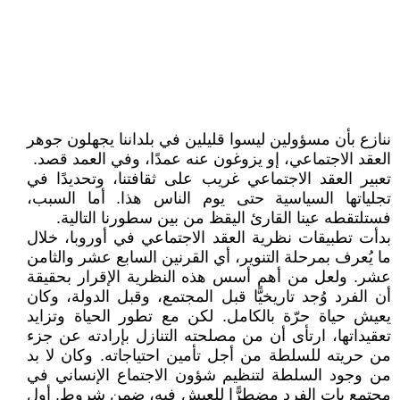
ننازع بأن مسؤولين ليسوا قليلين في بلداننا يجهلون جوهر
العقد الاجتماعي، إو يزوغون عنه عمدًا، وفي العمد قصد.
تعبير العقد الاجتماعي غريب على ثقافتنا، وتحديدًا في
تجلياتها السياسية حتى يوم الناس هذا. أما السبب،
فستلتقطه عينا القارئ اليقظ من بين سطورنا التالية.
بدأت تطبيقات نظرية العقد الاجتماعي في أوروبا، خلال
ما يُعرف بمرحلة التنوير، أي القرنين السابع عشر والثامن
عشر. ولعل من أهم أسس هذه النظرية الإقرار بحقيقة
أن الفرد وُجد تاريخيًّا قبل المجتمع، وقبل الدولة، وكان
يعيش حياة حرّة بالكامل. لكن مع تطور الحياة وتزايد
تعقيداتها، ارتأى أن من مصلحته التنازل بإرادته عن جزء
من حريته للسلطة من أجل تأمين احتياجاته. وكان لا بد
من وجود السلطة لتنظيم شؤون الاجتماع الإنساني في
مجتمع بات الفرد مضطرًّا للعيش فيه، ضمن شروط. أول