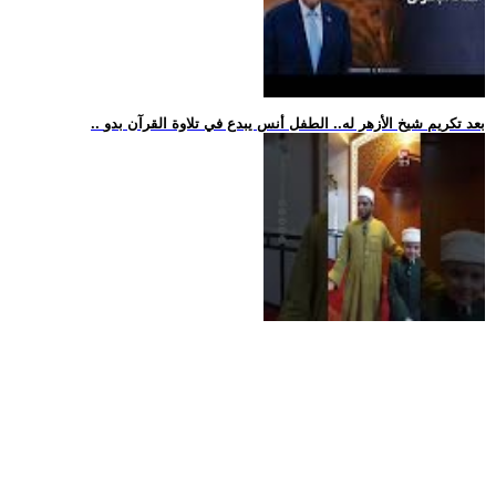
.. بعد تكريم شيخ الأزهر له.. الطفل أنس يبدع في تلاوة القرآن بدو