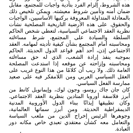
هذه الشروط، إلزام الفرد بتأدية واجبات للمجتمع، مقابل
ضمان أمنه وتأمين شروط معيشته. ويمكن تلخيص ذلك
بالمعادلة المتداولة المعروفة بركنيها الأساسيين، الواجبات
والحقوق. على هذه الأرضية التاريخية المصلحية نشأت
نظرية العقد الاجتماعي السياسية، لتعطي شخص الحاكم
السلطة والسيادة على المجتمع، شرط مساءلته
ومحاسبته أمام المجتمع بشأن كيفية تأديته لمهامه. العقد
الاجتماعي إذن، أحد أهم قواعد الدول الحديثة. الحاكم
بموجبه ينفذ إرادة الشعب، الذي له حق مساءلته
ومحاسبته وإزاحته عن موقعه إذا استدعت المصلحة
العامة ذلك. ولا ريب أن كلامًا من هذا النوع غريب على
العقل السياسي العربي ومن اللامفكر فيه على صعيد
ممارسة الفعل السياسي.
كان جان جاك روسو، وجون لوك، وإيمانويل كانط من
أبرز فلاسفة أوروبا المنادين بنظرية العقد الاجتماعي.
وكان تطبيقها إيذانًا ببناء الدول الأوروبية المدنية
الديمقراطية الحديثة. ومن أبرز سماتها العالمانية،
وجوهرها الرئيس إخراج الدين من ملعب السياسة
والتعامل معه كشأن معتقدي تعبدي خاص مكانه دور
العبادة.