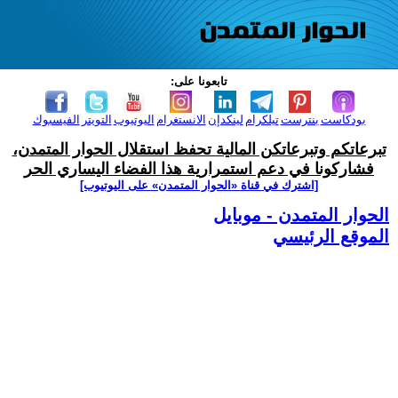
تابعونا على:
بودكاست
بنترست
تيلكرام
لينكدإن
الانستغرام
اليوتيوب
التويتر
الفيسبوك
تبرعاتكم وتبرعاتكن المالية تحفظ استقلال الحوار المتمدن،
فشاركونا في دعم استمرارية هذا الفضاء اليساري الحر
[اشترك في قناة ‫«الحوار المتمدن» على اليوتيوب]
الحوار المتمدن - موبايل
الموقع الرئيسي