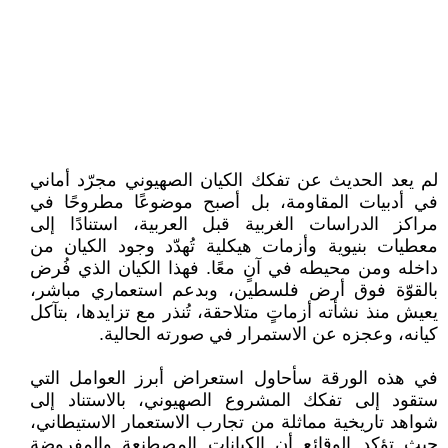
لم يعد الحديث عن تفكك الكيان الصهيوني مجرّد أماني
في أدبيات المقاومة، بل أصبح موضوعًا مطروحًا في
مراكز الدراسات الغربية قبل العربية، استنادًا إلى
معطيات بنيوية وأزمات هيكلية تُهدّد وجود الكيان من
داخله ومن محيطه في آنٍ معًا. فهذا الكيان الذي فُرض
بالقوّة فوق أرض فلسطين، وبدعم استعماري مباشر،
يعيش منذ نشأته أزماتٍ متلاحقة، تُنذر مع تزايدها، بتآكل
كيانه، وعجزه عن الاستمرار في صورته الحالية.
في هذه الورقة سأحاول استعراض أبرز العوامل التي
ستقود إلى تفكك المشروع الصهيوني، بالاستناد إلى
شواهد تاريخية مماثلة من تجارب الاستعمار الاستيطاني،
حيث تؤكد الوقائع أن الكيانات المصطنعة والمفروضة