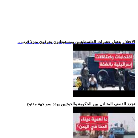
.. الاحتلال يعتقل عشرات الفلسطينيين ومستوطنون يحرقون منزلا قرب
.. تجدد القصف المتبادل بين الحكومة والحوثيين يهدد بمواجهة مفتوح