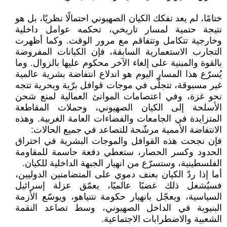
ختامًا، لم يعد تفكك الكيان الصهيوني احتمالًا نظريًا، بل هو
نتيجة حتمية لمسار تاريخي، تحكمه عوامل داخلية
وخارجية تتكامل وتتفاقم مع مرور الوقت. وكما أظهرت
التجارب الاستعمارية السابقة، فإن الكيانات المفروضة
بالقوة والمبنية على إلغاء الآخر محكوم عليها بالزوال. وما
يُسرّع هذا المسار اليوم هو اندلاع انتفاضة بشرية عالمية
غير مسبوقة، تتجلّى في موجات قوافل برّية وبحرية تتجه
نحو غزة، وفي اعتصامات الموانئ العمالية لمنع شحن
الأسلحة إلى الكيان الصهيوني، وحملات المقاطعة
المتزايدة في الجامعات والفضاءات العامة الغربية. وهذه
الانتفاضة الأممية مرشّحة للتصاعد في جميع الحالات:
فإن نجحت هذه القوافل والموجات البشرية في اختراق
الحدود وكسر الحصار، ستعطي دفعة حاسمة للمقاومة
الفلسطينية، وستسرّع من انهيار الجبهة الداخلية للكيان.
أما إذا ردّ الكيان بعنف دموي على المتضامنين الدوليين،
فسيُشعل ذلك غضبًا عالميًا، يعمّق عزلة إسرائيل
السياسية، ويعجّل بانهيار حكومة نتنياهو، ويوسّع الأزمة
البنيوية في الداخل الصهيوني، وسط تصاعد النقمة
الشعبية والاضطرابات الاجتماعية.