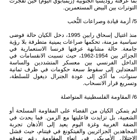
بما عرفته روديسيا الجنوبية (زيمبابوي اليوم) حين تفجرت
التوترات بين البيض المستعمرين.
5/ أزمة قيادة وصراعات النُّخب
منذ اغتيال إسحاق رابين 1995، دخل الكيان حالة فوضى
سياسية مزمنة، تحكمها صراعات يمينية متطرفة بلا رؤية
جامعة. حالة مشابهة عرفتها فرنسا الاستعمارية في
الجزائر بين 1954-1962، حيث تسببت الانقسامات في
الداخل الفرنسي بين معسكر المتشددين والساسة
المعتدلين إلى سقوط سبعة حكومات في ظرف ثمانية
سنوات، ما أدّى إلى عودة الجنرال ديغول للسلطة،
وتسريع قرار الانسحاب.
6/ المقاومة الفلسطينية المتواصلة
لم يتمكن الكيان من القضاء على المقاومة المسلحة أو
الشعبية، بل تزايدت فاعليتها مع الزمن. فما يحدث في
الضفة الغربية وغزة اليوم يعيد إلى الأذهان تجربة
المجاهدين الجزائريين والفيتكونغ في فيتنام، حيث فشل
الاحتلال الأمريكي في إنهاء المقاومة رغم تفوقه