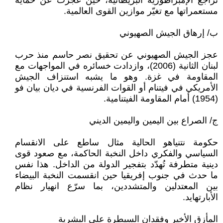
تراجع الإمبراطورية البريطانية، حين عجزت عن حماية
مستعمراتها مع تغيّر موازين القوى العالمية.
ب/ إرهاق الجيش الصهيوني
عجز الجيش الصهيوني عن تحقيق نصر حاسم منذ حرب
لبنان الثانية (2006)، وازدادت خسائره في المواجهات مع
المقاومة في غزة. وهو ما يشبه استنزاف الجيش
الأمريكي في فيتنام أو القوات الفرنسية في ديان بيان فو
(1954) أمام المقاومة الفيتنامية.
ج/ الصراع بين اليمين واليمين الديني
حكومة نتنياهو الحالية مثال ساطع على الانقسام
السياسي والفكري داخل النخبة الحاكمة، مع صعود قوى
دينية متطرفة تُهدّد بتفجير الدولة من الداخل. هذا نفس
ما حدث في جنوب إفريقيا حين انقسمت النخبة البيضاء
بين المعتدلين والمتشددين، بما سرّع انهيار نظام
الأبارتهايد.
المأزق الأخير وفقدان السيطرة على البشرية