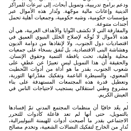
ودعم برامج تدريبية، وتمويل أبحاث، إلى تبرعات للمراكز
الدينية وإعانات مالية موجّهة. وتُدار هذه الأموال عبر
مؤسسات حكومية، وشبه حكومية، وجمعيات أهلية تحمل
أجندات متنوعة.
والمفارقة التي لا تكشف النّوايا والأهداف الغربية، هي أن
هذه الأموال لا تُوجَّه لإصلاح الخلل البنيوي العميق في
اقتصاديات دول الجنوب، ولا لإنقاذها من دوامة الديون
وهشاشة البنى الاقتصادية، بل تُنفق بسخاء على جمعيات
محلية وأهلية، تحت يافطة التنمية وحقوق الإنسان.
والحقيقة أن هذا التمويل ليس تعبيرًا عن عطفٍ على
شعوب الجنوب، بقدر ما هو أداة من أدوات التّحطيت
المعنوي، والسيطرة الناعمة وتفكيك مقدّراتها الثورية،
وتعطيل قدرة هذه المجتمعات المستهدفة على بناء
مشروع وطني استقلالي يستجيب لاحتياجات الناس في
العيش الكريم.
.
لم يعُد خافيًا أن منظمات المجتمع المدني تمّ إفسادها
بالتمويل، حتى أنها لم تعد فاعلة كأدوات للتحرر
الاجتماعي بقدر ما أصبحت أدوات للهيمنة النيوليبرالية،
تُدار من الخارج لتفكيك النضالات الشعبية، وتخدم مصالح