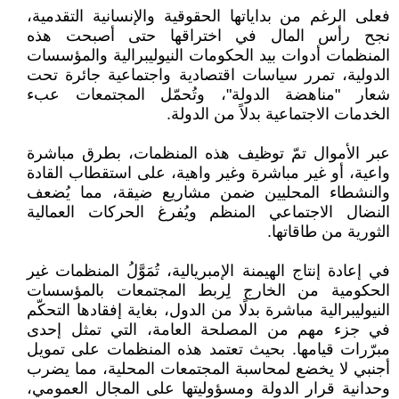
فعلى الرغم من بداياتها الحقوقية والإنسانية التقدمية،
نجح رأس المال في اختراقها حتى أصبحت هذه
المنظمات أدوات بيد الحكومات النيوليبرالية والمؤسسات
الدولية، تمرر سياسات اقتصادية واجتماعية جائرة تحت
شعار "مناهضة الدولة"، وتُحمّل المجتمعات عبء
الخدمات الاجتماعية بدلاً من الدولة.
عبر الأموال تمّ توظيف هذه المنظمات، بطرق مباشرة
واعية، أو غير مباشرة وغير واهية، على استقطاب القادة
والنشطاء المحليين ضمن مشاريع ضيقة، مما يُضعف
النضال الاجتماعي المنظم ويُفرغ الحركات العمالية
الثورية من طاقاتها.
في إعادة إنتاج الهيمنة الإمبريالية، تُمَوَّلُ المنظمات غير
الحكومية من الخارج لِربط المجتمعات بالمؤسسات
النيوليبرالية مباشرة بدلًا من الدول، بغاية إفقادها التحكّم
في جزء مهم من المصلحة العامة، التي تمثل إحدى
مبرّرات قيامها. بحيث تعتمد هذه المنظمات على تمويل
أجنبي لا يخضع لمحاسبة المجتمعات المحلية، مما يضرب
وحدانية قرار الدولة ومسؤوليتها على المجال العمومي،