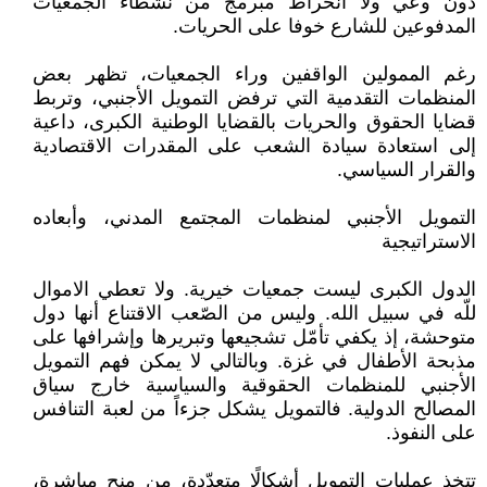
دون وعي ولا انخراط مبرمج من نشطاء الجمعيات
المدفوعين للشارع خوفا على الحريات.
رغم الممولين الواقفين وراء الجمعيات، تظهر بعض
المنظمات التقدمية التي ترفض التمويل الأجنبي، وتربط
قضايا الحقوق والحريات بالقضايا الوطنية الكبرى، داعية
إلى استعادة سيادة الشعب على المقدرات الاقتصادية
والقرار السياسي.
التمويل الأجنبي لمنظمات المجتمع المدني، وأبعاده
الاستراتيجية
الدول الكبرى ليست جمعيات خيرية. ولا تعطي الاموال
للّه في سبيل الله. وليس من الصّعب الاقتناع أنها دول
متوحشة، إذ يكفي تأمّل تشجيعها وتبريرها وإشرافها على
مذبحة الأطفال في غزة. وبالتالي لا يمكن فهم التمويل
الأجنبي للمنظمات الحقوقية والسياسية خارج سياق
المصالح الدولية. فالتمويل يشكل جزءاً من لعبة التنافس
على النفوذ.
تتخذ عمليات التمويل أشكالًا متعدّدة، من منح مباشرة،