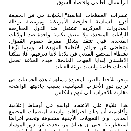
الرأسمال العالمي واقتصاد السوق.
عشرات "المنظمات العالمية" المُموّلة هي في الحقيقة
أذرع للسياسة الخارجية الأمريكية ومرتبطة بوكالة
المخابرات المركزية. تشتغل ضد الدول المعارضة
للولايات المتحدة، ولا تنطق بكلمة واحدة ضد الولايات
المتحدة. فهي تنتقد بشكل مفرط خصوم المُموّل.
وتتغاضى عن جرائم الأنظمة المؤيدة له. ومهما نزّهنا
نشطاء المجتمع المدني في بلادنا لأننا نعرفهم، فلا يمكننا
الاطمئنان لِنوايا الجهات المانحة. فهذه العلاقة تحمل
أجندات خاصة وليست بريئة الغايات.
ونحن نلاحظ بالعين المجردة مساهمة هذه الجمعيات في
تراجع دور الأحزاب السياسية، بسبب جاذبيتها الواضحة
مقارنة بالأحزاب التي تُتهم بالتكلس.
هذا علاوة على الاعتقاد الواسع في أوساط إعلامية
وأكاديمية أن هناك اختراقات واسعة لمنظمات المجتمع
المدني، وأن التمويلات الأجنبية مشبوهة وتخدم أغراضا
استخباراتية. حتى أن هنالك من تحدث عن دور الموساد