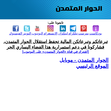
تابعونا على:
بودكاست
بنترست
تيلكرام
لينكدإن
الانستغرام
اليوتيوب
التويتر
الفيسبوك
تبرعاتكم وتبرعاتكن المالية تحفظ استقلال الحوار المتمدن،
فشاركونا في دعم استمرارية هذا الفضاء اليساري الحر
[اشترك في قناة ‫«الحوار المتمدن» على اليوتيوب]
الحوار المتمدن - موبايل
الموقع الرئيسي