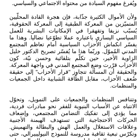
ويُفرغ مفهوم السيادة من محتواه الاجتماعي والسياسي.
ولأن الأموال الكثيرة جذّابة، فإن هجرة القادة المحلّيين
المتميّزين من المعركة الطبقية إلى المعركة الحقوقية،
يُسبّب نزيفا وتقهقرا في الإمكانيات البشرية للعمل
السياسي اليساري باعتباره عملا تطوّعيا نضاليا. وهذا ما
يفسّر انكماش الأحزاب السياسية أمام تعاظم المجتمع
المدني المُموّل. وربّما هذا ما يُفسّر تصريح الدكتور خليل
الزاوية الأخير، حين تكلّم بتلقائية وحسن نيّة، كون
الأحزاب قرّرت وضع المجتمع المدني في واجهة المعركة.
والحقيقة أن المسألة تتجاوز "قرار الأحزاب" إلى حقيقة
ضُعف الأحزاب، مقابل الطّاقة الشبابية داخل الجمعيات
والمنظمات.
وتتنافس المنظمات والجمعيات على التمويل، وتحوّل
الانتباه عن الأسباب البنيوية للفقر نحو مبادرات فردية،
مما يؤدي إلى تفكيك التضامن المجتمعي، وإضعاف
الحركات الاحتجاجية التي تستهدف الهيمنة الأجنبية
وعلاقات الاستغلال والعمل الهش والبطالة والتهميش.
وتكرّس تبعية ثقافية مدروسة للنموذج النيوليبيرالي، حتى