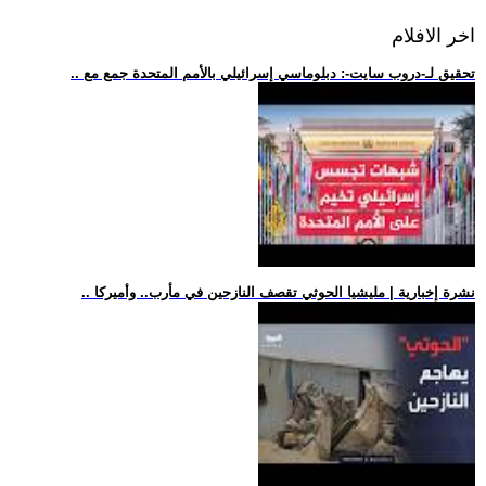
اخر الافلام
.. تحقيق لـ-دروب سايت-: دبلوماسي إسرائيلي بالأمم المتحدة جمع مع
.. نشرة إخبارية | مليشيا الحوثي تقصف النازحين في مأرب.. وأميركا