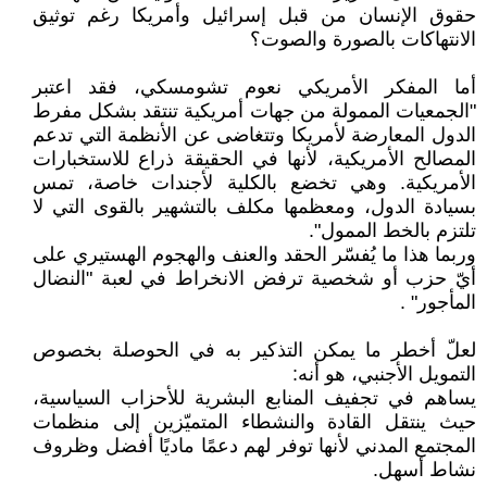
حقوق الإنسان من قبل إسرائيل وأمريكا رغم توثيق
الانتهاكات بالصورة والصوت؟
أما المفكر الأمريكي نعوم تشومسكي، فقد اعتبر
"الجمعيات الممولة من جهات أمريكية تنتقد بشكل مفرط
الدول المعارضة لأمريكا وتتغاضى عن الأنظمة التي تدعم
المصالح الأمريكية، لأنها في الحقيقة ذراع للاستخبارات
الأمريكية. وهي تخضع بالكلية لأجندات خاصة، تمس
بسيادة الدول، ومعظمها مكلف بالتشهير بالقوى التي لا
تلتزم بالخط الممول".
وربما هذا ما يُفسّر الحقد والعنف والهجوم الهستيري على
أيّ حزب أو شخصية ترفض الانخراط في لعبة "النضال
المأجور" .
لعلّ أخطر ما يمكن التذكير به في الحوصلة بخصوص
التمويل الأجنبي، هو أنه:
يساهم في تجفيف المنابع البشرية للأحزاب السياسية،
حيث ينتقل القادة والنشطاء المتميّزين إلى منظمات
المجتمع المدني لأنها توفر لهم دعمًا ماديًا أفضل وظروف
نشاط أسهل.