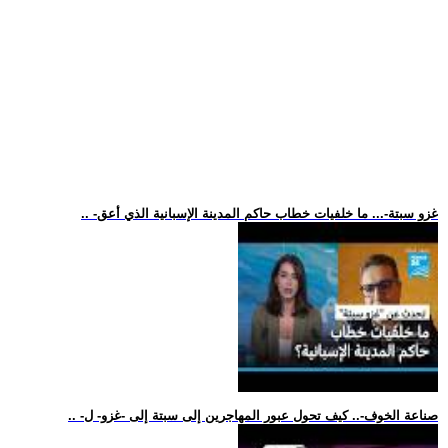
.. -غزو سبتة-... ما خلفيات خطاب حاكم المدينة الإسبانية الذي أعق
.. -صناعة الخوف-.. كيف تحول عبور المهاجرين إلى سبتة إلى -غزو- ل