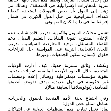
في إحدى البلدان العربية. واصفا هذه البلاد بأنها "حديقة
سرية للمخابرات الإسرائيلية في المنطقة". وهنالك من
ذهب إلى القول بأن بعض التمويلات تُستخدم كغطاء
لأهداف استراتيجية من قبل الدول الكبرى في شمال
إفريقيا بما في ذلك الكيان الصهيوني.
تشمل مجالات التمويل والتّمويه، تدريب قادة شباب، دعم
الإعلام المفتوح، تقوية النقابات، التعليم البديل، دعم
القضاء المستقل، توحيد المعارضة السياسية، تدريب
اللجان الانتخابية، التربية على المواطنة، حل النزاعات،
حقوق الإنسان، تمكين الجمعيات، وغيرها.
وتكشف وثائق مسربة حديثا، كيف أدارت الولايات
المتحدة، خلال العقود الأربعة الماضية، تمويلات ضخمة
لتقوية مؤسسات ديمقراطية ووسائل إعلام ومنظمات
غير حكومية في دول عديدة، بهدف تقويض أنظمتها
المعادية، (يوغوسلافيا السابقة مثالا).
وفي اجتماع لجنة الأمم المتحدة للحقوق والحريات،
تساءل ممثلو بعض الدول:
لماذا تغفل تقارير هذه المنظمات الدولية عن انتهاكات