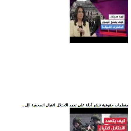
.. منظمات حقوقية تنشر أدلة على تعمد الاحتلال اغتيال الصحفية الل