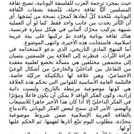
حيث بمجرد ترجمة العرب للفلسفة اليونانية، تصبح ثقافة
المسلمين آليًّا ثقافة دخيلة، مُتّصفة بصفات الثّقافة
اليونانية، مُتّخذة كلّ أبعادها كمجرّد نسخة من نُسَخِها. أي
أن التّأثر يحدث من جانب واحد فقط. كما لو أن العملية
شبيهة بتركيب محرّك ألماني في هيكل سيارة فرنسية.
هناك ثقافة يونانية وافدة تمّ تركيبها على بيئة عربية
اسلامية، فاستجابت هذه الأخيرة، وانتهى الموضوع.
أما المنهج المادي التاريخي، الذي ندعو لاستخدامه في
قراءة التّراث. فنظرته إلى العلاقة بين فلسفتين ينتميان
إلى مجتمعين مختلفين هي مسألة تخضع لعلمية معقدة
من التفاعل بين الداخليّ والخارجيّ من أشكال الوعيّ
الاجتماعيّ، وهي علاقة لها ديالكتيكة حركيّة خاصة.
فالسّمة العامة الأساسية للقوانين التي تحكم هذه العلاقة
هي كونها موضوعية مرتبطة بالتاريخ، وليست ذاتية
إرادية، وكون الفكر الوافد لا يمكن أن يكون فاعلًا ومؤثرًا
في الفكر الداخليّ إلا أذا كان هذا الأخير جاهزا للاستيعاب
والهضم، الأمر الذي سمح لبعض الفكر اليوناني بالاندماج
بالثقافة العربية الإسلامية ضمن شروط موضوعية
محدّدة، مطلوب اليوم تتبّع آثارها لفهمها. ثم الحكم عليها
أو لها.