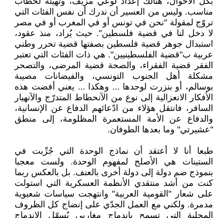
بكل الاحوال، هنالك إعداد لوعي مُزيّف، وتهيئة لخطاب
مناسب. وليس من العسير أن ندرك أن نفس الفئات التي
تروّج لمقولة "نحن في تونس أو في المغرب أو في مصر
لا دخل لنا في قضية فلسطين". حيث يُراد، منذ عقود،
استبدال جوهر قضية فلسطين بصفتها قضية تحرر وطني
عربية ب"قضية الفلسطينيين". هي ذات الفئات التي تعتبر
الفقر قضية الفقراء، والصحة قضية المرضى، والتصحر
مشكلة أهل الجنوب التونسي، والفيضانات مصيبة
بوسالم، أو بنزرت لوحدها ... وهكذا ... يعني أفضت هذه
الأفكار الانعزالية إلى نوع من الآنحطاط المتدرّج والآنهيار
السافر، فانتقل هؤلاء من ادّعائهم الدفاع عن الإنسانية،
والدفاع عن الأمة المستعمرة المظلومة، إلى منطق
"عشيرتي" وما بعدها الطوفان.
طبعا أنا لا أعتقد أن نماذج الوحدة التي جُرِّبت في
الستينات هي الأصلح لمفهوم الوحدة. ولست معجبا
بنموذج ضم دولة إلى دولة أخرى بالعنف. بل بالعكس ربما
كنت من أشد منتقدي الأنظمة العسكرية التي استولت
على شعار "القومية العربية" وانتهجت سياسات شعبوية
مدمرة. ولكني مع العمل الجدّي على إنضاج كل الظروف
المحلية التي تسمح باندماج مغاربي يُسهّل الاندماج