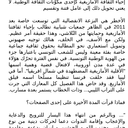
إحياء الثّقافة الأمازيغية كإحدى مكوّنات الثّقافة الوطنية. لا
يعني تحويل ذلك إلى عامل فتنة وتقسيم
الأخطر هي النزعة الانفصالية التي توسعت خاصة بعد
2011 في الظاهر جمعيات شبابية تطالب بإحياء ثقافتنا
الأمازيغية وحمايتها من التّلاشي، وهذا حقيقة أمر عظيم.
ولكن مع الأسف، في الخلف، هنالك توجيه صهيوني
وتمويل استعماري نحو المطالبة بحقوق ثقافية جماعية
خاصة بفئة معينة وليس للشعب التونسي باعتبارها جزء
من الهوية الوطنية التونسية. في نفس الفترة تحرّك هؤلاء
في عدة مدن أوروبية، لافتعال قضية وهمية اسمها
"الأقلية الأمازيغية المضطهدة في شمال افريقيا". أما في
ليبيا فقد خلقت فرنسا تنظيما مسلّحا اسمه فيلق
الأمازيغ. وقد خاض هذا الفصيل كل المعارك التي جرت
على التراب الليبي... وذات الخطاب يستمر بعدة مسارب.
فماذا قرأت المدة الأخيرة على إحدى الصفحات؟
"... وبالرغم من انتهاء هذا اليسار للترويج والدعاية
والإعجاب وإقامة الندوات دعما لحركات دينية من نوع
حماس وحزب الله و الحوثيين و ايران بدعوى مقاومة