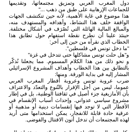
دول المغرب العربي وتمزيق مجتمعاتها، وتقديمها
للجماعات الإرهابية على طبق من ذهب ..."
هذا موضوع في غاية الأهمية، لأنه حين تنكتشف الجهات
الواقفة خلف هذا النشاط، وأهدافه والمستهدف منه،
والمبالغ المالية الهائلة التي تُصْرَف في أشكال مختلفة.
حينئذ علينا أن نطرح نقطة استفهام حول تطابق هذا
الخطاب الذي نقرأه من حين إلى آخر:
"ما دخل تونس في فلسطين".
و"هل حلت تونس مشاكلها حتى تتدخل في غزة"
و نحو ذلك من هذا الكلام المسموم. مما يجعلنا نُذكّر
بالتطابق بين هذا الخطاب وأهداف المشروع الإسرائيلي
المشار إليه في بداية الورقة. ومنها:
ضرب عروبة تونس وعروبة أقطار المغرب العربي
عموما، ليس من أجل الإقرار بالتّنوع والتعدّد والاعتراف
بأن الأمازيغية جزء أصيل في ثقافتنا الوطنية، بل في إطار
مشروع سياسي عدواني. وإحداث أسباب الإنقسام في
الأقطار التي لا توجد فيها إنقسامات دينية أو مذهبية أو
عرقية حادة قابلة للانفجار، يمكن استخدامها متى أريد
لهذه المجتمعات أن تدخل أتون الاقتتال والفوضى.