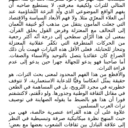
المثالي للتراث ولكيفية معرفته، لا يستطيع صاحبه أن
يفهم الواقع الموضوعي الذي ولّد النزعة التّشاؤمية عند
أبي العلاء المعرّي مثلا. ولا فهم الأبعاد السياسة والاقتصاد
التي جعلت المأمون ينتقل من مذهب أبُو حُنيفة النُّعمان
إلى التحالف مع المعتزلة وفرض القول بخلق القرآن.
بمعنى أن هذا الرّأي سطحي إلى درجة أنّه أكثر رجعية
من الحركات المتطرفة التي تكفّر عقلانية المعتزلة
وتنحاز للحنابلة. فعلى الأقل هذه التيارات فهمت بأن ذلك
الصراع كان عقائديا يتصل بالتوحيد والأسماء والصفات.
أما صاحبنا فهو يدعو للجهالة جهرا حين يدعو إلى عدم
قراءة التراث.
والأفظع من هذا الفهم المحدود لمعنى بحث التراث، هو
حقيقة يمثّل انعكاسا وفيًّا للدعاية الاستعمارية، لا تتوفف
خطورته في مجرد التّرويج، بل في المساهمة في الطعن
في مقاتل الثقافة الوطنية وجذورها. ولو دقّقتم، لاكتشفتم
فورا أن هذا هو بالضبط ما يقوله الصهاينة في توصيف
تراث العرب المسلمين.
علاوة على أن هذه القراءة عنصرية خالصة، فهي من
حيث المنهج نظرة ميكانيكية صرفة وتبسيطية في النظر
إلى علاقة التبادل بين ثقافات الشعوب بعضها مع بعض؛