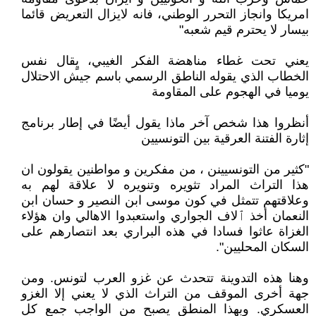
امريكا وانجاز التحرر الوطني، فانه لايزال التعريض قائما
بيسار لا يحترم قيم شعبه"
يعني تحت غطاء مناهضة الفكر الغيبي، يٍقال نفس
الخطاب الذي يقوله الناطق الرسمي باسم جيش الاحتلال
يوميا في الهجوم على المقاومة
أنظروا هذا شخص آخر ماذا يقول أيضًا في إطار برنامج
إثارة الفتنة العرقية بين التونسيين
"كثير من التونسيينن ، من مفكرين و مواطنين يقولون ان
هذا التراث المراد تثويره وتنويره لا علاقة لهم به
وعلاقتهم تتمثل في كون موسى ابن النصير و حسان ابن
النعمان أخذ ٱلاف الجواري واستعبدوا الاهالي وان هؤلاء
الغزاة عاثوا فسادا في هذه البراري بعد انتصارهم على
السكان المحليين".
وهنا هذه التدوينة تتحدث عن غزو العرب لتونس. ومن
جهة أخرى الموقف من التراث الذي لا يعني إلا الغزو
العسكري. وبهذا المنطق يصبح من الواجب جمع كل