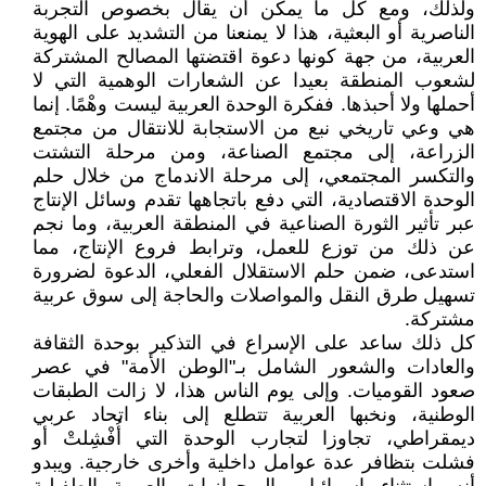
ولذلك، ومع كل ما يمكن أن يقال بخصوص التجربة
الناصرية أو البعثية، هذا لا يمنعنا من التشديد على الهوية
العربية، من جهة كونها دعوة اقتضتها المصالح المشتركة
لشعوب المنطقة بعيدا عن الشعارات الوهمية التي لا
أحملها ولا أحبذها. ففكرة الوحدة العربية ليست وهْمًا. إنما
هي وعي تاريخي نبع من الاستجابة للانتقال من مجتمع
الزراعة، إلى مجتمع الصناعة، ومن مرحلة التشتت
والتكسر المجتمعي، إلى مرحلة الاندماج من خلال حلم
الوحدة الاقتصادية، التي دفع باتجاهها تقدم وسائل الإنتاج
عبر تأثير الثورة الصناعية في المنطقة العربية، وما نجم
عن ذلك من توزع للعمل، وترابط فروع الإنتاج، مما
استدعى، ضمن حلم الاستقلال الفعلي، الدعوة لضرورة
تسهيل طرق النقل والمواصلات والحاجة إلى سوق عربية
مشتركة.
كل ذلك ساعد على الإسراع في التذكير بوحدة الثقافة
والعادات والشعور الشامل بـ"الوطن الأمة" في عصر
صعود القوميات. وإلى يوم الناس هذا، لا زالت الطبقات
الوطنية، ونخبها العربية تتطلع إلى بناء اتحاد عربي
ديمقراطي، تجاوزا لتجارب الوحدة التي أُفْشِلتْ أو
فشلت بتظافر عدة عوامل داخلية وأخرى خارجية. ويبدو