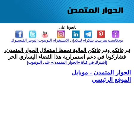
تابعونا على:
بودكاست
بنترست
تيلكرام
لينكدإن
الانستغرام
اليوتيوب
التويتر
الفيسبوك
تبرعاتكم وتبرعاتكن المالية تحفظ استقلال الحوار المتمدن،
فشاركونا في دعم استمرارية هذا الفضاء اليساري الحر
[اشترك في قناة ‫«الحوار المتمدن» على اليوتيوب]
الحوار المتمدن - موبايل
الموقع الرئيسي