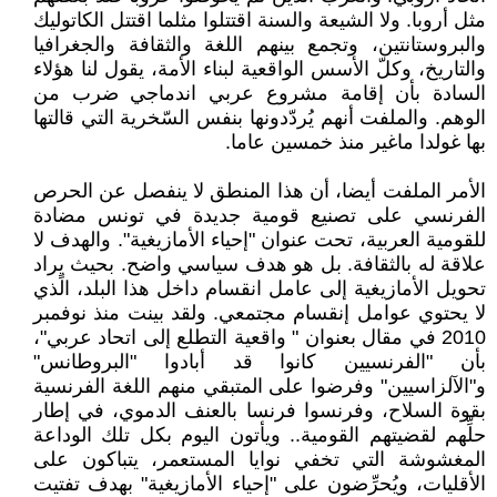
مثل أروبا. ولا الشيعة والسنة اقتتلوا مثلما اقتتل الكاتوليك
والبروستانتين، وتجمع بينهم اللغة والثقافة والجغرافيا
والتاريخ، وكلّ الأسس الواقعية لبناء الأمة، يقول لنا هؤلاء
السادة بأن إقامة مشروع عربي اندماجي ضرب من
الوهم. والملفت أنهم يُردّدونها بنفس السّخرية التي قالتها
بها غولدا ماغير منذ خمسين عاما.
الأمر الملفت أيضا، أن هذا المنطق لا ينفصل عن الحرص
الفرنسي على تصنيع قومية جديدة في تونس مضادة
للقومية العربية، تحت عنوان "إحياء الأمازيغية". والهدف لا
علاقة له بالثقافة. بل هو هدف سياسي واضح. بحيث يٍراد
تحويل الأمازيغية إلى عامل انقسام داخل هذا البلد، الذي
لا يحتوي عوامل إنقسام مجتمعي. ولقد بينت منذ نوفمبر
2010 في مقال بعنوان " واقعية التطلع إلى اتحاد عربي"،
بأن "الفرنسيين كانوا قد أبادوا "البروطانس"
و"الآلزاسيين" وفرضوا على المتبقي منهم اللغة الفرنسية
بقوة السلاح، وفرنسوا فرنسا بالعنف الدموي، في إطار
حلِّهم لقضيتهم القومية.. ويأتون اليوم بكل تلك الوداعة
المغشوشة التي تخفي نوايا المستعمر، يتباكون على
الأقليات، ويُحرِّضون على "إحياء الأمازيغية" بهدف تفتيت