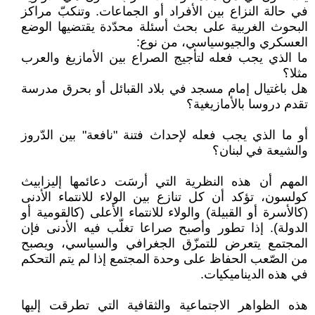
في حالة النزاع بين الأفراد أو الجماعات. وتنكبّ مراكز
البحوث الغربية على بحث أسئلة محدّدة يقتضيها الوضع
العسكري والجيوسياسي، من نوع:
ما الذي يجب فعله لتأجيج الصراع بين الأمازيغ والعرب
مثلا؟
هل باغتيال إمام مسجد في بلاد القبائل أو بحرق مدرسة
تقدم دروسا بالأمازيغية؟
أو ما الذي يجب فعله لإحداث فتنة "نافعة" بين الدّروز
والشيعة في لبنان؟
المهم أن هذه النظرية التي أرسَت دعائمها إليزابيث
كولسون، تؤكد أن كل تنازع بين الولاء للانتماء الأدنى
(كالأسرة أو القبيلة) والولاء للانتماء الأعلى (كالقومية أو
الدولة). إذا تطور وأصبح صراعا تغلّب فيه الأدنى فإن
المجتمع يتعرض للتمزّق الجغرافي والسياسي، ويصبح
من الصّعب الحفاظ على وحدة المجتمع إذا لم يتم التحكم
في هذه الديناميكيات.
هذه الظواهر الاجتماعية والثقافية التي تطرقت إليها