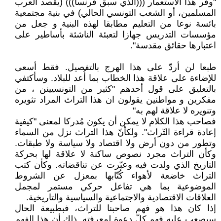
"وفّر هذا الاستعمار (((الذي سبق فرنسا))) (يقصد العرب
المسلمين، أو الشعب التونسي الحالي) في بنية مجتمعية
بائسة نوعا من التعليم مطابقا لهذه البنية و جعل من
مؤسسات التدريس جهازا لتعبئة الناشئة بأساطير على
اعتبارها حقائق مقدسة".
طبعا لن أردّ على هذا الهرج بالتفصيل. فقط أسعى
للإضاءة على علاقة هذا الخطاب بما أُعد للبلاد. وسأكتفي
بالتعليق على قول أحدهم "كثير من التونسيينن ، من
مفكرين و مواطنين يقولون ان هذا التراث المراد تثويره
وتنويره لا علاقة لهم به"
فصاحب هذا الكلام لا يمكن أن يكون مُدركا لمعنى "كيفية
إعادة قراءة التّراث". ولكأنّ هذا التراث نزل من السماء
وتطور من دون أرض ولا اقتصاد ولا سياسة ولا طبقات.
وكأن التراث مجرد نصوص ساكنة لا علاقة لها بحركة
التاريخ الذي ولدت فيه وعبّرت عن تناقضاته. وكأن كتب
التراث خاضعة لأهواء كُتّابها بمعزل عن الشروط
الموضوعية بما هي تفاعل حركي مستمر لمجمل
العلاقات الاقتصادية والاجتماعية والسياسية والتاريخية.
إذا كان هذا هو فهم صاحبنا للتراث، فبطبيعة الحال
سيصعب عليه فهم كلّ دعوة لمعرفته. ذلك أن هذا الفهم