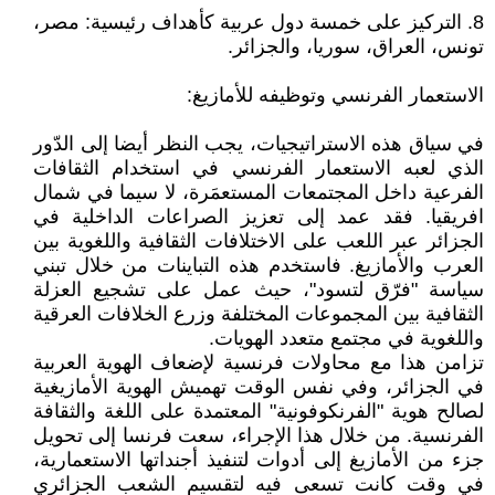
8. التركيز على خمسة دول عربية كأهداف رئيسية: مصر،
تونس، العراق، سوريا، والجزائر.
الاستعمار الفرنسي وتوظيفه للأمازيغ:
في سياق هذه الاستراتيجيات، يجب النظر أيضا إلى الدّور
الذي لعبه الاستعمار الفرنسي في استخدام الثقافات
الفرعية داخل المجتمعات المستعمَرة، لا سيما في شمال
افريقيا. فقد عمد إلى تعزيز الصراعات الداخلية في
الجزائر عبر اللعب على الاختلافات الثقافية واللغوية بين
العرب والأمازيغ. فاستخدم هذه التباينات من خلال تبني
سياسة "فرّق لتسود"، حيث عمل على تشجيع العزلة
الثقافية بين المجموعات المختلفة وزرع الخلافات العرقية
واللغوية في مجتمع متعدد الهويات.
تزامن هذا مع محاولات فرنسية لإضعاف الهوية العربية
في الجزائر، وفي نفس الوقت تهميش الهوية الأمازيغية
لصالح هوية "الفرنكوفونية" المعتمدة على اللغة والثقافة
الفرنسية. من خلال هذا الإجراء، سعت فرنسا إلى تحويل
جزء من الأمازيغ إلى أدوات لتنفيذ أجنداتها الاستعمارية،
في وقت كانت تسعى فيه لتقسيم الشعب الجزائري