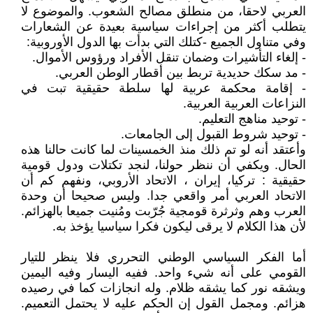
العربي لاحقا، من منطلق مصالح الشعوب. والموضوع لا
يتطلب أكثر من إجراءات سياسية بعيدة عن الشعارات
وفي متناول الجميع -كتلك التي بدأت بها الدول الأوروبية:
- إلغاء التأشيرات وضمان تنقل الأفراد ورؤوس الأموال.
- مد سكك حديدية تربط بين أقطار الوطن العربي.
- إقامة محكمة عربية لها سلطة حقيقية تبت في
النزاعات العربية العربية.
- توحيد مناهج التعليم.
- توحيد شروط القبول إلى الجامعات.
وأعتقد أنه لو تم ذلك منذ الخمسينات لما كانت حالنا هذه
الحال. ويكفي أن ننظر حولنا، لنجد تكتلات ودول قومية
حقيقية : تركيا، إيران ، الاتحاد الأروبي، ونفهم كم أن
الاتحاد العربي أمر واقعي جدا. وليس صحيحا أن وحدة
العرب وهم وثرثرة قومجية جُرّبت ومُنيت جميعا بالهزائم.
لأن هذا الكلام لا يرقى ليكون فكرا سياسيا يؤخذ به.
أما الفكر السياسي الوطني التحرري فلا ينظر للتيار
القومي على أنه شيء واحد. ففيه اليسار وفيه اليمين
ويشقه نور كما يشقه ظلام. وله انجازات كما في رصيده
هزائم. ومجمل القول إن الحكم عليه لا يحتمل التعميم.