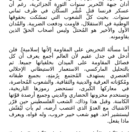
أدان جبهة التّحرير سنوات الثورة الجزائرية، رغم أن
عسكر فرنسا قتل عُشْر السكّان في ظرف ثماني
سنوات. بحيث كلّ الشعوب التي تمسّكت بحقوقها
الوطنية في الاستقلال، قاومت ودفعت الضريبة. والمُدان
الأول والأخير هو المُحتلّ وليس أصحاب الحقّ الذين
يقاومونه.
أما مسألة التحريض على المقاومة [لأنها إسلامية]. فلن
أدخل في جدل عقيم لأن العالم أجمع يعرف أن كل
فصائل المقاومة على الميدان بخلفياتها جميعا. ثم
بالتحليل الماركسي، الاستعمار الاستيطاني الإحلالي
العنصري يستهدف المُجتمع بِرُمتِهِ، بجميع طبقاته
ومُكوّناته العرقية والدينية والثقافية. والشعوب المُحاصرة،
في معاركها الكُبرى، تستحضر رموزها التاريخية،
وتستخدم مخزونها الحضاري والديني وجميع أرصدة قوّتها
الكامنة. وقبل هذا وذاك، الشعب الفلسطيني حين قرّر
الاشتباك مع العدوّ الذي اغتصب أرضه، لم يأتِ ليُفتّش
ليستشير أحد. فهو شعب خبير حروب، وله قواه، ويعرف
ماذا يفعل.