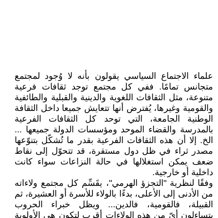
علماء الاجتماع السياسي يقولون بأنه لا وُجود لمجتمع
متجانس تمامًا. ففي كل مجتمع توجد ثقافات فرعية
متنوعة، مثل الثقافات اللغوية والدينية والقبلية والطائفية
والقومية وغيرها، يُفترض أنها تتعايش جميعا داخل الثقافة
الوطنية الجامعة، التي توحد كل الثقافات الفرعية
بالمدرسة والقضاء الموحد ومؤسسات الدولة جميعها ...
الخ. إلا أن هذه الثقافات الفرعية بقدر ما تُشكّل بتنوّعها
مصدر ثراء في ظل دول مستقرة، قد تتحوّل إلى نقاط
ضعف يمكن استغلالها في حالة النزاعات سواء كانت
داخلية أو خارجية.
وفقًا لنظرية "التجزؤ الهرمي"، يقَسِّم كل مجتمع ولاءاته
من الأدنى إلى الأعلى، بدءًا بالولاء للأسرة أو العشيرة، ثم
القبيلة، فالقومية، فالدين... ويظل خبراء الحروب
يتساءلون أيّ من هذه الولاءات أقرب لتكون هي الأولوية