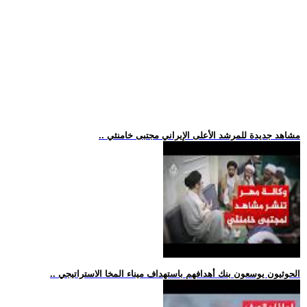
.. مشاهد جديدة للمرشد الأعلى الإيراني مجتبى خامنئي
.. الحوثيون يوسعون بنك أهدافهم باستهداف ميناء المخا الاستراتيجي