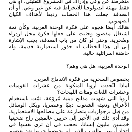
منخرطة عن وعي وإدراك في المشروع التفتيتي، أو هي
فقط مهيئة ايديولوجيا للانخراط فيه عن غير وعي. أو أن
الصدفة جعلت هذا الخطاب رديفا لأهداف الكيان
الصهيوني.
هنالك أيضا هجوم على فكرة الوحدة العربية. وكأن ثمة
اشتغال مقصود وحثيث على جعلها فكرة محل ازدراء
وسُخرية. وحتى لو كان من باب الصدفة، يجب الإشارة
إلى أن هذا الخطاب له جذور استعمارية قديمة، وله
حاضنة اسرائلية حالية.
الوحدة العربية، هل هي وهم؟
بخصوص السخرية من فكرة الاندماج العربي.
لماذا اتّحدت أروبا المتكونة من عشرات القوميات
وعشرات اللغات ومئات اللهجات؟
أروبا التي شهدت مذابح دينية مّروّعة، تمّت باستخدام
الأعراق وتعبئة الشعوب دينيّا وعنصريا، وبكل الوسائل
من قِبل برجوازيات متصارعة على مصالحها الاستعمارية.
وقد أدى ذلك في الأخير إلى حربين عالميتين راح ضحيتها
خمسين مليون إنسانا، نجحت في أن ترى نفسها في
اتحاد أروبي. والعرب الذين لم يخوضوا حروبا ضد بعضهم