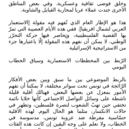
وخلق فوضى ثقافية وعسكرية. وفي بعض المناطق
الأخرى جندت عملاء عربا لمحاربة القبايل والشاوية.
هذا هو الإطار العام الذي تُفهم فيه مقولة [الاستعمار
العربي لشمال افريقيا]. ففي هذه الأيام العصيبة التي تمرّ
بها القضية الفلسطينية، وتٍحاصر فيها حركة التحرّر
الوطني، لا يمكن أن نفهم هذه المقولة إلّا باعتبارها جزء
من الاستراتيجية الإسرائيلية
الرّبط بين المخططات الاستعمارية وسياق الخطاب
اليومي
بالربط الموضوعي بين ما سبق وبين بعض الأفكار
الرّائجة في تونس تحت سواتر مختلفة، لا يمكننا أن نفهم
الأمور بمعزل عن بعضها البعض. فهنالك أقلية قليلة
ناشطة على وسائل التواصل الاجتماعي كأنها خلايا نائمة
تختفي حين تهبّ الشعوب لنصرة فلسطين، وتظهر في
حالات الانكسار، مثلما هو الحال اليوم. لهذه الأقلية
حسّاسية مفرطة ضد عروبة تونس، مدسوسة في
الخطاب، ولا نعلم على وجه اليقين إن كانت هذه الفئات