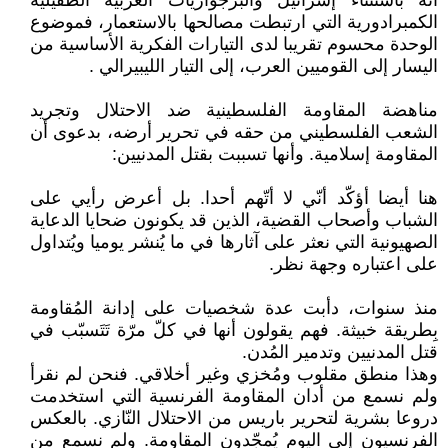
أنه باستثناء إسرائيل والبرجوازيات العربية الطفيلية
الكمبرادورية التي ارتبطت مصالحها بالاستعمار، فموضوع
الوحدة محسوم تقريبا لدى التيارات الفكرية الأساسية من
اليسار إلى القوميين العرب، إلى التيار الليبيرالي .
مناهضة المقاومة الفلسطينية ضد الاحتلال وتجريد
الشعب الفلسطيني من حقه في تحرير أرضه، بدعوى أن
المقاومة إسلامية. وأنها تسببت بقتل المدنيين:
هنا أيضا أؤكّد أنّي لا أتّهم أحدا. بل أعرض رأيي على
الشباب وأصحاب القضية، الذين قد يكونون ضحايا الدعاية
الصهيونية التي نعثر على آثارها في ما يُنشر يوميا ويُتداول
على اعتباره وجهة نظر.
منذ سنوات، دأبت عدة شخصيات على إدانة المُقاومة
بِطريقة خبيثة. فهم يقولون أنها في كلّ مرّة تَتَسبّب في
قتل المدنيين وتدمير المُدن.
وهذا منطق مقلوب ومُخزي وغير أخلاقي. فنحن لم نقرأ
ولم نسمع من أدان المقاومة الفرنسية التي استخدمت
دروعا بشرية لتحرير باريس من الاحتلال النّازي. بالعكس
الفرنسيون إلى اليوم يُمجّدون المقاومة. ولم نسمع من