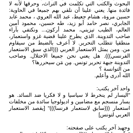
البحوث والكتب التي تكلمت في التراث، وحرقها لأنه لا
فائدة منها. يعني علينا أن نلقي بهم جميعا في الحاوية:
حسين مروة، هشام جعيط، عبد الله العروي ، محمد عابد
الجابري، نصر حامد أبو زيد، طه حسين، محمود أمين
العالم، الطيب تيزيني، محمد أركون... ونكتفي بآراء
صاحب التدوينة. الذي يطرح علينا قضية غزو واستعمار،
منطقيا تتطلب التحرير. لا أعرف بالضبط من سيقاوم
من. ومن يمثل الاستعمار العربي (((الذي سبق الاستعمار
الفرنسي))). هل يعني نحن جميعا الاحتلال. وصاحب
التدوينة جبهة تحرير تونس. مِن مَن سيحررها؟
من التوانسة ؟
الله أدرى وأعلم.
واحد آخر يكتب:
"اليسار لم ينخرط لا سياسيا و لا فكريا ضد السائد. هو
يسار منسجم مع مضامين و اديولوجيا سائدة من مخلفات
استعمار (((سابق لاستعمار فرنسا)))" [يقصد الاستعمار
العربي لتونس]
وجهبذ آخر يكتب على صفحته: