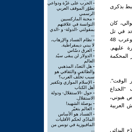
-
الحرب على غزّة ودواعي
ستمر حتى يوم 6 أكتوبر. ويرتبط بذكرى
تطوّر الموقف العربي
الرسمي
-
محنة الماركسيين
والي، كان
التوانسة في علاقتهم
بمقولتي -الدولة- و -الدي
حد في تل
...
أبيب يشارك فيها سود إسرائيل احتجاجا على الميز العنصري ضدهم. وعرب 48
-
نظام الفساد والإرهاب،
لا يبني ديمقراطية.
ة عليهم.
-
العرڨ دسّاس
ز المحكمة
-
الدولار لن يبقى سيّد
العالم
-
هل التعدّد المذهبي
والطائفي والثقافي هو
سبب تخلّف العرب؟
 الوقت".
-
الإسلام الموازي وتكفير
أهل الكتاب
 "الخداع
-
حول -الاستقلال- ودولة
لص هيوني،
الاستقلال.
-
بوصلة الشهيد!
 العربية
-
العالم بتغيّر
-
الفساد هو الأساس
المادّي لحكم الأقليات
المافيوزية في تونس من
 البدائي
...