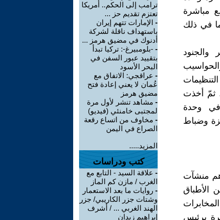
ترامب إلى الحكم.. أمريكا
ع مباشرة
تعتزم تقديم حز ...
-
الإمارات تتهم إيران
ا في ذلك
باستهداف ناقلة لشركة
أدنوك في مضيق هرمز ...
-
-بلومبيرغ-: تركيا تبدأ
 والجنود
بتقييد عبور السفن في
والحواسيب
البحر الأسود
-
عراقجي: الاتفاق مع
التنظيمات
عُمان لا يعني إعادة فتح
 ثمّ أخذت
مضيق هرمز
-
مشاهد تنشر لأول مرة
في وحدة
لمجتبى خامنئي (فيديو)
-
مخاوف من اتساع رقعة
هزة وضباط
الصراع في اليمن
المزيد.....
كتب ودراسات
-
علاقة السيد - التابع مع
أهم منشآت
الغرب / مازن كم الماز
 وصفًّا كاملا من الأطباق
-
روايات ما بعد الاستعمار
وشتات جزر الكاريبي/ جزر
عد أبرز وحدات المخابرات
الهند الغربي ... / أشرف
شرة برئيس
إبراهيم زيدان