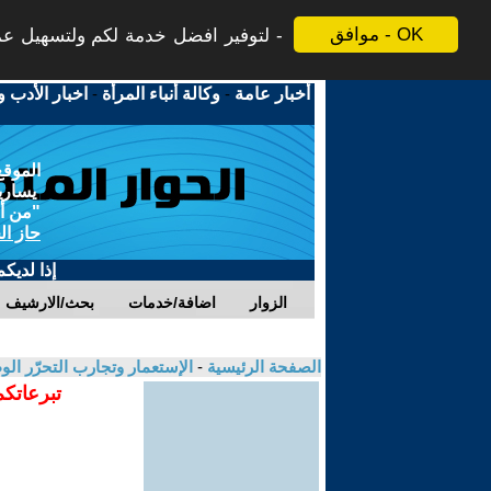
موافق - OK
لتوفير افضل خدمة لكم ولتسهيل عملي
أخبار عامة
-
وكالة أنباء المرأة
-
اخبار الأدب و
الموقع
يسارية
"من أج
حاز ال
إذا لديك
الزوار
اضافة/خدمات
بحث/الارشيف
الصفحة الرئيسية
-
الإستعمار وتجارب التحرّر ال
تبرعاتكم