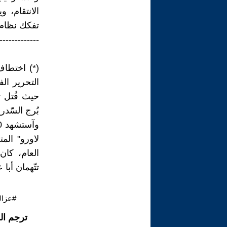
الانتقام، 
تفكك نظام ا
-------------
حيث قُتل ث
العام، كان
تتّهمان أبا 
#عزال
ترجم ال