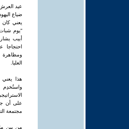
ضياع اليهو
يعني كان ه
"يوم شبات
احتجاجا عل
ومظاهرة أخ
العليا.
هذا يعني 
واستُخدِم
الاستراتيج
على أن جي
مجتمعة التج
من بين ما 