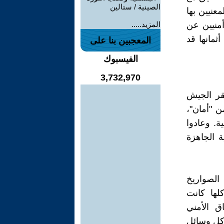
الصينية / ستالين
عنيين بها
ممثّلين أمنيين عن
المزيد.....
ثمانها قد
المعجبين بنا على
الفيسبوك
3,732,970
قر الجيش
ن "أمان"،
ة. وعادوا
ة الجاهزة
يوم 7 أكتوبر. أما كل الصواريخ
كلها كانت
ق الأمني
 كل وسائل