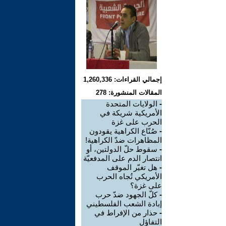
إجمالي القراءات: 1,260,336
المقالات المنشورة: 278
-
الولايات المتحدة
الأمريكية شريكة في
الحرب على غزة
-
صُنّاع الكراهية يقودون
المظاهرات ضدّ الكراهية!
-
سقوط حلّ الدولتين، أو
انتصار الدم على المدفعيّة
-
هل تغيّر الموقف
الأمريكي تُجاه الحرب
على غزة؟
-
كلّ الجهود ضدّ حرب
إبادة الشعب الفلسطيني
-
حذار من الإفراط في
التفاؤل