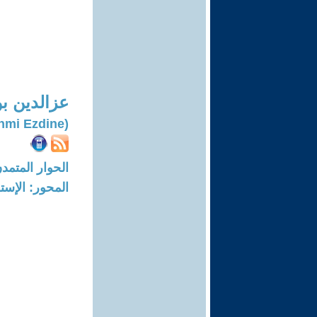
عزالدين ب
(Boughanmi Ezdine)
الحوار المتمدن-العدد: 7821 - 23
المحور: الإست