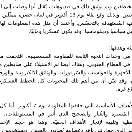
ختطفين وتم توثيق ذلك في فيديوهات، يُقال أنها وصلت إلى الم
خارج فلسطين. ولذلك وقع لقاء يوم 13 أكتوبر في لبنان حضره 
نية المُستهدفة بالتجسّس. وأعتقد أن مثل هذه المعلومات لها أ
ل سياسيا وديبلوماسيا، وقد يكون عسكريا وماليًا.
لثة وهدفها:
من وحدات النخبة التابعة للمقاومة الفلسطينية، اقتحمت م
 في القطاع الجنوبي. وهناك أيضا تم الاستيلاء على ضابطين م
الأجهزة والحواسيب والسّرفورات والوثائق الالكترونية والورقي
ق. وقد تبيّن أن من أهم تلك المحتويات كل الخطط العسكري
اع غزة.
هذه هي الأهداف الأساسية التي حققتها المقاومة 
المُسيرة والغُبار والضجيج الذي أُثير في المستوطنات،، 
طية وتلهية لإنجاز الأهداف الخفيّة. وهذا هو حجم الإخفا
جي الذي جعل نتن ياهو وعصابته يُصابون بالجنون، ويستخدمون