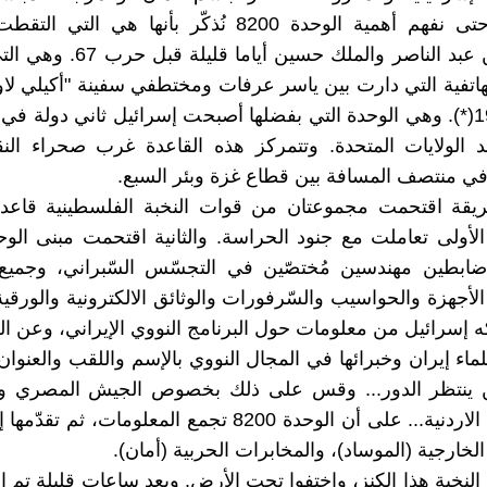
الاركان. وحتى نفهم أهمية الوحدة 8200 نُذكّر بأنها هي ال
الهاتفية بين عبد الناصر والملك حسين أ
أكتوبر 1985(*). وهي الوحدة التي بفضلها أصبحت إسرائيل ثاني دولة في
عد الولايات المتحدة. وتتمركز هذه القاعدة غرب صحراء ال
 منتصف المسافة بين قطاع غزة وبئر السبع.
يقة اقتحمت مجموعتان من قوات النخبة الفلسطينية قاعدة 
ضابطين مهندسين مُختصّين في التجسّس السّبراني، وجميع 
لأجهزة والحواسيب والسّرفورات والوثائق الالكترونية والورقية،
ه إسرائيل من معلومات حول البرنامج النووي الإيراني، وعن 
اء إيران وخبرائها في المجال النووي بالإسم واللقب والعنوان 
 ينتظر الدور... وقس على ذلك بخصوص الجيش المصري و
والمعارضة الاردنية... على أن الوحدة 8200 تجمع المعلومات، ث
لخارجية (الموساد)، والمخابرات الحربية (أمان).
لنخبة هذا الكنز، واختفوا تحت الأرض. وبعد ساعات قليلة تم ا