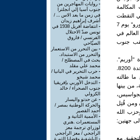
-
روايات المهاجرين من
تي التقطت المكالمة
جنوب آسيا إلي انجلترا
في زمن ما بعد الاس ... /
ياما قليلة قبل حرب 67. وهي التي التقطت
أشرف إبراهيم زيدان
المكالمة الهاتفية التي دارت بين ياسر عرفات ومختطفي سفينة "أكيلي لاورو" يوم 7
-
انتفاضة أفريل 1938 في
تونس ضدّ الاحتلال
 العالم في
الفرنسي / فاروق
نقب جنوب
الصيّاحي
-
بين التحرر من الاستعمار
والتحرر من الاستبداد.
"أوريم".
بحث في المصطلح /
محمد علي مقلد
المجموعة الأولى تعاملت مع جنود الحراسة. والثانية اقتحمت مبنى الوحدة 8200.
-
حرب التحرير في البانيا /
ما طالته
محمد شيخو
-
التدخل الأوربي بإفريقيا
 من بينها
جنوب الصحراء / خالد
الكزولي
الجواسيس،
-
عن حدتو واليسار
ومن قُتِل
والحركة الوطنية بمصر /
أحمد القصير
حزب الله
-
الأممية الثانية و
م تقدّمها إلى جهتين:
المستعمرات .هنري
لوزراي ترجمة معز
الراجحي / معز الراجحي
لتحقيق مع
-
البلشفية وقضايا الثورة