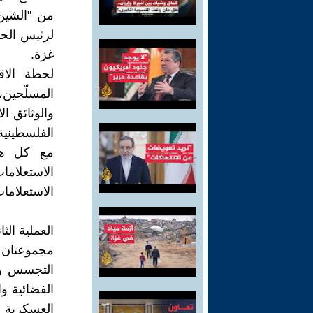
من "الشين 
لرئيس الحك
غزة.
لحظة الاق
المسلّحين،
والوثائق ا
الفلسطينية
مع كل هذه
الاستعلاما
الاستعلاما
العملية الثا
مجموعتان م
العسكرية ا