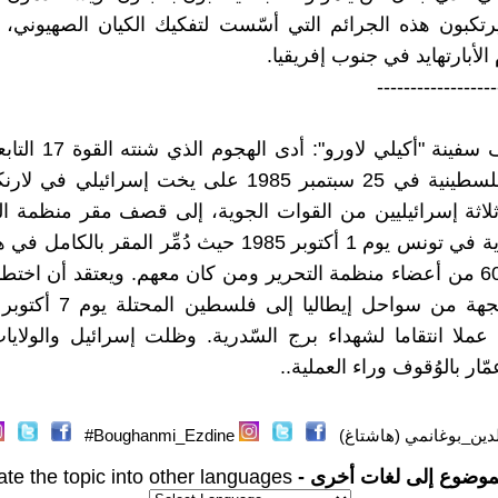
ويرتكبون هذه الجرائم التي أسّست لتفكيك الكيان الصهيوني،
لأبارتهايد في جنوب إفريقيا.
------------------
(*) اختطاف سفينة "أكيلي لا
التحرير الفلسطينية في 25 سبتمبر 1985 على يخت إسرائيلي
لاثة إسرائيليين من القوات الجوية، إلى قصف مقر منظمة ا
بُرج السّدرية في تونس يوم 1 أكتوبر 1985 حيث دُمِّر المقر ب
وآستشهد 60 من أعضاء منظمة التحرير ومن كان معهم. ويعتقد أن اخت
لاورو" المتجهة من سواحل إيطالي
 عملا انتقاما لشهداء برج السّدرية. وظلت إسرائيل والولايا
عمّار بالوُقوف وراء العملية..
دين_بوغانمي (هاشتاغ)
Boughanmi_Ezdine#
موضوع إلى لغات أخرى -
ate the topic into other languages