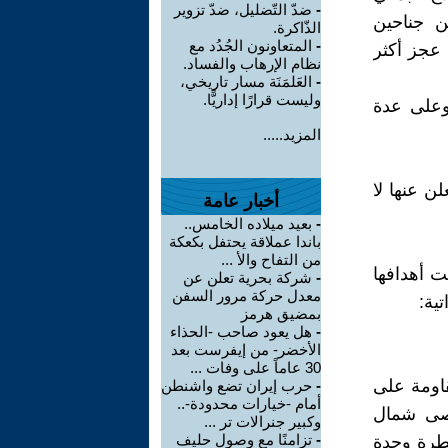
-
ضدّ التّضليل، ضدّ تزوير
ن جناحين
الذّاكرة.
-
المتعاونون الجُدُد مع
 عجز أكثر
نظام الإرهاب والفساد.
-
العَلمَنَة مسار تاريخي،
وليست قرارًا إداريًّا.
وعلى عدة
المزيد.....
لن عنها لا
أخبار عامة
-
بعيد ميلاده الخامس..
باندا عملاقة يحتفل بكعكة
من التفاح والأ ...
ت أهدافها
-
شركة بحرية تعلن عن
معدل حركة مرور السفن
ية:
بمضيق هرمز
-
هل يعود صاحب -الحذاء
الأخضر- من إيفرست بعد
30 عاماً على وفات ...
قاومة على
-
حرب إيران تضع واشنطن
أمام -خيارات محدودة-..
قصى شمال
وكبير جنرالات تر ...
-
تزامنًا مع وصول حليف
يطرة وحدة