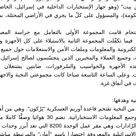
بيت" (وهو جهاز الإستخبارات الداخلية في إسرائيل، الخاض
ومة)، والمسؤول على كلّ ما يجري في الأراضي المحتلة، بم
تحام قامت المجموعة الأولى بالتعامل مع حراسة المعبر
 فيما تكفّلت المجموعة الثانية بالاستيلاء على كل الأجهزة 
لالكترونية والمعلومات وملفات الأمن والاستعلامات حول جميع 
، وجميع العملاء والمخبرين الذين يتجسّسون لصالح إسرائيل.
 الأجهزة والحواسيب والسّرفورات، ضابتين يشتغلان 
ت. وعلى الساعة التاسعة صباحا كانت مجموعتي النخبة والاج
ت في أنفاق غزة.
نية وهدفها:
ن النخبة تقتحم قاعدة أوريم العسكرية "يَرْكون". وهي من 
التجسس وجمع المعلومات الاستخباراتية. تضم 30 هوائيا
الفضائية والرّادارات وهي مقر عمل الوحدة 8200 التي ت
لإسرائيلية والمعروفة اختصارا باسم "أمان" والمرتبطة مبا