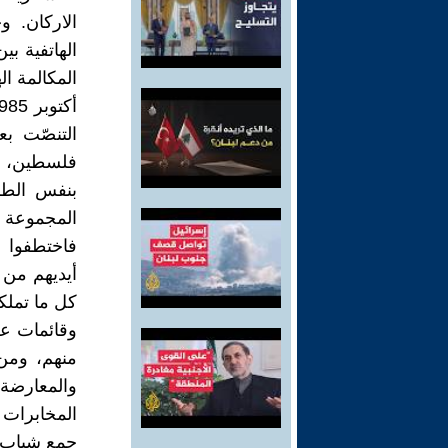
التنصّت ب
فلسطين، في
بنفس الطر
فاختطفوا 
أيديهم من ا
كل ما تملك
وقائمات علم
منهم، ومن
المخابرات ا
جمع شباب ا