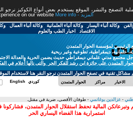
ة التصفح والنشر، الموقع يستخدم بعض أنواع الكوكيز نرجو النق
More info - المزيد
experience on our website
الفن
-
وكالة أنباء اليسار
-
وكالة أنباء العلمانية
-
وكالة أنباء العمال
-
وكا
الاقتصاد
-
اخبار الطب والعلوم
 الرئيسي لمؤسسة الحوار المتمدن
، علمانية، ديمقراطية، تطوعية وغير ربحية
ل مجتمع مدني علماني ديمقراطي حديث يضمن الحرية والعدالة الاجتم
حوار المتمدن على جائزة ابن رشد للفكر الحر والتى نالها أعلام في الفك
م مشاكل تقنية في تصفح الحوار المتمدن نرجو النقر هنا لاستخدام الموقع
كوردي
English
الاخبار
مراكز
الحوار المتمدن
وطني
-
عزالدين بوغانمي
- طوفان الأقصى، ضربة في مقتل.
 وتبرعاتكن المالية تحفظ استقلال الحوار المتمدن، فشاركونا 
استمرارية هذا الفضاء اليساري الحر