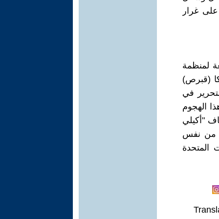
 على غرار
ورو": أدى الهجوم الذي شنته القوة 17 التابعة لمنظمة
 في لارنكا (قبرص)
لتحرير في
الكامل في هذا الهجوم
طاف "أكيلي
ا إلى فلسطين المحتلة يوم 7 أكتوبر من نفس
ت المتحدة
Transl