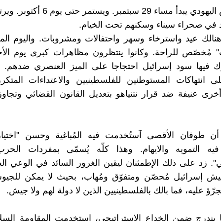
عيد العرش اليهودي يبدأ مساء 29 سبتمبر. وي
د في صحراء سيناء وسكنهم تحت الخيام.
نالك عيد واسترخاء وسهر واحتفالات ومشروبات. واليوم الم
" مُخصّص للراحة. وكانوا ينتظرون مظاهرات كبرى يوم الأ
ى انتهاكات المستوطنين للفلسطينيين والاعتداءات المتكرر
رى عنيفة ضد قرار نتنياهو بتعديل القانون القضائي وتجاو
أن طوفان الأقصى آستُخدمت فيه المُباغية وحسن "اختيار
 فيه التمويه والايهام. وهذا كلّه يُسمّى بمفردات الحرب
ي". زد على ذلك الإطمئنان ليقين الغرور السائد في الوعي ا
ش إسرائيل مُحصّن ومتفوّق ومُهاب، بحيث لا يمكن للجيوش
رّؤ عليه، فما بالك بالفلسطينيين الذين لا دولة لهم ولا جيش.
يندرج ضمن الخداع الاستراتيجي، استخدمت المقاومة السلاح