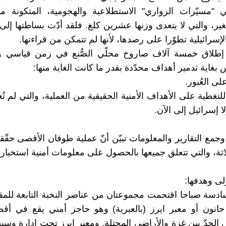
ي "مسيّرات الزواري" الاستطلاعية والهجومية، المتكونة م
ر، والتي لا يتعدى وزنها عشرين كلغ. فلقد أدّت بساطتها إلى
لإسرائيلية تطوّرا على رصدها، لأنها لم تتمكن من قراءتها.
 إطلاق خمسة آلاف صاروخ محلّي الصُّنع في زمن قياسي 
بغاية تدمير أهداف محدّدة بقدر ما كانت الغاية منها:
لى العُبور.
 للتغطية على الأهداف الأمنية الحقيقية من العملية، والتي لم تُع
ا إسرائيل إلى الآن.
وجمع التقارير والمعلومات تبيّن أنّ عملية طوفان الأقصى حقّق
لاثة، والتي تتعلق جميعها بالحصول على معلومات أمنية استخبارات
ولى وهدفها:
سادسة صباحا اقتحمت مجموعتان من عناصر النخبة التابعة للم
حانون أو معبر ايرز (بالعبرية) وهو حاجز أمني يقع في أ
 الحدّ بين غزة والأراضي المحتلة. ومعبر ايرز تحت إدارة وس