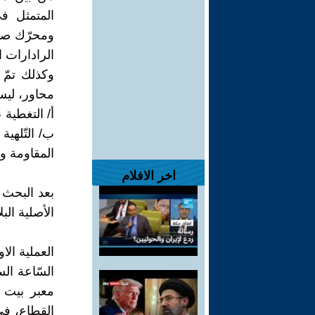
المتمثل ف
ومحرّك صغي
الرادارات ا
وكذلك تمّ
محاور، ليس 
أ/ التغطية ع
ب/ التّلهية
المقاومة ول
اخر الافلام
بعد البحث 
الأصلية الب
العملية الا
السّاعة ال
معبر بيت 
القطاع، في