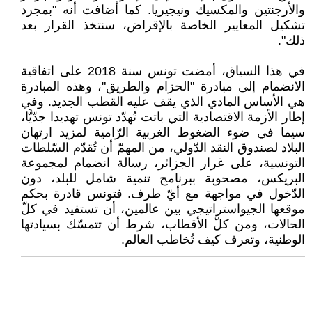
والأرجنتين والمكسيك ونيجيريا. كما أضافت أنه "بمجرد
تشكيل المعايير الخاصة بالإقراض، سنتخذ القرار بعد
ذلك".
في هذا السياق، أمضت تونس سنة 2018 على اتفاقية
الانضمام إلى مبادرة "الحزام والطريق"، وهذه المبادرة
هي الأساس المادي الذي يقف عليه القطب الجديد. وفي
إطار الأزمة الاقتصادية التي باتت تُهدّد تونس تهديدا جدّيًّا،
سيما في ضوء الضغوط الغربية الرّامية لمزيد ارتهان
البلاد لصندوق النقد الدّولي، من المهمّ أن تُقدّم السّلطات
التونسية، على غرار الجزائر، رسالة انضمام لمجموعة
البريكس، مصحوبة ببرنامج تنمية شامل للبلد، دون
الدّخول في مواجهة مع أيّ طرف. فتونس قادرة بحكم
موقعها الجيواستراتيجي بين عالمين، أن تستفيد في كلّ
الحالات، ومن كلّ الأقطاب، شرط أن تتمسّك بسيادتها
الوطنية، وتعرف كيف تُخاطب العالم.