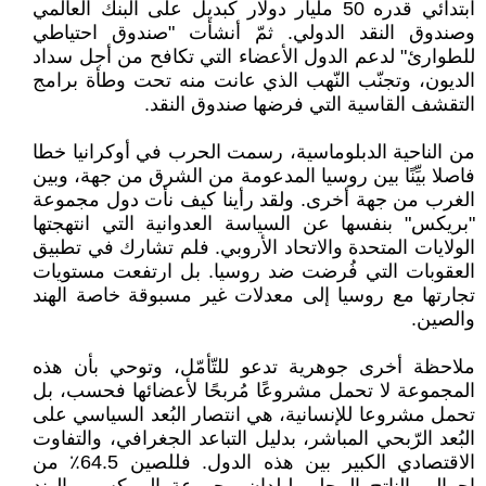
ابتدائي قدره 50 مليار دولار كبديل على البنك العالمي
وصندوق النقد الدولي. ثمّ أنشأت "صندوق احتياطي
للطوارئ" لدعم الدول الأعضاء التي تكافح من أجل سداد
الديون، وتجنّب النّهب الذي عانت منه تحت وطأة برامج
التقشف القاسية التي فرضها صندوق النقد.
من الناحية الدبلوماسية، رسمت الحرب في أوكرانيا خطا
فاصلا بيِّنًا بين روسيا المدعومة من الشرق من جهة، وبين
الغرب من جهة أخرى. ولقد رأينا كيف نأت دول مجموعة
"بريكس" بنفسها عن السياسة العدوانية التي انتهجتها
الولايات المتحدة والاتحاد الأروبي. فلم تشارك في تطبيق
العقوبات التي فُرضت ضد روسيا. بل ارتفعت مستويات
تجارتها مع روسيا إلى معدلات غير مسبوقة خاصة الهند
والصين.
ملاحظة أخرى جوهرية تدعو للتّأمّل، وتوحي بأن هذه
المجموعة لا تحمل مشروعًا مُربحًا لأعضائها فحسب، بل
تحمل مشروعا للإنسانية، هي انتصار البُعد السياسي على
البُعد الرّبحي المباشر، بدليل التباعد الجغرافي، والتفاوت
الاقتصادي الكبير بين هذه الدول. فللصين 64.5٪ من