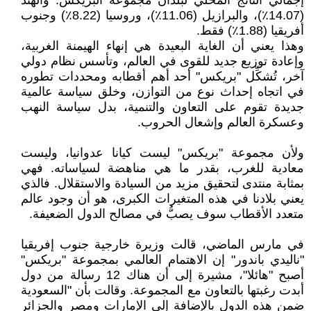
إجمالي الناتج المحلي لبلدان مجموعة البريكس. والهند
(14.07٪)، والبرازيل (11.06٪)، وروسيا (8.22٪) وجنوب
أفريقيا (1.88٪) فقط.
وهذا يعني أن الغاية البعيدة هي إنهاء الهيمنة الغربية،
وإعادة توزيع جديد للقوى في العالم، وتأسس نظام دولي
آخر، تُشكِّل "بریکس" أحد أهم أقطابه ومحددات تطوره
في اتجاه إحداث نوع من التوازن، وخلق سياسة عالمية
جديدة تقوم على التعاون والتنمية، بدل سياسة النهب
وعسكرة العالم وإشعال الحروب.
ولأن مجموعة "بريكس" ليست كيانا عدوانيا، وليست
معادية للغرب، بقدر ما هي مناهضة لسياساته. فهي
بمثابة منتدى لتحقيق مزيد من السيادة والاستقلال. فالذي
يعني بلادنا في هذه المتغيرات الكبرى، هو أن وجود عالم
متعدد الأقطاب سوف يصبُّ في مصالح الدول الضعيفة.
في مارس الماضي، قالت وزيرة خارجية جنوب إفريقيا
"ناليدي باندور" إن الاهتمام العالمي بمجموعة "بريكس"
أصبح "هائلا"، مشيرة إلى أن هناك 12 رسالة من دول
أبدت رغبتها بالتعاون مع المجموعة. وقالت بأن "السعودية
ضمن هذه الدول بالإضافة إلى الإمارات ومصر والجزائر