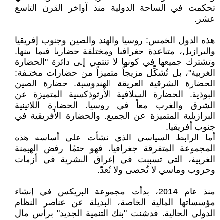
تحكمت في الساحة الدولية منذ آواخر القرن التاسع
عشر.
هذه الدول الخمس: روسيا والهند والصين وجنوب إفريقيا
والبرازيل، متباعدة جغرافيا ومختلفة حضاريا فيما بينها.
وتشترك جميعها في كونها لا تنتمي إلى دائرة "الحضارة
الغربية"، بل تُشكِّل مزيجاً متميزاً من حضارات مختلفة:
الحضارة الشرقية العريقة الهندوسية. حضارة الصين
البوذية. الحضارة السلافية الأرثوذكسية المتميزة عن
الشرق والغرب معاً في روسيا. الحضارة اللاتينية
البرازيلية المتميزة عن الجميع. والحضارة الأفريقية في
جنوب أفريقيا.
أما الرابط السياسي الذي نشأت على أساسه هذه
المجموعة المتفرقة جغرافيا، فهو حتمًا رفض الهيمنة
الغربية، التي تسببت في إغراق البشرية في أزمات
وحروب ومآسي لا تُحصى ولا تُعدّ.
منذ عام 2014، بدأت مجموعة البريكس في إنشاء
مؤسساتها المالية الخاصة، البديلة عن عناصر النظام
الدولي الحالية. فدشنت "بنك التنمية الجديد" برأس مال