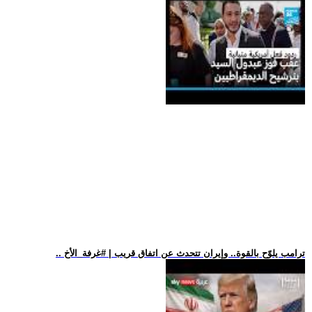
.. ترامب يلوّح بالقوة.. وإيران تتحدث عن اتفاق قريب | #غرفة_الأخ