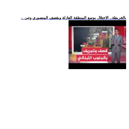
.. بالخريطة.. الاحتلال يوسع المنطقة العازلة ويقصف المنصوري وتبن