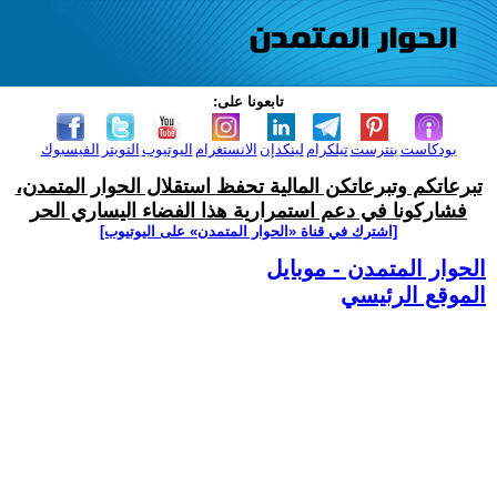
تابعونا على:
بودكاست
بنترست
تيلكرام
لينكدإن
الانستغرام
اليوتيوب
التويتر
الفيسبوك
تبرعاتكم وتبرعاتكن المالية تحفظ استقلال الحوار المتمدن،
فشاركونا في دعم استمرارية هذا الفضاء اليساري الحر
[اشترك في قناة ‫«الحوار المتمدن» على اليوتيوب]
الحوار المتمدن - موبايل
الموقع الرئيسي