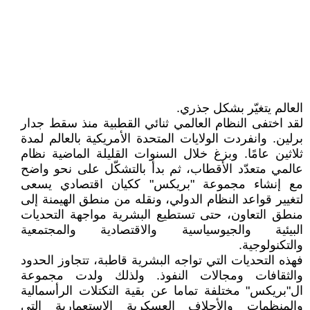
العالم يتغيّر بشكل جذري.
لقد اختفى النظام العالمي ثنائي القطبية منذ سقط جدار
برلين. وانفردت الولايات المتحدة الأمريكية بالعالم لمدة
ثلاثين عامًا. وبزغ خلال السنوات القليلة الماضية نظام
عالمي متعدّد الأقطاب، ثم بدأ بالتشكّل على نحو واضح
مع إنشاء مجموعة "بريكس" ككيان اقتصادي يسعى
لتغيير قواعد النظام الدولي، ونقله من منطق الهيمنة إلى
منطق التعاون، حتى تستطيع البشرية مواجهة التحديات
البيئية والجيوسياسية والاقتصادية والمجتمعية
والتكنولوجية.
فهذه التحديات التي تواجه البشرية قاطبة، تتجاوز الحدود
والثقافات ومجالات النفوذ. ولذلك ولدت مجموعة
ال"بريكس" مختلفة تماما عن بقية التكتلات الرأسمالية
والمنظمات والأحلاف العسكرية الاستعمارية التي