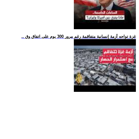
.. غزة تواجه أزمة إنسانية متفاقمة رغم مرور 300 يوم على اتفاق وق