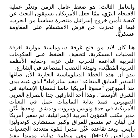
والعامل الثالث: هو ضغط عامل الزمن وتعثّر عملية
الاقتحام البرّي، ممّا جعل الأمريكان يستبِقون البحث عن
كيفية تأمين خروج إسرائيل منتصرة سياسيا من الحرب،
فيما لو عجزت عن فرض الاستسلام على المقاومة
عسكريًّا.
هنا كان لابد من فتح غرفة ديبلوماسية موازية لغرفة
العمليات العسكرية، لتخفيف الضغط على الحكومات
الغربية الداعمة للحرب على غزة، وحماية الأنظمة
العربية المُطبِّعة، وتهدئة الغضب المتصاعد في الشارع.
يبدو أن هذه الخطة الديبلوماسية الجارية الآن صاغها
السفير السابق المتقاعد "ديفيد ساترفيلد" الذي عينه بيدن
منذ أسبوعين "مبعوثا أمريكيا خاصا للقضايا الإنسانية في
الشرق الأوسط". وهذا أحد العارفين جدا بالصراع العربي
الصهيوني. فمنذ بداية الثمانينات عمل في البعثات
الأمريكية في جدة وتونس وبيروت ودمشق. وبعدها عُيّن
مدير مكتب الشؤون العربية الإسرائيلية، ثم سفير أمريكا
في لبنان. ثم منسق للعراق وكبير مستشاري كوندوليزا
رايس. وبعد تقاعده عُيِّن مديرا للقوة متعددة الجنسيات
والمراقبين (MFO)، وهي منظمة دولية، مهمتها تنفيذ