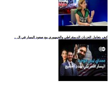
.. كيف يتعامل الحزبان الديمقراطي والجمهوري مع صعود اليسار في ال