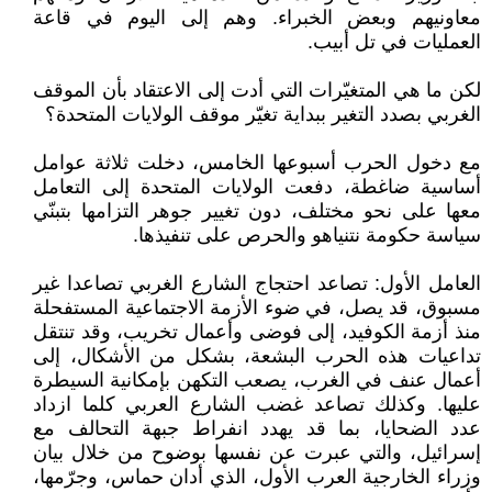
معاونيهم وبعض الخبراء. وهم إلى اليوم في قاعة
العمليات في تل أبيب.
لكن ما هي المتغيّرات التي أدت إلى الاعتقاد بأن الموقف
الغربي بصدد التغير ببداية تغيّر موقف الولايات المتحدة؟
مع دخول الحرب أسبوعها الخامس، دخلت ثلاثة عوامل
أساسية ضاغطة، دفعت الولايات المتحدة إلى التعامل
معها على نحو مختلف، دون تغيير جوهر التزامها بتبنّي
سياسة حكومة نتنياهو والحرص على تنفيذها.
العامل الأول: تصاعد احتجاج الشارع الغربي تصاعدا غير
مسبوق، قد يصل، في ضوء الأزمة الاجتماعية المستفحلة
منذ أزمة الكوفيد، إلى فوضى وأعمال تخريب، وقد تنتقل
تداعيات هذه الحرب البشعة، بشكل من الأشكال، إلى
أعمال عنف في الغرب، يصعب التكهن بإمكانية السيطرة
عليها. وكذلك تصاعد غضب الشارع العربي كلما ازداد
عدد الضحايا، بما قد يهدد انفراط جبهة التحالف مع
إسرائيل، والتي عبرت عن نفسها بوضوح من خلال بيان
وزراء الخارجية العرب الأول، الذي أدان حماس، وجرّمها،