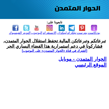
تابعونا على:
بودكاست
بنترست
تيلكرام
لينكدإن
الانستغرام
اليوتيوب
التويتر
الفيسبوك
تبرعاتكم وتبرعاتكن المالية تحفظ استقلال الحوار المتمدن،
فشاركونا في دعم استمرارية هذا الفضاء اليساري الحر
[اشترك في قناة ‫«الحوار المتمدن» على اليوتيوب]
الحوار المتمدن - موبايل
الموقع الرئيسي