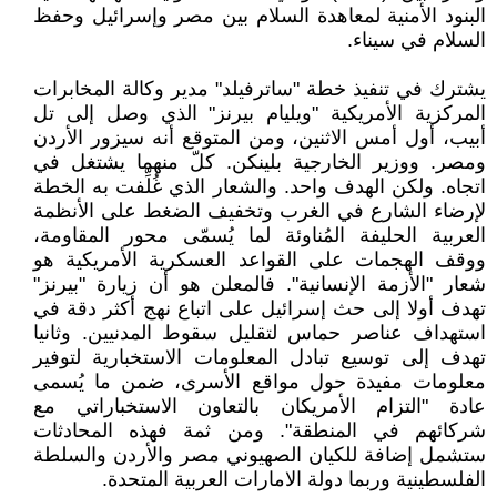
البنود الأمنية لمعاهدة السلام بين مصر وإسرائيل وحفظ
السلام في سيناء.
يشترك في تنفيذ خطة "ساترفيلد" مدير وكالة المخابرات
المركزية الأمريكية "ويليام بيرنز" الذي وصل إلى تل
أبيب، أول أمس الاثنين، ومن المتوقع أنه سيزور الأردن
ومصر. ووزير الخارجية بلينكن. كلّ منهما يشتغل في
اتجاه. ولكن الهدف واحد. والشعار الذي غُلِّفت به الخطة
لإرضاء الشارع في الغرب وتخفيف الضغط على الأنظمة
العربية الحليفة المُناوئة لما يُسمّى محور المقاومة،
ووقف الهجمات على القواعد العسكرية الأمريكية هو
شعار "الأزمة الإنسانية". فالمعلن هو أن زيارة "بيرنز"
تهدف أولا إلى حث إسرائيل على اتباع نهج أكثر دقة في
استهداف عناصر حماس لتقليل سقوط المدنيين. وثانيا
تهدف إلى توسيع تبادل المعلومات الاستخبارية لتوفير
معلومات مفيدة حول مواقع الأسرى، ضمن ما يُسمى
عادة "التزام الأمريكان بالتعاون الاستخباراتي مع
شركائهم في المنطقة". ومن ثمة فهذه المحادثات
ستشمل إضافة للكيان الصهيوني مصر والأردن والسلطة
الفلسطينية وربما دولة الامارات العربية المتحدة.