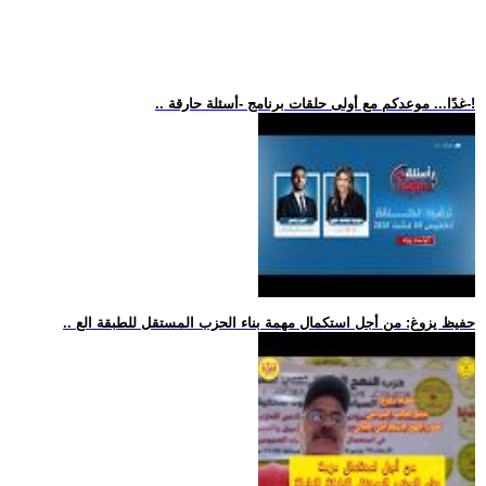
.. غدًا... موعدكم مع أولى حلقات برنامج -أسئلة حارقة-!
.. حفيظ يزوغ: من أجل استكمال مهمة بناء الحزب المستقل للطبقة الع