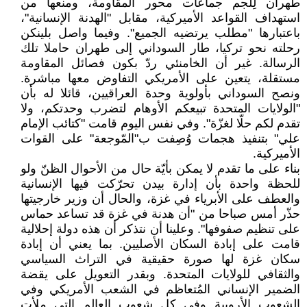
طهران لِلَجم جماعات محور المقاومة، ومنعها من
استهداف القواعد الأميركية، مقابل "الهدنة الإنسانية"،
باعتبارها "مطلب يرتضيه الجميع". وفيما واصل بلينكن
رحلته نحو تركيا، طار السوداني إلى طهران حاملا تلك
الرسالة. غير أن الخامنئي ردّ بكون فصائل المقاومة
مستقلة، يتعين على الأمريكي التفاوض معها مباشرة.
ونصح السوداني بأولوية وحدة العراقيين، قائلا له بأن
"الولايات المتحدة تبيعكم الأوهام لتضرب وحدتكم، ولا
تقدم لكم حلّا لغزّة". وفي نفس اليوم قامت "كتائب الإمام
علي" بتنفيذ هجمات وُصِفت ب"المّوجعة" على القوات
الأميركية.
بناء على ما تقدم لا يمكن بأيّة حال من الأحوال الظنّ ولو
للحظة واحدة بأن إدارة بيدن تحرّكت فيها الإنسانية
والعطف على الأبرياء في غزة، والحال أن وزير خارجيتها
حذّر أمس صباحا من "أن هدنة في غزة قد تساعد حماس
على تنظيم صفوفها". وعلينا أن نتذكر أن هذه دولة إحلالية
قامت على إبادة السكان الأصليين. بما يعني أن إبادة
سكان غزة لها صورة حقيقية في التراث السياسي
والثقافي للولايات المتحدة. وبقدر التعويل على يقضة
الضمير الإنساني المُتعاظم في الشعب الأمريكي وفي
الشعوب الأروبية وفي كل شعوب العالم التي ملأت