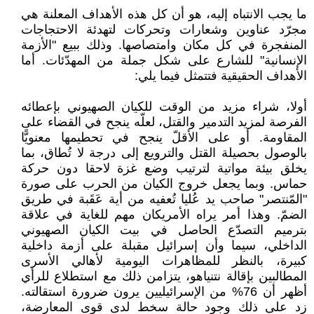
ما يجب الانتباه إليه، هو أن كل هذه الأهداف المعلنة هي
مجرّد عناوين وشعارات وتحركات لتهدئة الاحتجاجات
المنفجرة في كل مكان وامتصاصها. وذلك ببيع "الأزمة
الإنسانية" للشارع على شكل جملة من المهدّئات. أما
الأهداف الحقيقية فتتمثل فيما يلي:
أولا، شراء مزيد من الوقت للكيان الصهيوني بإعطائه
الفرصة لمزيد التدمير والقتل، لعلّه ينجح في القضاء على
المقاومة. أو على الأقلّ ينجح في تحطيمها معنويًّا
بالوصول بحصيلة القتل والترويع إلى درجة لا تُطاق، بما
يخلق بيئة مواتية لترتيب وضع غزة لاحقا دون حركة
حماس. وبما يجعل خروج الكيان من الحرب على صورة
"المّنتصر" صاحب يد عُليا تُعفيه من أية عَقَبة في طريق
الضمّ. وهذا أمر يراه الأمريكان مهم للغاية في علاقة
بترميم التصدّع الحاصل في بيت الكيان الصهيوني
الداخلي، سيما وأن إسرائيل مقبلة على أزمة داخلية
كبيرة، بالنظر للمظاهرات اليومية لأهالي الأسرى
المطالبين بإقالة نتنياهو، يتزامن ذلك مع استطلاع للرأي
أظهر أن 76% من الإسرائيليين يرون ضرورة استقالته.
زِد على ذلك وجود حالة سخط لدى قوى المعارضة،