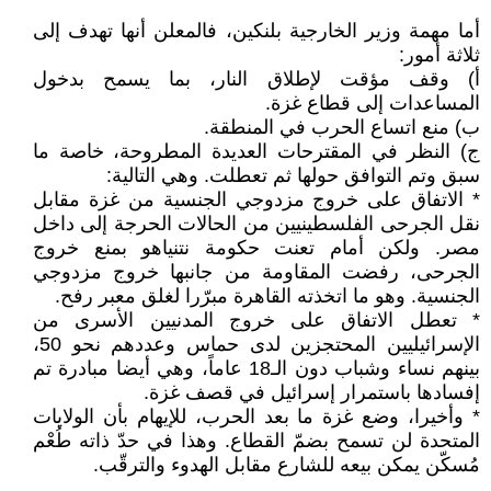
أما مهمة وزير الخارجية بلنكين، فالمعلن أنها تهدف إلى
ثلاثة أمور:
أ) وقف مؤقت لإطلاق النار، بما يسمح بدخول
المساعدات إلى قطاع غزة.
ب) منع اتساع الحرب في المنطقة.
ج) النظر في المقترحات العديدة المطروحة، خاصة ما
سبق وتم التوافق حولها ثم تعطلت. وهي التالية:
* الاتفاق على خروج مزدوجي الجنسية من غزة مقابل
نقل الجرحى الفلسطينيين من الحالات الحرجة إلى داخل
مصر. ولكن أمام تعنت حكومة نتنياهو بمنع خروج
الجرحى، رفضت المقاومة من جانبها خروج مزدوجي
الجنسية. وهو ما اتخذته القاهرة مبرّرا لغلق معبر رفح.
* تعطل الاتفاق على خروج المدنيين الأسرى من
الإسرائيليين المحتجزين لدى حماس وعددهم نحو 50،
بينهم نساء وشباب دون الـ18 عاماً، وهي أيضا مبادرة تم
إفسادها باستمرار إسرائيل في قصف غزة.
* وأخيرا، وضع غزة ما بعد الحرب، للإيهام بأن الولايات
المتحدة لن تسمح بضمّ القطاع. وهذا في حدّ ذاته طُعْم
مُسكّن يمكن بيعه للشارع مقابل الهدوء والترقّب.