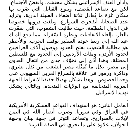
وأدان العنف الإسرائيلي بشكل محتشم. وانفضّ الاجتماع.
لكن مع تصاعد القصف، وبلوغ القنابل التي ضُرِب بها
سكان غزة ما يُعادل ثلاثة أضعاف القنبلة الذرية، وتزايد
عدد الضحايا، أنفجرت الشوارع، وبلغت ذروتها خصوصا
في الدول المُطبّعة، حيث طالبت الشعوب، التي شعّرت
بالعار، بإلغاء الاتفاقيات وبطرد السّفراء. مما دفع الملك
عبد الله إلى ربط عودة السفير بوقف الحرب. والأخطر
هو مطالبة الشعوب بفتح الحدود ووصول آلاف العراقيين
لحدود الأردن، ومئات الأردنيين إلى الحدود مع فلسطين
المحتلة. وهذا أدّى إلى تخوّف جدي من انتقال العدوى
إلى مصر، بكل ما تُمثّله مصر الشعب من ثقل بشري،
وذاكرة ورموز في علاقة بالصراع العربي الصهيوني على
وجه الخصوص.. وهذا يشكل تهديدًا حقيقيا لانفراط الجبهة
العربية المتحالفة مع الولايات المتحدة. وبالتالي يشكل
تهديدا لإسرائيل
.
العامل الثاني: هو استهداف القواعد العسكرية الأمريكية
في العراق وفي سوريا. وضرب أنصار الله في اليمن
لإيلات بالصواريخ. وتصاعد التوتر في جبهة لبنان وجبهة
الجولان، علاوة على ما يجري في الضفة الغربية.