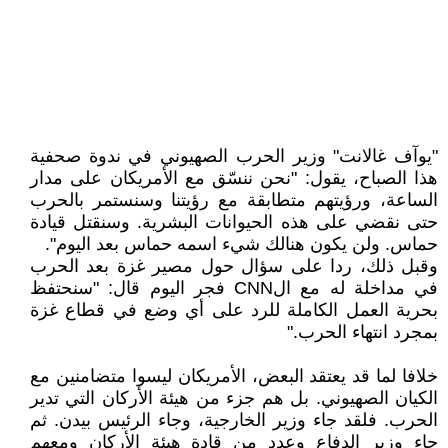
"يوآف غالانت" وزير الحرب الصهيوني في ندوة صحفية
هذا الصباح، يقول: "نحن ننسّق مع الأمريكان على مدار
الساعة، ورؤيتهم متطابقة مع رؤيتنا وسنستمر بالحرب
حتى نقضي على هذه الحيوانات البشرية. وسنقتل قيادة
حماس. ولن يكون هنالك شيء اسمه حماس بعد اليوم".
وقبل ذلك، ردا على سؤال حول مصير غزة بعد الحرب
في مداخلة له مع الCNN فجر اليوم قال: "سنحتفظ
بحرية العمل الكاملة للرد على أي وضع في قطاع غزة
بمجرد انتهاء الحرب."
خلافا لما قد يعتقد البعض، الأمريكان ليسوا متضامنين مع
الكيان الصهيوني. بل هم جزء من هيئة الأركان التي تدير
الحرب. فلقد جاء وزير الخارجية، وجاء الرئيس بيدن. ثم
جاء وزير الدفاع وعدد من قادة هيئة الأركان ومعهم