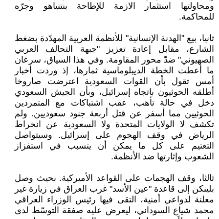
ومحاولتها استثمار الازمة للإطاحة بنتنياهو وجرّه
للمحاكمة.
ثانيا، بيع "الهدنة الإنسانية" للأنظمة العربية المهدّدة بضغط
الشارع، مقابل إعادة تعزيز "جبهة التحالف العربي
الصهيوني" ضدّ محور المقاومة. وفي هذا السياق، سرعان
ما أعطت الخطة الديبلوماسية ثمارها، إذ وردت أخبار
أمس تقول بأن القوات السعودية اعترضت صاروخا
أطلقه الحوثيون باتجاه إسرائيل، وبأن الجيش السعودي
دخل في حالة تأهب، عقب اشتباكات مع المتمردين
الحوثيين مما أسفر عن قتل أربعة جنود سعوديين. ولم
تكشف لا الولايات المتحدة ولا السعودية عن انخراط
الرياض في وقف الهجوم على إسرائيل. وسيتواصل
التعتيم على كل ما يمكن أن يتسبب في استفزاز
الشعوب وإثارتها ضد الأنظمة.
ثالثا، وقف الهجمات على القواعد الأميركية. بحيث وصل
بلينكن إلى قاعدة "عين الأسد" غرب العراق في زيارة غير
معلنة لدواعي أمنية، التقى فيها رئيس الوزراء العراقي
محمد شياع السوداني، ليعرض عليه صفقة التوسّط لدى