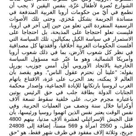
الشوارع نُصرة لأطفال غزّة، بنفس اليقين لا يجب أن
نطمع في أيّ من حكومات أروبا الغربية المندفعة في
مساندة الجريمة بشكل مُخزي. وحتى تلك الأصوات
الرسمية المنفردة التي تعلو من حين إلى آخر في أروبا،
فليست تعلو احتجاجا على المذبحة، بل احتجاجا على
الاستمرار في سياسة الكيل بمكيالين، تلك السياسة التي
أفلست الحكومات الغربية أخلاقيا، وأفقدتها كل مصداقية
في نظر كل شعوب الأرض، بما في ذلك شعوب أروبا
وأمريكا الشمالية. وهو ما عبّر عنه مسؤول السياسة
الخارجية بالاتحاد الأوروبي أول أمس جوزيب بوريل
بقوله: "علينا أن نحترم عقول الناس". وهو يقصد بأن
العالم لا يمكنه، بعد الحرب على غزة، الاقتناع باتهام
الغرب لروسيا بارتكابها للإبادة الجماعية، وإصدار محكمة
الجنايات الدولة بطاقة جلب في حق الرئيس بوتين
باعتباره مجرم حرب، على خلفية سقوط تسعة آلاف
أوكرانيا خلال سنة ونصف من العمليات الحربية. وفي
نفس الوقت يعتبر نفس الذين اتهموا روسيا ورئيسها، بأن
قتل الجيش الإسرائيلي لعشرة آلاف مدنيا، بينهم 4800
طفل، و 2550 امرأة و 569 مسناً، إضافة إلى 24808
جريح، وثلاثة إلاف مفقود في ظرف شهر فقط، هو "حق