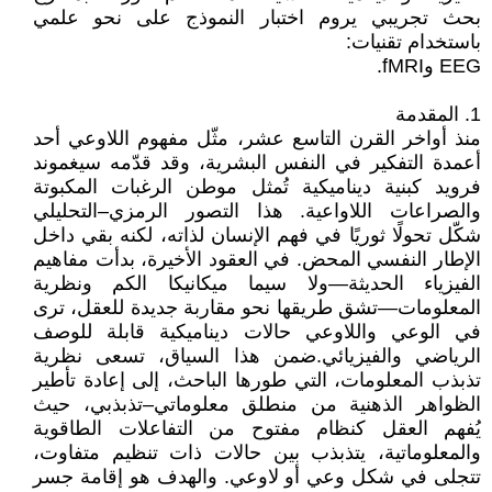
بحث تجريبي يروم اختبار النموذج على نحو علمي
باستخدام تقنيات:
EEG وfMRI.
1. المقدمة
‎ منذ أواخر القرن التاسع عشر، مثّل مفهوم اللاوعي أحد
أعمدة التفكير في النفس البشرية، وقد قدّمه سيغموند
فرويد كبنية ديناميكية تُمثل موطن الرغبات المكبوتة
والصراعات اللاواعية. هذا التصور الرمزي–التحليلي
شكّل تحولًا ثوريًا في فهم الإنسان لذاته، لكنه بقي داخل
الإطار النفسي المحض. في العقود الأخيرة، بدأت مفاهيم
الفيزياء الحديثة—ولا سيما ميكانيكا الكم ونظرية
المعلومات—تشق طريقها نحو مقاربة جديدة للعقل، ترى
في الوعي واللاوعي حالات ديناميكية قابلة للوصف
الرياضي والفيزيائي. ضمن هذا السياق، تسعى نظرية
تذبذب المعلومات، التي طورها الباحث، إلى إعادة تأطير
الظواهر الذهنية من منطلق معلوماتي–تذبذبي، حيث
يُفهم العقل كنظام مفتوح من التفاعلات الطاقوية
والمعلوماتية، يتذبذب بين حالات ذات تنظيم متفاوت،
تتجلى في شكل وعي أو لاوعي. والهدف هو إقامة جسر