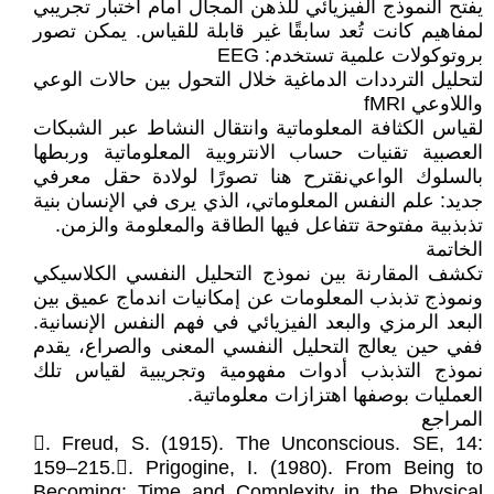
‎ يفتح النموذج الفيزيائي للذهن المجال أمام اختبار تجريبي
لمفاهيم كانت تُعد سابقًا غير قابلة للقياس. يمكن تصور
بروتوكولات علمية تستخدم: EEG
‎لتحليل الترددات الدماغية خلال التحول بين حالات الوعي
واللاوعي fMRI
‎لقياس الكثافة المعلوماتية وانتقال النشاط عبر الشبكات
العصبية تقنيات حساب الانتروبية المعلوماتية وربطها
بالسلوك الواعي نقترح هنا تصورًا لولادة حقل معرفي
جديد: علم النفس المعلوماتي، الذي يرى في الإنسان بنية
تذبذبية مفتوحة تتفاعل فيها الطاقة والمعلومة والزمن.
الخاتمة
‎ تكشف المقارنة بين نموذج التحليل النفسي الكلاسيكي
ونموذج تذبذب المعلومات عن إمكانيات اندماج عميق بين
البعد الرمزي والبعد الفيزيائي في فهم النفس الإنسانية.
ففي حين يعالج التحليل النفسي المعنى والصراع، يقدم
نموذج التذبذب أدوات مفهومية وتجريبية لقياس تلك
العمليات بوصفها اهتزازات معلوماتية.
المراجع
𔆑. Freud, S. (1915). The Unconscious. SE, 14:
159–215.𔆒. Prigogine, I. (1980). From Being to
Becoming: Time and Complexity in the Physical