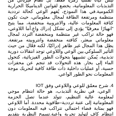
ليس كيانًا نفسيًا رمزيًا فقط، بل نظام فيزيائي من
التذبذبات المعلوماتية، يخضع لقوانين الديناميكا الحرارية
الكمومية. في هذا النموذج، يُفهم الوعي كحالة ترددية
منتظمة ومرتفعة الطاقة لمجال معلوماتي، حيث تكون
كثافة المعلومات عالية، والانتروبية منخفضة، مما يتيح
“انهيارًا معرفيًا” يؤدي إلى تشكل إدراك واعٍ. أما اللاوعي،
فهو حالة تراكب غير منتظمة ومنخفضة التردد لمجال
معلوماتي مبعثر، كثافته منخفضة وانتروبيته مرتفعة.
يظل هذا المجال غير ظاهر إدراكيًا، لكنه فعّال من حيث
التأثير السلوكي. بين الوعي واللاوعي توجد انتقالات دورية
تذبذبية، يُمكن تشبيهها بتحولات الطور الفيزيائية، كتحول
الماء إلى بخار. هذه التحولات قد تنجم عن محفزات
حسية، أو عمليات داخلية ذات طاقة كافية لتحريك موجة
المعلومات نحو الطور الواعي.
4. شرح معمّق للوعي واللاوعي وفق IOT
‎ الوعي، في نظرية التذبذب، هو حالة انتظام موجي
لمعلومة عالية التنظيم، تتولد عندما تصل الحزمة
المعلوماتية إلى عتبة ترددية–طاقوية محددة. أما اللاوعي
فهو بمثابة فضاء احتمالي تتراكب فيه المعلومات دون
انتظام كافٍ لتوليد تجربة واعية. تسمح النظرية بتقديم