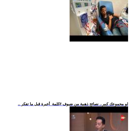
.. لو مجموعك كبير.. نصائح ذهبية من ضيوف #كلمة_أخيرة قبل ما تفكر