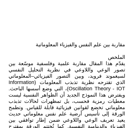
مقاربة بين علم النفس والفيزياء المعلوماتية
الملخص
‎ يقدّم هذا المقال مقاربة علمية وفلسفية موسّعة بين
تصور الوعي واللاوعي في نظرية التحليل النفسي
لسيغموند فرويد، وبين التصور الفيزيائي–المعلوماتي
الذي تقترحه نظرية تذبذب المعلومات (Information
Oscillation Theory - IOT)، التي وضع أسسها الباحث.
ويفترض هذا النموذج الجديد أن الظواهر النفسية ليست
معطيات رمزية فحسب، بل تمظهرات لحالات تذبذب
معلوماتي تخضع لقوانين فيزيائية قابلة للقياس. وتطمح
الورقة إلى تأسيس أرضية علم نفس معلوماتي حديث
يعيد تعريف الوعي واللاوعي ضمن إطار توافقي بين
الفيزياء والدينامية النفسية. كما تُختتم الورقة بمقترح