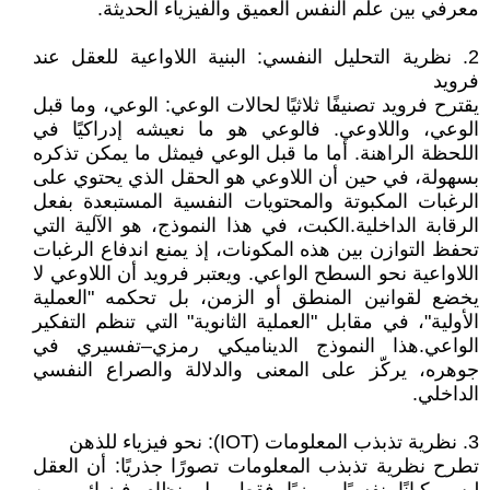
معرفي بين علم النفس العميق والفيزياء الحديثة.
2. نظرية التحليل النفسي: البنية اللاواعية للعقل عند
فرويد
‎ يقترح فرويد تصنيفًا ثلاثيًا لحالات الوعي: الوعي، وما قبل
الوعي، واللاوعي. فالوعي هو ما نعيشه إدراكيًا في
اللحظة الراهنة. أما ما قبل الوعي فيمثل ما يمكن تذكره
بسهولة، في حين أن اللاوعي هو الحقل الذي يحتوي على
الرغبات المكبوتة والمحتويات النفسية المستبعدة بفعل
الرقابة الداخلية. الكبت، في هذا النموذج، هو الآلية التي
تحفظ التوازن بين هذه المكونات، إذ يمنع اندفاع الرغبات
اللاواعية نحو السطح الواعي. ويعتبر فرويد أن اللاوعي لا
يخضع لقوانين المنطق أو الزمن، بل تحكمه "العملية
الأولية"، في مقابل "العملية الثانوية" التي تنظم التفكير
الواعي. هذا النموذج الديناميكي رمزي–تفسيري في
جوهره، يركّز على المعنى والدلالة والصراع النفسي
الداخلي.
3. نظرية تذبذب المعلومات (IOT): نحو فيزياء للذهن
‎ تطرح نظرية تذبذب المعلومات تصورًا جذريًا: أن العقل