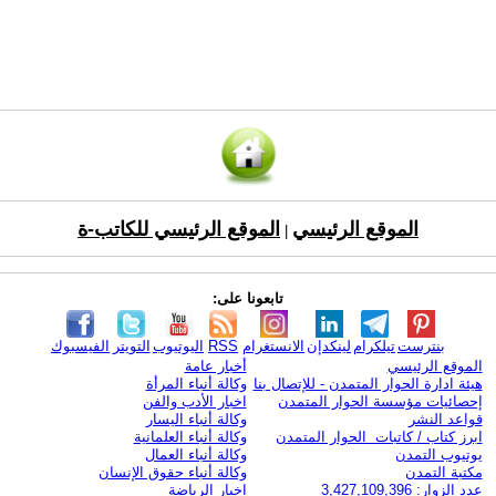
الموقع الرئيسي
الموقع الرئيسي للكاتب-ة
|
تابعونا على:
بنترست
تيلكرام
لينكدإن
الانستغرام
RSS
اليوتيوب
التويتر
الفيسبوك
الموقع الرئيسي
أخبار عامة
هيئة ادارة الحوار المتمدن - للإتصال بنا
وكالة أنباء المرأة
إحصائيات مؤسسة الحوار المتمدن
اخبار الأدب والفن
قواعد النشر
وكالة أنباء اليسار
ابرز كتاب / كاتبات الحوار المتمدن
وكالة أنباء العلمانية
يوتيوب التمدن
وكالة أنباء العمال
مكتبة التمدن
وكالة أنباء حقوق الإنسان
عدد الزوار: 3,427,109,396
اخبار الرياضة