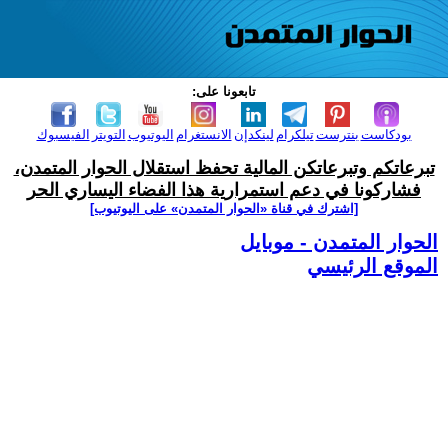
تابعونا على:
بودكاست
بنترست
تيلكرام
لينكدإن
الانستغرام
اليوتيوب
التويتر
الفيسبوك
تبرعاتكم وتبرعاتكن المالية تحفظ استقلال الحوار المتمدن،
فشاركونا في دعم استمرارية هذا الفضاء اليساري الحر
[اشترك في قناة ‫«الحوار المتمدن» على اليوتيوب]
الحوار المتمدن - موبايل
الموقع الرئيسي