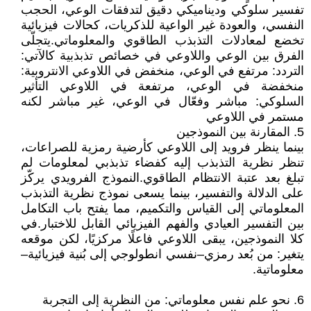
تفسير سلوكي وديناميكي دقيق لتدفقات الوعي، الحجب
النفسي، والعودة غير الواعية للذكريات، كحالات فيزيائية
تخضع لمعادلات التذبذب الطاقوي والمعلوماتي. يتجلّى
الفرق بين الوعي واللاوعي في خصائص تذبذبية كالآتي:
التردد: مرتفع في الوعي، منخفض في اللاوعي الانتروبية:
منخفضة في الوعي، مرتفعة في اللاوعي التأثير
السلوكي: مباشر وفعّال في الوعي، غير مباشر لكنه
مستمر في اللاوعي
5. المقارنة بين النموذجين
‎ بينما ينظر فرويد إلى اللاوعي كأرضية رمزية للصراعات،
تنظر نظرية التذبذب إليه كفضاء تذبذبي لمعلومات لم
تبلغ بعد عتبة الانتظام الطاقوي. النموذج الفرويدي يركّز
على الدلالة والتفسير، بينما يسعى نموذج نظرية التذبذب
المعلوماتي إلى القياس والتكميم، مما يفتح باب التكامل
بين التفسير العيادي والفهم الفيزيائي القابل للاختبار. في
كلا النموذجين، يبقى اللاوعي فاعلًا مركزيًا، لكن موقعه
يتغير: من بُعد رمزي–نفسي انطولوجي إلى بُنية فيزيائية–
معلوماتية.
6. نحو علم نفس معلوماتي: من النظرية إلى التجربة