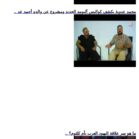
.. محمد عدوية يكشف كواليس ألبومه الجديد ومشروع عن والده أحمد عد
.. ما هو سر علاقة اليهود العرب بأم كلثوم؟