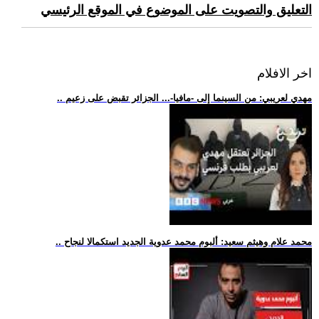
التعليق والتصويت على الموضوع في الموقع الرئيسي
اخر الافلام
.. مهدي لعريبي: من السينما إلى -مافيا-... الجزائر تقبض على زعيم
.. محمد علام وهيثم سعيد: ألبوم محمد عدوية الجديد استكمالا لنجاح