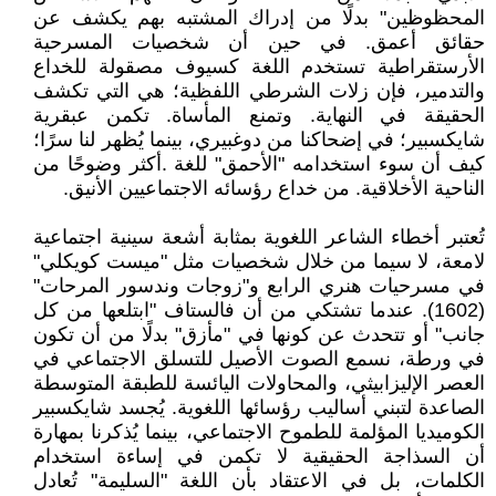
المحظوظين" بدلًا من إدراك المشتبه بهم يكشف عن
حقائق أعمق. في حين أن شخصيات المسرحية
الأرستقراطية تستخدم اللغة كسيوف مصقولة للخداع
والتدمير، فإن زلات الشرطي اللفظية؛ هي التي تكشف
الحقيقة في النهاية. وتمنع المأساة. تكمن عبقرية
شايكسبير؛ في إضحاكنا من دوغبيري، بينما يُظهر لنا سرًا؛
كيف أن سوء استخدامه "الأحمق" للغة .أكثر وضوحًا من
الناحية الأخلاقية. من خداع رؤسائه الاجتماعيين الأنيق.
تُعتبر أخطاء الشاعر اللغوية بمثابة أشعة سينية اجتماعية
لامعة، لا سيما من خلال شخصيات مثل "ميست كويكلي"
في مسرحيات هنري الرابع و"زوجات وندسور المرحات"
(1602). عندما تشتكي من أن فالستاف "ابتلعها من كل
جانب" أو تتحدث عن كونها في "مأزق" بدلًا من أن تكون
في ورطة، نسمع الصوت الأصيل للتسلق الاجتماعي في
العصر الإليزابيثي، والمحاولات اليائسة للطبقة المتوسطة
الصاعدة لتبني أساليب رؤسائها اللغوية. يُجسد شايكسبير
الكوميديا المؤلمة للطموح الاجتماعي، بينما يُذكرنا بمهارة
أن السذاجة الحقيقية لا تكمن في إساءة استخدام
الكلمات، بل في الاعتقاد بأن اللغة "السليمة" تُعادل