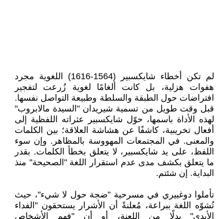
لم تكن أخطاء شايكسبير (1564-1616) اللغوية مجرد
هفوات هزلية، بل كانت ألغامًا لغوية زُرعت لتفجير
افتراضات حول الطبقة والسلطة وطبيعة التواصل نفسها.
قبل وقت طويل من تسمية شيريدان "السيدة مالابروب"
لهذه الأداة باسمها، حوّل شايكسبير عثراته اللفظية إلى
أفعال تخريبية، كاشفًا عن هشاشة العلاقة؛ بين الكلمات
والمعنى. في المجتمعات المهووسة بالمظاهر. وإن سوء
اللفظ، على يد شايكسبير، لا يتعلق بخطأ الكلمات. بقدر
ما يتعلق بكشف مدى عدم استقرار اللغة "الصحيحة" منذ
البداية. إن شئتم.
تأملوا دوغبيري في مسرحية "ضجة حول لا شيء"، حيث
تُشوّه اللغة ببراعة، مُعلنةً أن الأشرار يستحقون "الفداء
الأبدي" بدلًا من اللعنة، أو أن "فهم الأشخاص