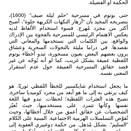
الحكمة أو الفضيلة.
حتى بوتوم في مسرحية "حلم ليلة صيف" (1600)،
بتصريحه المجيد بأن "أزهار النكهات الكريهة حلوة"، أصبح
أكثر من مجرد مُهرج. فسوء استخدام الألفاظ لديه
يعكس الاهتمام الرئيسي للمسرحية بالفجوة بين الإدراك
والواقع، بين الكلمات التي نستخدمها والمعاني التي
نقصدها. في دراما مليئة بالتحولات السحرية وعشاق
يرون بعضهم البعض بعيون مسحورة، تبدو أخطاء بوتوم
اللفظية عميقة بشكل غريب، كما لو أنه يُوجّه عن غير
قصد حقائق المسرحية العميقة حول عدم استقرار
المعنى نفسه.
ما يجعل استخدام شايكسبير للخطأ اللفظي ثوريًا. هو
كيف يرتقي به إلى ما هو أبعد من مجرد كوميديا ساخرة.
تصبح هذه العثرات اللفظية؛ لحظات. تبدو فيها اللغة
نفسها وكأنها تتمرد. على مستخدميها، حيث تُعبّر
الشخصيات عن حقائق أعمق من خلال أخطائها، وحيث
تُقوّض التسلسلات الهرمية الاجتماعية. المبنية على الكلام
"السليم". بشكل مُذهل. من حكمة دوغبيري العفوية إلى