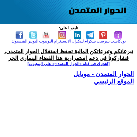
تابعونا على:
بودكاست
بنترست
تيلكرام
لينكدإن
الانستغرام
اليوتيوب
التويتر
الفيسبوك
تبرعاتكم وتبرعاتكن المالية تحفظ استقلال الحوار المتمدن،
فشاركونا في دعم استمرارية هذا الفضاء اليساري الحر
[اشترك في قناة ‫«الحوار المتمدن» على اليوتيوب]
الحوار المتمدن - موبايل
الموقع الرئيسي