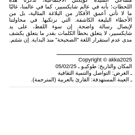
مساعي السيدة كويكلي الاجتماعية، تُذكرنا هذه
اللحظات؛ بأنه في عالم شايكسبير، كما في عالمنا، غالبًا
ما لا تأتي أعمق الأفكار من البلاغة المثالية، بل من
الأخطاء البليغة الكاشفة. التي نرتكبها. في محاولتنا
لإيصال رسالة واضحة. إن سوء اللفظ، على يد
شايكسبير، لا يتعلق بخطأ الكلمات بقدر ما يتعلق بكشف
مدى عدم استقرار اللغة "الصحيحة" منذ البداية. إن شئتم.
ــــــــــــــــــــــــــــــــــــــــــــــــــ
Copyright © akka2025
المكان والتاريخ: طوكيـو ـ 05/02/25
ـ الغرض: التواصل والتنمية الثقافية
ـ العينة المستهدفة: القارئ بالعربية (المترجمة).