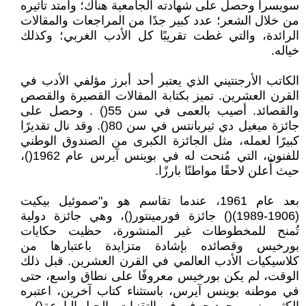
سويسرا وحصل على شهادته الجامعية هناك؛ وامتد تأثيره
من خلال الشعر؛ عدد كبير جدًا من المراجعات والمقالات
الرائدة، والتي غطت تقريبًا كل الأدب الغربي؛ وكذلك
خياله.
الكاتب الأرجنتيني الذي يعتبر أحد أبرز مؤلفي الأدب في
القرن العشرين. تميز بكتابة المقالات القصيرة والقصص
والقصائد. أصيب بالعمى في سن 55() . وحصل على
جائزة ميغيل دي ثيربانتس في سن 80(). وقد نال تقديرًا
كبيرًا لعمله، مثل الجائزة الكبرى من الصندوق الوطني
للفنون، التي مُنحت له في بوينس آيرس عام 1962()،
حيث أُعلن لاحقًا مواطنًا بارزًا.
بعد عام 1961، عندما تقاسم هو و"صموئيل بيكيت
(1906-1989)() جائزة فورمينتور()، وهي جائزة دولية
تُمنح للمخطوطات غير المنشورة، حظيت حكايات
بورخيس وقصائده بإشادة متزايدة باعتبارها من
كلاسيكيات الأدب العالمي في القرن العشرين. قبل ذلك
الوقت، لم يكن بورخيس معروفًا على نطاق واسع، حتى
في موطنه بوينس آيرس، باستثناء كتاب آخرين، اعتبره