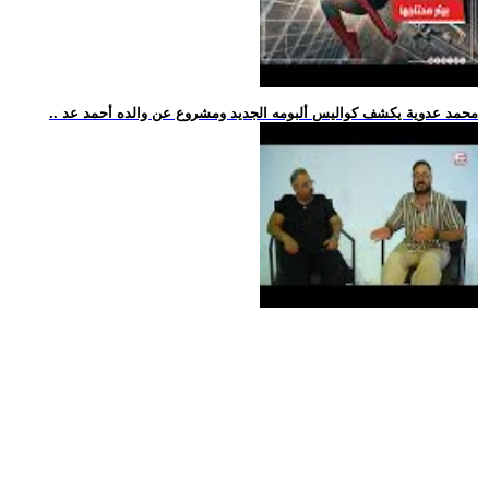
.. محمد عدوية يكشف كواليس ألبومه الجديد ومشروع عن والده أحمد عد