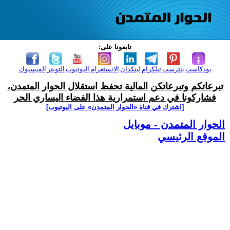
تابعونا على:
بودكاست
بنترست
تيلكرام
لينكدإن
الانستغرام
اليوتيوب
التويتر
الفيسبوك
تبرعاتكم وتبرعاتكن المالية تحفظ استقلال الحوار المتمدن،
فشاركونا في دعم استمرارية هذا الفضاء اليساري الحر
[اشترك في قناة ‫«الحوار المتمدن» على اليوتيوب]
الحوار المتمدن - موبايل
الموقع الرئيسي