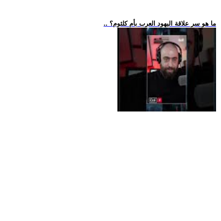
.. ما هو سر علاقة اليهود العرب بأم كلثوم؟