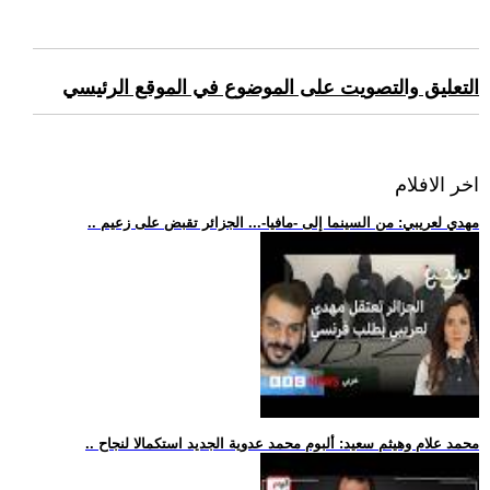
التعليق والتصويت على الموضوع في الموقع الرئيسي
اخر الافلام
.. مهدي لعريبي: من السينما إلى -مافيا-... الجزائر تقبض على زعيم
.. محمد علام وهيثم سعيد: ألبوم محمد عدوية الجديد استكمالا لنجاح