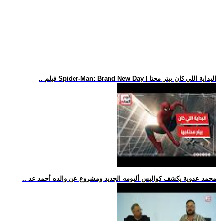
.. فيلم Spider-Man: Brand New Day | البداية اللي كان بيتر محتا
.. محمد عدوية يكشف كواليس ألبومه الجديد ومشروع عن والده أحمد عد