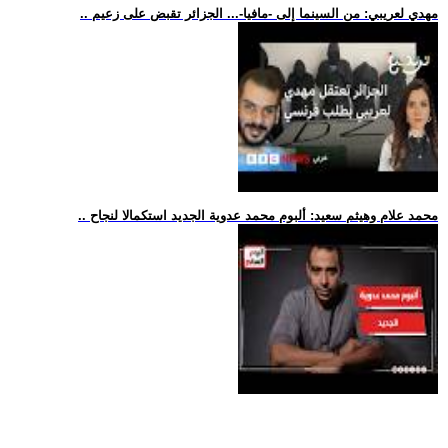
.. مهدي لعريبي: من السينما إلى -مافيا-... الجزائر تقبض على زعيم
.. محمد علام وهيثم سعيد: ألبوم محمد عدوية الجديد استكمالا لنجاح