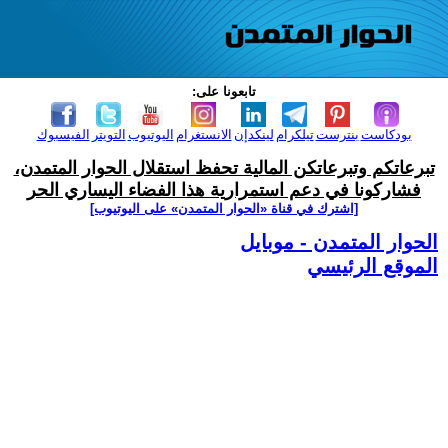
تابعونا على:
بودكاست
بنترست
تيلكرام
لينكدإن
الانستغرام
اليوتيوب
التويتر
الفيسبوك
تبرعاتكم وتبرعاتكن المالية تحفظ استقلال الحوار المتمدن،
فشاركونا في دعم استمرارية هذا الفضاء اليساري الحر
[اشترك في قناة ‫«الحوار المتمدن» على اليوتيوب]
الحوار المتمدن - موبايل
الموقع الرئيسي