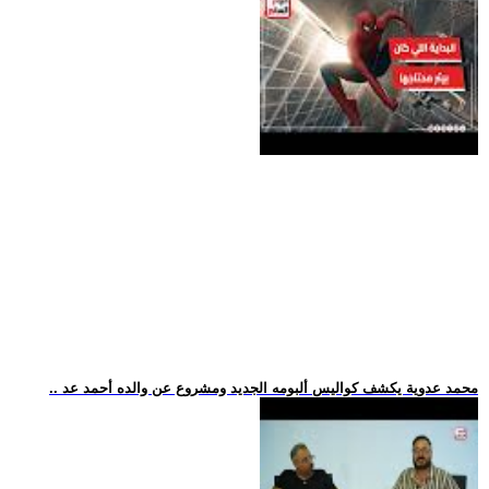
.. محمد عدوية يكشف كواليس ألبومه الجديد ومشروع عن والده أحمد عد