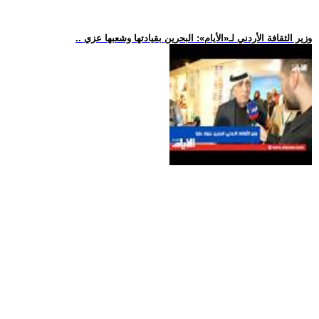
.. وزير الثقافة الأردني لـ«الأيام»: البحرين بقيادتها وشعبها عزي