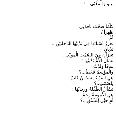
لِبلوغِ الْمعْنَى...؟
كلّمَا فتحْتُ نافذتِي
ظهراً /
أمٌّ
تغرزُ أسْنانَهَا فِي ثدْييْهَا النّاحلتيْنِ...
ثدْيانِ
تتبرّآنِ منَ الصّمْتِ الْموبّدِ...
تسْألُ الْأمُّ ثدْييْهَا :
لماذَا ولدْتُ
والْموْسمُ قحْطٌ...؟
هلِ الْبنوّةُ مسدّسٌ كاتمٌ
لِلصّمْتِ..؟
تسْألُ الطّفْلةُ وريديْهَا :
هلِ الْأمومةُ رحمٌ
أمِ حبْلٌ لِلشّنْقِ...؟