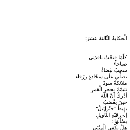
الْحكايةُ الثّالثةَ عشرَ:
كلّمَا فتحْتُ نافذتِي
صباحاً/
سحبٌ بيْضاءُ
تصلِّي علَى سجّادةٍ زرْقاءَ...
ملائكةٌ سودٌ
تتيمّمُ بِحجرِ الْقمرِ
أدْركُ أنَّ اللّهَ
حينَ يغْضبُ
يهْبطُ "جبْرائيلُ"
إلَى قبّةِ التّآْويلِ
يسْألُهَا :
هلْ يكْفِي الْمبْنَى