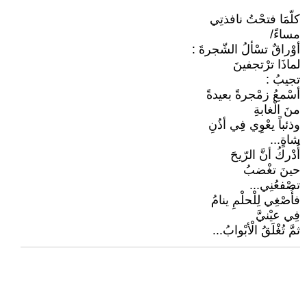
كلّمَا فتحْتُ نافذتِي
مساءً/
أوْراقٌ تسْألُ الشّجرةَ :
لماذَا ترْتجفينَ
تجيبُ :
أسْمعُ زمْجرةً بعيدةً
منَ الْغابةِ
وذئباً يعْوِي فِي أذُنِ
شاةٍ...
أُدْركُ أنَّ الرّيحَ
حينَ تغْضبُ
تصْفعُنِي...
فأُصْغِي لِلْحلْمِ ينامُ
فِي عيْنيَّ
ثمَّ تُغْلَقُ الْأبْوابُ...