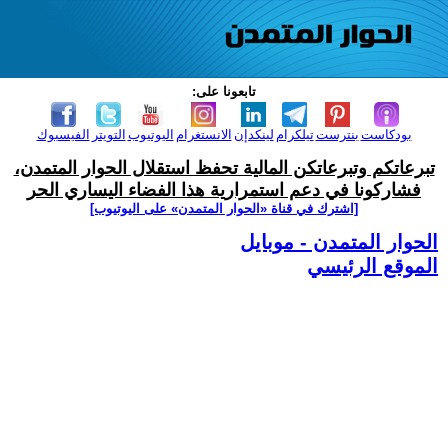
تابعونا على:
بودكاست
بنترست
تيلكرام
لينكدإن
الانستغرام
اليوتيوب
التويتر
الفيسبوك
تبرعاتكم وتبرعاتكن المالية تحفظ استقلال الحوار المتمدن،
فشاركونا في دعم استمرارية هذا الفضاء اليساري الحر
[اشترك في قناة ‫«الحوار المتمدن» على اليوتيوب]
الحوار المتمدن - موبايل
الموقع الرئيسي