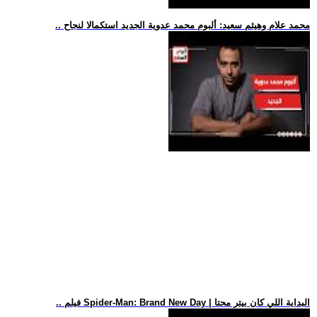
.. محمد علام وهيثم سعيد: ألبوم محمد عدوية الجديد استكمالا لنجاح
.. فيلم Spider-Man: Brand New Day | البداية اللي كان بيتر محتا