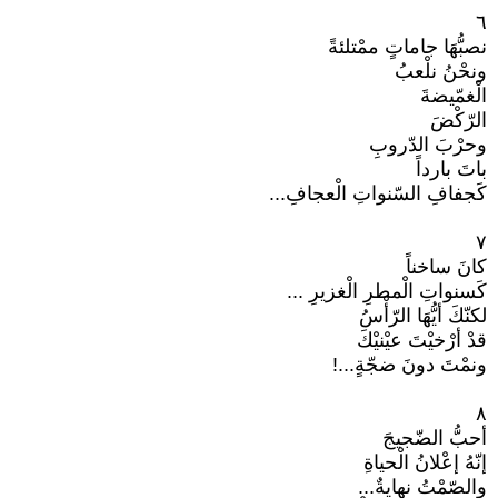
٦
نصبُّهَا جاماتٍ ممْتلئةً
ونحْنُ نلْعبُ
الْغمّيضةَ
الرّكْضَ
وحرْبَ الدّروبِ
باتَ بارداً
كَجفافِ السّنواتِ الْعجافِ...
٧
كانَ ساخناً
كَسنواتِ الْمطرِ الْغزيرِ ...
لكنّكَ أيُّهَا الرّأْسُ
قدْ أرْخيْتَ عيْنيْكَ
ونمْتَ دونَ ضجّةٍ...!
٨
أحبُّ الضّجيجَ
إنّهُ إعْلانُ الْحياةِ
والصّمْتُ نهايةٌ...