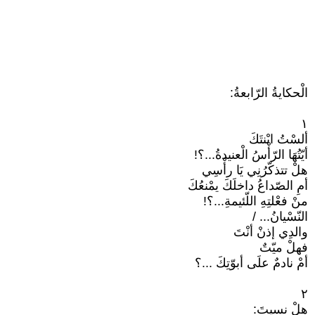
الْحكايةُ الرّابعةُ:
١
ألسْتُ ابْنتَكَ
أيّتُهَا الرّأْسُ الْعنيدةُ...؟!
هلْ تتذكّرُنِي يَا رأْسِي
أمِ الصّداعُ داخلَكَ يمْنعُكَ
منْ فعْلتِهِ اللّئيمةِ...؟!
النّسْيانُ... /
والدِي إذنْ أنْتَ
فهلْ ميّتٌ
أمْ نادمٌ علَى أبوّتِكَ ...؟
٢
هلْ نسيتَ: