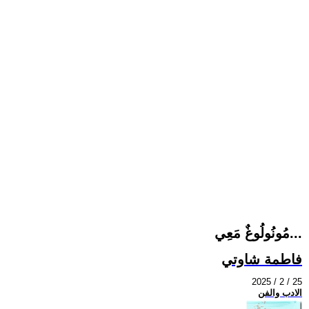
مُونُولُوغٌ مَعِي...
فاطمة شاوتي
2025 / 2 / 25
الادب والفن