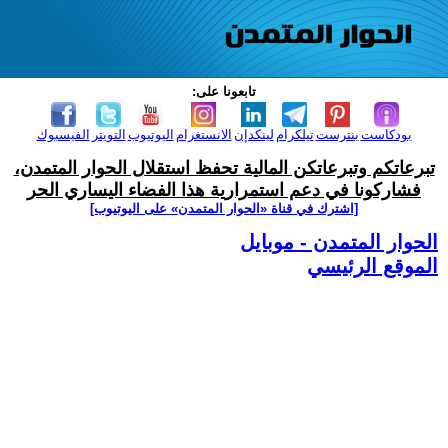
تابعونا على:
بودكاست
بنترست
تيلكرام
لينكدإن
الانستغرام
اليوتيوب
التويتر
الفيسبوك
تبرعاتكم وتبرعاتكن المالية تحفظ استقلال الحوار المتمدن،
فشاركونا في دعم استمرارية هذا الفضاء اليساري الحر
[اشترك في قناة ‫«الحوار المتمدن» على اليوتيوب]
الحوار المتمدن - موبايل
الموقع الرئيسي