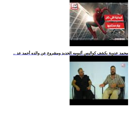
.. محمد عدوية يكشف كواليس ألبومه الجديد ومشروع عن والده أحمد عد