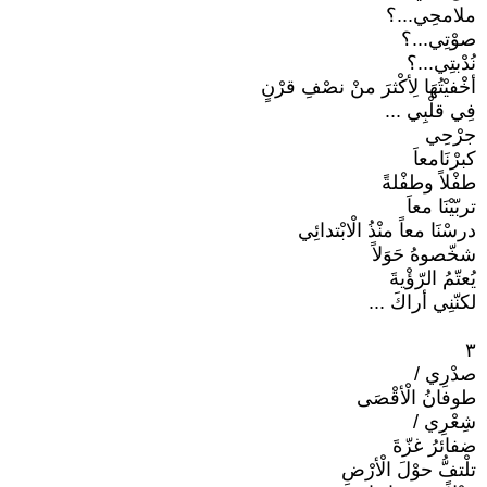
ملامحِي...؟
صوْتِي...؟
نُدْبتِي...؟
أخْفيْتُهَا لِأكْثرَ منْ نصْفِ قرْنٍ
فِي قلْبِي ...
جرْحِي
كبرْنَامعاَ
طفْلاً وطفْلةً
تربّيْنَا معاَ
درسْنَا معاً منْذُ الْابْتدائِي
شخّصوهُ حَوَلاً
يُعتّمُ الرّؤْيةَ
لكنّنِي أراكَ ...
٣
صدْرِي /
طوفانُ الْأقْصَى
شِعْرِي /
ضفائرُ غزّةَ
تلْتفُّ حوْلَ الْأرْضِ