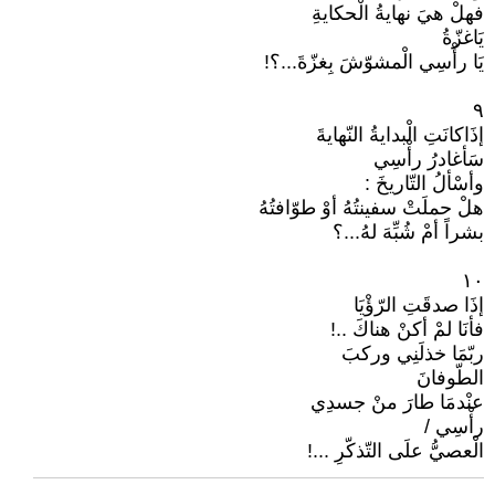
فهلْ هيَ نهايةُ الْحكايةِ
يَاغزّةُ
يَا رأْسِي الْمشوّشَ بِغزّةَ...؟!
٩
إذَاكانَتِ الْبدايةُ النّهايةَ
سَأغادرُ رأْسِي
وأسْألُ التّاريخَ :
هلْ حملَتْ سفينتُهُ أوْ طوّافتُهُ
بشراً أمْ شُبِّهَ لهُ...؟
١٠
إذَا صدقَتِ الرّؤْيَا
فأنَا لمْ أكنْ هناكَ ..!
ربّمَا خذلَنِي وركبَ
الطّوفانَ
عنْدمَا طارَ منْ جسدِي
رأْسِي /
الْعصيُّ علَى التّذكّرِ ...!