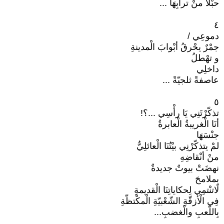
حبْلاً منْ ترابِهَا ...
٤
دموعِي /
جمْرٌ يحْرقُ أبْوابَ الْمدينةِ
و تهْطلُ
داخلِي
عاصفةً ثلجيّةً ...
٥
تذكّرْتَنِي يَا رأْسِي ...؟!
أنَا الْغريبةُ الْعابرةُ
جنْسَهَا
لمْ يتذكّرْنِي بيْتُنَا الْعائلِيُّ
منْ أنْقاضِهِ
نهضَتْ بيوتٌ جديدةٌ
بِملامحَ
لَاتنْتمِي لِحكاياتِنَا الْقديمةِ
فِي الْأزقّةِ الشّعْبيّةِ الْمكْتظّةِ
بِاللّعبِ والْغضبِ...