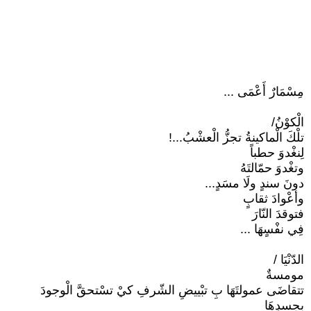
مِسْمَارٌ أَعْمَى ...
الْكوْنُ/
تلْكَ الْماكينةُ تجزُّ الْعشْبُ...!
لِنغْدوَ حطباً
وتغْدوَ حمّالتَهُ
دونَ سندٍ ولَا مسَدٍ...
وأعْوادَ ثقابٍ
فتوقدَ النّارَ
فِي نفْسٍهَا ...
الدّنْيَا /
مومسةٌ
تتقاضَى عمولتَهَا بِ تبْييضِ الشّرفِ كيْ تسْتحقَّ الْوجودَ
بِجسدِهَا