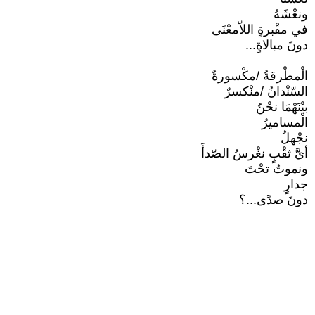
ونعْشَهُ
في مقْبرةٍ اللاّمعْنَى
دونَ مبالاةٍ...
الْمطْرقةُ /مكْسورةٌ
السّنْدانُ /منْكسرٌ
بيْنَهْمَا نحْنُ
الْمساميرُ
نجْهلُ
أيَّ ثقْبٍ نغْرسُ الصّدأَ
ونموتُ تحْتَ
جدارٍ
دونَ صدًى...؟