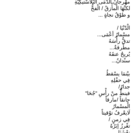
مهْرجانُ الدُّمَى الْبْلاسْتيكِيّةِ
لكنَّهَا الْمأْزقُ / الْفخُّ
و طوْقُ نجاةٍ ...
الْدّنْيَا /
مسْمارٌ أعْمَى...
تدقُّ رأْسَهُ
مطْرقةٌ...
يُريحُ عنقَهُ
سنْدانٌ...
بيْنمَا يسْقطُ
فِي حفْلِهِ
جدارٌ/
فينطُّ منْ رأْسِ "جُحَا"
حانقاً /مارقاً
الْمسْمارُ
لَايعْرفُ توْقيتاً
فِي زمنٍ /
تغْرزُ إبَرُهُ
نعْشَنَا