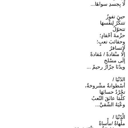
لَا بِجسدِ سواهَا...
حينَ تفوزُ
تتنكّرُ لِنفْسهَا
تتحوّلُ
حزْمةَ أحْقادٍ؛
وحقائبَ تعبٍ؛
لَاتسافرُ
إلَّا منْقادةً / مُقادةً
إلَى مسْلخِ
ويدُنَا جزّارٌ رحيمٌ ...
الدّنْيَا /
أسْطوانةٌ مشْروخةٌ،
تجْرْدُ حسابَهَا
كلّمَا عانَقَ التّعبُ
وعْيَهُ الشّقيَّ...
الْدّنْيَا /
ملْهاةٌ /مأْساةٌ