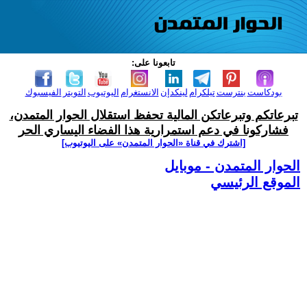
تابعونا على:
بودكاست
بنترست
تيلكرام
لينكدإن
الانستغرام
اليوتيوب
التويتر
الفيسبوك
تبرعاتكم وتبرعاتكن المالية تحفظ استقلال الحوار المتمدن،
فشاركونا في دعم استمرارية هذا الفضاء اليساري الحر
[اشترك في قناة ‫«الحوار المتمدن» على اليوتيوب]
الحوار المتمدن - موبايل
الموقع الرئيسي