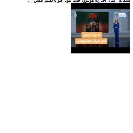
.. شبكات | لماذا اختارت هوليوود حديثا نبويا عنوانا لفيلم أكشن؟