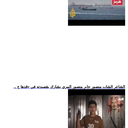
.. الشاعر الشاب منصور جابر منصور المري يشارك بقصيدته في «قدها ج