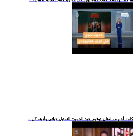
.. كلمة أخيرة -الفنان توفيق عبد الحميد: التمثيل حياتي وأديته كل