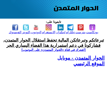
تابعونا على:
بودكاست
بنترست
تيلكرام
لينكدإن
الانستغرام
اليوتيوب
التويتر
الفيسبوك
تبرعاتكم وتبرعاتكن المالية تحفظ استقلال الحوار المتمدن،
فشاركونا في دعم استمرارية هذا الفضاء اليساري الحر
[اشترك في قناة ‫«الحوار المتمدن» على اليوتيوب]
الحوار المتمدن - موبايل
الموقع الرئيسي