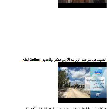
.. لبنان Online | الجنوب في مواجهة الرواية: الأرض تحكي والحدود
.. شبكات | لماذا اختارت هوليوود حديثا نبويا عنوانا لفيلم أكشن؟