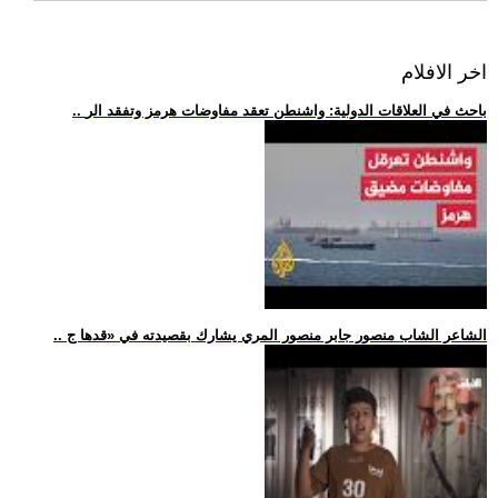
اخر الافلام
.. باحث في العلاقات الدولية: واشنطن تعقد مفاوضات هرمز وتفقد الر
.. الشاعر الشاب منصور جابر منصور المري يشارك بقصيدته في «قدها ج