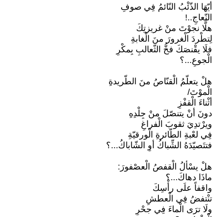
أيّهَا الذّئْبُ النّائمُ فِي صوفِ
النّعاجِ..!
هلَّا نجوْتَ منْ غريزتِكَ
لِتطْردَ الْغرورَ منَ الْغابةِ
فلَا يقْنصَكَ فخُّ الثّعالبِ بِمكْرِ
الْجوعِ...؟
هلْ يتعلّمُ الْقنّاصُ منَ الطّريدةِ
الْموْتَ/
أثْناءَ الْقفْزِ
دونَ أنْ يتنصّلَ منْ جِلْدِهِ
ويرْتدِيَ ثقوبَ الْفراغِ
فِي لعْبةِ الطّائرةِ الْورقيّةِ
فتتَصيّدَهُ الشِّباكُ أوِ الشّاباكُ...؟
هلْ يسْألُ الْقفصُ الْعصْفورَ:
ماذَا دهاكَ...؟
واقفاً علَى رأْسِكَ
تنْتفضُ فِي الْعطشِ
ولَا ترَى الْماءَ فِي جحْرِ