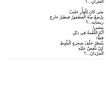
الْفئْرانِ...؟
متَى كانَ لِلْفأْرِ حليبٌ
يرْضعُ منْهُ الْعصْفورُ فيطيرُ خارجَ
ريشاتِهِ...؟
ينسَى/
أنَّهُ اللّقْمةُ فِي ذيْلِ
قطٍّ/
ينْتظرُ خلْفَ شجرةٍ الْبلّوطِ
كيْ تنْقضَّ عليْهِ
الْجرْذانُ...؟