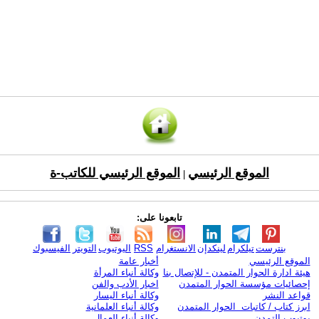
الموقع الرئيسي
الموقع الرئيسي للكاتب-ة
|
تابعونا على:
بنترست
تيلكرام
لينكدإن
الانستغرام
RSS
اليوتيوب
التويتر
الفيسبوك
الموقع الرئيسي
أخبار عامة
هيئة ادارة الحوار المتمدن - للإتصال بنا
وكالة أنباء المرأة
إحصائيات مؤسسة الحوار المتمدن
اخبار الأدب والفن
قواعد النشر
وكالة أنباء اليسار
ابرز كتاب / كاتبات الحوار المتمدن
وكالة أنباء العلمانية
يوتيوب التمدن
وكالة أنباء العمال