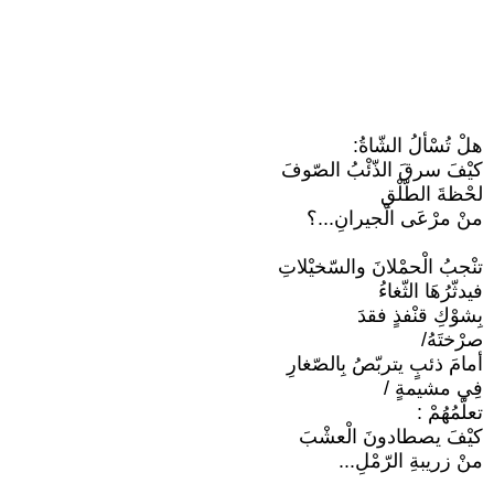
هلْ تُسْألُ الشّاةُ:
كيْفَ سرقَ الذّئْبُ الصّوفَ
لحْظةَ الطّلْقِ
منْ مرْعَى الْجيرانِ...؟
تنْجبُ الْحمْلانَ والسّخيْلاتِ
فيدثّرُهَا الثّغاءُ
بِشوْكِ قنْفذٍ فقدَ
صرْختَهُ/
أمامَ ذئبٍ يتربّصُ بِالصّغارِ
فِي مشيمةٍ /
تعلّمُهُمْ :
كيْفَ يصطادونَ الْعشْبَ
منْ زريبةِ الرّمْلِ...