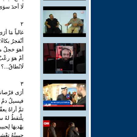
لَا أحدَ سوَى 
٢
غالباً مَا أر
أنْفجرُ بكاءً؛
أهوَ خجلٌ منَ 
أمْ هوَ رعْب
لَاتُطاقُ...؟
٣
أرَى قرْصاناً
فيسيلُ دمُ اْ
ثمَّ أراهُ يعقّ
يلْتقطُ لهُ سي
يهْديهَا لِحبيبت
حبيبتُهُ تعْش