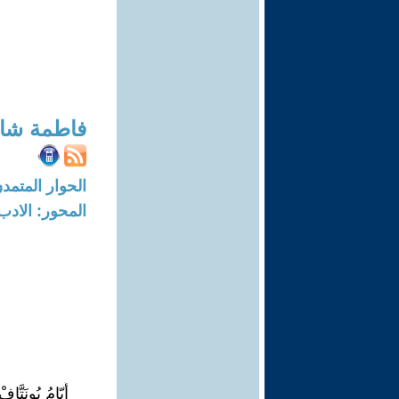
فاطمة شا
الحوار المتمدن-العدد: 8249 - 25
المحور: الادب
أَيّامُ بُونَتَّافْ