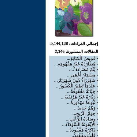
إجمالي القراءات: 5,144,138
المقالات المنشورة: 2,146
-
قَمِيصُ الْكتَابَةِ...
-
مُطَارَدَةٌ غَيْرُ مَفْهُومَةِِ...
-
يُتْمٌ مُضَاعَفٌ...
-
مِسْمَارٌ أَعْمَى...
-
شَهْرَزَادُ دُونَ شَهْرَيَارَ...
-
عِنْدَمَأ تَطِيرُ الْكُسُورُ...
-
خِيَّانَةٌ مَعْقُوفَةٌ...
-
زِيَّارَةٌ غَيْرُ مُرْتَقَبَةٌ...
-
نُبُوءَةٌ مَهْدُورَةٌ...
-
وَهْمٌ جَدِيدٌ...
-
حِوَارُ الرِّيحِ...
-
وِسَادَةُ الرُّعْبِ...
-
الْأَيْقُونَةُ السَّوْدَاءُ...
-
ذَاكِرَةٌ مَفْقُودَةٌ...
-
قَلْبٌ مَفْقُودٌ...