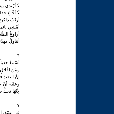
لَا أرْتدِي ب
لَا أخْلعُ حذائ
أرتّبُ ذاكرتِ
أمْشِي نائمة
أراوغُ الظّلا
أتناولُ مهدّ
٦
أسْمعُ حديثاً
وبيْنَ لقْلاق
إنَّ الصّيْدَ 
وعليْهِ أنْ ي
لِأنّهَا تحكّ
٧
فِي عمْقِ ال