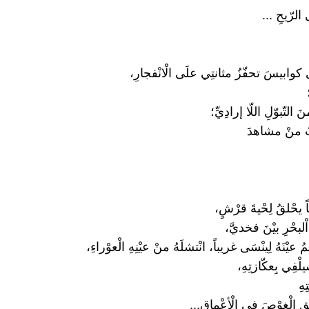
الرّيحِ ...
َى كوابيسَ تحفّزُ مثانتِي علَى الْانْفجارِ،
التّبوّلِ اللّا إرادِيِّ؛
ٌ منْ مشاهدَ
 يحْلقُ لِحْيةَ قرْشٍ،
لبحْرِ بيْنَ فخديَّ،
مُ عيْنَهُ لِينْسَى غريباً، انْتشلَهُ منْ عيْنِهِ الْعوْراءِ،
لْفِي بِعكّازتِهِ،
ِهِ
ق الْغوْصَ فِي الْأعْماقِ...