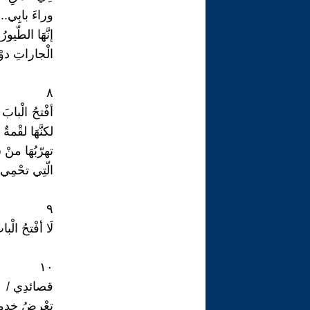
وراءَ بابِي...
إنَّهَا الطّيو
الْجاراتِ دوْم
٨
أفْتحُ الْباب
لكنَّهَا لقْمةٌ
تھرّبُهَا منْ
الّتِي تحْمِي 
٩
لَا أفْتحُ الْ
١٠
قصائدِي /
تعْرضُ خدماتِه