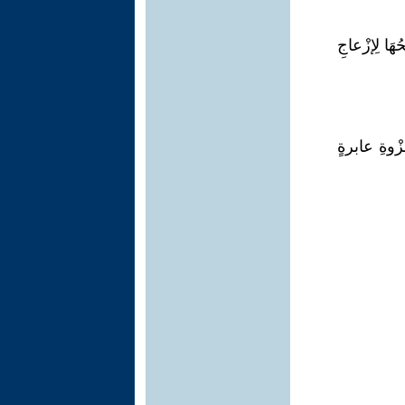
هَا لِإزْعاجِ
زْوةِ عابرةٍ