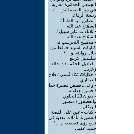
الجمعي الحداثي/ مقاربة
في دور القصة الش ... /
ربيحة الرفاعي
-
تصاوير لية الظمأ /
السمّاح عبد الله
-
ثلاثاءات عابر سبيل /
السمّاح عبد الله
-
ملامــح التجريــب في
كتابـات السيـد حـافظ من
خلال روايته يو ... /
سلسبيل كريبع
-
قناديل الحكمة / د. خالد
زغريت
-
حكاياتْ تَكاد تُنسى / فلاح
العيفاري
-
وعي ـ قصص قصيرة جدا
/ حسين جداونه
-
ديوان 23 الحاوي
والعصفور / منصور
الريكان
-
كتاب «عين على القصة
القصيرة: تأملات نقدية في
تسع رؤى قصصية م ... /
حميد عقبي