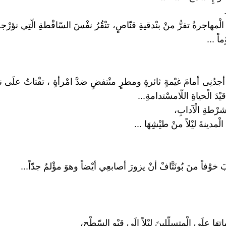
رُ الْمهاجرةُ تفرُّ منْ بنْدقيةِ قنّاصٍ، تنْقُرُ نفْسَ السّاقْطةِ الّتِي نؤرْجحُ
اً ...
َ أجدُنِى أمامَ غيْمةٍ ثائرةٍ ومطرٍ منْتفضٍ ضدَّ امْرأةٍ ، تقْتاتُ علَى ن
 قيْدَ الْحياةِ اللّامسْتدامةِ...
 شرْطةِ الْآدابِ،
الْمدينةَ ليْلاً منْ طيْشِهَا ...
بابَ خوْفاً منَ بُونَتَّافْ أنْ يزورَ أصابعِي أيْضاً وهوَ مؤْلمٌ جدّاً...
َا علَى الْمتسلّلينَ ليْلاً إلَى قبْوِ السّطْحِ،