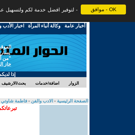
موافق - OK
لتوفير افضل خدمة لكم ولتسهيل عملي
أخبار عامة
-
وكالة أنباء المرأة
-
اخبار الأدب و
الموقع
يسارية
"من أج
حاز ال
إذا لديك
الزوار
اضافة/خدمات
بحث/الارشيف
الصفحة الرئيسية
-
الادب والفن
-
فاطمة شاوتي
تبرعاتكم