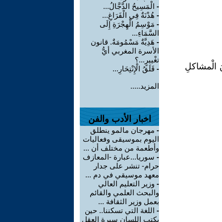
-
الْمَسِيحُ الدَّجَّالُ...
-
هُدْنَةٌ فِي الْفَرَاغِ...
-
مَوْسِمُ الْهِجْرَةِ إِلَى
السَّمَاءِ...
-
هَدِيَّةٌ مَسْمُومَةٌ. قانون
الأسرة المغربي أيُّ
تغْييرٍ...؟
نَ الْمشاكلِ
-
قَلَقُ الْإِنْتِحَارِ...
المزيد.....
اخبار الأدب والفن
-
مهرجان مالمو ينطلق
اليوم بموسيقى وفعاليات
وأطعمة من مختلف أن ...
-
سوريا...عبارة -المعازف
حرام- تنشر على جدار
معهد موسيقي في دم ...
-
وزير التعليم العالي
والبحث العلمي والقائم
بعمل وزير الثقافة ...
-
اللغة التي تسكننا.. حين
يكتب اللسان سيرة العقل