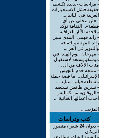
-
مراجعات جديدة تكشف
حقيقة فشل الاستخبارات
الغربية في ألبانيا ...
-
«لن نتخلى عن أي
قطعة».. الثقافة تؤكد
ملاحقة الآثار العراقية ...
-
رائد فهمي: المدى منبر
رائد للمهنية والثقافة
والتنوير في العر ...
-
مهرجان -يوم الهند- في
موسكو يستعد لاستقبال
مئات الآلاف من ال ...
-
منتجه خدم بالجيش
الإسرائيلي.. ما قصة حملة
مقاطعة فيلم -سبايد ...
-
نسرين طافش تستعيد
«الروقان» من كواليس
أحدث أعمالها الغنائية ...
المزيد.....
كتب ودراسات
-
ديوان 24 شعر / منصور
الريكان
-
القصة الشاعرة والوعي