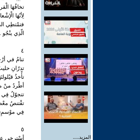
تخافُهَا الْق
لِأنّهَا الْإش
فتمْتطِي الدّ
الّذِي ينْجُو .
٤
تنامُ في أرْج
تدرّانِ حليبَ
تأْخذُ قيْلولت
أطْردُ منْ م
تتجوّلُ فِي م
تقْتنصُ معْطف
فِي موْسمِ(BAK FRIDAY) ..
٥
المزيد.....
أسْترخِي ع