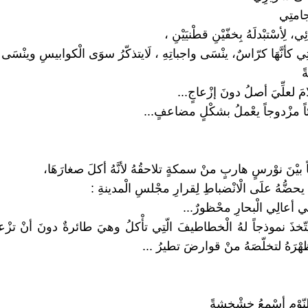
يجامتِي
ِي، لِأسْتبْدلَهُ بِخفّيْنِ قطْنيَيْنِ ،
ي كأنَّهَا كرّاسٌ، ينْسَى واجباتِهِ ، لَايتذكّرُ سوَى الْكوابيسِ وينْسَى ا
ً
مَ لعلِّيَ أصلُ دونَ إزْعاجٍ...
ئاً مزْدوجاً يعْملُ بشكْلٍ مضاعفٍ...
 بيْنَ نوْرسٍ هاربٍ منْ سمكةٍ تلاحقُهُ لأنَّهُ أكلَ صغارَهَا،
ٍ يحضُّهُ علَى الْانْضباطِ لِقرارِ مجْلسِ الْمدينةِ :
فِي أعالِي الْبحارِ محْظورٌ...
تّخذَ نموذجاً لهُ الْخطاطيفَ الّتِي تأْكلُ وهيَ طائرةٌ دونَ أنْ تزْعجَ
ُ ظهْرَهُ لتخلّصَهُ منْ قوارضَ تطيرُ ...
نّوْمِ أسْمعُ خشْخشةً