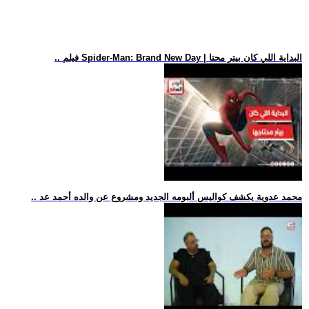
.. فيلم Spider-Man: Brand New Day | البداية اللي كان بيتر محتا
.. محمد عدوية يكشف كواليس ألبومه الجديد ومشروع عن والده أحمد عد