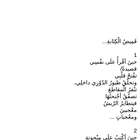
قَمِيصُ الْكِتَابةِ...
1
حينَ أقْرأُ علَى نفْسِي
قصيدةً/
تفْتحُ قلْبِي
وتحلّقُ طيورُ الدّوْرِي داخلِي،
تنْقرُ الْمقاطعَ
تصفّقُ أجْنحتُهَا
فيتطايرُ الرّيشُ
معْجبينَ
ومعْجباتٍ ...
2
حينَ أكْتبُ علَى منْحوتةٍ