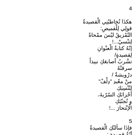
4
هكذَا تُخاطبُنِي الْقصيدةُ
قولِي لِلْقميصِ:
التّمْزيقُ ليْسَ ممْحاةً
لِتنْسيْ...!
إنّهُ كتابةُ الْعنْوانِ
لِقصيدةٍ/
تشْربُ أصابعَكِ نبیذاً
سرقتْهُ
درْويشةٌ /
منْ معْبدِ "دِلْفْ"
لِتُنْسِيَكِ
أحْزانَكِ السّرّيةَ،
و تُجنّبَكِ
الْإنْتحارَ ...!
5
فإذَا سألتْكِ الْقصيدةُ
أيّةُ قصيدةٍ :