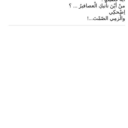
منْ أیْنَ تأْتيكِ الْعصافيرُ ... ؟
اِضْحكِي
والْزمِي الصّمْتَ...!