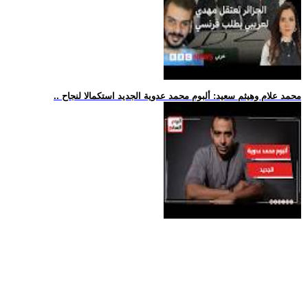
.. محمد علام وهيثم سعيد: ألبوم محمد عدوية الجديد استكمالا لنجاح