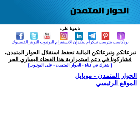
تابعونا على:
بودكاست
بنترست
تيلكرام
لينكدإن
الانستغرام
اليوتيوب
التويتر
الفيسبوك
تبرعاتكم وتبرعاتكن المالية تحفظ استقلال الحوار المتمدن،
فشاركونا في دعم استمرارية هذا الفضاء اليساري الحر
[اشترك في قناة ‫«الحوار المتمدن» على اليوتيوب]
الحوار المتمدن - موبايل
الموقع الرئيسي