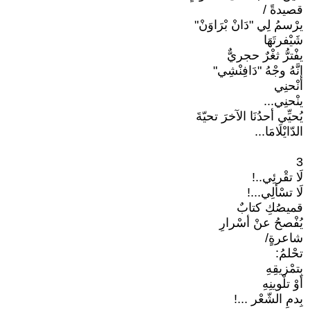
قصيدةً /
يرْسمُ لِي "دَانْ بْرَاوَنْ"
شَيْفرتَهَا
يفْترُّ ثغْرٌ حجريٌّ
إنَّهُ وجْهُ "دَافِنْشِي"
أنْحنِي
ينْحنِي...
يُحيِّي أحدُنَا الآخرَ تحيّةَ
الدّايْلَامَا...
3
لَا تقْرئِي..!
لَا تسْألِي...!
قميصُكِ كتابٌ
يُفْصحُ عنْ أسْرارِ
شاعرةٍ/
تحْلمُ:
بِتمْزيقِهِ
أوْ تلْوينِهِ
بِدمِ الشّعْر ...!