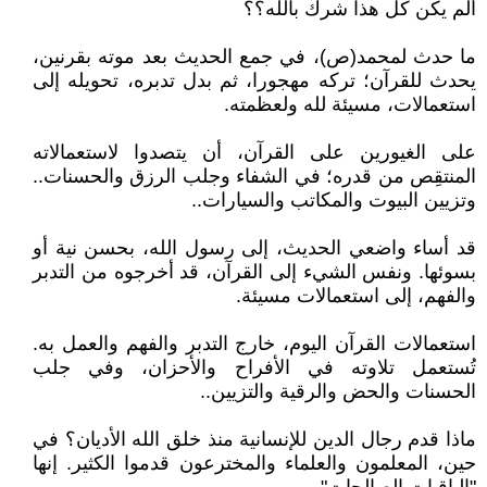
ألم يكن كل هذا شرك بالله؟؟
ما حدث لمحمد(ص)، في جمع الحديث بعد موته بقرنين،
يحدث للقرآن؛ تركه مهجورا، ثم بدل تدبره، تحويله إلى
استعمالات، مسيئة لله ولعظمته.
على الغيورين على القرآن، أن يتصدوا لاستعمالاته
المنتقِص من قدره؛ في الشفاء وجلب الرزق والحسنات..
وتزيين البيوت والمكاتب والسيارات..
قد أساء واضعي الحديث، إلى رسول الله، بحسن نية أو
بسوئها. ونفس الشيء إلى القرآن، قد أخرجوه من التدبر
والفهم، إلى استعمالات مسيئة.
استعمالات القرآن اليوم، خارج التدبر والفهم والعمل به.
تُستعمل تلاوته في الأفراح والأحزان، وفي جلب
الحسنات والحض والرقية والتزيين..
ماذا قدم رجال الدين للإنسانية منذ خلق الله الأديان؟ في
حين، المعلمون والعلماء والمخترعون قدموا الكثير. إنها