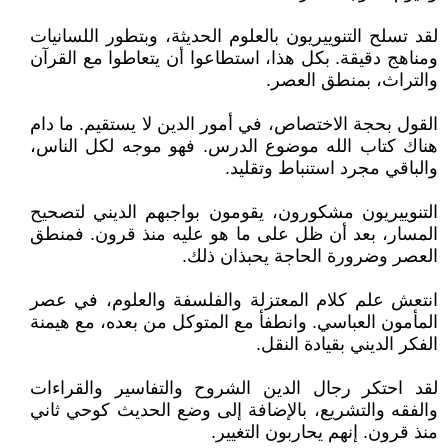
لقد تسلح التنوييريون بالعلوم الحديثة، وبتطور اللسانيات
ومناهج دقيقة. بكل هذا، استطاعوا أن يتعاطوا مع القرآن
والتراث، بمنطق العصر.
القول بحجة الاختصاص، في أمور الدين لا يستقيم. ما دام
هناك كتاب الله موضوع الدرس. فهو موجه لكل الناس،
والباقي مجرد استنباط وتقليد.
التنوييريون مشكورون، يقومون بواجبهم الديني لتصحيح
المسار، بعد أن ظل على ما هو عليه منذ قرون. فمنطق
العصر وضرورة الحاجة يحبذان ذلك.
انتعش علم كلام المعتزلة والفلسفة والعلوم، في عصر
المأمون العباسي. وانطفأ مع المتوكل من بعده، مع هيمنة
الفكر الديني بقيادة النقل.
لقد احتكر رجال الدين الشروح والتفاسير والقراءات
والفقه والتشريع، بالإضافة إلى وضع الحديث كوحي ثاني
منذ قرون. إنهم يحاربون التغيير.