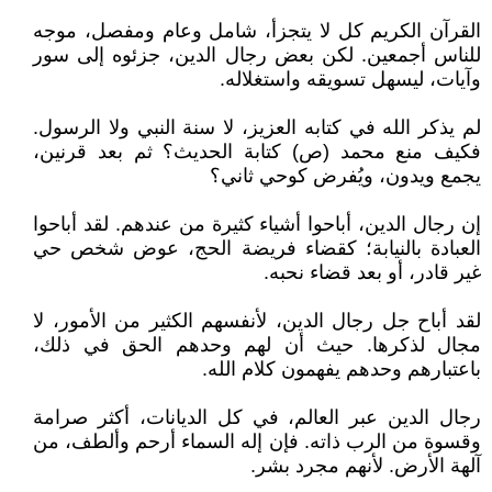
القرآن الكريم كل لا يتجزأ، شامل وعام ومفصل، موجه
للناس أجمعين. لكن بعض رجال الدين، جزئوه إلى سور
وآيات، ليسهل تسويقه واستغلاله.
لم يذكر الله في كتابه العزيز، لا سنة النبي ولا الرسول.
فكيف منع محمد (ص) كتابة الحديث؟ ثم بعد قرنين،
يجمع ويدون، ويُفرض كوحي ثاني؟
إن رجال الدين، أباحوا أشياء كثيرة من عندهم. لقد أباحوا
العبادة بالنيابة؛ كقضاء فريضة الحج، عوض شخص حي
غير قادر، أو بعد قضاء نحبه.
لقد أباح جل رجال الدين، لأنفسهم الكثير من الأمور، لا
مجال لذكرها. حيث أن لهم وحدهم الحق في ذلك،
باعتبارهم وحدهم يفهمون كلام الله.
رجال الدين عبر العالم، في كل الديانات، أكثر صرامة
وقسوة من الرب ذاته. فإن إله السماء أرحم وألطف، من
آلهة الأرض. لأنهم مجرد بشر.