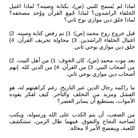
لماذا لم يُسمح للنبي (ص)، بكتابة وصيته؟ لماذا اغتيل
الخلفاء الراشدون؟ لماذا جُمِع القرآن ووُحد مصحفه؟
لماذا خلق دين موازي بوح ثاني؟
قبل خروج روح محمد (ص): 1) تم رفض كتابة وصيته. 2)
اغتيال الخلفاء الراشدين. 3) محاولة تحريف القرآن. 4)
خلق دين موازي بوحي ثاني.
بعد موت محمد (ص)، كان الخوف: 1) من أهل البيت. 2)
من أصحاب النبي. 3) من القرآن. 4) من الدين كله. إنهم
أصحاب دين موازي بوحي ثاني.
ما راكمه رجال الدين عبر التاريخ، رغم كراهيتهم له، هو
الفشل ومزيد من التخلف والتأخر. كيف لفكر يقوده
الأموات، يستطيع أن يساير العصر؟
من الصعب، أن يتم الكذب على الله ورسوله، ويكتب
لصاحبه النجاح والتفوق. فمهما طال الزمن، ستنكشف
اللعبة، وينفضح الأمر لا محالة.