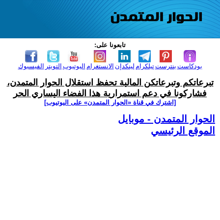
تابعونا على:
بودكاست
بنترست
تيلكرام
لينكدإن
الانستغرام
اليوتيوب
التويتر
الفيسبوك
تبرعاتكم وتبرعاتكن المالية تحفظ استقلال الحوار المتمدن،
فشاركونا في دعم استمرارية هذا الفضاء اليساري الحر
[اشترك في قناة ‫«الحوار المتمدن» على اليوتيوب]
الحوار المتمدن - موبايل
الموقع الرئيسي