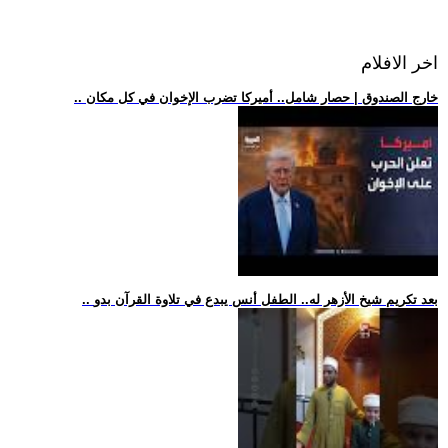
اخر الافلام
.. خارج الصندوق | حصار شامل.. أميركا تضرب الإخوان في كل مكان
.. بعد تكريم شيخ الأزهر له.. الطفل أنس يبدع في تلاوة القرآن بدو