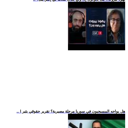
.. هل يواجه المسيحيون في سوريا مرحلة مصيرية؟ تقرير حقوقي يثير ا