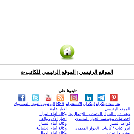
الموقع الرئيسي
الموقع الرئيسي للكاتب-ة
|
تابعونا على:
بنترست
تيلكرام
لينكدإن
الانستغرام
RSS
اليوتيوب
التويتر
الفيسبوك
الموقع الرئيسي
أخبار عامة
هيئة ادارة الحوار المتمدن - للإتصال بنا
وكالة أنباء المرأة
إحصائيات مؤسسة الحوار المتمدن
اخبار الأدب والفن
قواعد النشر
وكالة أنباء اليسار
ابرز كتاب / كاتبات الحوار المتمدن
وكالة أنباء العلمانية
يوتيوب التمدن
وكالة أنباء العمال