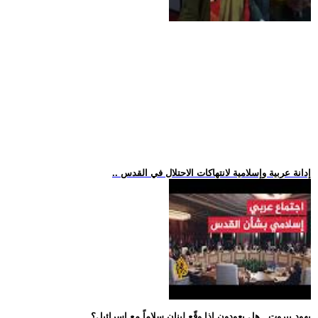
.. إدانة عربية وإسلامية لانتهاكات الاحتلال في القدس
.. يهود بيروت.. هل يعودون إذا وقّع لبنان سلاماً مع إسرائيل؟