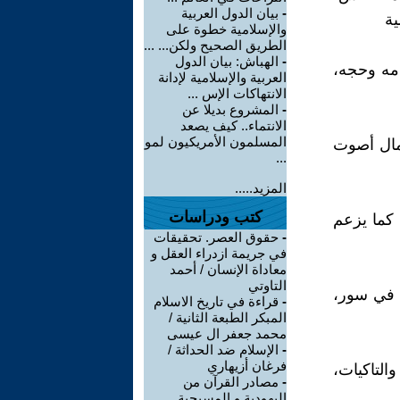
-
بيان الدول العربية
ية
والإسلامية خطوة على
الطريق الصحيح ولكن... ...
-
الهباش: بيان الدول
امه وحجه،
العربية والإسلامية لإدانة
الانتهاكات الإس ...
-
المشروع بديلا عن
الانتماء.. كيف يصعد
المسلمون الأمريكيون لمو
مال أصوت
...
المزيد.....
كتب ودراسات
 كما يزعم
-
حقوق العصر. تحقيقات
في جريمة ازدراء العقل و
معاداة الإنسان / أحمد
التاوتي
ه في سور،
-
قراءة في تاريخ الاسلام
المبكر الطبعة الثانية /
محمد جعفر ال عيسى
-
الإسلام ضد الحداثة /
فرغان أزيهاري
التاكيات،
-
مصادر القرآن من
اليهودية و المسيحية