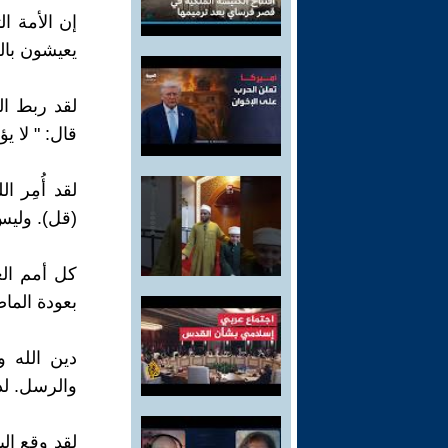
إن الأمة ا
يعيشون بالش
لقد ربط ال
قال: " لا 
لقد أُمِر 
(قل). وليس
كل أمم الع
بعودة الما
دين الله و
والرسل. لذ
لقد وقع الي