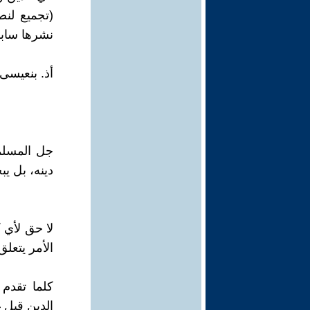
(تجميع لن
نشرها سابقا
أذ. بنعيسى
جل المسلمي
دينه، بل ي
لا حق لأي 
الأمر يتعلق
كلما تقدم 
الدين قبل 