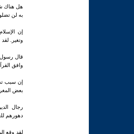
هل هناك شه
به لن تضلوا
إن الإسلام
وتغير. لقد
قال رسول 
وافق القرآ
إن سبب تخل
بعض المغرض
رجال الدي
دهورهم للع
لقد وقع الي