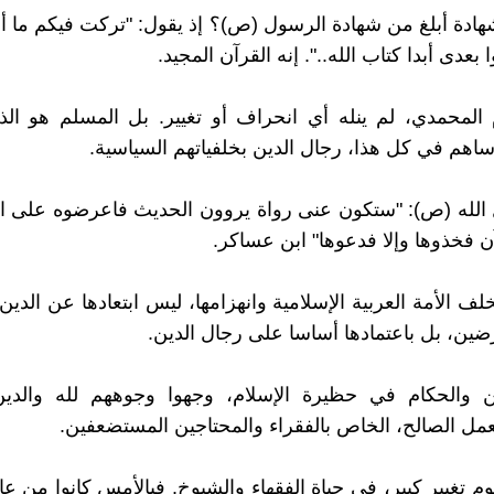
ادة أبلغ من شهادة الرسول (ص)؟ إذ يقول: "تركت فيكم ما 
 بعدى أبدا كتاب الله..". إنه القرآن المجيد.
 المحمدي، لم ينله أي انحراف أو تغيير. بل المسلم هو ال
 ساهم في كل هذا، رجال الدين بخلفياتهم السياسية.
الله (ص): "ستكون عنى رواة يروون الحديث فاعرضوه على ال
ن فخذوها وإلا فدعوها" ابن عساكر.
ف الأمة العربية الإسلامية وانهزامها، ليس ابتعادها عن الدين
ين، بل باعتمادها أساسا على رجال الدين.
ن والحكام في حظيرة الإسلام، وجهوا وجوههم لله والدين،
مل الصالح، الخاص بالفقراء والمحتاجين المستضعفين.
وم تغيير كبير، في حياة الفقهاء والشيوخ. فبالأمس كانوا من عا