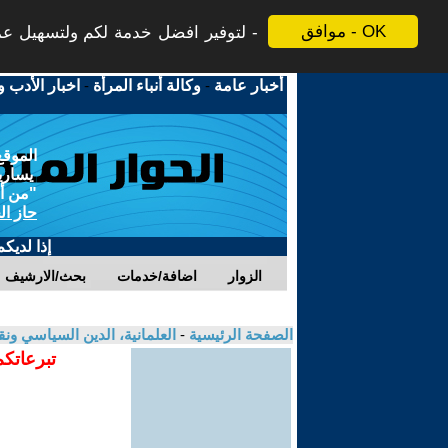
موافق - OK
لتوفير افضل خدمة لكم ولتسهيل عملي
أخبار عامة
-
وكالة أنباء المرأة
-
اخبار الأدب و
الموقع
يسارية
"من أج
حاز ال
إذا لديك
الزوار
اضافة/خدمات
بحث/الارشيف
الصفحة الرئيسية
-
العلمانية، الدين السياسي ونق
تبرعاتكم