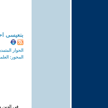
بنعيسى اح
الحوار المتمدن-العدد: 7850 - 4
المحور: العلما
في الدين وال