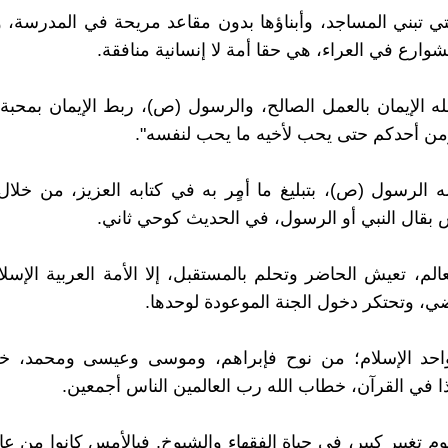
لتي تبني المساجد، وأبناؤها بدون مقاعد مريحة في المدرسة،
وارع في العراء، هي حقا أمة لا إنسانية منافقة.
له الإيمان بالعمل الصالح، والرسول (ص)، ربط الإيمان بمحبة 
يؤمن أحدكم حتى يحب لأخيه ما يحب لنفسه".
الله الرسول (ص)، بتبليغ ما أمٍر به في كتابه العزيز، من خلا
 بقال النبي أو الرسول، في الحديث كوحي ثاني.
الم، تعيش الحاضر وتحلم بالمستقبل، إلا الأمة العربية الإسلا
ضي، وتحتكر دخول الجنة الموعودة لوحدها.
احد الإسلام؛ من نوح فإبراهم، وموسى وعيسى ومحمد، خاتم 
ا في القرآن، خطاب الله رب العالمين الناس أجمعين.
وم تغيير كبير، في حياة الفقهاء والشيوخ. فبالأمس كانوا من عا