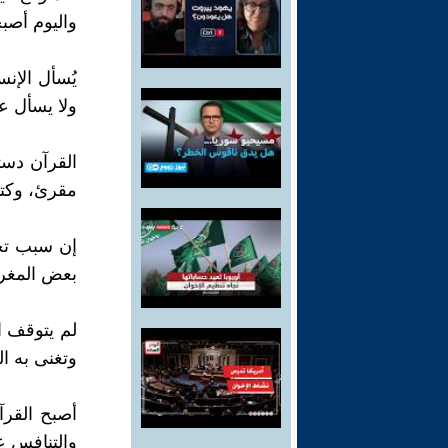
واليوم أصب
يُسأل الإن
ولا يسأل عن
القرآن دست
مقرئ، وكتا
إن سبب تخل
بعض المغرض
لم يتوقف ا
وتغنى به ا
أصبح القرآ
والتنافس ع