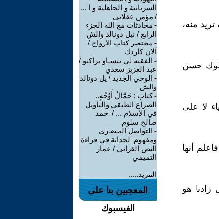
السريانية و الجاهلية و أ ...
/ مؤمن عقلاني
تريد منه،
-
محادثات مع الله الجزء
الرابع / نيل دونالد والش
-
مختصر كتاب الأرواح /
آلان كاردك
-
الفقيه لي نتسناو براكتو /
سلوك حسن
عبد العزيز سعدي
-
الوحي الجديد / يل دونالد
والش
-
كتاب : حَمَّالُ أَوْجُهٍ..
الصراع الطبقي والتأويل
اء لا على
في الإسلام ... / احمد
صالح سلوم
-
التواصل الحضاري
ومفهوم الحداثة في قراءة
اعلم أنها
النص القراني / عمار
التميمي
المزيد.....
ل زادنا هو
المعجبين بنا على
الفيسبوك