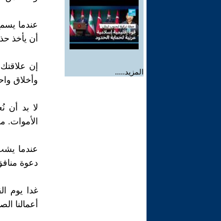
عندما يسمع
أن يأخذ حذ
إن علاقتك
المزيد.....
وأخلاق واح
لا بد أن نُ
الأموات. م
عندما يشب 
دعوة منافق
غدا يوم الق
أعمالنا الص