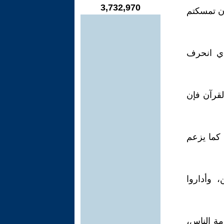
3,732,970
أن تمسكتم
ذي انحرف
قرآن فإن
 كما يزعم
 وأداروا
مة الناس،