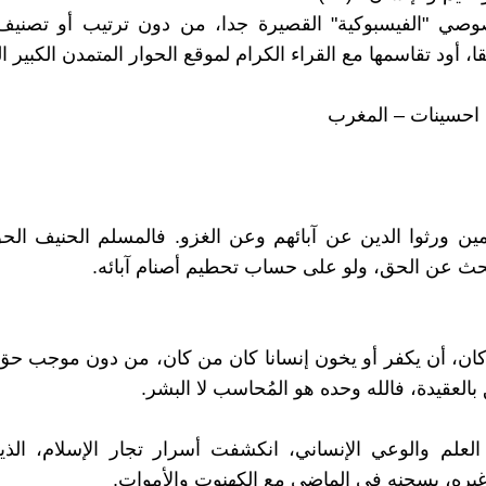
صوصي "الفيسبوكية" القصيرة جدا، من دون ترتيب أو تصنيف،
، أود تقاسمها مع القراء الكرام لموقع الحوار المتمدن الكبير ال
 احسينات – المغرب
ن ورثوا الدين عن آبائهم وعن الغزو. فالمسلم الحنيف الح
بحث عن الحق، ولو على حساب تحطيم أصنام آبائه.
كان، أن يكفر أو يخون إنسانا كان من كان، من دون موجب حق.
 بالعقيدة، فالله وحده هو المُحاسب لا البشر.
العلم والوعي الإنساني، انكشفت أسرار تجار الإسلام، الذ
غيره، بسجنه في الماضي مع الكهنوت والأموات.