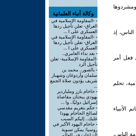
 ومشردوها
وكالة أنباء العلمانية
-
-المقاومة الإسلامية في
العراق- تعلن تأجيل ردها
العسكري على ا ...
الناس، إذ
-
-المقاومة الإسلامية في
العراق- تعلن تأجيل ردها
العسكري على ا ...
-
بعد نداء العامري..
ل فعل أمر
-المقاومة الإسلامية- تعلن
تأجيل الرد
-
بالصور.. محمد بن
سلمان وأردوغان وشهباز
شريف يؤدون صلاة الجمع
مية، تحلم
...
-
حاخام بارز وملياردير
يهودي يبحثان مقاضاة
إسرائيل دوليًا.. وا ...
-
حكم بتغريم مقدسي
الأنبياء
لصالح الحاخام يهودا
غليك.. إليكم السبب
-
حاخام اليهود الأكبر في
روسيا: يمكن تسوية
مة الناس،
النزاعات في العالم ...