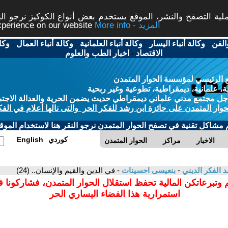
ة التصفح والنشر، الموقع يستخدم بعض أنواع الكوكيز نرجو النق
More info - المزيد
experience on our website
الفن
-
وكالة أنباء اليسار
-
وكالة أنباء العلمانية
-
وكالة أنباء العمال
-
وكا
الاقتصاد
-
اخبار الطب والعلوم
 الرئيسي لمؤسسة الحوار المتمدن
، علمانية، ديمقراطية، تطوعية وغير ربحية
ل مجتمع مدني علماني ديمقراطي حديث يضمن الحرية والعدالة الاجتم
حوار المتمدن على جائزة ابن رشد للفكر الحر والتى نالها أعلام في الفك
م مشاكل تقنية في تصفح الحوار المتمدن نرجو النقر هنا لاستخدام الموقع
كوردي
English
الاخبار
مراكز
الحوار المتمدن
د الفكر الديني
-
بنعيسى احسينات
- في الدين والقيم والإنسان.. (24)
 وتبرعاتكن المالية تحفظ استقلال الحوار المتمدن، فشاركونا 
استمرارية هذا الفضاء اليساري الحر