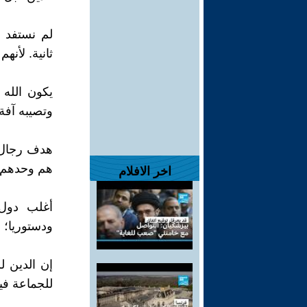
لم نستفد م
ثانية. لأنه
يكون الله
وتصيبه آفة 
هدف رجال ا
هم وحدهم ل
اخر الافلام
أغلب دول 
ودستوريا؛ ب
إن الدين ل
للجماعة في