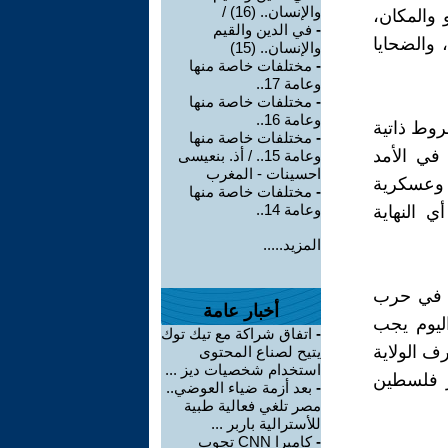
والإنسان.. (16) /
 والمكان،
-
في الدين والقيم
 والضحايا
والإنسان.. (15)
-
مختلفات خاصة منها
وعامة 17..
-
مختلفات خاصة منها
وعامة 16..
روط ذاتية
-
مختلفات خاصة منها
في الأمد
وعامة 15.. / أذ. بنعيسى
احسينات - المغرب
 وعسكرية
-
مختلفات خاصة منها
وعامة 14..
 النهاية
المزيد.....
ا في حرب
أخبار عامة
اليوم يجب
-
اتفاق شراكة مع تيك توك
ف الولاية
يتيح لصناع المحتوى
استخدام شخصيات ديز ...
ير فلسطين
-
بعد أزمة ضياء العوضي..
مصر تلغي فعالية طبية
للأسترالية باربر ...
-
كاميرا CNN تجوب