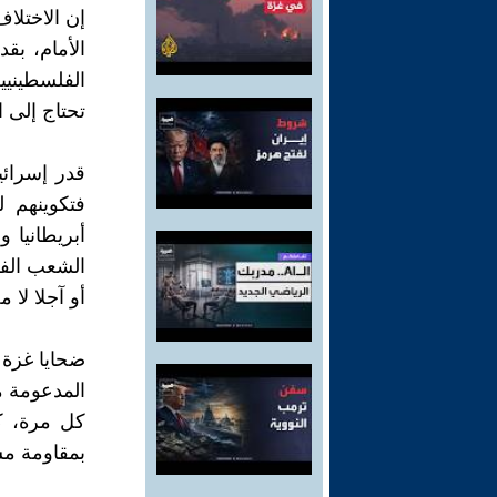
إن الاختلا
الأمام، بقد
الفلسطيني
تحتاج إلى ا
قدر إسرائي
فتكوينهم 
أبريطانيا 
الشعب الف
أو آجلا لا م
ضحايا غزة ب
المدعومة من
كل مرة، كل
بمقاومة مش