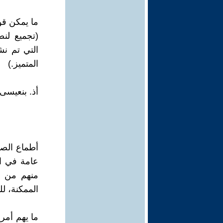
ما يمكن قول
(تجميع لن
التي تم نش
المتميز.)
أذ. بنعيسى
أطماع الصه
عامة في ال
منهم من هم
الممكنة، ل
ما يهم أمر