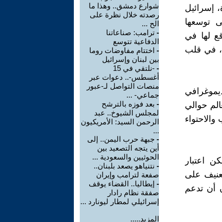
شوارع دمشق.. وهذا ما
، إسرائيل
رصدته خلال نظرة على
ى توسعها
الح ...
-
ترامب: صناعاتنا
قع لها في
الدفاعية تتوسع
ا، في قلب
-
اختتام مفاوضات روما
بين لبنان وإسرائيل
-
-نلتقي في 15
أغسطس-.. دعوات عبر
منصات التواصل لـ-عبور
ديموغرافي
جماعي- ...
-
بعد فوزه بالترشح
بة 6 ملايين، وفي العالم حوالي
لمجلس الشيوخ.. عبد
 والاحتواء
الرحمن السيد: الأمريكيون
...
-
جبهة حرب اليمن.. إلى
أين يتجه التصعيد بين
الحوثيين والسعودية ...
ن اعتبار
-
نتنياهو يصعد بلبنان..
لعنيف على
صفعة لترامب وإيران
-
إيطاليا.. القضاء يوقف
 أن تدعم
صفقة نظام رادار
إسرائيلي لمطار ليونارد ...
المزيد.....