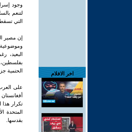
وجود إسرائ
لتنعم بالس
التي تسقط 
إن مصير ال
وموضوعية،
البعيد، ر
بفلسطين، 
الحتمية جزم
اخر الافلام
على العرب 
أفغانستان 
تكرار هذا 
المتحدة ال
بقدسها.