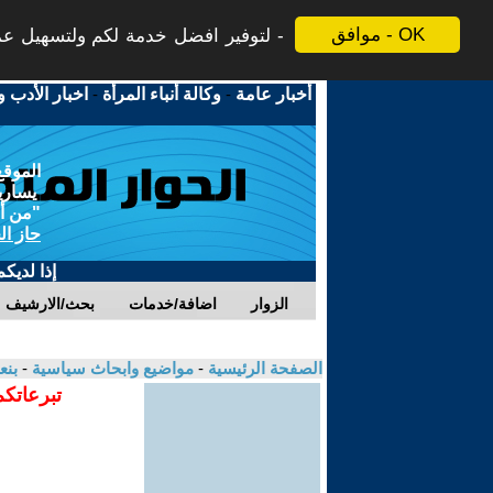
موافق - OK
لتوفير افضل خدمة لكم ولتسهيل عملي
أخبار عامة
-
وكالة أنباء المرأة
-
اخبار الأدب و
الموقع
يسارية
"من أج
حاز ال
إذا لديك
الزوار
اضافة/خدمات
بحث/الارشيف
الصفحة الرئيسية
-
مواضيع وابحاث سياسية
-
بنع
تبرعاتكم