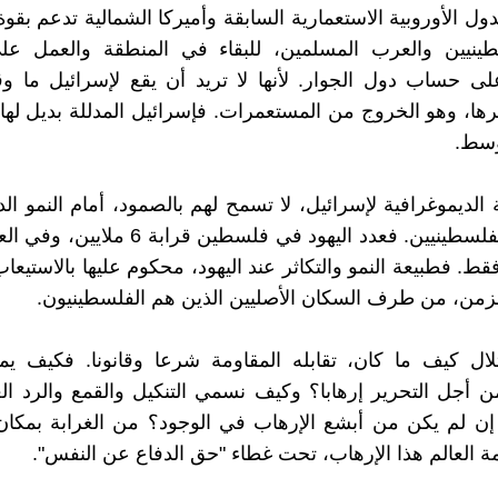
ول الأوروبية الاستعمارية السابقة وأميركا الشمالية تدعم بقوة
ينيين والعرب المسلمين، للبقاء في المنطقة والعمل عل
لى حساب دول الجوار. لأنها لا تريد أن يقع لإسرائيل ما و
يرها، وهو الخروج من المستعمرات. فإسرائيل المدللة بديل له
وسط.
 الديموغرافية لإسرائيل، لا تسمح لهم بالصمود، أمام النمو ال
المتنامي للفلسطينيين. فعدد اليهود في فلسطين قرا
 فقط. فطبيعة النمو والتكاثر عند اليهود، محكوم عليها بالاستيعاب
زمن، من طرف السكان الأصليين الذين هم الفلسطينيون.
ال كيف ما كان، تقابله المقاومة شرعا وقانونا. فكيف يمك
ن أجل التحرير إرهابا؟ وكيف نسمي التنكيل والقمع والرد ا
إن لم يكن من أبشع الإرهاب في الوجود؟ من الغرابة بمكان
 العالم هذا الإرهاب، تحت غطاء "حق الدفاع عن النفس".