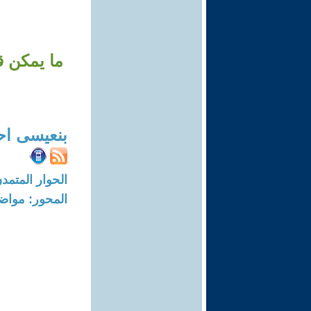
بنعيسى اح
الحوار المتمدن-العدد: 7788 - 23
المحور: مواض