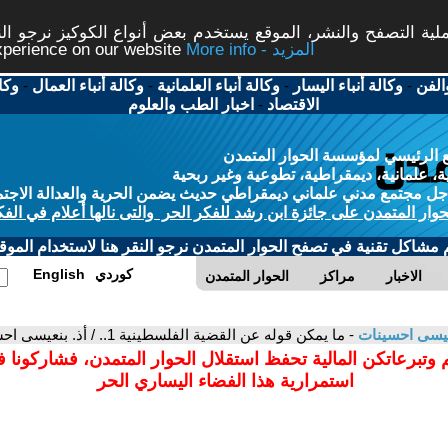
ة التصفح والنشر، الموقع يستخدم بعض أنواع الكوكيز نرجو النق
More info - المزيد
experience on our website
الفن
-
وكالة أنباء اليسار
-
وكالة أنباء العلمانية
-
وكالة أنباء العمال
-
وكا
الاقتصاد
-
اخبار الطب والعلوم
 الرئيسي لمؤسسة الحوار المتمدن
، علمانية، ديمقراطية، تطوعية وغير ربحية
ل مجتمع مدني علماني ديمقراطي حديث يضمن الحرية والعدالة الاجتم
حوار المتمدن على جائزة ابن رشد للفكر الحر والتى نالها أعلام في الفك
م مشاكل تقنية في تصفح الحوار المتمدن نرجو النقر هنا لاستخدام الموقع
كوردي
English
الاخبار
مراكز
الحوار المتمدن
يسى احسينات
- ما يمكن قوله عن القضية الفلسطينية 1.. / أذ. بنعيسى احسينات - المغرب
 وتبرعاتكن المالية تحفظ استقلال الحوار المتمدن، فشاركونا 
استمرارية هذا الفضاء اليساري الحر