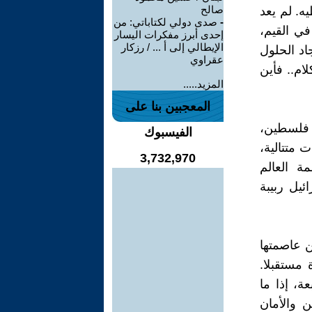
صالح
ه. لم يعد
-
صدى دولي لكتاباتي: من
ي القيم،
إحدى أبرز مفكرات اليسار
الإيطالي إلى أ ... / رزكار
اد الحلول
عقراوي
ام.. فأين
المزيد.....
المعجبين بنا على
لي 75 سنة من احتلال فلسطين،
الفيسبوك
ت متتالية،
3,732,970
ة العالم
يل ربيبة
ن عاصمتها
 مستقبلا.
ة، إذا ما
ن والأمان