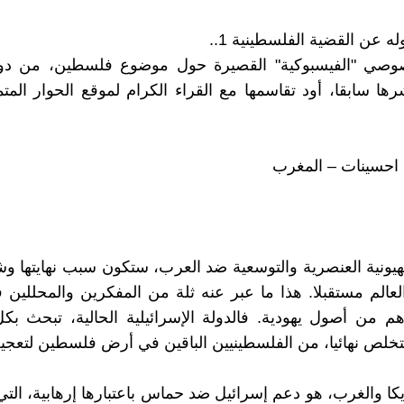
ه عن القضية الفلسطينية 1..
صوصي "الفيسبوكية" القصيرة حول موضوع فلسطين، من دو
رها سابقا، أود تقاسمها مع القراء الكرام لموقع الحوار المتم
 احسينات – المغرب
يونية العنصرية والتوسعية ضد العرب، ستكون سبب نهايتها وشق
عالم مستقبلا. هذا ما عبر عنه ثلة من المفكرين والمحللين ف
 من أصول يهودية. فالدولة الإسرائيلية الحالية، تبحث بك
لتخلص نهائيا، من الفلسطينيين الباقين في أرض فلسطين لتعجيل 
يكا والغرب، هو دعم إسرائيل ضد حماس باعتبارها إرهابية، التي