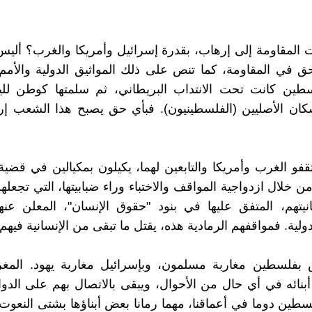
المقاومة إلى إرهاب، بقدرة إسرائيل وأمريكا والغرب؟ ألي
حق في المقاومة، كما تنص على ذلك المواثيق الدولية والأمم
ين كانت تحت الانتداب البريطاني، ثم سلمتها كوطن للي
ن الأصليين (الفلسطينيون). فبأي حق يصبح هذا الشعب إرها
فو الغرب وأمريكا والتابعين لهما، يكيلون بمكيالين في قض
من خلال ازدواجية المواقف والاختباء وراء ضبابيتها، التي تجعل
نيتهم، المتفق عليها في بنود "حقوق الإنسان"، المعلن عن
دولية. فمواقفهم الرمادية هذه، يقتل ما تبقى من الإنسانية فيهم.
بفلسطين مغاربة مسلمون، وبإسرائيل مغاربة يهود. المغرب
نائه في أي حال من الأحوال، ويبقى بالاتصال بهم على الد
لسطين دوما في أعماقنا، مهما رمانا بعض أبناؤها بشتى النعوت.