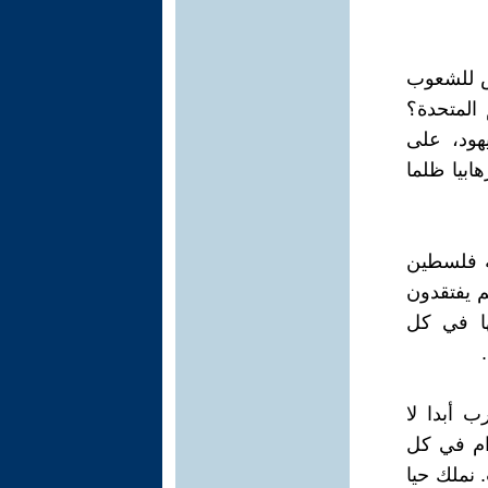
س للشعوب
 المتحدة؟
هود، على
بيا ظلما
ية فلسطين
هم يفتقدون
ها في كل
 أبدا لا
وام في كل
 نملك حيا