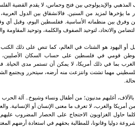
ف المذهبي والإيديولوجي بين فتح وحماس، لا يقدم القضية الفلس
ر ما يؤخرها لمزيد من السنين. فالانشقاق بين الدول العربية، 
ين وفرق بين منظماته الأساسية. ففلسطين اليوم، وقبل أي 
لتضامن والاتحاد، لتوحيد الصفوف والكلمة، وتوحيد المقاومة وا
ل أو اليهود هو الشتات في العالم، كما تنص على ذلك الكتب 
لوطن قومي في فلسطين على حساب السكان الأصليين، ب
والغرب بما في ذلك أمريكا، لا يمكن أن تستمر مدى الحياة. 
لسطيني مهما تشتت وانتزعت منه أرضه، سيتحرر ويجتمع الشم
حالة.
الآلاف، أغلبهم مدنيون؛ من أطفال ونساء وشيوخ.. آلة الحرب ال
 أمريكا والغرب، لا تعرف ما معنى الإنسان أو الإنسانية. والعم
ما حاول الغزاويون الاحتجاج على الحصار المضروب عليهم، 
روعة دوليا وقانونا، للمطالبة بحقهم في استعادة أرضهم المغت