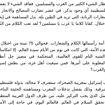
تظار الشيء الكثير من العرب والمسلمين، ففاقد الشيء لا يعطي
لسطينية أي وجود يذكر، في عصر تضارب المصالح والاتجار ف
عارات الرنانة، التي تزيد في الطين بلة، بدل المساهمة في إيج
تلال. كفانا كلاما يا عرب يا مسلمين؟ لقد تعب الكلام من الكل
لا خير في أمة رأسمالها الكلام والشعارات. فحوا
 الأمة، التي كانت في يوم من الأيام سيدة العالم، إلا انتكاسا
 الشبه التام للقوى العالمية، المتحكمة في مصير جل أنظم
المغلوبة على أمرها. فمن سيغيث أهل غزة، من بطش إسرائ
والغرب؟
 إسرائيل بمغربية الصحراء، ستعترف لا محالة، بدولة فلسطي
قية. وذلك بفضل تدخلات المغرب ومساهمته الحثيثة البناءة
مل الذي يجب التركيز عليه، من طرف الدول العربية المتطبع
حقق السلام في العالم. فالعالم اليوم، في حاجة إلى الأم