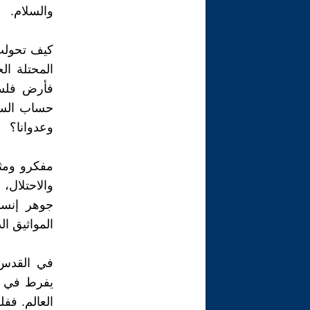
والسلام.
كيف تحولت 
المحتلة ال
فأرض فلسط
حساب السكا
وعدوانا؟
مفكرو ومثق
والاحتلال، 
جوهر إنسا
المواثيق ال
في القدس 
يفرط في أب
العالم. فف