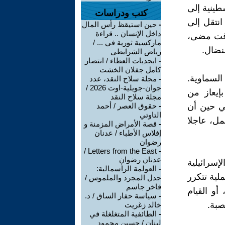
طينية إلى
كتب ودراسات
انتقل إلى
-
حين استيقظ رأس المال
داخل الإنسان .. قراءة
وقت مضى،
ماركسية ثورية في ... /
لنضال.
رياض الشرايطي
-
ابجديات العطاء / انتصار
كامل جفلان الخشت
السماوية.
-
مجلة سلاح النقد، عدد
جوان-جويلية-اوت 2026 /
إيعاز من
مجلة سلاح النقد
في حين أن
-
حقوق العصر / أحمد
التاوتي
ل، عاجلا
-
قصة الأمراض المزمنة و
إفلاس الأطباء / عدنان
رضوان
Letters from the East /
-
عدنان رضوان
إسرائيلية
-
العولمة الرأسمالية:
لية تتكرر
جدل المجرد والملموس /
فاخر جاسم
أو القيام
-
سياسة حفار الساق / د.
صبة.
خالد زغريت
-
الطائفية المتغلغلة في
لبنان / حسين محمود