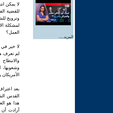
لا يمكن ان
للقضية الف
وترويج للش
لمشكلة الاح
العمل؟
المزيد.....
لم تعرف هذه
والانبطاح
وشعوبها، 
الأمريكان 
بعد اعتراف
القدس الشر
هذا هو الع
أرادت أن ت