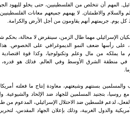
يل. المهم أن تتخلص من الفلسطينيين، حتى يخلو لليهود الجو
لم والسلام والاطمئنان. لا يهمهم جميعهم معانات الفلسطينيين،
كل يوم. جريمتهم أنهم يقاومون من أجل الأرض والكرامة.
كيان الإسرائيلي مهما طال الزمن، سينقرض لا محالة، بحكم ش
 على رأسها ضعف النمو الديموغرافي على الخصوص. هذا 
غم ما يملكه من مال وعلم وتكنولوجيا، وكذا قوة اقتصادية
في منطقة الشرق الأوسط وفي العالم. فذلك هو قدره، أي
ا.
والمسلمين بسنتهم وشيعتهم، معاودة إنتاج ما فعلته أمريك
مع روسيا، بتجنيد المسلمين للجهاد ضد الإلحاد والشيوعية. و
الفعل، لدعم فلسطين ضد الاحتلال الإسرائيلي، المدعوم من طر
أمريكية والدول الغربية، وذلك بإعلان الجهاد المقدس، لتحر