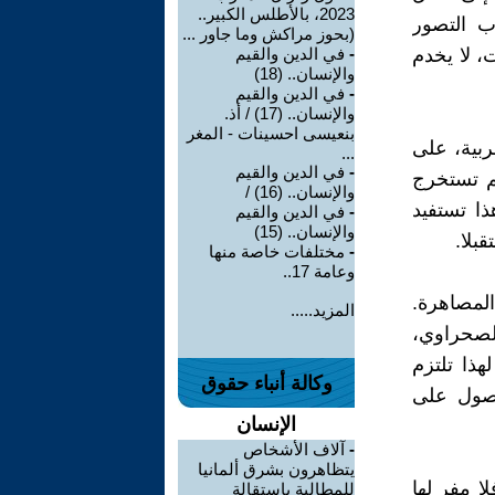
2023، بالأطلس الكبير..
ب التصور
(بحوز مراكش وما جاور ...
، لا يخدم
-
في الدين والقيم
والإنسان.. (18)
-
في الدين والقيم
والإنسان.. (17) / أذ.
بنعيسى احسينات - المغر
ربية، على
...
-
في الدين والقيم
م تستخرج
والإنسان.. (16) /
ذا تستفيد
-
في الدين والقيم
والإنسان.. (15)
بلا.
-
مختلفات خاصة منها
وعامة 17..
المصاهرة.
المزيد.....
لصحراوي،
هذا تلتزم
وكالة أنباء حقوق
حصول على
الإنسان
-
آلاف الأشخاص
يتظاهرون بشرق ألمانيا
ا مفر لها
للمطالبة باستقالة