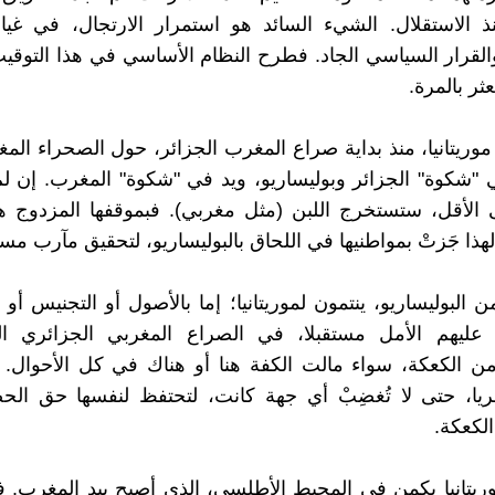
ذ الاستقلال. الشيء السائد هو استمرار الارتجال، في غيا
لقرار السياسي الجاد. فطرح النظام الأساسي في هذا التوقيت
عثر بالمرة.
وريتانيا، منذ بداية صراع المغرب الجزائر، حول الصحراء المغ
"شكوة" الجزائر وبوليساريو، ويد في "شكوة" المغرب. إن ل
 الأقل، ستستخرج اللبن (مثل مغربي). فبموقفها المزدوج ه
لهذا جَزتْ بمواطنيها في اللحاق بالبوليساريو، لتحقيق مآرب مستق
البوليساريو، ينتمون لموريتانيا؛ إما بالأصول أو التجنيس أو 
ِدُ عليهم الأمل مستقبلا، في الصراع المغربي الجزائري ا
من الكعكة، سواء مالت الكفة هنا أو هناك في كل الأحوال. ل
هريا، حتى لا تُغضِبْ أي جهة كانت، لتحتفظ لنفسها حق ال
الكعكة.
يتانيا يكمن في المحيط الأطلسي، الذي أصبح بيد المغرب. فل