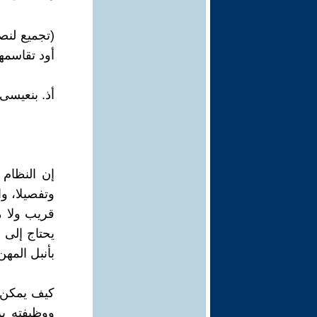
(تجميع لنص
أود تقاسمها
أذ. بنعيسى
إن النظام 
وتفصيلا، وا
قريب ولا م
يحتاج إلى
بأنبل المهن
كيف يمكن ت
ووظيفته بر