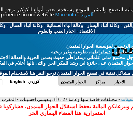
ة التصفح والنشر، الموقع يستخدم بعض أنواع الكوكيز نرجو النق
More info - المزيد
experience on our website
الفن
-
وكالة أنباء اليسار
-
وكالة أنباء العلمانية
-
وكالة أنباء العمال
-
وكا
الاقتصاد
-
اخبار الطب والعلوم
 الرئيسي لمؤسسة الحوار المتمدن
، علمانية، ديمقراطية، تطوعية وغير ربحية
ل مجتمع مدني علماني ديمقراطي حديث يضمن الحرية والعدالة الاجتم
حوار المتمدن على جائزة ابن رشد للفكر الحر والتى نالها أعلام في الفك
م مشاكل تقنية في تصفح الحوار المتمدن نرجو النقر هنا لاستخدام الموقع
كوردي
English
الاخبار
مراكز
الحوار المتمدن
سينات
- مختلفات خاصة منها وعامة 27.. / أذ. بنعيسى احسينات - المغرب
 وتبرعاتكن المالية تحفظ استقلال الحوار المتمدن، فشاركونا 
استمرارية هذا الفضاء اليساري الحر