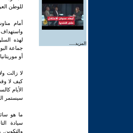
للوطن العر
أمام مناو
واستهداف ا
لهذه السلو
المزيد.....
جماعة البو
أو موريتانيا.
لا زالت ولا
كيف لا وقص
الأيام كال
سيستمر الو
ما هو سائد
سيادة الت
والتكوين. 