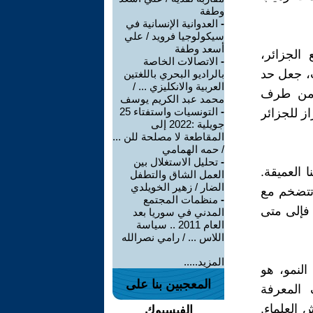
وطفة
-
العدوانية الإنسانية في
سيكولوجيا فرويد / علي
أسعد وطفة
الجزائر،
-
الاتصالات الخاصة
ب، جعل حد
بالراديو البحري باللغتين
العربية والانكليزي ... /
ة من طرف
محمد عبد الكريم يوسف
-
التونسيات واستفتاء 25
ز للجزائر
جويلية :2022 إلى
المقاطعة لا مصلحة للن ...
/ حمه الهمامي
-
تحليل الاستغلال بين
ا العميقة.
العمل الشاق والتطفل
الضار / زهير الخويلدي
وتتضخم مع
-
منظمات المجتمع
 فإلى متى
المدني في سوريا بعد
العام 2011 .. سياسة
اللاس ... / رامي نصرالله
المزيد.....
النمو، هو
المعجبين بنا على
 المعرفة
 العلماء.
الفيسبوك