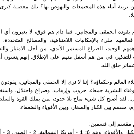
تربية أبناء هذه المجتمعات والنهوض بها؟ تلك معضلة كبرى 
ا.
وم يقوده الحمقى والمجانين. فما دام هم فوق، لا يعيرون أي ا
المهم مليء بالإمكانيات اللامتناهية، والمصالح المتجددة، 
همهم الوحيد، الصراع المستمر الأبدي، من أجل الامتياز وال
للتفكير، في من هم أسفل منهم على الإطلاق. إنهم ينسون أو
سائر خلق الله.
لاء العالم وحكماؤه؟ إننا لا نرى إلا الحمقى والمجانين، يقودون 
فناء البشرية جمعاء. حروب وإرهاب، وصراع واحتلال، واستغ
. لقد أصبح كل شيء مباح بلا حدود، لمن يملك القوة والسلط
وم، مقسم بين الكبار والصغار، وبين الأقوياء والضعفاء.
وم مقسم إلى قسمين: