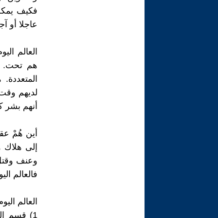
فكيف يمكن 
عاجلا أو آجل
العالم الي
هم تحت. فع
المتعددة. 
لديهم وقت 
أنهم بشر ك
أين هُمْ عق
إلى هلاك و
وعنف وقتل.
فالعالم الي
العالم الي