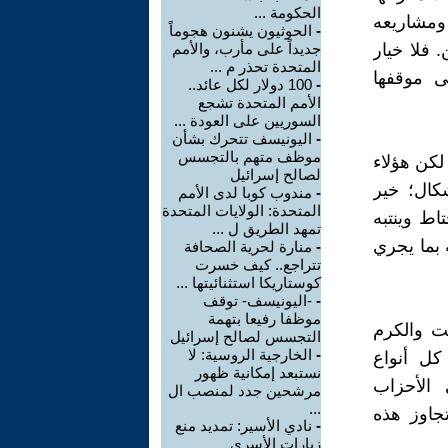
الحكومة ...
ومشاريعه
-
الحوثيون يشنون هجوماً
 فلا خيار
جديداً على مأرب، والأمم
المتحدة تحذر م ...
ى موقفها
-
100 دولار لكل عائد..
الأمم المتحدة تشجع
السوريين على العودة ...
-
اليونيسف تتحرك بشأن
موظف متهم بالتجسس
لكن هؤلاء
لصالح إسرائيل
كال؛ خير
-
مندوب كوبا لدى الأمم
المتحدة: الولايات المتحدة
ط وينتبه
تمهد الطريق ل ...
 بما يجري
-
منارة لحرية الصحافة
تتراجع.. كيف خسرت
كوستاريكا استثنائيتها ...
-
-اليونيسف- توقف
موظفا رفيعا بتهمة
يت والكرم
التجسس لصالح إسرائيل
-
الخارجية الروسية: لا
كل أنواع
نستبعد إمكانية ظهور
 الأحزاب
مرشحين جدد لمنصب ال
...
جاوز هذه
-
نادي الأسير: تمديد منع
زيارات الأسرى