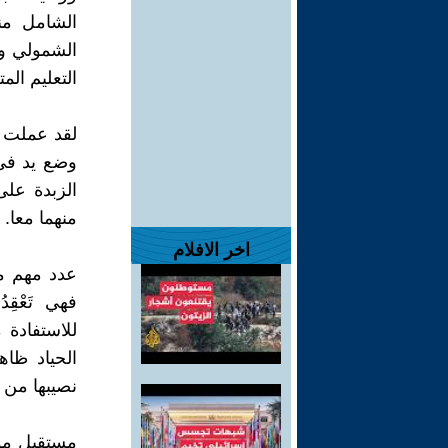
الشامل من
الشمولي وا
التعليم المت
لقد عملت م
وضع يد في 
الزبدة على
منهما معا. 
اخر الافلام
عدد مهم من 
فهي تَعْق
للاستفادة 
الحياد ظا
نصيبها من 
مستقبل مور