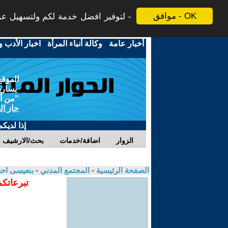
موافق - OK
لتوفير افضل خدمة لكم ولتسهيل عملي
أخبار عامة
-
وكالة أنباء المرأة
-
اخبار الأدب و
الموقع
يسارية
"من أج
حاز ال
إذا لديك
الزوار
اضافة/خدمات
بحث/الارشيف
الصفحة الرئيسية
-
المجتمع المدني
-
بنعيسى اح
تبرعاتكم