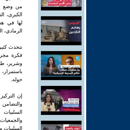
من وضع يد
الكبرى، الت
لها في هذ
الرمادي، ال
نتحدث كثير
فكرة مجرد
وشرير، طيب
باستمرار، 
حوله.
إن التركيز
والتضامن 
السلبيات 
والجمعيات،
السلبيات وت