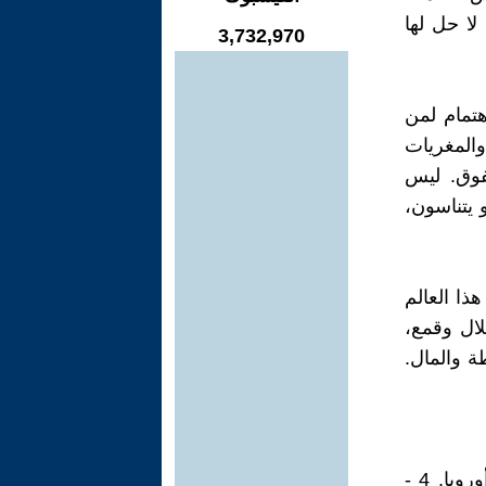
لا حل لها
3,732,970
هتمام لمن
والمغريات
تفوق. ليس
 يتناسون،
هذا العالم
لال وقمع،
ة والمال.
1) قسم الكبار والأقوياء، وهم 6: 1 - أمريكا الشمالية. 2 - الصين. 3 - أوروبا. 4 -