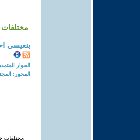
مختلفات خاصة منها وع
بنعيسى اح
الحوار المتمدن-العدد: 7797 - 23
المحور: المجت
مختلفات خاص