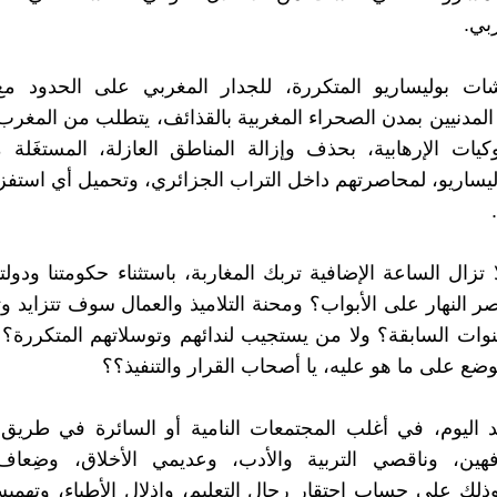
بي.
شات بوليساريو المتكررة، للجدار المغربي على الحدود مع 
لمدنيين بمدن الصحراء المغربية بالقذائف، يتطلب من المغر
كيات الإرهابية، بحذف وإزالة المناطق العازلة، المستغَل
ليساريو، لمحاصرتهم داخل التراب الجزائري، وتحميل أي استفزا
 تزال الساعة الإضافية تربك المغاربة، باستثناء حكومتنا ودولتن
ر النهار على الأبواب؟ ومحنة التلاميذ والعمال سوف تتزايد 
سنوات السابقة؟ ولا من يستجيب لندائهم وتوسلاتهم المتكررة؟
ضع على ما هو عليه، يا أصحاب القرار والتنفيذ؟؟
 اليوم، في أغلب المجتمعات النامية أو السائرة في طريق 
افهين، وناقصي التربية والأدب، وعديمي الأخلاق، وضِعاف
وذلك على حساب احتقار رجال التعليم، وإذلال الأطباء، وتهميش