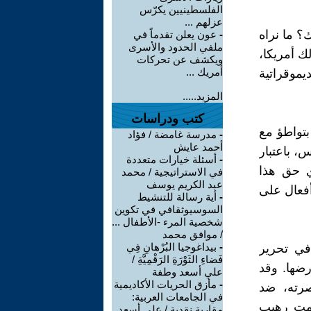
الفلسطينيين يكرّس
عزلهم ...
؟ ما نراه
-
عون يعلن تقدماً في
ملفي الحدود والأسرى
ك أمريكا،
ويكشف عن تحركات
أمريك ...
يموقراتية
المزيد.....
كتب ودراسات
تواطؤ مع
-
مدرسة غامضة / فؤاد
أحمد عايش
، باعتبار
-
أسئلة خيارات متعددة
ي حق هذا
في الاستراتيجية / محمد
عبد الكريم يوسف
أفعال على
-
أية رسالة للتنشيط
السوسيوثقافي في تكوين
شخصية المرء -الأطفال ...
/ موافق محمد
-
بيداغوجيا البُرْهانِ فِي
في تحرير
فَضاءِ الثَوْرَةِ الرَقْمِيَّةِ /
ضها. وقد
علي أسعد وطفة
-
مأزق الحريات الأكاديمية
نصرته، ضد
في الجامعات العربية:
ل لحوالي 75 سنة، في صمت رهيب
مقاربة نقدية / علي أسعد