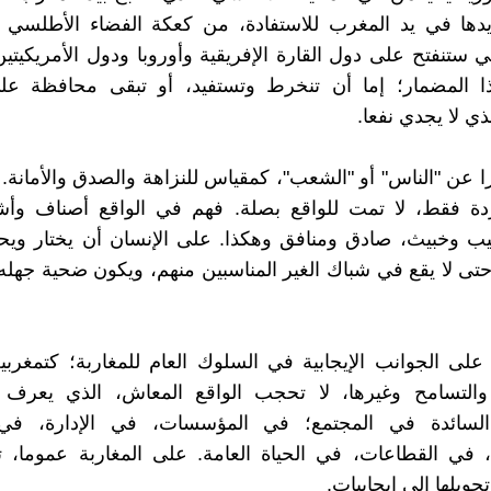
ها في يد المغرب للاستفادة، من كعكة الفضاء الأطلسي 
ي ستنفتح على دول القارة الإفريقية وأوروبا ودول الأمريكيتين.
ا المضمار؛ إما أن تنخرط وتستفيد، أو تبقى محافظة عل
ذي لا يجدي نفعا.
ا عن "الناس" أو "الشعب"، كمقياس للنزاهة والصدق والأمانة. 
ة فقط، لا تمت للواقع بصلة. فهم في الواقع أصناف وأش
 وخبيث، صادق ومنافق وهكذا. على الإنسان أن يختار ويحتا
حتى لا يقع في شباك الغير المناسبين منهم، ويكون ضحية جهله
 على الجوانب الإيجابية في السلوك العام للمغاربة؛ كتمغرب
والتسامح وغيرها، لا تحجب الواقع المعاش، الذي يعرف 
السائدة في المجتمع؛ في المؤسسات، في الإدارة، في
 في القطاعات، في الحياة العامة. على المغاربة عموما، ت
حويلها إلى إيجابيات.