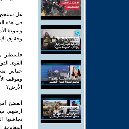
هل ستنجح إ
في هذه الح
وسوءة الأمم
وحقوق الإنس
فلسطين مشخ
القوى الدول
حماس منظم
وموقف الأمم
الأرض؟
أنفضح أمر
أرضهم. مع
تجاهلتها ا