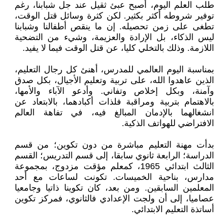
طلب العلم اليوم، أصبح عبئ ثقيل عند جل شبابنا، رغم
توفير شروطه أكثر بكثير. لكن كثرة وسائل قتل الوقت،
تطغى على زمن تحصيله. إن ما ينقص أطفالنا وشبابنا
ليس الذكاء، بل الإرادة والعزيمة، وشيء من التضحية
اللازمة. وذلك بالتخلي كليا، عن قتل الوقت فيما لا يفيد.
بمناسبة اليوم العالمي للمدرس، أهنئ كل رجال التعليم،
الذين عاهدوا الله، على تربية وتعليم الأجيال، بكل صدق
وآمنة، وبكل إخلاص وتفاني. وأدعو الآباء والأمها،
بالاهتمام بتربية ومراقبة فلذات أكبادهما، بالابتعاد عن
انشغالهما بالإدمان المبالغ فيه، في تفاهة العالم
الافتراضي للهواتف الذكية.
بدأت مهنة التعليم مباشرة من دون تكوين؛ من قسم
الدراسة؛ الرابعة ثانوي سابقا، إلى قسم التدريس؛ القسم
الثالث ابتدائي 1965، كمعلم مؤقت مزدوج، بمجموعة
مدارس، بناحية الخميسات. تكونت لساعات مع أحد
المعلمين السابقين. ومن بعد، كان تكوينا ذاتيا وجامعيا
عصاميا، إلى أن ولجت الإعدادي فالثانوي، فمركز تكوين
أساتذة التعليم الابتدائي.