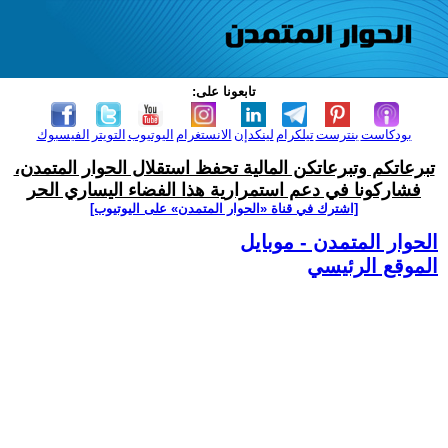
تابعونا على:
بودكاست
بنترست
تيلكرام
لينكدإن
الانستغرام
اليوتيوب
التويتر
الفيسبوك
تبرعاتكم وتبرعاتكن المالية تحفظ استقلال الحوار المتمدن،
فشاركونا في دعم استمرارية هذا الفضاء اليساري الحر
[اشترك في قناة ‫«الحوار المتمدن» على اليوتيوب]
الحوار المتمدن - موبايل
الموقع الرئيسي