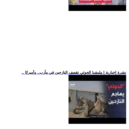
.. نشرة إخبارية | مليشيا الحوثي تقصف النازحين في مأرب.. وأميركا