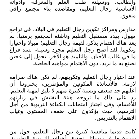
والطالب، ووسيلته طلب العلم والمعرفة، وأدواته
الأساسية رجال التعليم، ومقاصده بناء مجتمع راقي
متفوق.
مدارس ومراكز تكوين رجال التعليم في البلاد، في تراجع
مهول، يهدد مستقبل التعليم وناشئة المجتمع برمتها. لم
يعد هناك اهتمام يذكر، لقيمة رجال التعليم؛ ميولا واختيارا
وتكوينا. لقد أصبح رجل التعليم مجرد وسيلة، لسد فراغ
ما في غالب الأحيان. والتلميذ هو الآخر، تحول إلى عجين
نصنع به ما نريد، دون الاهتمام بمواهبه الخاصة.
عند اختيار رجال التعليم وتكوينهم، لم تكن هناك صرامة
لازمة. فالأساتذة المكونين والمؤطرين، يخبروننا أن
أغلبهم جد ضعيف ونسبة كبيرة منهم لا تليق لمهنة التعليم.
زد على ذلك ما تروجه هيئة التفتيش في زيارتهم
للأقسام، وفي اجتياز امتحانات الكفاءة التربوية من أجل
الترسيم، حيث يؤكدون على ضعف المستوى وغياب
الاهتمام بالتدريس.
كانت قديما منافسة كبيرة بين رجال التعليم، حول من
سيبدع طرق ووسائل تحقيق أهدافه التربوية التعليمية.