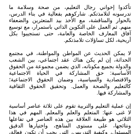
تأكدوا إخواني رجال التعليم، من صحة وسلامة ما
تدرسونه لتلامذتكم. شاركوهم بفعالية في بناء الدرس،
بالحوار والمناقشة، مع الأخذ بيد المتعثرين والضعفاء
منهم. ثم العمل على التكوين الذاتي باستمرار، مع توسيع
آفاق المعارف الخاصة والعامة، حتى تستجيبوا بكل
أريحية، لكل تساؤلات تلامذتكم.
لا يمكن الحديث عن المواطن والمواطنة، في مجتمع
الحداثة، إن لم يكن هناك عقد اجتماعي، بين الشعب
والدولة بجميع مكوناته، الذي يضمن مجموعة من الحقوق
الأساسية: حق المشاركة في الحياة الاجتماعية
والاقتصادية والسياسية، وضمان الحقوق الاجتماعية؛
كالتعليم والصحة والعمل. وتحقيق الحقوق الثقافية
والمشاركة فيها.
إن عملية التعليم والتربية تقوم على ثلاثة عناصر أساسية
لا غنى عنها: المتعلم والعلم والمعلم. المهم في هذا
الثلاثي هو طبيعة العلاقة بين هذه العناصر في تفاعلها
ونتائجها، على مستوى المناهج، واختيارها الدقيق
المسئول، وكيفية التدريس، التي يجب أن تكون فعالة،