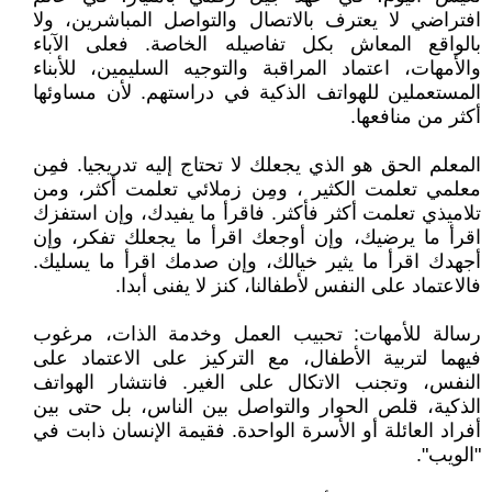
افتراضي لا يعترف بالاتصال والتواصل المباشرين، ولا
بالواقع المعاش بكل تفاصيله الخاصة. فعلى الآباء
والأمهات، اعتماد المراقبة والتوجيه السليمين، للأبناء
المستعملين للهواتف الذكية في دراستهم. لأن مساوئها
أكثر من منافعها.
المعلم الحق هو الذي يجعلك لا تحتاج إليه تدريجيا. فمِن
معلمي تعلمت الكثير ، ومِن زملائي تعلمت أكثر، ومن
تلاميذي تعلمت أكثر فأكثر. فاقرأ ما يفيدك، وإن استفزك
اقرأ ما يرضيك، وإن أوجعك اقرأ ما يجعلك تفكر، وإن
أجهدك اقرأ ما يثير خيالك، وإن صدمك اقرأ ما يسليك.
فالاعتماد على النفس لأطفالنا، كنز لا يفنى أبدا.
رسالة للأمهات: تحبيب العمل وخدمة الذات، مرغوب
فيهما لتربية الأطفال، مع التركيز على الاعتماد على
النفس، وتجنب الاتكال على الغير. فانتشار الهواتف
الذكية، قلص الحوار والتواصل بين الناس، بل حتى بين
أفراد العائلة أو الأسرة الواحدة. فقيمة الإنسان ذابت في
"الويب".