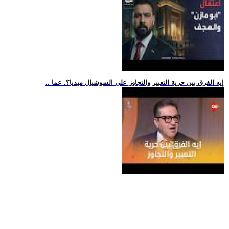
.. إيه الفرق بين حرية التعبير والتجاوز على السوشيال ميديا؟. عما