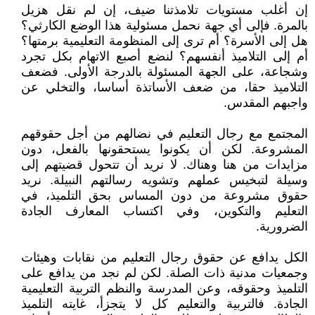
إن أغلب مستويات تلامذتنا ضيف، إن لم نقل هزيل
بالمرة. فإلى أي جهة نحمل مسئولية هذا الوضع الكارثي؟
هل إلى الأسرة؟ أم ترى إلى المنظومة التعليمية برمتها؟
أم إلى التلاميذ أنفسهم؟ لنضع أصبع الاتهام بكل تجرد
وشجاعة، على الجهة المسئولة بالدرجة الأولى. فضعف
التلاميذ حقا، من ضعف الأساتذة أساسا، والتخلي عن
واجبهم المقدس.
المجتمع مع رجال التعليم في نضالهم من أجل حقوقهم
المشروعة. لكن أن يكونوا يستحقونها بالفعل، دون
مزايدات من هنا وهناك. لا نريد أن تتحول قضيتهم إلى
وسيلة لتبخيس عملهم وتشويه رسالتهم النبيلة. نريد
حقوق مشروعة من دون المساس بحق التلميذ، في
التعليم والتكوين، وفي اكتساب المعارف الجادة
الضرورية.
الكل يدافع عن حقوق رجال التعليم من نقابات وهيئات
وجمعيات مدنية ذات الصلة. لكن لم نجد من يدافع على
التلميذ وحقوقه، وعن المدرسة والنظم التربية التعليمية
الجادة. فالتربية والتعليم كل لا يتجزأ، غايته التلميذ