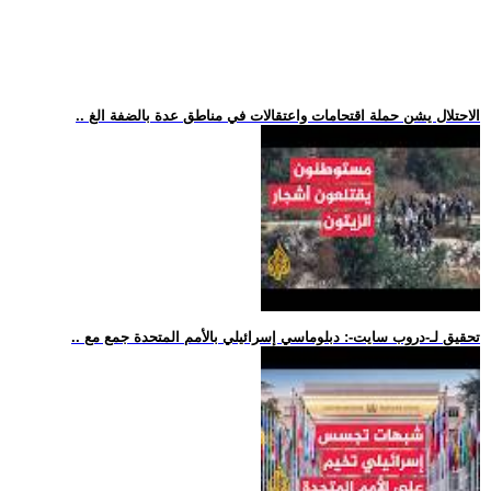
.. الاحتلال يشن حملة اقتحامات واعتقالات في مناطق عدة بالضفة الغ
.. تحقيق لـ-دروب سايت-: دبلوماسي إسرائيلي بالأمم المتحدة جمع مع