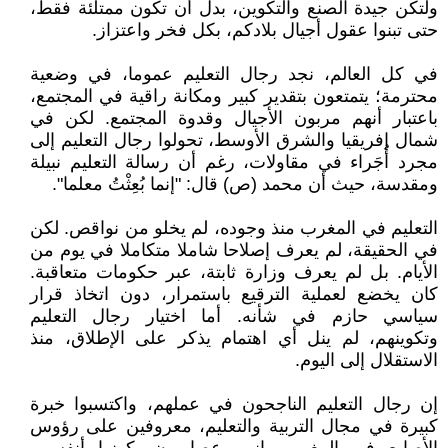
ولتكن جيدة الصنع والتكوين، بدل أن تكون ممتلئة فقط،
حتى تبنوا عقول أجيال بلادكم، بكل فخر واعتزاز.
في كل العالم، نجد رجال التعليم عموما، في وضعية
محترمة؛ يتمتعون بتقدير كبير ومكانة راقية في المجتمع،
باعتبار أنهم مربون الأجيال وقدوة المجتمع. لكن في
شمال إفريقيا والشرق الأوسط، تحولوا رجال التعليم إلى
مجرد أُجَراء في مقاولات، رغم أن رسالة التعليم نبيلة
ومقدسة، حيث أن محمد (ص) قال: "إنما بُعِثْتُ معلما".
التعليم في المغرب منذ وجوده، لم يخلو من نواقص. لكن
في الحقيقة، لم يعرف إصلاحا شاملا متكاملا في يوم من
الأيام. بل لم يعرف وزارة ثابتة، عبر حكومات متعاقبة.
كان يخضع لعملية الترقيع باستمرار، دون اتخاذ قرار
سياسي حازم في شأنه. أما اختيار رجال التعليم
وتكوينهم، لم ينل أي اهتمام يذكر على الإطلاق، منذ
الاستقلال إلى اليوم.
إن رجال التعليم الناجحون في عملهم، واكتسبوا خبرة
كبيرة في مجال التربية والتعليم، معروفين على رؤوس