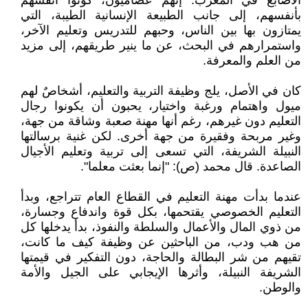
الأصابع في المغرب. إنهم عصاميون، كونوا أنفسهم
بأنفسهم، إلى جانب الطبيعة الإنسانية الطيبة، التي
يمتازون بها بين الناس، وحبهم للتدريس وتعليم الآخر،
واستمرارهم في البحث، عن ما ينير طريقهم، إلى مزيد
من العلم والمعرفة.
كان في الأصل، يلج وظيفة التربية والتعليم، أشخاصٌ لهم
ميول واهتمام ورغبة واختيار، يحبون أن يكونوا رجال
التعليم دون غيرهم، رغم أنها مهنة صعبة وشاقة من جهة،
وغير مربحة وفقيرة من جهة أخرى. لكن غنية برسالتها
النبيلة الشريفة، التي تسعى إلى تربية وتعليم الأجيال
الصاعدة. قال محمد (ص): "إنما بعثت معلما".
عندما بدأت مهنة التعليم في القطاع العام تتراجع، وبدأ
التعليم الخصوصي يقتحمها، بكل قوة واندفاع وجسارة،
من ذوي المال والأعمال والسلطة والنفوذ، بدأ يدخلها كل
من هب ودب، من الباحثين عن وظيفة كيف ما كانت،
تقيهم من شر البطالة والحاجة، دون التفكير في قيمتها
الشريفة النبيلة، وأثرها الإيجابي على الجيل والأمة
والوطن.