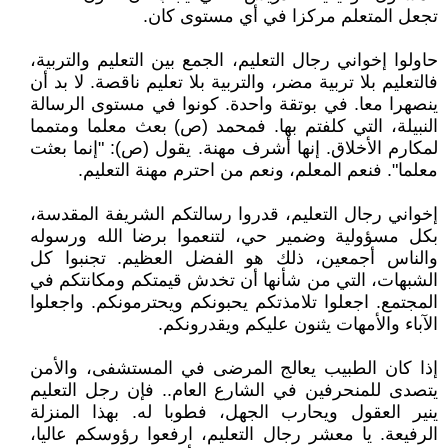
تجعل المتعلم مركزا في أي مستوى كان.
حاولوا إخواني رجال التعليم، الجمع بين التعليم والتربية،
فالتعليم بلا تربية مضر، والتربية بلا تعليم ناقصة. لا بد أن
ينصهرا معا. في بوتقة واحدة. كونوا في مستوى الرسالة
النبيلة، التي كلفتم بها. فمحمد (ص) بعث معلما ومتمما
لمكارم الأخلاق. إنها أشرف مهنة. يقول (ص): "إنما بعثت
معلما". فنعم المعلم، ونعم من احترم مهنة التعليم.
إخواني رجال التعليم، قدروا رسالتكم الشريفة المقدسة،
بكل مسؤولية وضمير حي، لتنعموا برضا الله ورسوله
والناس أجمعين، ذلك هو الفضل العظيم. تجنبوا كل
الشبهات، التي من شأنها أن تخدش قيمتكم ومكانتكم في
المجتمع. اجعلوا تلامذتكم يحبونكم ويحترمونكم. واجعلوا
الآباء والأمهات يثنون عليكم ويقدرونكم.
إذا كان الطبيب يعالج المرضى في المستشفى، والأمن
يتصدى للمنحرفين في الشارع العام.. فإن رجل التعليم
ينير العقول ويحارب الجهل، فطوبا له. بهذا المنزلة
الرفيعة. يا معشر رجال التعليم، ارفعوا رؤوسكم عاليا،