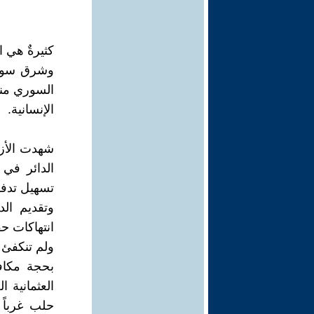
كثيرةٌ هي ا
وشرق سوريا
الإنسانية.
شهدت الأزم
الدائر في
تسهيل تدفق 
وتقديم ال
انتهاكات ح
ولم تنكفئ 
بحجة مكاف
العثمانية 
حلب غرباً 