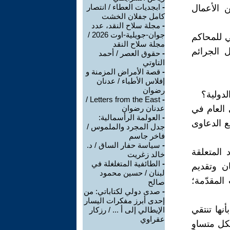
-
ابجديات العطاء / انتصار
ن الأعمال
كامل جفلان الخشت
-
مجلة سلاح النقد، عدد
جوان-جويلية-اوت 2026 /
ي للمحاكم
مجلة سلاح النقد
دة 7 من ميثاقها، وكل الجرائم
-
حقوق العصر / أحمد
التاوتي
-
قصة الأمراض المزمنة و
إفلاس الأطباء / عدنان
رضوان
لدولية؟
Letters from the East /
-
 العام في
عدنان رضوان
-
العولمة الرأسمالية:
فع الدعاوى
جدل المجرد والملموس /
فاخر جاسم
-
سياسة حفار الساق / د.
 المتعلقة
خالد زغريت
-
الطائفية المتغلغلة في
ن وتقديم
لبنان / حسين محمود
المقدّمة؛
صالح
-
صدى دولي لكتاباتي: من
إحدى أبرز مفكرات اليسار
نها تنتقي
الإيطالي إلى أ ... / رزكار
عقراوي
شكل متساوٍ