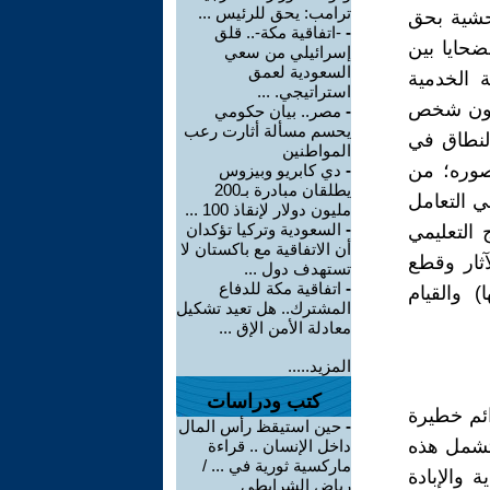
ترامب: يحق للرئيس ...
حشية بحق
-
-اتفاقية مكة-.. قلق
ضحايا بين
إسرائيلي من سعي
السعودية لعمق
ة الخدمية
استراتيجي. ...
 مسببةً مأساة إنسانية قلَّ نظيرها لأكثر من 5 مليون شخص
-
مصر.. بيان حكومي
يحسم مسألة أثارت رعب
لنطاق في
المواطنين
 صوره؛ من
-
دي كابريو وبيزوس
يطلقان مبادرة بـ200
ي التعامل
مليون دولار لإنقاذ 100 ...
-
السعودية وتركيا تؤكدان
 التعليمي
أن الاتفاقية مع باكستان لا
آثار وقطع
تستهدف دول ...
-
اتفاقية مكة للدفاع
) والقيام
المشترك.. هل تعيد تشكيل
معادلة الأمن الإق ...
المزيد.....
كتب ودراسات
ائم خطيرة
-
حين استيقظ رأس المال
وتشمل هذه
داخل الإنسان .. قراءة
ماركسية ثورية في ... /
ة والإبادة
رياض الشرايطي