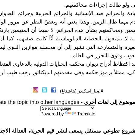
ى ولو طالت إجراءات محاكمتهم.
بادة والجرائم ضد الإنسانية والجرائم الحربية وجرائم العدوا
ادم مهما طال الزمن. وهذا يعني أنه وبغضّ النظر عن مرور ال
تهمين ومحاكمتهم بشأن هذه الجرائم، لا سيما أن المتهمين بارت
ية لا يتمتعون بالحصانة الدبلوماسية أيّاً كانت صفتهم، كما 
متغيرة والمتسارعة التي تشير إلى أن محصلة موازين القوى ل
ب وقوى التحرر في العالم.
اكتظاظ أدراج ديوان محكمة الجنايات الدولية بالدعاوى المتعل
ركي، ممثلاً برموز حكمه وفي مقدمتهم الديكتاتور رجب طيب أر
#ضيا_اسكندر (هاشتاغ)
موضوع إلى لغات أخرى -
ate the topic into other languages
Powered by
Translate
شروع تطوعي مستقل يسعى لنشر قيم الحرية، العدالة الاجتم