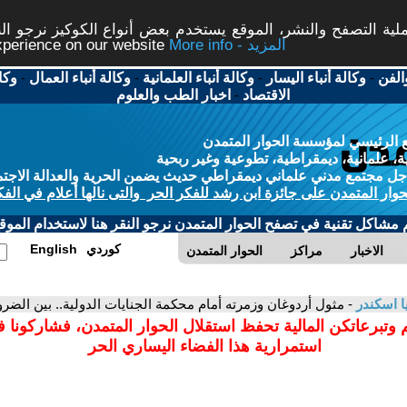
ة التصفح والنشر، الموقع يستخدم بعض أنواع الكوكيز نرجو النق
More info - المزيد
experience on our website
الفن
-
وكالة أنباء اليسار
-
وكالة أنباء العلمانية
-
وكالة أنباء العمال
-
وكا
الاقتصاد
-
اخبار الطب والعلوم
 الرئيسي لمؤسسة الحوار المتمدن
، علمانية، ديمقراطية، تطوعية وغير ربحية
ل مجتمع مدني علماني ديمقراطي حديث يضمن الحرية والعدالة الاجتم
حوار المتمدن على جائزة ابن رشد للفكر الحر والتى نالها أعلام في الفك
م مشاكل تقنية في تصفح الحوار المتمدن نرجو النقر هنا لاستخدام الموقع
كوردي
English
الاخبار
مراكز
الحوار المتمدن
 اسكندر
- مثول أردوغان وزمرته أمام محكمة الجنايات الدولية.. بين الضرور
 وتبرعاتكن المالية تحفظ استقلال الحوار المتمدن، فشاركونا 
استمرارية هذا الفضاء اليساري الحر