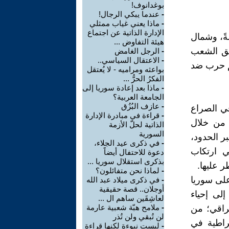
بوغدانوف!
-
عندما يبكي الرجال!
-
ماذا يعني غياب ممثلي
الإدارة الذاتية عن اجتماع
مةً، وشمال
هيئة التفاوض ...
بحق الشعب
-
الرجل الغامض
-
الاعتقال السياسي..
يف جرائم حرب ضد
بواعثه ومراميه - لا يُعتقل
الفكرُ الحرُّ ...
-
ماذا بعد إعادة سوريا إلى
الجامعة العربية؟
-
عازف البُزُق
في الصراع
-
قراءة في مبادرة الإدارة
 من خلال
الذاتية لحلّ الأزمة
السورية
ر الحدود،
-
في ذكرى عيد الجلاء،
ي ارتكاب
دعوة للاحتفال أيضاً
بذكرى استقلال سوريا ...
 عليها.
-
لماذا نحن متفائلون؟
على سوريا
-
في ذكرى ميلاد عبد الله
أوجلان.. قصة حقيقية
لى إحياء
لعاشِقَين ساهم ال ...
-
ملامح هبّة شعبية عارمة
عراقي؛ من
لن تُبقي ولن تُذر
قراطية في
-
ليست نبوءة لكنها قراءة