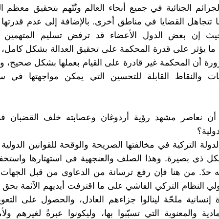
جرائم الجنائية في جميع أنحاء العالم وتُتّهم بتحقيق معظم ا
نما تتجاهل القضايا في مناطق أخرى. بالإضافة إلى عدم قدرتها 
حيث إن بعض الدول الأعضاء قد ترفض تسليم المتهمين 
 ما يؤثر على قدرة المحكمة على تحقيق العدالة بشكل كامل، ف
ورة أن المحكمة غير قادرة على القيام بعملها بشكل صحيح، ول
يات والنقاط القابلة للتحسين التي يمكن مواجهتها في 
ن نعاصر مشهد رؤية أردوغان وعصابته خلف القضبان ف
دولية؟
دولة التركية في مخالفتها الصريحة والوقحة للقوانين الدولية ب
ل ذي بصيرة. وهذا الصلف والعنجهية في استهتارها واستخفا
 حدّ. من هنا فإن رفع ترسانة من الدعاوى من قبل الجهات 
 النظام التركي الفاشي على ما اقترفت أيديهم الآثمة بحق 
ة إنسانية ملحّة لينالوا جزاءهم العادل، والحصول على الت
ادية والمعنوية التي تسبّبوا بها، وليكونوا عبرةً لغيرهم ولأ