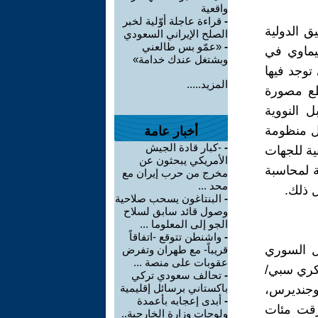
واقعية
-
قراءة عاجلة أوّلية لخبر
ق الدولية
الصلح الإيراني السعودي
-
«عمّو بس طالعني
كيماوي في
وبشتغل عندك خدامة»
توجد فيها
المزيد.....
طع مصورة
ل النووية
بل منظومة
أخبار عامة
-
-كبار قادة الجيش
ية للجهات
الأمريكي يبحثون عن
ة لمحاسبة
مخرج من حرب إيران مع
محد ...
ل ذلك.
-
البنتاغون يسحب صلاحية
وصول قائد سابق لسلاح
الجو إلى المعلوما ...
-
واشنطن تتوقع -اتفاقاً
ل السوري
قريباً- مع طهران وتفرض
عقوبات على منصة ...
فرين، وكري سبي/
-
تحالف سعودي تركي
باكستاني برسائل إقليمية
 وجنديرس،
-
أبدى إعجابه بأعمدة
رقت مئات
ولوحات وزارة الخارجية..