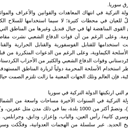
 سوريا.
لة التركية في انتهاك المعاهدات والقوانين والأعراف والمواثي
لٌ للعيان في محطات كثيرة؛ لا سيما استخدامها للسلاح ال
القوى المناهضة لها في جبال قنديل وغيرها من المناطق التي 
ومة. وعلى الرغم من أن قوات الدفاع الشعبي نشرت مقا
بت استخدامها للقنابل الفوسفورية والقنابل الحرارية والقناب
والأسلحة الكيماوية، وعلى الرغم من الدعوات المتكررة من ق
كردستاني وقوات الدفاع الشعبي والكثير من الأحزاب الكردستان
ظر استخدام الأسلحة المحرمة دولياً لزيارة المناطق المستهدف
كية، فإن العالم وتلك الجهات المعنية ما زالت تلتزم الصمت حيا
 التي ارتكبتها الدولة التركية في سوريا
ولة التركية في السنوات الأخيرة مساحات واسعة من الشما
(8835 كم²)، وتضمّ أكثر من 1000 بلدة، بما في ذلك مدن مثل ع
سري كانيه/ رأس العين، والباب، وإعزاز، ودابق، وجرابلس،
خ الحديد. عبر سلسلة من الهجمات العدوانية، وفكّكت وس