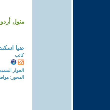
مثول أردوغ
ضيا اسكند
كاتب
الحوار المتمدن-العدد: 7777 - 23
المحور: مواض