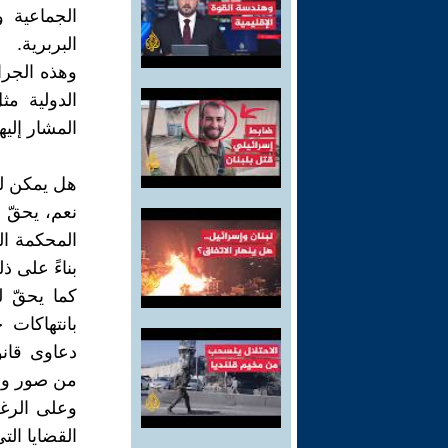
الجماعية و
البربرية.
وهذه الجرا
المشار إليها
هل يمكن للأ
نعم، يحقّ 
المحكمة الج
بناءً على ذ
كما يحقّ ل
بانتهاكات 
دعاوى قانون
من صور ووث
وعلى الرغم 
القضايا الت