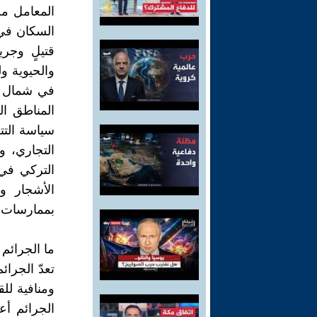
المعامل من
السكان في 
قتيلٍ وجري
في شمال و
المناطق ال
سياسة التت
التجاري، و
التركي في 
الأشجار ود
بممارسات هم
ما الجرائم
تعدّ الجرا
ومنافية للق
الجرائم أعم