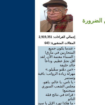
ن الضرورة
إجمالي القراءات: 2,919,351
المقالات المنشورة: 643
-
عندما يكون جميع
المتحاربين في مأزق!
-
السماء معتمة الآن. لقد
أفل نجمٌ عظيم. وداعاً
خالد خليفة
-
«من دهْنو سقّيلو..»
مهزلة زيادة الرواتب: باقية
وتستمر
-
يا ناس، يا عالم، ياهو،
مجلس الشعب السوري
سيجتمع!
-
قراءة في نتائج قمّة
الناتو
-
ما هكذا تورد الإبل يا سيد