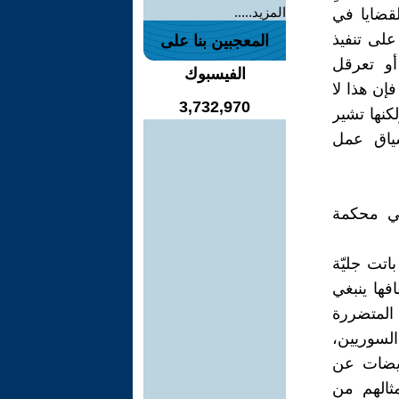
المزيد.....
لقضايا في
على تنفيذ
المعجبين بنا على
أو تعرقل
الفيسبوك
إن هذا لا
3,732,970
كنها تشير
سياق عمل
ي محكمة
اتت جليّة
فها ينبغي
المتضررة
السوريين،
عويضات عن
مثالهم من