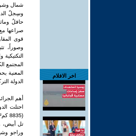
شمال وشرق
وسِجلّ الدو
حافلٌ وماث
صراعها مع 
قوى المقا
وصوراً، تث
التكتيكية 
المجتمع ال
المعنية بح
اخر الافلام
الدولة التر
أهم الجرائم
احتلت الد
تل أبيض، و
وراجو وشي