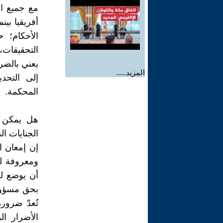
مع جميع ال
أفريقيا بي
الأحكام؛ 
التحقيقات،
يعني بالضر
المزيد.....
إلى التحد
المحكمة.
هل يمكن أ
الجنايات ال
إن إمعان ال
ومعروفة لك
أن يوضع له
بحق مسؤولي
تُعدّ ضرور
الأضرار الم