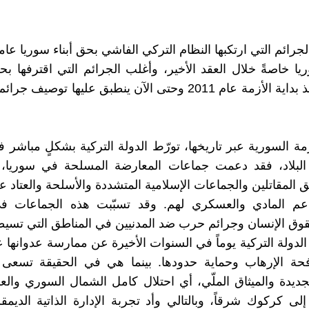
لجرائم التي ارتكبها النظام التركي الفاشي بحق أبناء سوريا عا
 خاصةً خلال العقد الأخير، وأغلب الجرائم التي اقترفها 
السوري منذ بداية الأزمة عام 2011 وحتى الآن ينطبق عليها توص
ة السورية عبر تاريخها، تورّط الدولة التركية بشكلٍ مباشر 
 البلاد، فقد دعمت جماعات المعارضة المسلحة في سوريا،
المقاتلين والجماعات الإسلامية المتشددة والأسلحة والعتاد عب
دعم المادي والعسكري لهم. وقد تسبّبت هذه الجماعات ف
قوق الإنسان وجرائم حرب ضد المدنيين في المناطق التي تسيطر
الدولة التركية يوماً في السنوات الأخيرة عن ممارسة عدوانها 
حة الإرهاب وحماية حدودها. بينما هي في الحقيقة تسعى إ
الجديدة والميثاق الملّي، أي احتلال كامل الشمال السوري وال
إلى كركوك شرقاً، وبالتالي وأد تجربة الإدارة الذاتية الديم