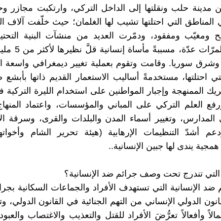
 مدينة حلب ونقلتها إلى الداخل التركي، وارتكبت مجازر و
المناطق التي احتلتها تشيب لها الغلمان؛ حيث خلّفت آلاف ال
ح ومغيّب ومفقود، ودمّرت العديد من منشآت البنية التحتي
والحيوية ولمرّات عدّة،
شرق سوريا. وقامت وتقوم بعملية تغيير ديمغرافي واسعة ا
تي احتلتها، مستخدمةً أساليب الاستعمار القديم ذاتها بأبشع
ريك الممنهجة وإجبار المواطنين على استخدام الليرة التركية ف
رفع العلم التركي على المباني والمؤسسات، واعتماد المنهاج
المدارس، وتغيير أسماء المدن والبلدات والقرى، وسرقة ال
عم أشدّ التنظيمات الإرهابية (هيئة تحرير الشام وأخواتها
جية يندى لها جبين الإنسانية..
 التي تندرج تحت وصف جرائم ضد الإنسانية؟
ئم ضد الإنسانية التي تستهدف الأفراد والجماعات السكانية بجر
انون الدولي الإنساني من التهم الجنائية في القانون الدولي، 
الاً وأفعالاً تعرُّضَ الأفراد للقتل والتعذيب والاغتصاب والعبودي