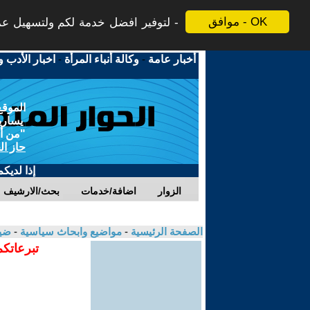
موافق - OK
لتوفير افضل خدمة لكم ولتسهيل عملي
أخبار عامة
-
وكالة أنباء المرأة
-
اخبار الأدب و
الموقع
يسارية
"من أج
حاز ال
إذا لديك
الزوار
اضافة/خدمات
بحث/الارشيف
الصفحة الرئيسية
-
مواضيع وابحاث سياسية
-
ضيا
تبرعاتكم