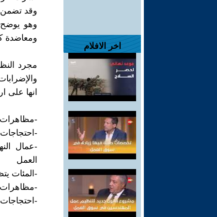
وقد تضمن ه
وهو يوضح ا
ومعاضدة كل
اخر الافلام
مجرد النظر
والإضرابات
انها على ار
-مظاهرات ا
-احتجاجات 
-عمال النه
العمل
-المئات يتظ
-مظاهرات و
-احتجاجات 