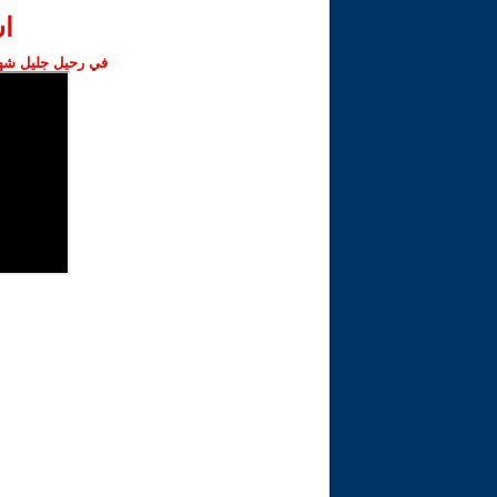
ا‫
في رحيل جليل شهبا