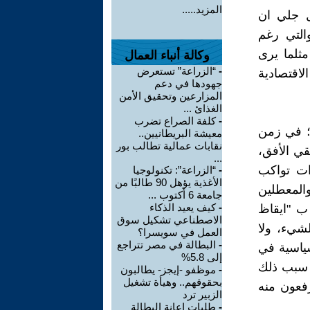
المزيد.....
ل جلي ان
التي رغم
مثلما يرى
وكالة أنباء العمال
-
“الزراعة” تستعرض
لاقتصادية
جهودها في دعم
المزارعين وتحقيق الأمن
الغذائ ...
-
كلفة الصراع تضرب
؛ في زمن
معيشة البريطانيين..
نقابات عمالية تطالب بور
قي الأفق،
...
ات تواكب
-
“الزراعة”: تكنولوجيا
الأغذية يؤهل 90 طالبًا من
والمعطلين
جامعة 6 أكتوب ...
-
كيف يعيد الذكاء
 ب "ايقاظ
الاصطناعي تشكيل سوق
شيء، ولا
العمل في سويسرا؟
-
البطالة في مصر تتراجع
سياسية في
إلى 5.8%
. سبب ذلك
-
موظفو -إيجز- يطالبون
بحقوقهم.. وهيأة تشغيل
رفعون منه
الزبير ترد
-
طلبات إعانة البطالة