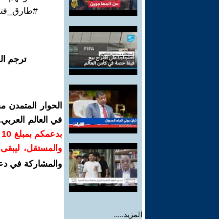
#طارق_فت
ترجم ال
الحوار المتمدن م
في العالم العربي
ب
والمستقل، ليبقى ص
والمشاركة في دع
المزيد.....