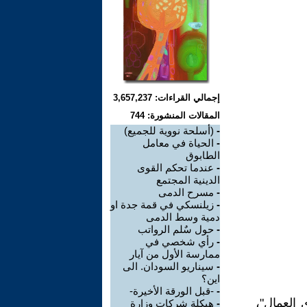
إجمالي القراءات: 3,657,237
المقالات المنشورة: 744
-
(أسلحة نووية للجميع)
-
الحياة في معامل
الطابوق
-
عندما تحكم القوى
الدينية المجتمع
-
مسرح الدمى
-
زيلنسكي في قمة جدة او
دمية وسط الدمى
-
حول سٌلم الرواتب
-
رأي شخصي في
ممارسة الأول من آيار
-
سيناريو السودان. الى
اين؟
-
-قبل الورقة الأخيرة-
2" من منشور "صدى العمال"،
-
هيكلة شركات وزارة