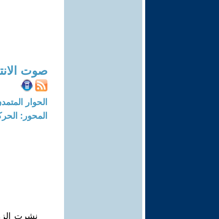
صوت الانت
الحوار المتمدن-العدد: 7632 - 3
المحور: الحركة