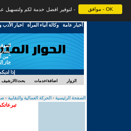
موافق - OK
لتوفير افضل خدمة لكم ولتسهيل عملي
أخبار عامة
-
وكالة أنباء المرأة
-
اخبار الأدب و
الموقع
يسارية
"من أج
حاز ال
إذا لديك
الزوار
اضافة/خدمات
بحث/الارشيف
الصفحة الرئيسية
-
الحركة العمالية والنقابية
-
صو
تبرعاتكم