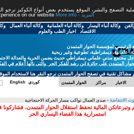
ة التصفح والنشر، الموقع يستخدم بعض أنواع الكوكيز نرجو النق
More info - المزيد
experience on our website
الفن
-
وكالة أنباء اليسار
-
وكالة أنباء العلمانية
-
وكالة أنباء العمال
-
وكا
الاقتصاد
-
اخبار الطب والعلوم
 الرئيسي لمؤسسة الحوار المتمدن
، علمانية، ديمقراطية، تطوعية وغير ربحية
ل مجتمع مدني علماني ديمقراطي حديث يضمن الحرية والعدالة الاجتم
حوار المتمدن على جائزة ابن رشد للفكر الحر والتى نالها أعلام في الفك
م مشاكل تقنية في تصفح الحوار المتمدن نرجو النقر هنا لاستخدام الموقع
كوردي
English
الاخبار
مراكز
الحوار المتمدن
ت الانتفاضة
- صدى العمال تواكب مسار الحركة الاحتجاجية
 وتبرعاتكن المالية تحفظ استقلال الحوار المتمدن، فشاركونا 
استمرارية هذا الفضاء اليساري الحر