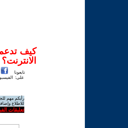
كيف تدعم-
الانترنت؟
تابعونا
على:
الفيسب
رأيكم مهم للج
للاطلاع وإضافة
تعليقات الف