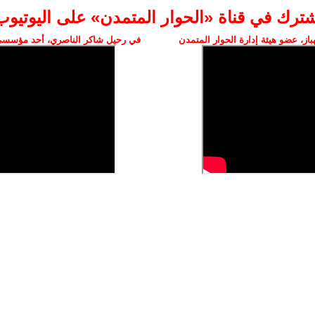
شترك في قناة «الحوار المتمدن» على اليوتيوب
ز، عضو هيئة إدارة الحوار المتمدن
في رحيل شاكر الناصري، أحد مؤسسي 