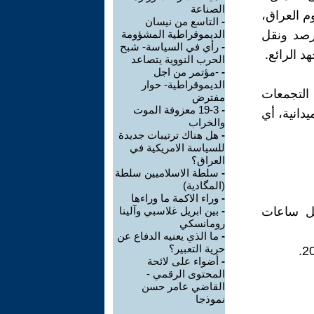
الصناعة
م العراق،
-
التاسع من نيسان
 رصد ونقل
الديموقراطية المشؤومة
-
رأي في السياسة- شبح
 الرائع.
الحرب النووية يتصاعد
-
-مؤتمر من اجل
الديموقراطية- حوار
 التجمعات
مفترض
-
19-3 معزوفة الموت
دانية، أي
والخراب
-
هل هناك ترتيبات جديدة
للسياسة الامريكية في
العراق؟
-
سلطة الاسلاميين سلطة
(المگادية)
-
وراء الاكمة ما وراءها
يل ساعات
-
بين ابريل غلاسبي وآلينا
رومانسكي
-
ما الذي يعنيه الدفاع عن
حرية التعبير؟
-
أضواء على لائحة
المحتوى الرقمي -
القاضي عامر حسن
نموذجا