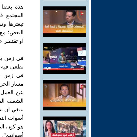
هذه بعضا 
المجتمع في
تبعثرها وت
البعض؛ مع 
او تقتصر ع
في زمن يس
تطغى فيه ص
في زمن رج
مسار الحركة
عن العمل، 
الشغف الى
ينبغي ان ن
أصوات التش
هو كون الن
أصواتهم".