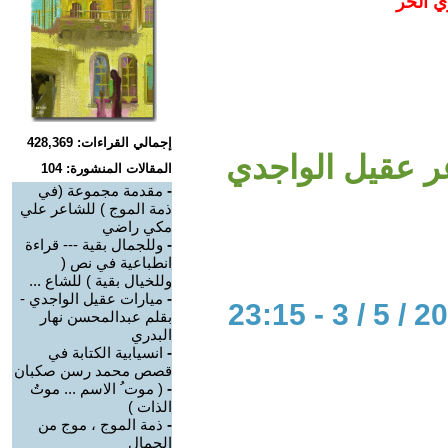
ي الحر
إجمالي القراءات: 428,369
ر عقيل الواجدي
المقالات المنشورة: 104
-
مقدمة مجموعة (في
ذمة الموج ) للشاعر علي
مكي راضي
-
وللجمال بقية --- قراءة
انطباعية في نص (
وللخيال بقية ) للشاع ...
-
ميارات عقيل الواجدي -
بقلم عبدالمحسن نهار
البدري
-
انسيابية الكتابة في
قصص محمد رسن صكبان
-
( موت ُ الاسم ... موتُ
الذات )
-
ذمة الموج ، موج من
الجمال