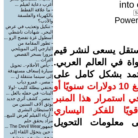
into
أغرب دعاية لفيلم ...
-
ما علاقة القطط
بالكهرباء والفلسفة
Power
والأدب؟
-
تنكيل وتعذيب في عرض
البحر.. شهادات ناشطي
أسطول غزة تفضح الرو ...
-
تطور المقامة من
ستقل يسعى لنشر قيم
اليازجي إلى المويلحي
مرورا بسحر القصص
واة في العالم العربي.
التراث ...
-
-باص الأحلام-.. تحويل
سيارة إسعاف مستهدفة
عتمد بشكل كامل على
إلى سينما متنقلة ل ...
-
مصر.. عمرو دياب
ساهم/ي معنا! بدعمكم بمبلغ 10 دولارات سنويًا أو
يحتفي ببطلة كليب -لولا
البنات- في حفله بالعل ...
 استمرار هذا المنبر
-
مصر.. كشف أثري جديد
يوثق آلاف السنين من
ويًا للفكر اليساري
الاستيطان البشري
-
أزياء الفيلم تُعرض للبيع..
ى معلومات التحويل
مزاد يحقق حلم
جمهورThe Devil Wear ...
-
حين يتحوّل اللقاء إلى
-زحف بشري-.. دمشق