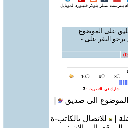
م
بنترست
تمبلر
بلوكر
فليبورد
الموبايل
عليق على الموضوع
نرجو النقر على -
)
0
الموضوع الى صديق
|
لة
|
للاتصال بالكاتب-ة
موقع الى الان :