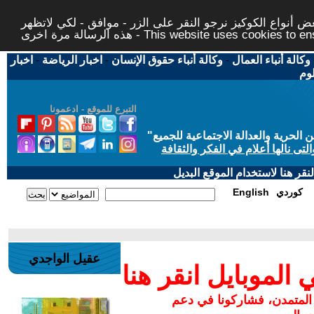
 أنواع الكوكيز نرجو النقر على الزر - موافق - لكي لاتظهر
This website uses cookies to ensure you ge
وكالة أنباء العمال
-
وكالة أنباء حقوق الإنسان
-
اخبار الرياضة
-
اخبار
لوم
التبرع للموقع - ادعمونا
حرية والعدالة الاجتماعية للجميع
"
تى نالها أعلام في الفكر والثقافة
قر هنا لاستخدام الموقع البديل
كوردي
English
عقيل الواجدي
لموبايل انقر هنا
 المتمدن، فشاركونا في دعم