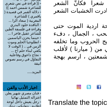
شعرا فكأنَّ الشعر
-
(( قراءة في نص شعري
للشاعرة شمس احمد ))
صادرت الخشبات الشعر
-
دلالة القمر في قصيدة (
ياقمري ) للشاعرة
المغربية ( سعاد الزا ...
شحة اردية الموت حتى
-
الناقدة خلود البدري
وقراءة في فلسفة الطين
الحب ، الجمال ، دفء
للشاعر عقيل فاخر ا ...
-
حينما يحزن الياسمين
ج الحروب وما تخلفه
-
انطلوجيا الحلم وموت
الزمن في .. ( الوقت لا
 من ( ميارنا ) لأقلب
يكفي لبناء حلم اخ ...
-
نجاح داعوق وفاعلية
شمعتين ، ارسم بهجة
التفاؤل في رسم نصوص
انيقة
المزيد.....
اخبار الأدب والفن
-
فنان مصري شهير يعلن
اعتزاله التمثيل نهائيا
Translate the topic
-
رجل يعيش داخل لوحة
إعلانية.. نتفليكس تبتكر