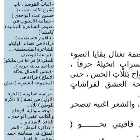
-
البابُ المُوصد ، باب
يُشرع لكاتب شاب (
حسين عماد الواجدي )
-
جمالية الأسلوب في
نصوص الشاعرة اللبنانية (
كاميليا )
-
( اقمار فلسطينية )
قراءة في قصائد الهايكو
للشاعرة الفلسطينية ...
ة تغتال بقايا الضوء
-
(براعة التوظيف
للمفردة) قراءة في هايكو(
رابٍ اتخيلهُ حرفاً ،
تجاعيد مدينة خربة ) ...
-
(نقش الجمال بحنّاء
 بَتَلاتِ الحس ، حتى
الابداع ) قراءة في
حة العشق لفراشاتٍ
المجموعة الشعرية ( نقش
...
-
دراسة اسلوبية ( الجزء
الأول ) في قصة ( لا ذاكرة
 والشعر اغنية تتصحر
للوطن ) للأد ...
-
لوحة متوالية الاوجاع
والكاتب عقيل الواجدي..
للناقد الاستاذ و ...
افيتي نحــــــــو (
-
لاذاكرة للوطن - النص
.
المتوّج في مسابقة احمد
بوزفور - قراءة ل ...