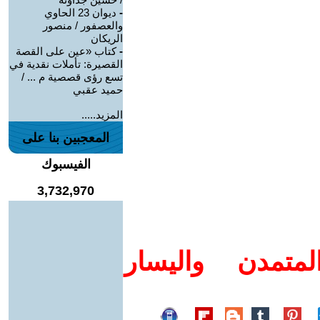
-
ديوان 23 الحاوي
والعصفور / منصور
الريكان
-
كتاب «عين على القصة
القصيرة: تأملات نقدية في
تسع رؤى قصصية م ... /
حميد عقبي
المزيد.....
المعجبين بنا على
الفيسبوك
3,732,970
متمدن واليسار