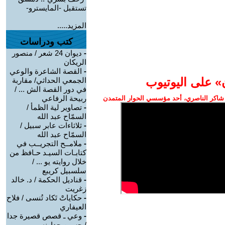
تستقبل -المايسترو-
المزيد.....
كتب ودراسات
-
ديوان 24 شعر / منصور
الريكان
-
القصة الشاعرة والوعي
» على اليوتيوب
الجمعي الحداثي/ مقاربة
في دور القصة الش ... /
ربيحة الرفاعي
شاكر الناصري، أحد مؤسسي الحوار المتمدن
-
تصاوير لية الظمأ /
السمّاح عبد الله
-
ثلاثاءات عابر سبيل /
السمّاح عبد الله
-
ملامــح التجريــب في
كتابـات السيـد حـافظ من
خلال روايته يو ... /
سلسبيل كريبع
-
قناديل الحكمة / د. خالد
زغريت
-
حكاياتْ تَكاد تُنسى / فلاح
العيفاري
-
وعي ـ قصص قصيرة جدا
/ حسين جداونه