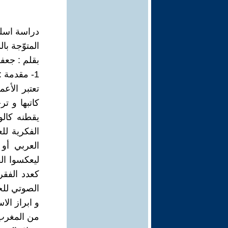
دراسة اسلوب
المتوّجة ب
بقلم : جعف
1- مقدمة :
تعتبر الأع
كاتبها و ت
يقطنه كالو
الفكرية للع
العربي أو 
ليعكسوا الف
كعدد الفقر
الصوتي للح
و ابراز الا
من المغرب 