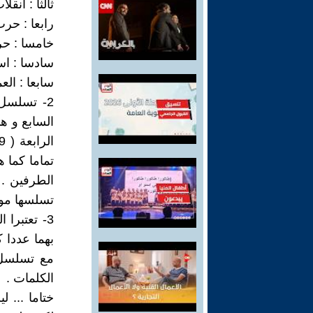
ثالثا : انقلاب 18 تشرين الثاني 1963 وتولي أحمد حسن البكر ر
رابعا : حرب ال
خامسا : حرب 
سادسا : اسق
سابعا : ال
2- تسلسل
السابع و ه
تماما كما ه
الطرفين .
تسلسها موا
3- تعتبرا
بهما عددا 
الكلمات .
ختاما ... 