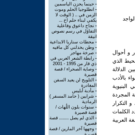
-
حينما يحزن الياسمين
-
انطلوجيا الحلم وموت
الزمن في .. ( الوقت لا
لواجد
يكفي لبناء حلم اخ ...
-
نجاح داعوق وفاعلية
التفاؤل في رسم نصوص
انيقة
-
محطات سناريا الابداعية
-
وطن يخذلني كل مافيه
ر و أحوال
-
صرخة مهاجر
-
رابطة الشعر العربي في
حيط الذي
ذي قار من 1995 - 2001
ن الدلالة
-
وصاية الصحراء / قصة
قصيرة
اء بالأدب
-
التلويح لن يعيد السفن
المغادرة
 البنيوية
-
مأدبة أبليس
ية المجردة
-
شرايين ( حامد المسفر )
الرمادية
و التكرار
-
سنوات بلون اللُهاث /
د الكلمات
قصة قصيرة
-
الذي لم يصل ........ قصة
غة العربية
قصيرة
-
وجهها آخر المارين / قصة
قصيرة