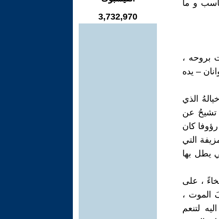
اسب و ما
3,732,970
ت بروحه ،
نان – يده
يالهُ الذي
 تشيحُ عن
رؤوفا كان
يفة التي
ي يطل بها
خاءً ، على
فَ الموت ،
يه لتنعم