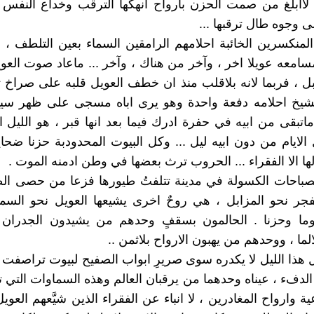
لاابلغ من صمت الحزن بارواح انهكها الترقب وخداع النفس 
وجوه طال ترقبها ...
 المنكسرين الخائبة احلامهم الرامقين السماء بعين التلطف ، ه
امعه عويلا اخر ، وآخر من هناك ، وآخر ... ماعاد صوت ال
بل ، فربما لانه بلاقلب منذ ان خطف العويل قلبه على صراخ 
تشيخ احلامه دفعة واحدة وهو يرى اباه مسجى على ظهر سيار
اتبقى من ابيه في حفرة ادرك فيما بعد انها قبر ، هو الليل ا
الايام من دون ابيه ليل ... وكل البيوت المحدودبة حزنا ضحا
لها الا الفقراء ... الحروب ترث بعضها في وطن ادمنه الموت .
لصباحات الكسولة في مدينة تتلفتُ طيورها فزعا من حصى الص
جر نحو المزابل ، هي روحٌ اخرى يشيعها العويل نحو السماء
جوما وحزنا . الحالمون بسقفٍ وحدهم من يشيدون الجدران
لما ، ووحدهم من يهبون الارواح بلاثمن ..
هذا الليل لا يكدره سوى صريرِ ابواب الصفيح لبيوت تراصفت 
 الدفء ، عيناه وحدهما من يرقبان العالم وهذه السماوات التي 
دعية وارواح المغادرين ، لا انباء عن الفقراء الذين شيَّعهم العو