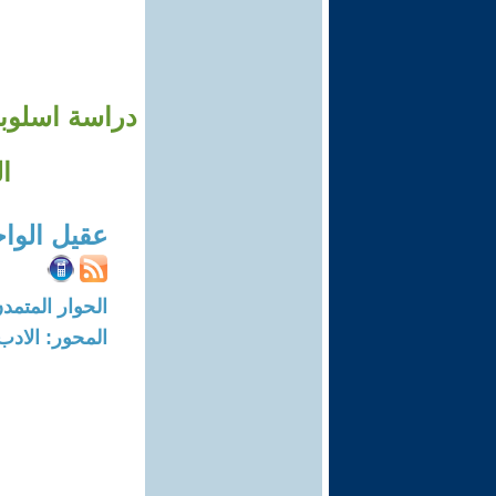
دراسة اسلوبي
ا
عقيل الوا
الحوار المتمدن-العدد: 5885 - 18
المحور: الادب