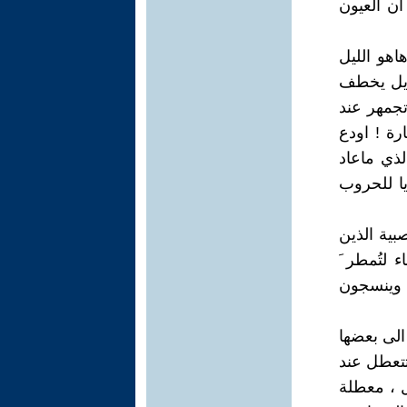
ان العيون
اهو الليل
عويل يخطف
تجمهر عند
ة ! اودع
لذي ماعاد
يا للحروب
بية الذين
 لتُمطر َ
 وينسجون
الى بعضها
تتعطل عند
يل ، معطلة