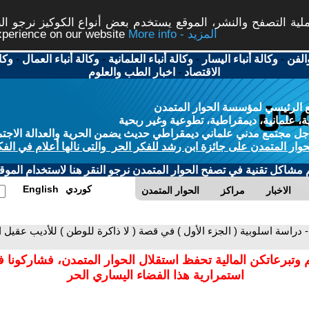
ة التصفح والنشر، الموقع يستخدم بعض أنواع الكوكيز نرجو النق
More info - المزيد
experience on our website
الفن
-
وكالة أنباء اليسار
-
وكالة أنباء العلمانية
-
وكالة أنباء العمال
-
وكا
الاقتصاد
-
اخبار الطب والعلوم
 الرئيسي لمؤسسة الحوار المتمدن
، علمانية، ديمقراطية، تطوعية وغير ربحية
ل مجتمع مدني علماني ديمقراطي حديث يضمن الحرية والعدالة الاجتم
حوار المتمدن على جائزة ابن رشد للفكر الحر والتى نالها أعلام في الفك
م مشاكل تقنية في تصفح الحوار المتمدن نرجو النقر هنا لاستخدام الموقع
كوردي
English
الاخبار
مراكز
الحوار المتمدن
- دراسة اسلوبية ( الجزء الأول ) في قصة ( لا ذاكرة للوطن ) للأديب عقيل 
 وتبرعاتكن المالية تحفظ استقلال الحوار المتمدن، فشاركونا 
استمرارية هذا الفضاء اليساري الحر