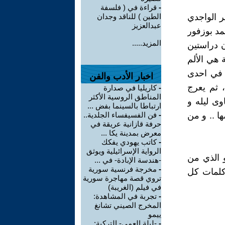
-
قراءة في ( فلسفة
ر الواجدي
الطين ) للناقد وجدان
عبدالعزيز
د بوزفور
المزيد.....
 دراستين
ة هي الألم
ه في احدى
اخبار الأدب والفن
 ثم يعرج
-
كاريليا في صدارة
المناطق الروسية الأكثر
وى ليله و
ارتباطا بالسينما بفض ...
ا .. و من
-
فن الفسيفساء الجلدية..
حرفة قازانية عريقة في
معرض بمدينة يكا ...
-
كاتب يهودي يفكك
الرواية الإسرائيلية ويوثق
 الذي من
-هندسة الإبادة- في ...
-
مخرجة فرنسية سورية
 كلمات كل
تروي قصة مهاجرة سورية
في فيلم (الغريبة)
-
تجربة في المشاهدة:
المخرج الصيني تشانغ
ييمو
-
-ليلة العمى- التركية: