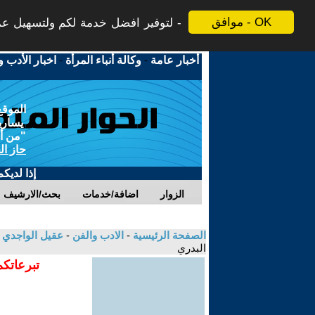
موافق - OK
لتوفير افضل خدمة لكم ولتسهيل عملي
أخبار عامة
-
وكالة أنباء المرأة
-
اخبار الأدب و
الموقع
يسارية
"من أج
حاز ال
إذا لديك
الزوار
اضافة/خدمات
بحث/الارشيف
الصفحة الرئيسية
-
الادب والفن
-
عقيل الواجدي
البدري
تبرعاتكم