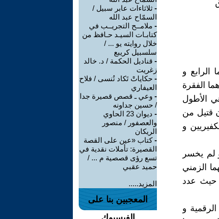
-
ثلاثاءات عابر سبيل /
السمّاح عبد الله
-
ملامــح التجريــب في
كتابـات السيـد حـافظ من
خلال روايته يو ... /
سلسبيل كريبع
-
قناديل الحكمة / د. خالد
زغريت
الرابع و
-
حكاياتْ تَكاد تُنسى / فلاح
ما الفقرة
العيفاري
-
وعي ـ قصص قصيرة جدا
الرابعة هي الأطول
/ حسين جداونه
ون قتيل من
-
ديوان 23 الحاوي
والعصفور / منصور
فيريين و
الريكان
-
كتاب «عين على القصة
القصيرة: تأملات نقدية في
و لم يخسر
تسع رؤى قصصية م ... /
ما الزمني
حميد عقبي
 الخامسة ( 49 كلمة ) من حيث عدد
المزيد.....
المعجبين بنا على
الرقمية و
الفيسبوك