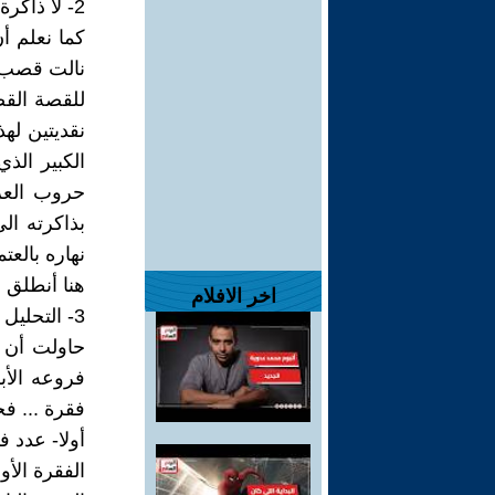
2- لا ذاكرة للوطن :
كما نعلم أ
نالت قصب 
للقصة القص
نقديتين لهذ
الكبير الذ
حروب العر
بذاكرته ال
نهاره بالعت
هنا أنطلق 
اخر الافلام
3- التحليل :
حاولت أن 
فروعه الأب
فقرة ... فخ
أولا- عدد 
الفقرة الأولى :