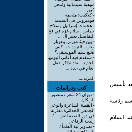
موهبة سينمائية ومُنجز
مُبهر
-
كلاكيت: ملحمة
هوميروس في السينما
-
هجمات إسرائيل وسلاح
حماس.. سلام غزة في فخ
التفاصيل يعتبر ال ...
-
بين فيثاغورس وغوبلز
وحرب الترددات.. كيف
صُنع سلم الموسيقى؟
-
ستقدم فيه أغاني ألبومها
الجديد.. نفاد تذاكر حفل
أنغام في جدة ...
المزيد.....
عد تأسيس
كتب ودراسات
-
ديوان 24 شعر / منصور
الريكان
يم قاسم رئاسة
-
القصة الشاعرة والوعي
الجمعي الحداثي/ مقاربة
في دور القصة الش ... /
لي عبد السلام
ربيحة الرفاعي
-
تصاوير لية الظمأ /
السمّاح عبد الله