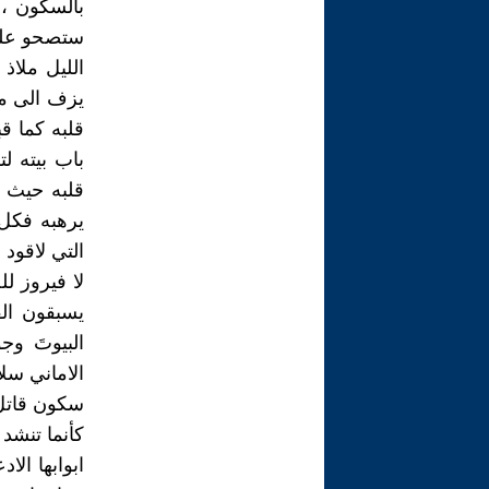
بالسكون ، 
ستصحو على 
الليل ملاذ
يزف الى مس
قلبه كما ق
باب بيته ل
قلبه حيث م
يرهبه فكل 
التي لاقود 
لا فيروز ل
يسبقون الف
البيوتَ و
الاماني سلا
سكون قاتل 
كأنما تنشد
ابوابها الا