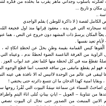
لفكرته بأسلوب وجداني ماهر يقرب ما بخلده من فكره لتتن
مكان و تاريخ ...
سة ..
ص الكامل لقصة ( لا ذاكرة للوطن ) بقلم الواجدي
ة سيجارته التي في يده ، معقود قِرانها منذ اول فجيعة المّ
 يعبّأ المكان يرسمُ ذات المشهد دون خروج عن النص ، هما عنوا
أيامٍ تعيد نفسها .
اَلْقوها كيس القمامة بقيمة وطنٍ بخلَ عن لحظةِ اتكاءٍ له ، خ
 الزاوية من الغرفة الناعسة الضوء لحظةُ ندم ، وعيناه التي
لةٌ تقطعُ منه في كل لحظة منها حُلما تعثر عند ابواب العوز . 
 فهو لم يقطع ماتبقى من ساقه فحسب انما قطع الوجوه المز
ا ليبقى في عالم من الوحدة لاانيس له الا نافذة هي عينه الت
، وبقايا امنية كهذا الدخان ما ان تتسع دائرته حتى يختفي !
ي اصاختْ السماء عن سماعة سِمَةُ البيوت التي تُفْردُ روحها س
ها من تتناوبهُ – العويل – اياتٍ بيناتٍ تُتلى اناءَ اليتمِ واطرا
م الانين المنبعث من الصدور حتى تخال ان البيوت تصغي ال