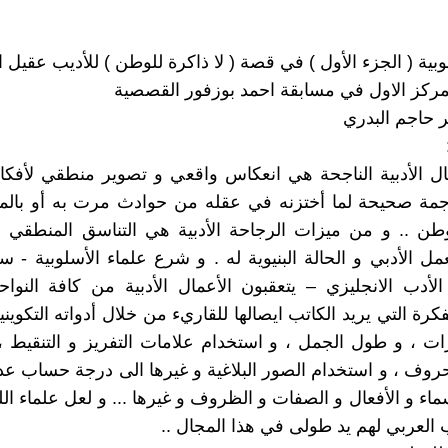
ية ( الجزء الأول ) في قصة ( لا ذاكرة للوطن ) للأديب عقيل ا
المركز الاول في مسابقة احمد بوزفور القصصية
ر حاجم البدري
مال الأدبية الناجحة هي انعكاس واقعي و تصوير منطقي لأفكا
رجمة صحيحة لما أختزنه في عقله من حوادث مرت به أو بالم
طن .. و من ميزات الرجاحة الأدبية هي التناسق المنطقي بي
مل الأدبي و الحالة البنيوية له . و شرع علماء الأسلوبية - سو
الأدب الانجليزي – يتعقبون الأعمال الأدبية من كافة النواحي
كرة التي يريد الكاتب ايصالها للقاريء من خلال أدواته التكوين
ات ، و طول الجمل ، و استخدام علامات التفريز و التنقيط ، 
روف ، و استخدام الصور البلاغية و غيرها الى درجة حساب عد
سماء و الأفعال و الصفات و الظروف و غيرها ... و لعل علماء الل
العربي لهم يد طولى في هذا المجال ..