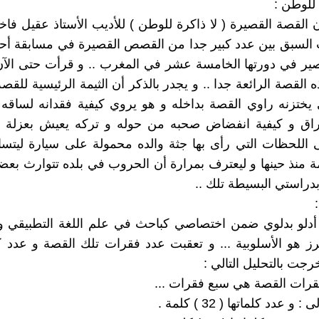
ن القصة القصيرة ( لا ذاكرة للوطن ) للأديب الأستاذ عقيل فاخ
السبق بين عدد كبير جدا من القصص القصيرة في مسابقة أحم
ير في دورتها الخامسة عشر في المغرب .. و قرأت حتى الآن
ه القصة الرائعة جدا .. و يجدر بالذكر أن الثيمة الرئيسية للقص
ي يختزنه راوي القصة بداخله و هو يروي كيفية فقدانه لساق
اق و كيفية انفضاض صحبه من حوله و تركه يعيش بعزلة ،
ى اللحظات التي رأى بها جثة والده محمولة على سيارة ليتسا
مة منذ حينها و ليعترف بمرارة أن الحروب في بلده تتوارث بعضه
بدراستي البسيطة تلك ..
أدلو بدلوي ضمن اختصاصي كباحث في علم اللغة التطبيقي و
رز هو الأسلوبية ... و تعقبت عدد فقرات تلك القصة و عدد
رجت بالتحليل التالي :
فقرات القصة هي سبع فقرات ...
 و عدد كلماتها ( 32 ) كلمة .