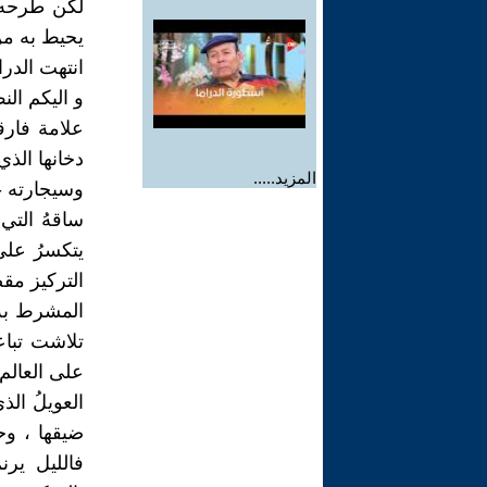
لكن طرحه 
يحيط به من 
انتهت الدرا
و اليكم الن
علامة فارق
دخانها الذي
المزيد.....
وسيجارته - ل
ساقهُ التي 
يتكسرُ على
التركيز مقص
المشرط به
تلاشت تباع
على العالم 
العويلُ الذ
ضيقها ، وحد
فالليل يرن