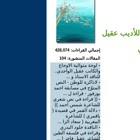
للأديب عقيل
إجمالي القراءات: 428,074
المقالات المنشورة: 104
-
لوحة متوالية الاوجاع
والكاتب عقيل الواجدي..
للناقد الاستاذ و ...
-
لاذاكرة للوطن - النص
المتوّج في مسابقة احمد
بوزفور - قراءة ل ...
-
(( قراءة في نص شعري
للشاعرة شمس احمد ))
-
دلالة القمر في قصيدة (
ياقمري ) للشاعرة
المغربية ( سعاد الزا ...
-
الناقدة خلود البدري
وقراءة في فلسفة الطين
للشاعر عقيل فاخر ا ...