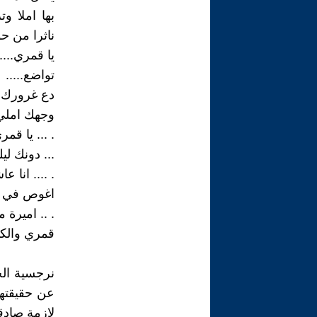
بها املا و
ناثرا من حو
يا قمري....
تواضع.....
دع غرورك. .
وجهك املي.
. ... يا قمر
... دونك ليل
. .... انا ع
اغوص في ر
. .. اميرة مد
قمري والكو
نرجسية ال
عن حقيقتها
لازمة صادق