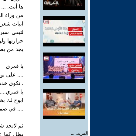
ها أنت. ...
من وراء الض
ابيات شعر..
لتبقى سير
حرارتها ولو
يجد من يصغ
يا قمري
.... على نو
. تكوي خدي.
يا قمري....
ابوح لك بخبا
.... في صم
ثم لاتجد ش
المزيد.....
يطل كما عه