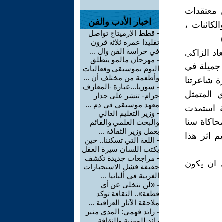
 معتقدات
اخبار الأدب والفن
الكائنات ،
-
قطط الإرميتاج تواصل
تقليدا عمره ثلاثة قرون
في حراسة الفن وال ...
اد الزاكي
-
مهرجان مالمو ينطلق
 جميلة في
اليوم بموسيقى وفعاليات
وأطعمة من مختلف أن ...
ة شاعرتنا
-
سوريا...عبارة -المعازف
 المتمثل
حرام- تنشر على جدار
معهد موسيقي في دم ...
ة استمدت
-
وزير التعليم العالي
حاكاة سنا
والبحث العلمي والقائم
بعمل وزير الثقافة ...
 اثر هذا
-
اللغة التي تسكننا.. حين
يكتب اللسان سيرة العقل
-
مراجعات جديدة تكشف
 ان يكون
حقيقة فشل الاستخبارات
الغربية في ألبانيا ...
-
«لن نتخلى عن أي
قطعة».. الثقافة تؤكد
ملاحقة الآثار العراقية ...
-
رائد فهمي: المدى منبر
رائد للمهنية والثقافة