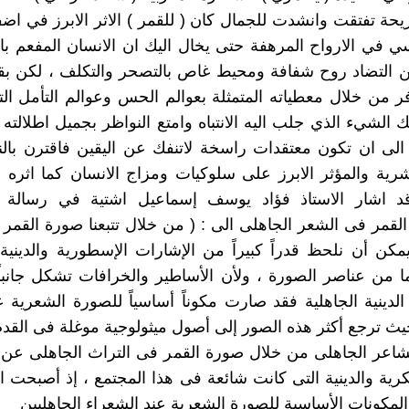
يحة تفتقت وانشدت للجمال كان ( للقمر ) الاثر الابرز في اضف
سي في الارواح المرهفة حتى يخال اليك ان الانسان المفعم با
ن التضاد روح شفافة ومحيط غاص بالتصحر والتكلف ، لكن بق
ر من خلال معطياته المتمثلة بعوالم الحس وعوالم التأمل ال
ك الشيء الذي جلب اليه الانتباه وامتع النواظر بجميل اطلالته 
الى ان تكون معتقدات راسخة لاتنفك عن اليقين فاقترن بالن
شرية والمؤثر الابرز على سلوكيات ومزاج الانسان كما اثره 
قد اشار الاستاذ فؤاد يوسف إسماعيل اشتية في رسالة ا
لقمر فى الشعر الجاهلى الى : ( من خلال تتبعنا صورة القمر
يمكن أن نلحظ قدراً كبيراً من الإشارات الإسطورية والدينية 
ا من عناصر الصورة ، ولأن الأساطير والخرافات تشكل جانبا
الدينية الجاهلية فقد صارت مكوناً أساسياً للصورة الشعرية 
حيث ترجع أكثر هذه الصور إلى أصول ميثولوجية موغلة فى القدم
اعر الجاهلى من خلال صورة القمر فى التراث الجاهلى عن ا
كرية والدينية التى كانت شائعة فى هذا المجتمع ، إذ أصبحت ال
 المكونات الأساسية للصورة الشعرية عند الشعراء الجاهليين