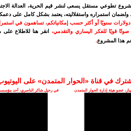
شروع تطوعي مستقل يسعى لنشر قيم الحرية، العدالة الاجتم
. ولضمان استمراره واستقلاليته، يعتمد بشكل كامل على دعمك
دعمكم بمبلغ 10 دولارات سنويًا أو أكثر حسب إمكانياتكم، تساهمون في استم
وتًا قويًا للفكر اليساري والتقدمي
،
انقر هنا للاطلاع على 
م هذا المشروع
.
شترك في قناة «الحوار المتمدن» على اليوتيوب
ز، عضو هيئة إدارة الحوار المتمدن
في رحيل شاكر الناصري، أحد مؤسسي 