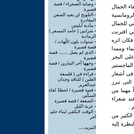
-
وصاية الصحراء / قصة
اء الجمال
قصيرة
لرومانسية
-
التلويح لن يعيد السفن
المغادرة
ي للجمال
-
مأدبة أبليس
-
شرايين ( حامد المسفر )
تي اقترنت
الرمادية
فكان اثره
-
سنوات بلون اللُهاث /
قصة قصيرة
ماء وممدا
-
الذي لم يصل ........ قصة
على البحر
قصيرة
-
وجهها آخر المارين / قصة
لماجستير
قصيرة
 فى أشعار
-
قراءة في ( فلسفة
الطين ) للناقد وجدان
التى تبرز
عبدالعزيز
ً مهما من
-
قصة قصيرة / لحظةُ لقاءِ
السكّين
عند شعراء
-
الصفعة / قصة قصيرة
-
عربة الليل
 .
-
الوقت لايكفي لبناء حلم
لكثير من
آخر
نظرة إليه
المزيد.....