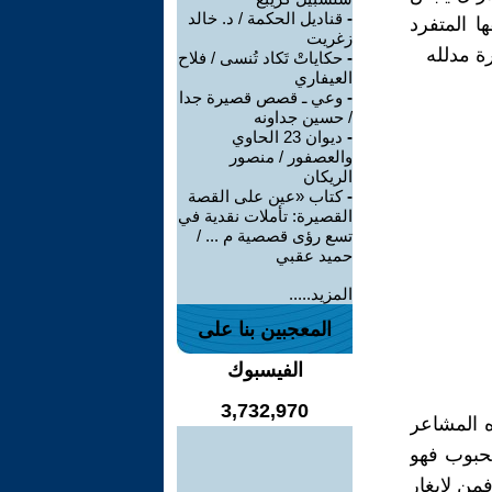
-
قناديل الحكمة / د. خالد
ا المتفرد
زغريت
رة مدلله
-
حكاياتْ تَكاد تُنسى / فلاح
العيفاري
-
وعي ـ قصص قصيرة جدا
/ حسين جداونه
-
ديوان 23 الحاوي
والعصفور / منصور
الريكان
-
كتاب «عين على القصة
القصيرة: تأملات نقدية في
تسع رؤى قصصية م ... /
حميد عقبي
المزيد.....
المعجبين بنا على
الفيسبوك
3,732,970
 المشاعر
محبوب فهو
من لايغار