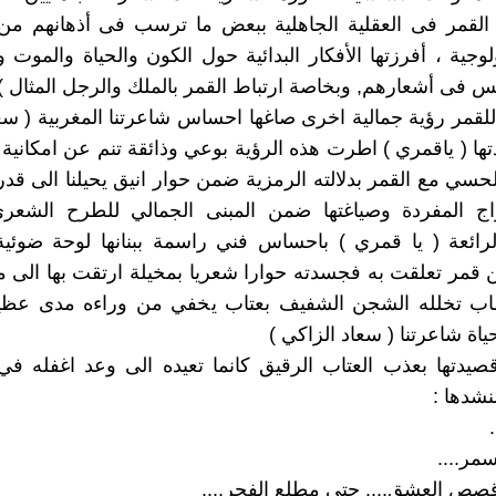
 القمر فى العقلية الجاهلية ببعض ما ترسب فى أذهانهم من
لوجية ، أفرزتها الأفكار البدائية حول الكون والحياة والموت و
س فى أشعارهم, وبخاصة ارتباط القمر بالملك والرجل المثال )
للقمر رؤية جمالية اخرى صاغها احساس شاعرتنا المغربية ( سع
ها ( ياقمري ) اطرت هذه الرؤية بوعي وذائقة تنم عن امكانية
حسي مع القمر بدلالته الرمزية ضمن حوار انيق يحيلنا الى قدر
ج المفردة وصياغتها ضمن المبنى الجمالي للطرح الشعري
لرائعة ( يا قمري ) باحساس فني راسمة ببنانها لوحة ضوئي
 قمر تعلقت به فجسدته حوارا شعريا بمخيلة ارتقت بها الى م
اب تخلله الشجن الشفيف بعتاب يخفي من وراءه مدى عظيم
اة شاعرتنا ( سعاد الزاكي )
يدتها بعذب العتاب الرقيق كانما تعيده الى وعد اغفله في
شدها :
مر....
صص العشق.... حتى مطلع الفجر....