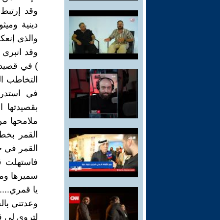
وقد إرتبط
دينية وميثو
والذى إنعك
وقد انبرى 
) في قصيدت
التخاطب ال
في استدرا
بقصيدتها ا
ملامحها من
القمر بخط
القمر في حي
فاستهلت قص
سميرها ومن
يا قمري.....
وعدتني بالس
لتروي لي ق