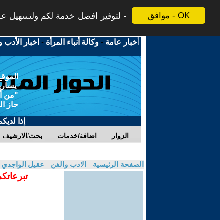
موافق - OK
لتوفير افضل خدمة لكم ولتسهيل عملي
أخبار عامة
-
وكالة أنباء المرأة
-
اخبار الأدب و
الموقع
يسارية
"من أج
حاز ال
إذا لديك
الزوار
اضافة/خدمات
بحث/الارشيف
الصفحة الرئيسية
-
الادب والفن
-
عقيل الواجدي
تبرعاتكم