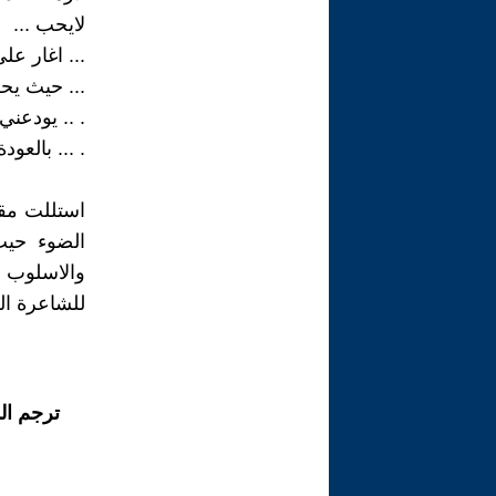
لايحب ...
... اغار ع
... حيث يح
. .. يودعني.
. ... بالعودة
استللت مقا
الضوء حيث
والاسلوب ا
للشاعرة ال
ترجم ال