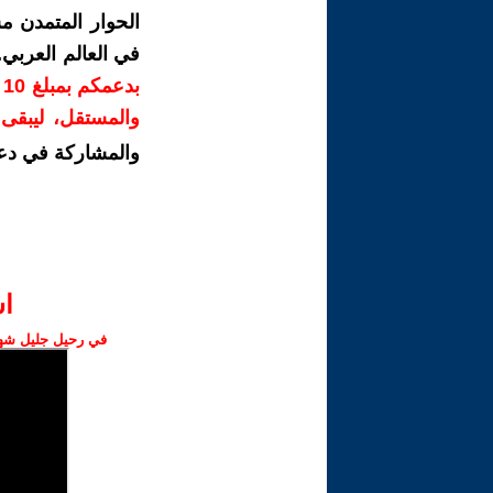
الحوار المتمدن م
في العالم العربي
ب
والمستقل، ليبقى ص
والمشاركة في دع
ا‫
في رحيل جليل شهبا