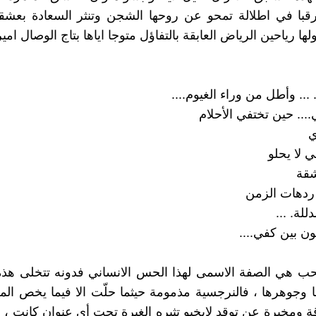
ترقبا في اطلالة تمحو عن روحها الشجن وتنثر السعادة بعشقه
لها رياحين الرياض العابقة بالتفاؤل متوجا اياها بتاج الوصال امي
.. وأطل من وراء الغيوم....
... حين تختفي الأحلام
ي
ي لا يحلو
اشقة
دهات الزمن
للة. ...
ن بين كفي....
حب هي الصفة الاسمى لهذا الحس الانساني فدونه تتخلى هذه
 وجوهرها ، فالنرجسية مذمومة حيثما حلّت الا فيما يخص ال
ة ومخبرة عن توقد لايخبو تثيره الغيرة تحت أي عنوان كانت ، ف