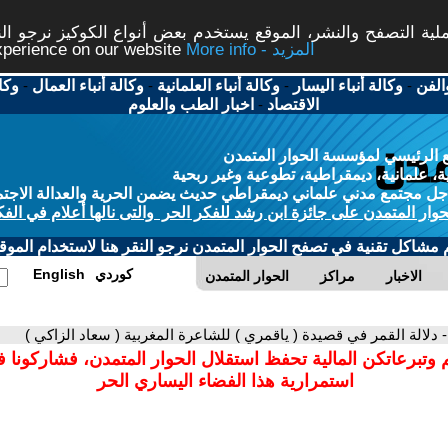
ة التصفح والنشر، الموقع يستخدم بعض أنواع الكوكيز نرجو النق
More info - المزيد
experience on our website
الفن
-
وكالة أنباء اليسار
-
وكالة أنباء العلمانية
-
وكالة أنباء العمال
-
وكا
الاقتصاد
-
اخبار الطب والعلوم
 الرئيسي لمؤسسة الحوار المتمدن
، علمانية، ديمقراطية، تطوعية وغير ربحية
ل مجتمع مدني علماني ديمقراطي حديث يضمن الحرية والعدالة الاجتم
حوار المتمدن على جائزة ابن رشد للفكر الحر والتى نالها أعلام في الفك
م مشاكل تقنية في تصفح الحوار المتمدن نرجو النقر هنا لاستخدام الموقع
كوردي
English
الاخبار
مراكز
الحوار المتمدن
- دلالة القمر في قصيدة ( ياقمري ) للشاعرة المغربية ( سعاد الزاكي )
 وتبرعاتكن المالية تحفظ استقلال الحوار المتمدن، فشاركونا 
استمرارية هذا الفضاء اليساري الحر