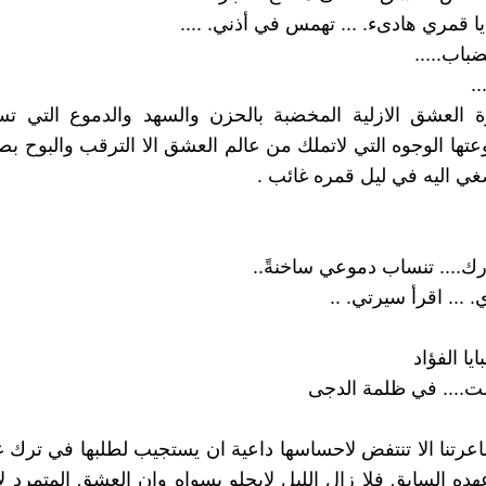
 يا قمري هادىء. ... تهمس في أذني. ....
باب.....
.
ة العشق الازلية المخضبة بالحزن والسهد والدموع التي ت
عتها الوجوه التي لاتملك من عالم العشق الا الترقب والبوح بص
ي اليه في ليل قمره غائب .
رك.... تنساب دموعي ساخنةً..
 ... اقرأ سيرتي. ..
يا الفؤاد
ت.... في ظلمة الدجى
اعرتنا الا تنتفض لاحساسها داعية ان يستجيب لطلبها في ترك 
ده السابق فلا زال الليل لايحلو بسواه وان العشق المتمرد ل