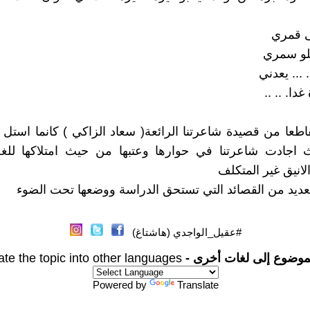
لى قمري
لو سمري
 ... يعدني
 غدا. .. ..
طعا من قصيدة شاعرتنا الرائعة( سعاد الزاكي ) كانما استل
 اجادت شاعرتنا في حوارها وعتبها من حيث امتلاكها للغة
لانيق غير المتكلف
عديد من القصائد التي تستحق الدراسة ووضعها تحت الضوء
#عقيل_الواجدي (هاشتاغ)
موضوع إلى لغات أخرى -
ate the topic into other languages
Powered by
Translate