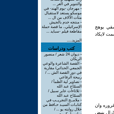
والتنوير في العر ...
-
مهرجان -يوم الهند- في
موسكو يستعد لاستقبال
مئات الآلاف من ال ...
-
منتجه خدم بالجيش
سقي بوهج
الإسرائيلي.. ما قصة حملة
مقاطعة فيلم -سبايد ...
مت لايكاد
المزيد.....
كتب ودراسات
-
ديوان 24 شعر / منصور
الريكان
-
القصة الشاعرة والوعي
الجمعي الحداثي/ مقاربة
في دور القصة الش ... /
ربيحة الرفاعي
-
تصاوير لية الظمأ /
السمّاح عبد الله
-
ثلاثاءات عابر سبيل /
السمّاح عبد الله
-
ملامــح التجريــب في
كتابـات السيـد حـافظ من
غروره وان
خلال روايته يو ... /
ازال ينبض
سلسبيل كريبع