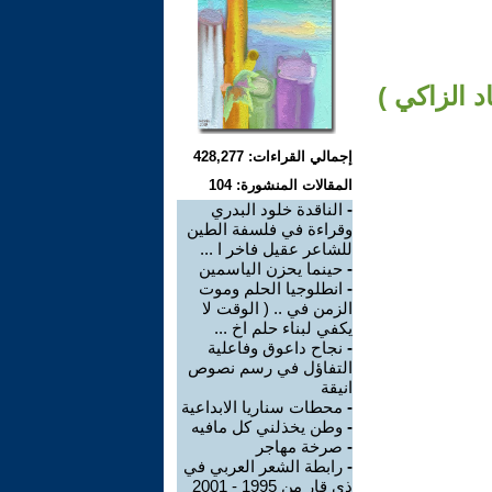
د الزاكي )
إجمالي القراءات: 428,277
المقالات المنشورة: 104
-
الناقدة خلود البدري
وقراءة في فلسفة الطين
للشاعر عقيل فاخر ا ...
-
حينما يحزن الياسمين
-
انطلوجيا الحلم وموت
الزمن في .. ( الوقت لا
يكفي لبناء حلم اخ ...
-
نجاح داعوق وفاعلية
التفاؤل في رسم نصوص
انيقة
-
محطات سناريا الابداعية
-
وطن يخذلني كل مافيه
-
صرخة مهاجر
-
رابطة الشعر العربي في
ذي قار من 1995 - 2001