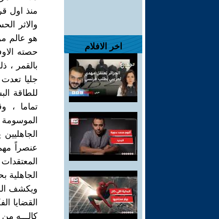
منذ اول قر
والاثر الح
هو عالم م
اخر الافلام
حصته الاوف
بالقمر ، ذل
جليا تعدت 
للطاقة الب
تماما ، و
الموسومة ا
الجاهليين 
عنصراً مهم
المعتقدات 
الجاهلية ب
ويكشف الش
القضايا الف
كإلـــه من