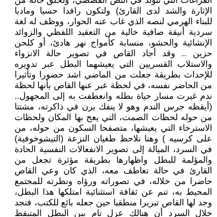
الفراغات التي تتولد في النص القصصي، ولخلق حالة من
الإثارة والشد لدى القارئ) ولتكون رافدا حسيا وماديا
للبناء الهرمي لنصه الذي غاب عنه الحوار، ووظف له لغة
سردية أنيقة صافية خالية من التعقيد اللفظي والزوائد
الإنشائية والحشو، منسابة كأمواج نهر هادئ، أو كلحن
حزين .. وقد أجاد القاص في تصوير حالة الانزواء
والاستلاب القسريين التي يعيشهما البطل عبر تدويره
للإحداث بطريقة جعلت من الماضي اشد حضورا وتأثيرا
من الحاضر نفسه، في لحظة عبر عنها القاص بأنها لحظة
ندم غيرت مسار حياة بطله وانعطفت به إلى المجهول..
(أيقظه جرس الندم وهو لا ينفك يرن في ذاكرته، مشتتا
من حوله لحظات الصمت، التي يعج بها المكان ولحظات
الاسترخاء التي يعيشها، متصفحا السكون من حوله، من
على كرسيه ) وهنا نلاحظ طغيان النزعة (التيشوخوفية)
في السرد، الميالة إلى تصوير الانفعالات النفسية الحادة
والمؤلمة للبطل واظهارها بطريقة مؤثرة تجعل من
القارئ في حالة تعاطف معه، الذي كان وعي القاص
حاضرا من خلاله، في تصوراته ورؤاه ونظرته للمجتمع
المحيط به، تنم عن ثقافة استثنائية امتلكها هذا البطل،
وجد لها القاص تبريرا منطقيا حين جعله بائع للكتب، فنجد
خلال السرد أن هنالك عزل تام بين البطل المتيقظ