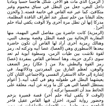
( الزمن) الذي مات هو الآخر، شكل هاجسا حسيا وماديا
داخل النص، جعل من البطل في سباق محموم وغير
متكافئ، كما عبر عنه القاص في خاتمة قصته..( والحزن
يجلد البقايا من حلم تسمَّر عند أطراف النافذة المظلمة،
مدركا إنها لن تطل مرة أخرى ولا الوقت يكفي لبناء حلم
آخر( .
(الرمزية) كانت حاضرة بين مفاصل النص المهمة، منها
المقاربة الإيحائية بين قصة البطل وقصة يوسف النبي،
وهنالك رمزية أخرى أراد لها القاص أن تكون حاضرة
ببعدها الأسطوري وهي (العصا)، عصا أبيه وتركته له، رمز
لقوة تلاشت بين طيات الزمن، وسطوة أبوية لم تعد
سوى ذكرى حزينة، وهنا استعاض القاص بمفردة (عصا)
رمز القوة والبطش بدلا من ( عكاز) رمز الضعف
والوهن، لعظم الفارق بين المفردتين ودلالاتهما، في
إشارة إلى حالة الاستقرار النفسي والاجتماعي اللتان كان
يعيشهما البطل في طفولته وهو في كنف أبيه..( أعوام
يستظل العصا التي هي كل ما ورثه عن أبيه، معلقة على
الحائط منذ أن اقتسموا تركته ).
(الوقت لا يكفي لبناء حلم آخر) قصة قصيرة بزخم
وحضور رواية كبيرة، اختزل فيها القاص عقيل فاخر
الواجدي سفر طويل من الإحداث والتداعيات عبر زمن