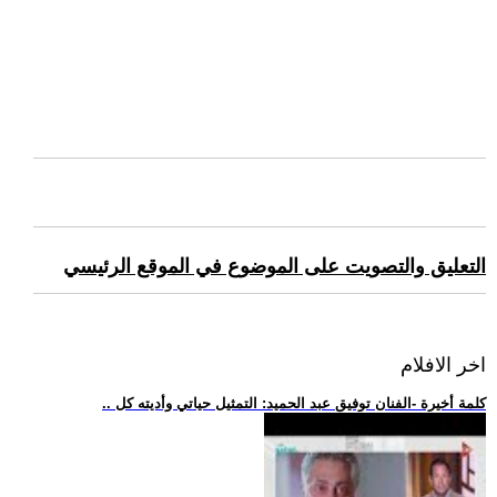
التعليق والتصويت على الموضوع في الموقع الرئيسي
اخر الافلام
.. كلمة أخيرة -الفنان توفيق عبد الحميد: التمثيل حياتي وأديته كل