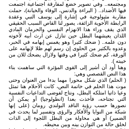
ومجتمعه.. وفي تصوير خضع لمفارقة اجتماعية اجتمعت
فيها الأضداد.. ( البراءة والدنس، الوفاء والخيانة)، حملت
مقاربة مثيولوجية في إشارة إلى يوسف النبي وعقدة
الرابطة الأخوية الزائفة، يصور لنا القاص السبب الحقيقي
الذي يقف وراء هذا الانهزام النفسي والحرمان المادي
اللذان يعيشهما البطل حين تنازل عن ارث أبيه لأخوته
دون علمه.. ( ضحك كثيرا وهو يغمس إبهامه في الحبر،
وعدوه بالكثير من الحلوى إن رسم لهم ظلا لإبهامه على
الورقة، كم ضحك كثيرا في وقتها ولازال يضحك للان من
خيبته ).
وهنا أود أن أشير إلى القوى المؤثرة التي ساهمت بناء
هذا النص القصصي وهي:
( الحلم) الذي شكل محورا مهما بدءا من العنوان وحتى
موت هذا الحلم في خاتمة النص، كانت الأحلام هنا تمثل
وعيا ذاتيا امتلكه البطل، ونتاج لفوضى التداعيات النفسية
التي تجتاحه، فأخذت بعدا (انطولوجيا) أو يمكن أن
نصورها حسب رؤية الناقد البولندي رومان (على إنها
شبكة من النوايا والأفكار والرؤى وتفسير لما يحدث في
الضمير) أو هي محاولة من البطل اللجوء إلى الذات
لخلق حالة من التوازن بينه وبين محيطه.