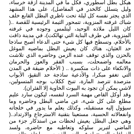
هيكل بطل أسطوري، فكل ما في المدينة أزقة خرساء،
وليل يتسلل كالخدر في المفاصل)، على هذا المشهد
الذي يجتر نفسه كل ليلة تحت ناظري البطل القابع خلف
شباك غرفته المنزوية، تتمحور الثيمة الرئيسية للقصة ..(
كان الليل ملاذه الوحيد، ليتلمس وجوده في غرفته
المنزوية، في طرف البناية التي تهالكت)، في مدينة ذاقت
بالأحلام، وتسطح فيها كل شيء حتى الدعاء أصبح ساذجا
حد الغثيان، هناك كان يعيش البطل بماضيه الموغل
بالحزن والذي توقف عنده الزمن وحاضره الذي تلاشت
معالمه واضمحلت، بسبب الفقر والعوز والحرمان
والانكفاء على ذات منكسرة .. ( الأحلام ضيقة في المدن
التي تغفو مبكرا، والأدعية ساذجة حد التقيؤ، الأبواب
مترصدة تترصد المارة، تنبح ككلاب بوجه المتسولين،
لاشي يمكن أن تجود به البيوت الخاوية إلا الفئران).
وقد أوكل القاص مهمة السرد لنفسه، ليكون سارد عليم
مطلع على كل شيء، عن ماضي البطل وحاضره وما
سيؤول إليه مستقبله، وكذلك يعلم ما يدور في خلجاته
وانفعالاته الحسية، مستعينا بتقنية الاسترجاع والارتداد..(
وهي جعل البطل يعيش لحظات من استذكار جزء من
الماضي لتبرير سلوكه وتعاطيه مع حاضره، ولسد