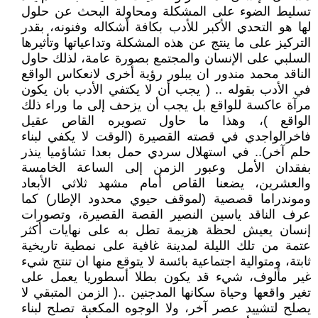
تسليط الضوء على المشكلة ومحاولة البحث عن حلول
لها هو التحدي الأكبر للأدب بكافة أشكاله وفنونه، بقدر
التركيز على ما ينتج عن هذه المشكلة وتداعياتها وتأثيرها
السلبي على الإنسان والمجتمع بصورة عامة، لذلك حاول
الناقد محمد مندور ان يبلور رؤية أخرى لانعكاس الواقع
في الأدب بقوله .. ( يجب أن لا يكتفي الأدب بان يكون
مرآة عاكسة للواقع بل يجب أن يزحف إلى ما وراء ذلك
الواقع )، وهذا ما حاول تصويره القاص عقيل
فاخرالواجدي في قصته القصيرة (الوقت لا يكفي لبناء
حلم آخر).. في استهلال سردي حمل بعدا تشاؤميا ينذر
بفقدان الأمل وعبور الزمن إلى الساعة الخامسة
والعشرين، يضعنا القاص أمام مشهد ثلاثي الأبعاد
وموندراما قصصية (لموقف حيوي محدود الإطار) كما
عرف الناقد ياسين النصير القصة القصيرة، وتصورات
إنسان يعيش لحظة هزيمة تطل به على نهايات أكثر
عتمة من تلك الليلة لمدينة غافية على نمطية تاريخية
ثابتة، ومتوالية اجتماعية بائسة لا يتوقع منها ان تنتج شيء
غير مألوف، شيء قد يكون بطلا أسطوريا يعمل على
تغير واقعها وحياة سكانها المدجنين ..( الزمن المتبقي لا
يصلح لتشييد عصر آخر، ولا الوجوه المكعبة تصلح لبناء