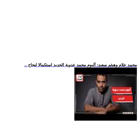
.. محمد علام وهيثم سعيد: ألبوم محمد عدوية الجديد استكمالا لنجاح