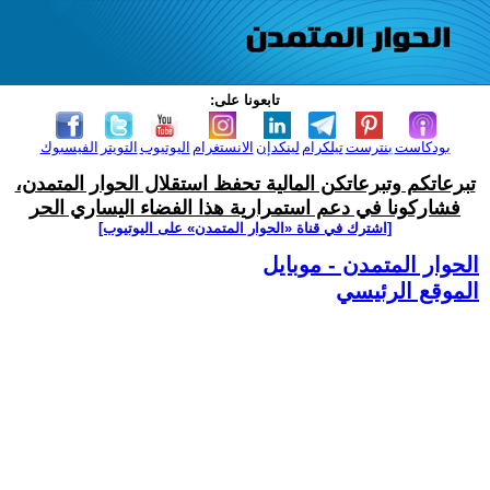
تابعونا على:
بودكاست
بنترست
تيلكرام
لينكدإن
الانستغرام
اليوتيوب
التويتر
الفيسبوك
تبرعاتكم وتبرعاتكن المالية تحفظ استقلال الحوار المتمدن،
فشاركونا في دعم استمرارية هذا الفضاء اليساري الحر
[اشترك في قناة ‫«الحوار المتمدن» على اليوتيوب]
الحوار المتمدن - موبايل
الموقع الرئيسي