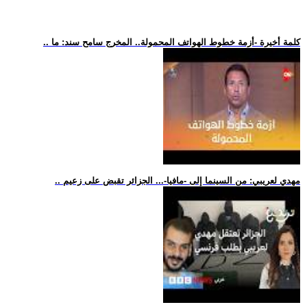
.. كلمة أخيرة -أزمة خطوط الهواتف المحمولة.. المخرج سامح سند: ما
.. مهدي لعريبي: من السينما إلى -مافيا-... الجزائر تقبض على زعيم