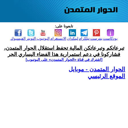
تابعونا على:
بودكاست
بنترست
تيلكرام
لينكدإن
الانستغرام
اليوتيوب
التويتر
الفيسبوك
تبرعاتكم وتبرعاتكن المالية تحفظ استقلال الحوار المتمدن،
فشاركونا في دعم استمرارية هذا الفضاء اليساري الحر
[اشترك في قناة ‫«الحوار المتمدن» على اليوتيوب]
الحوار المتمدن - موبايل
الموقع الرئيسي