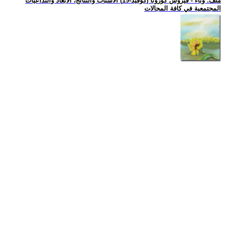
ملف: وباء - فيروس كورونا (كوفيد-19) الاسباب والنتائج، الأبعاد والتداعيات
المجتمعية في كافة المجالات