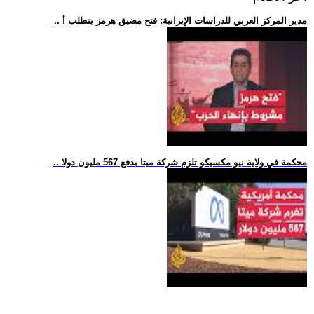
.. مدير المركز العربي للدراسات الإيرانية: فتح مضيق هرمز يتطلب أ
.. محكمة في ولاية نيو مكسيكو تلزم شركة ميتا بدفع 567 مليون دولا