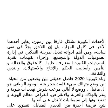
الأحداث الكبيرة تشكل فارقا بين زمنين، يغاير أحدهما
الآخر في كامل المزايا، بل إن اللاحق يجدُّ في نفي
سابقه، ومن أهم ادواته تبديل طريقة التفكير، في إدارة
العموميات الدولة والمجتمع، وإجراء تقييمات نقدية
للسرديات الكبيرة المتعارف عليها.. كالحقوق والعدالة و
التأمين وأساليب الحكم والإنتاج والاستهلاك. والتدين
والثقافة..
وباء كورونا 2020 فاصل حقيقي بين وضعين من الحياة،
بين وضع متهالك سيء فاسد ينخر بنية الوجود الوطني هو
ال ماقبل ، ووضع لا أبالي مرعب يفرض تهديدات بنيوية و
ينذر بالهلاك والعزلة والانقراض. انقراض معالم الهوية و
تفقع لونها إلى سيميائيات لا تدل على أصلها.
يتيح فرصة أخيرة من التحدي المقابل، تنطوي على