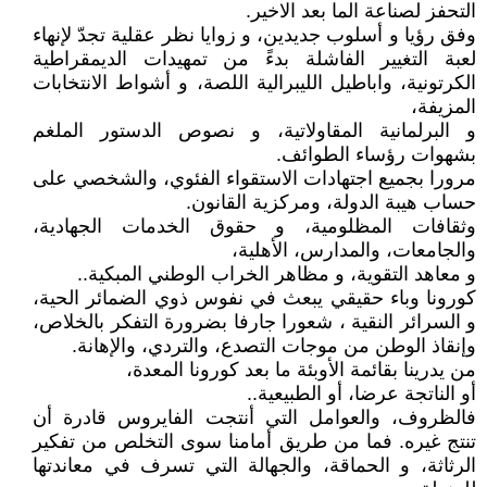
التحفز لصناعة الما بعد الاخير.
وفق رؤيا و أسلوب جديدين، و زوايا نظر عقلية تجدّ لإنهاء
لعبة التغيير الفاشلة بدءً من تمهيدات الديمقراطية
الكرتونية، واباطيل الليبرالية اللصة، و أشواط الانتخابات
المزيفة،
و البرلمانية المقاولاتية، و نصوص الدستور الملغم
بشهوات رؤساء الطوائف.
مرورا بجميع اجتهادات الاستقواء الفئوي، والشخصي على
حساب هيبة الدولة، ومركزية القانون.
وثقافات المظلومية، و حقوق الخدمات الجهادية،
والجامعات، والمدارس، الأهلية،
و معاهد التقوية، و مظاهر الخراب الوطني المبكية..
كورونا وباء حقيقي يبعث في نفوس ذوي الضمائر الحية،
و السرائر النقية ، شعورا جارفا بضرورة التفكر بالخلاص،
وإنقاذ الوطن من موجات التصدع، والتردي، والإهانة.
من يدرينا بقائمة الأوبئة ما بعد كورونا المعدة،
أو الناتجة عرضا، أو الطبيعية..
فالظروف، والعوامل التي أنتجت الفايروس قادرة أن
تنتج غيره. فما من طريق أمامنا سوى التخلص من تفكير
الرثاثة، و الحماقة، والجهالة التي تسرف في معاندتها