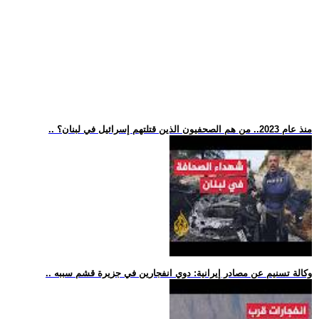
.. منذ عام 2023.. من هم الصحفيون الذين قتلتهم إسرائيل في لبنان؟
.. وكالة تسنيم عن مصادر إيرانية: دوي انفجارين في جزيرة قشم سببه