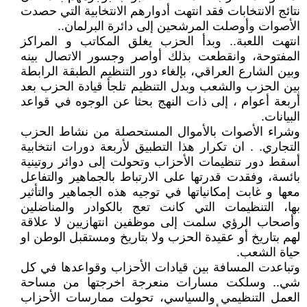
نتائج الانتخابات فقد انتهت أدوارهم الانتخابية التي حصدت
الأصوات وأوصلت المرشحين إلى دائرة البرلمان..
انتهت اللعبة.. وبدأ الحزب يغلق المكاتب و المراكز
المفتوحة، وانقطعت بذلك أواصر وجسور الاتصال بينه
وبين الشارع العراقي، بإلغاء دور التنظيم الطبقة الرابطة
بين الحزب والشعب وبدل التنظيم تلجأ قيادة الحزب بعد
أربعة أعوام ، إلى ذات النهج بحثا عن الوجوه في قواعد
البيانات.
وشراء الأصوات بالأموال المستحصلة من نشاط الحزب
التجاري. . ان تكرار هذا التطبيق لأربعة دورات انتخابية
أسقط دور تنظيمات الأحزاب وتحولت إلى دوائر روتينية
بائسة، وفقدت قدرتها على الارتباط بالجماهير والتفاعل
معها و غابت إمكانياتها في توجيه هذه الجماهير والتأثير
بها، التنظيمات التي كانت تعج بالكوادر والمناضلين
وأصحاب الرؤي سلمت إلى موظفين انتهازيين لا علاقة
لهم بتاريخ أو عقيدة الحزب ولا بتاريخ ومستقبل الوطن او
حياة الشعب.
وتباعدت المسافة بين قيادات الأحزاب وقواعدها في كل
شي.. وسلكت مسارات منعرجة اخرجتها من مساحة
العمل التنظيمي والسياسي، تحولت ممارسات الأحزاب