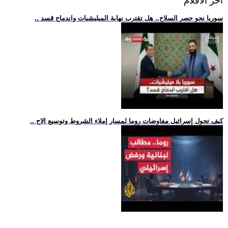
اخر الافلام
.. سوريا نحو حصر السلاح.. هل تقترب نهاية الميليشيات واندماج قسد
.. كيف تحول إسرائيل مفاوضات روما لمسار إملاء الشروط وتوسيع الاح