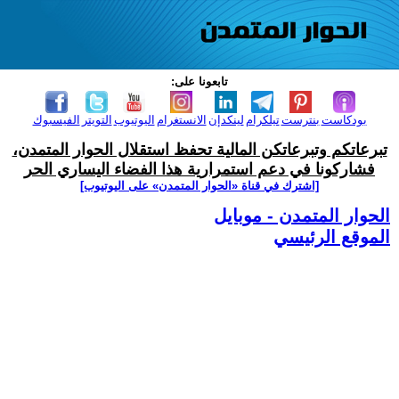
تابعونا على:
بودكاست
بنترست
تيلكرام
لينكدإن
الانستغرام
اليوتيوب
التويتر
الفيسبوك
تبرعاتكم وتبرعاتكن المالية تحفظ استقلال الحوار المتمدن،
فشاركونا في دعم استمرارية هذا الفضاء اليساري الحر
[اشترك في قناة ‫«الحوار المتمدن» على اليوتيوب]
الحوار المتمدن - موبايل
الموقع الرئيسي