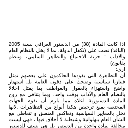
اذا كانت المادة (38) من الدستور العراقي لسنة 2005
(النافذ) نصت على (تكفل الدولة، بما لا يخل بالنظام العام
والاداب : حرية الاجتماع والتظاهر السلمي، وتنظم
بقانون)
ارى:
أن التظاهرة التي يقودها الحاكمون على بعضهم تمثل
فنتازيا سياسية وضحك على ذقون العامة بل استهتار
واضح واستهزاء بالعقول والعواطف بما يمثل اخلالا
بالنظام العام والآداب بوقت واحد. وبما يتنافى مع روح
المادة الدستورية اعلاه مما يلزم أن تقوم الجهات
المختصة بمنع ترخيص هكذا أنواع من التظاهرات .لانها
تخل بالمعايير السياسية وتعاكس المنطق و تتعاطى مع
الشأن العام ببهلوانية وشيطنة لا أخلاق فيها ، فهي ليست
مخالفة لمادة واحدة من الدستور بل هي نسف للدستور