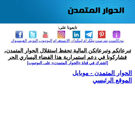
تابعونا على:
بودكاست
بنترست
تيلكرام
لينكدإن
الانستغرام
اليوتيوب
التويتر
الفيسبوك
تبرعاتكم وتبرعاتكن المالية تحفظ استقلال الحوار المتمدن،
فشاركونا في دعم استمرارية هذا الفضاء اليساري الحر
[اشترك في قناة ‫«الحوار المتمدن» على اليوتيوب]
الحوار المتمدن - موبايل
الموقع الرئيسي