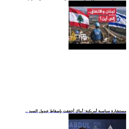
.. مستشارة سياسية أمريكية: أيباك أخفقت بإسقاط عبدول السيد