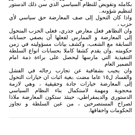
بكامله وتقويض للنظام السياسي الذي سن ذلك الدستور
لتنظيم شؤونه..
واذا كان التحول إلى صف المعارضة حق سياسي لأي
حزب ،
وان التظاهر فعل معارض جذري، فعلى الحزب المتحول
إلى المعارضة و الممارس لفعلها أن يصفي حساباته
السابقة مع الشعب، وكشف بيانات مسؤوليته في زمن
حكومته .وان يقدم كشفا كاملا بحسابات انواع السلطة
التنفيذية التي مارسها ليحصل على براءة ذمة امام
الضمير العام
وان يجيب بشفافية عن تجارب رجاله في الفشل
والفساد ل١٥ عاما مضت .بغية اثبات ان خيارات التحول
إلى المعارضة خيارات جادة وحقيقية ، وهي لازمة
محجوبة ومهمة لاستكمال بناء النظام السياسي
الدستوري والديمقراطي، حينئذ ستكون المعارضة ملاذا
لصراخ المستصرخين ، من غبن السلطة و تجاوز
الحكومات واخفاقها.