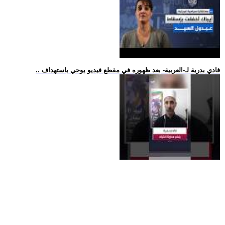
.. فادي بدرية لـ-العربية- بعد ظهوره في مقطع فيديو يوحي باستهداف