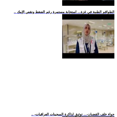
.. الطواقم الطبية في غزة... استجابة مستمرة رغم الضغط ونقص الإمك
.. -حواء خلف القضبان-... توثيق لذاكرة السجينات العراقيات