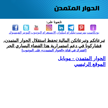
تابعونا على:
بودكاست
بنترست
تيلكرام
لينكدإن
الانستغرام
اليوتيوب
التويتر
الفيسبوك
تبرعاتكم وتبرعاتكن المالية تحفظ استقلال الحوار المتمدن،
فشاركونا في دعم استمرارية هذا الفضاء اليساري الحر
[اشترك في قناة ‫«الحوار المتمدن» على اليوتيوب]
الحوار المتمدن - موبايل
الموقع الرئيسي