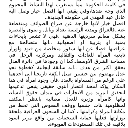
في كابينة الحكومة..مما يستغرب لهذا النشاط المحموم
الذي وجه ضدها،وفي يقيني انها افضل خيار وصل اليه
عادل عبد المهدي في حكومته الجديدة..
افضل خيار لانها خارجة عن صراع الطوائف ومنقطعة
عنه..فالعراق ومدنه الرئيسة بغداد وبابل و نينوى والبصرة
يشكل معالم سرديتها الذهنية .فهي لا تشعر بايحاءات
يمنية او يثربية او اصفهانية ..انها متصالحة مع
عراقيتها..فضلا عن انها سفور متخلصة من قيود واوزار
تابعية المرأة للعادات والتقاليد ومركزية الرجل في
مساحة الشرق الاوسط..كما ان وجودها في دائرة العدل
يحقق اكثر من هدف ..انه سابقة ايجابية كخطوة نحو
عدل مهضوم بين جنسين تميل الكفة تاريخيا الى احدهما
على الرغم من المساواة بالعدد ،فأن وجود امرأة في هذا
المكان يؤكد لمحة انتصار أنثوي حقيقي ينبغي تدعيمها
لتحقيق المزيد من الانجازات في ميدان حقوق النساء،
وانها كامرأة وزيرة للعدل مطالبة بالنظر المكثف
لمظلومية بنات جنسها ووقف النصوص التي تحط من
مكانة المراة وكرامتها ، كما ان السجون العراقية ملحقة
بوزارتها فعليها حماية السجينات من واقع مرير اسود
يلاقينه في تلك المستودعات الموبوءة.