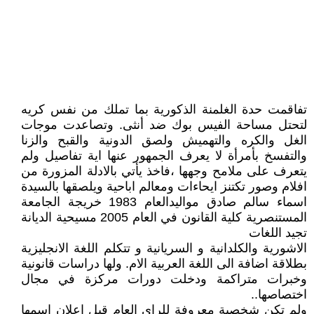
تفاقمت حدة الغلمنة الذكورية بما تملك من نفس كريه
لتحتل مساحة الفيس بوك ضد أنثى. وتصاعدت موجات
الغل والكره والتهميش ولصق الدونية والقبح والزنا
والتفسخ بأمرأة لا يعرف الجمهور عنها اية تفاصيل ولم
يتعرف على ملامح وجهها ،فاخذ يأتي بالادلة المزورة من
افلام وصور تكتنز ايحاءات ومعالم اباحية ويلصقها بالسيدة
اسماء سالم صادق مواليدالعام 1983 خريجة الجامعة
المستنصرية كلية القانون في العام 2005 مسيحية الديانة
تجيد اللغات
الاشورية والكلدانية و السريانية و تتكلم اللغة الانجليزية
بطلاقة اضافة الى اللغة العربية الام. ولها دراسات قانونية
وخبرات متراكمة ودخلت دورات مركزة في مجال
اختصاصها..
ولم تكن شخصية معروفة للراي العام قبل اعلان اسمها