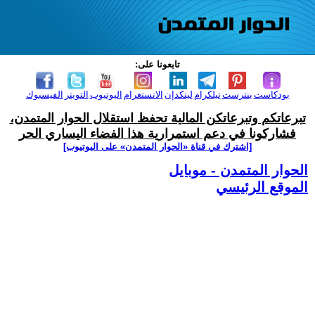
تابعونا على:
بودكاست
بنترست
تيلكرام
لينكدإن
الانستغرام
اليوتيوب
التويتر
الفيسبوك
تبرعاتكم وتبرعاتكن المالية تحفظ استقلال الحوار المتمدن،
فشاركونا في دعم استمرارية هذا الفضاء اليساري الحر
[اشترك في قناة ‫«الحوار المتمدن» على اليوتيوب]
الحوار المتمدن - موبايل
الموقع الرئيسي