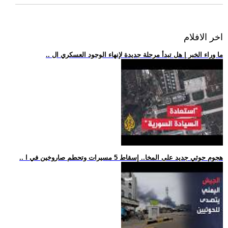
اخر الافلام
.. ما وراء الخبر | هل تبدأ مرحلة جديدة لإنهاء الوجود العسكري ال
.. هجوم حوثي جديد على المخا.. إسقاط 5 مسيرات وتحطم صاروخين في ا