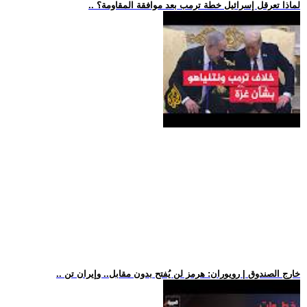
.. لماذا تعرقل إسرائيل خطة ترمب بعد موافقة المقاومة؟
.. خارج الصندوق | رويوران: هرمز لن يُفتح بدون مقابل.. وإيران تن