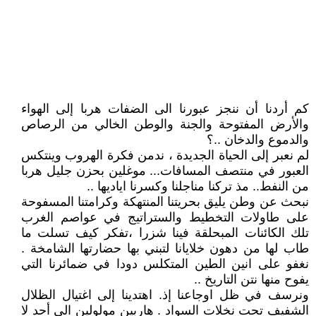
كم أردنا أن ننجز عبورنا الى الضفات هربا إلى الهواء
والأرض المفتوحة والجنة والوطن الخالي من الرصاص
والدموع والدخان ..؟
لم نعبر إلى الحياة الجديدة ، ندمن فكرة الهروب وينتكس
العبور في منتصف المسافات... موغلين بحزن جليل هربا
من النفط.. مذ تركنا مناجلنا وكسرنا اياديها ..
نبحث عن وطن يليق بحريتنا المنتهكة وكرامتنا المسفوحة
على طاولات التخطيط والستراتيج في عواصم الغرب
تلك الكائنات المبحلقة فينا شزرا ،تفكر كيف تسلت ما
طاب لها من دهون خلايانا لتبني بها حضارتها الشامخة .
نغفو على انين الطين المتكلس دودا في ضمائرنا التي
يفوح منها نتن التاريخ ..
ونرسف في ظل اوجاعنا إذ. اهتدينا إلى اغتيال الظلال
الشفيف تحت نخلات السواد . هاربين مولولين الى أحد لا