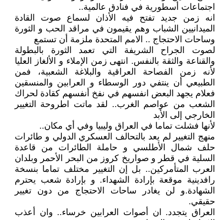
اجتماعات أسطورية في فنادق عالمية..
انه زمن جديد تفتح فيه الأذان لسماع صوت القادة
الميدانيين الشباب وهم يقيمون في مراقد الحب و الثورة
وساحات الاحتجاج .. الامم المتحدة ملزمة أن تستمع
لصوت الجراح الشريفة التي تعمد الثورة بالبطولة
والقناعة والثقة بالنفس. انتهى زمن الإملاء و الألغاز العليا
لأنه زمن الفصاحة العراقية والبلاغة الشعبية، فمن
الطبيعي أن ينتفي دور الوسطاء و العرابين والمنسقين
فعلام يجهد البعض انفسهم في نفخ أنفسهم كقادة لحراك
الشعب من عواصم الغرب.. لقد ماتت اطروحة التغيير
الخارجي إلى الأبد
لأنها فشلت تماما في العراق وليبيا وفي أي مكان..
منهج التغيير لم يعد بالتحالف العسكري الدولي و طائرات
حلف شمال الأطلسي و حاملة الطائرات من قاعدة
السلية في قطر و صواريخ كروز من البحر الأحمر وبلدان
العرب المتأمركين.. بل إن التغيير مختلف تماما بنسخة
رافدينية موقعة بإرادة الشهداء. و بإرادة شعب يحترم
الشهادة.و لن يغادر ساحات الاحتجاج من دون تغيير
حقيقي.
العراق يتجدد. ان أصوات العرابين خرساء.. وان أعذب