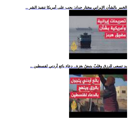
.. الخبير بالشأن الإيراني مختار حداد: يجب على أمريكا تنفيذ الشر
.. يد تسعى للرزق وقلبٌ ينبضُ بغزة.. دعاء بائع أردني لفسطين