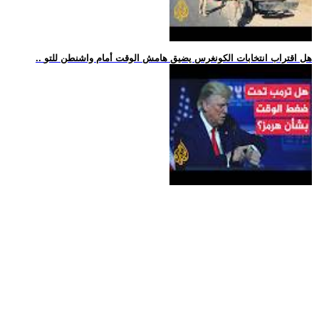
.. هل اقتراب انتخابات الكونغرس يضيق هامش الوقت أمام واشنطن للتو