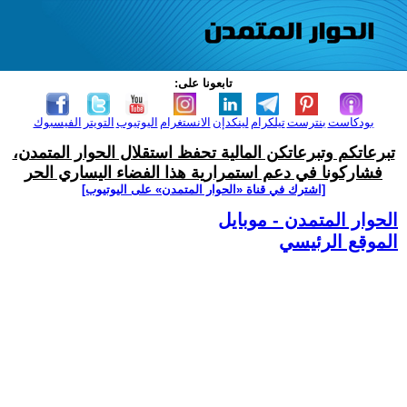
تابعونا على:
بودكاست
بنترست
تيلكرام
لينكدإن
الانستغرام
اليوتيوب
التويتر
الفيسبوك
تبرعاتكم وتبرعاتكن المالية تحفظ استقلال الحوار المتمدن،
فشاركونا في دعم استمرارية هذا الفضاء اليساري الحر
[اشترك في قناة ‫«الحوار المتمدن» على اليوتيوب]
الحوار المتمدن - موبايل
الموقع الرئيسي