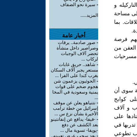
ناركيله و
-
سيرة نحو الضفاف
إلى مساحة
المزيد.....
اقات. بما
ة.
أخبار عامة
حهم فرصة
-
صور صادمة.. يرقات
 العفن من
وصراصير داخل منشأة
تحضر آلاف الوجبات
ي مسرحيات
لركاب ...
-
شاهد.. حريق غابات
مستعر يجبر آلاف السكان
بغرب كندا على الفرا ...
-
الحوثيون يزعمون شن
.
هجوم ضخم على قوات
لة سوى أن
يمنية وسعودية في المخا
...
لى كوابح
-
نتنياهو يعلن عن موقف
وب و آلاف
إسرائيل من خطة ترامب
الأخيرة بشأن نزع س ...
ادها على
-
-فيفا- يدافع عن إنفانتينو
تدربها في
بعد الكشف عن دفع
-يويفا- تسوية مال ...
باب تطوعي
-
بعد سحب عرض تعيينه..