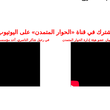
شترك في قناة «الحوار المتمدن» على اليوتيوب
ز، عضو هيئة إدارة الحوار المتمدن
في رحيل شاكر الناصري، أحد مؤسسي 