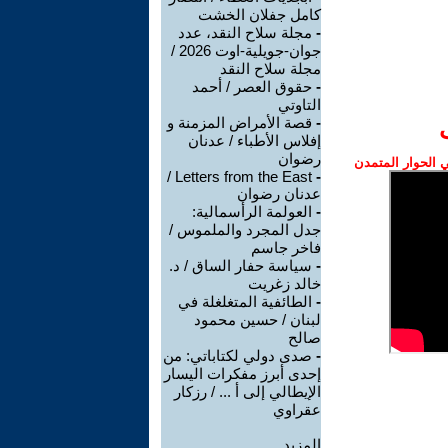
كامل جفلان الخشت
-
مجلة سلاح النقد، عدد
جوان-جويلية-اوت 2026 /
مجلة سلاح النقد
-
حقوق العصر / أحمد
التاوتي
-
قصة الأمراض المزمنة و
إفلاس الأطباء / عدنان
رضوان
الحوار المتمدن
Letters from the East /
-
عدنان رضوان
-
العولمة الرأسمالية:
جدل المجرد والملموس /
فاخر جاسم
-
سياسة حفار الساق / د.
خالد زغريت
-
الطائفية المتغلغلة في
لبنان / حسين محمود
صالح
-
صدى دولي لكتاباتي: من
إحدى أبرز مفكرات اليسار
الإيطالي إلى أ ... / رزكار
عقراوي
المزيد.....