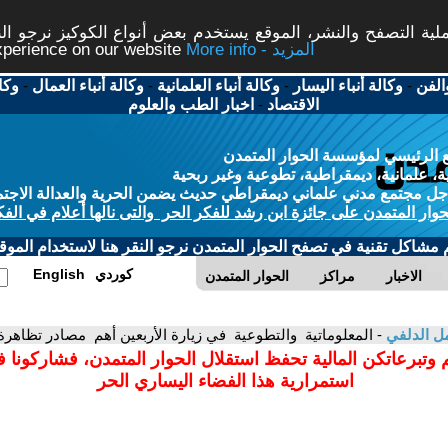
ة التصفح والنشر، الموقع يستخدم بعض أنواع الكوكيز نرجو النق
More info - المزيد
experience on our website
الفن
-
وكالة أنباء اليسار
-
وكالة أنباء العلمانية
-
وكالة أنباء العمال
-
وكا
الاقتصاد
-
اخبار الطب والعلوم
 الرئيسي لمؤسسة الحوار المتمدن
، علمانية، ديمقراطية، تطوعية وغير ربحية
ل مجتمع مدني علماني ديمقراطي حديث يضمن الحرية والعدالة الاجتم
حوار المتمدن على جائزة ابن رشد للفكر الحر والتى نالها أعلام في الفك
م مشاكل تقنية في تصفح الحوار المتمدن نرجو النقر هنا لاستخدام الموقع
كوردي
English
الاخبار
مراكز
الحوار المتمدن
ل الدلفي
- المعلوماتية والتطوعية في زيارة الأربعين أهم مصادر تظاهرة
 وتبرعاتكن المالية تحفظ استقلال الحوار المتمدن، فشاركونا 
استمرارية هذا الفضاء اليساري الحر