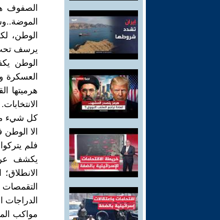
الصفوف هي 
الموضة..وش
الوطن، لكن
يرسف تحت ن
الوطن يكف
العسكرة وا
هرميتها ال
الانتخابات.
كل شيء مغل
الا الوطن 
فلم يتركوا
يكشف عن إ
الانطلاق؛ 
التقمصات 
الدراجات ال
مواكب المش