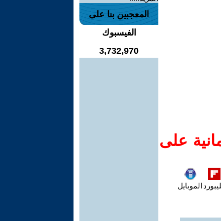
المعجبين بنا على
الفيسبوك
3,732,970
انية على
يبورد
الموبايل