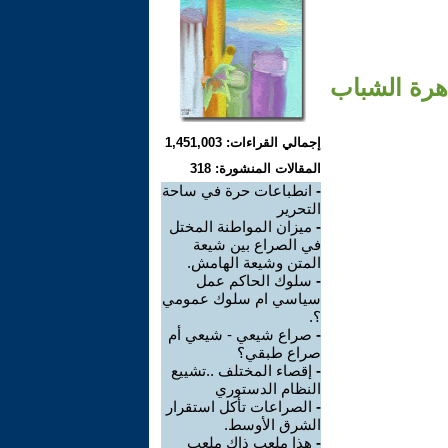
هرة الشباب
إجمالي القراءات: 1,451,003
المقالات المنشورة: 318
-
انطباعات حرة في ساحة
التحرير
-
ميزان المواطنة المختل
في الصراع بين شيعة
المتن وشيعة الهامش.
-
سلوك الحاكم عمل
سياسي ام سلوك عمومي
؟.
-
صراع شيعي - شيعي أم
صراع طبقي؟
-
إقصاء المختلف ..تشييع
النظام الدستوري
-
الصراعات تأكل استقرار
الشرق الأوسط.
-
هذا ملعب ذاك ملعب