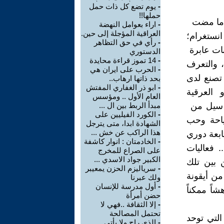
-
يوم تضع كل ذات حمل
حملها!!
عاما مضت
-
اراء بعوامل النهضة
العراقية المؤجلة إلى حين.
انستغرام؛
-
رأي في حق التظاهر
ات عابرة
الدستوري
-
14 تموز قراءة محايدة
، والتعرف
-
الحرب على ايران هي
تصنع لدى
بحد ذاتها ارهاب..
-
ابو ذر الغفاري المفتش
و العرقية
العام الأول .. ومؤسس
هم سيل من
مبدأ الربط بين ال ...
-
الكورد الفيليين على
سياحة وحب
الشهادة ابدا، متى يترجل
هذا الراكب عن خش ...
ابعة دوري
-
الخادمتان : انوار كاشفة
. فعاليات
على الصراع للمخرج
الكبير جواد الاسدي ...
 بين تلك
-
سرياليزم الحزن يمعيبر
من أيقونة
ولك عبرنا
-
أول مدرسة للإنسان
ً ممكناً
حضن أمرأة
-
إلا الثقافة ..فهي لا
تحتمل المصالحة
لتي توحد
-
الذي راح ولا يأتي