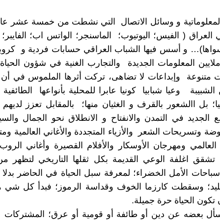
المعلوماتية و وسائل الاتصال التي نشطت من خمسة عشر 
العراق ( الفيس؛ اليوتيوب؛ الماسنجر؛ الواتس اب؛ الفايبر؛ 
سواها)… و أسس فيها الشباب العراقي حسابات فردية و كروب
لايين المعلومات الجديدة والتجارب الغنية في شؤون الحياة
ت متنوعة وإبداعات لا تضاهى، تركت أثرها الملموس في أن 
الشبيبة وعيا شبابيا كونيا عابرا للمحلية بأنواعها الطائفية 
جيا؛ بل االشعور بالقرف و الغثيان منها؛ بالمقابل تعزز لدي
 الجديد في التمدن والانفتاح و الانطلاق نحو الجمال وال
وضة وتسريحات الشعر والأزياء المتجددة والأغاني العالمية ومت
العالمي ومهرجان الأوسكار والأفلام القصيرة وأغاني الروب.
تشقق اغلفة الوعي القديمة بكل ثقلها التاريخي لتظهر من
باحات الأمل الخضراء؛ لمعرفة سبل الحياة في الحاضر بدلا 
ليد؛ وسقطت كارزما الخوف وقداسة الرموز؛ فبدأ كل شي هشا
تكون الحياة حرة جميلة.
سأل بعضه عن دين أو طائفة أو قومية أو عرق؛ المشتركات ا