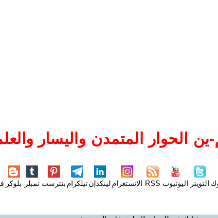
ين الحوار المتمدن واليسار والعلم
وك
التويتر
اليوتيوب
RSS
الانستغرام
لينكدإن
تيلكرام
بنترست
تمبلر
بلوكر
فل