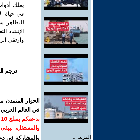
يملك أدوات 
في حياة ال
للتظاهر س
الإنشاد ال
وارتقى الز
ترجم ال
الحوار المتمدن م
في العالم العربي
ب
والمستقل، ليبقى ص
المزيد.....
والمشاركة في دع