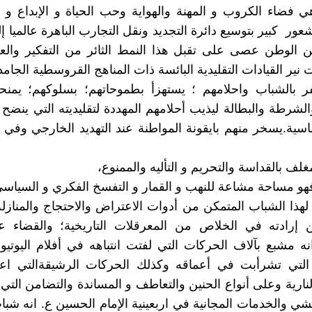
فضاء الكروب و المهنة والهواية وحب الحياة و الإبداع و ال
عور كبير بتوسيع دائرة التجديد ونقل التجارب الباهرة عالميا 
 الوطن عصى على تقبل هذا النمط الثائر من التفكير والعل
ير القيادات التقليدية البائسة ذات المناهج القروسطية الجامد
ر بالشباب واحلامهم ؛ يستهزأ بطموحاتهم؛ بسلوكهم؛ يمن
لشرطة والبطالة ليذيب أحلامهم المهددة لتقليديته التي ينضح
قاسية.يسخر منهم بايقونة المواطنة عند التهديد الخارجي وف
ف بالقداسة والتحريم و التأليه والممنوع،
فهو مساحة مشاعة للنهب و القمار و التفسخ الفكري و السياسي
 لهذا الشباب المتمكن من أدوات الاعتراض والاحتجاج والمناز
رادته في الخلاص من المعرقلات التاريخية؛ والقضاء ع
انه مشبع بآلاف الحركات التي لفتت انتباهه في أفلام اليوتي
التي تشرأبت في أعماقه وكذلك الحركات الرشيقةالتي اعت
نارية وعلى أنواع الحنين والتعاطف و المساندة والتضامن التي 
ي والخدمات المجانية في اربعينية الإمام الحسين ع. انه ش