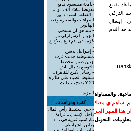
جامعة مينيسوتا تدفع
عاد يقتنع
تعويضا بـ250 ألف دو ...
عم التركي
-
القطط السوداء: بين
الخرافات والسحرة وعيد
في إيصال
الهالوين
ه جد أقدم
-
نتنياهو: لن ينسحب
الجيش الإسرائيلي من
غزة حتى يتم نزع سلاح ح
...
-
إسرائيل تدشن
مستوطنة جديدة قرب
جنين ضمن مخطط
Transl
للتوسع شمال الض ...
-
رسائل بكين للقاهرة..
تسليط الضوء على طائرة
Y-20 يفتح باب الت ...
المزيد.....
اعية، والمساواة
كتب ودراسات
م.
ساهم/ي معنا!
-
حين استيقظ رأس المال
رار هذا المنبر الحر
داخل الإنسان .. قراءة
معلومات التحويل
ماركسية ثورية في ... /
رياض الشرايطي
-
ابجديات العطاء / انتصار