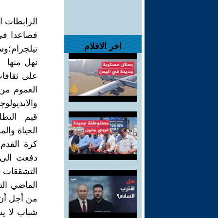
الرابطات 
فصاعدا في 
اخر الافلام
تيلجرام؛و
نهل منها م
على ثقافا
العموم من 
والايديولو
قيم التطلع
الحياة والم
كرة القدم 
دفعت الى 
التشققات س
الماضي الت
من أجل أن 
شباب لا ي