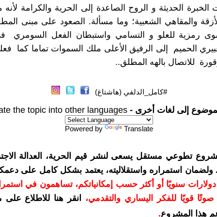
الخبرة الحديثة و الروح الصاعدة إلى الحرية والكرامة لأنه ما
أزقة والمقاهي الشعبية؛ وما مسألة. الصعود على مبنى المط
وى رمزية للعلو و التسامي واستبطان الفعل السومري 
تعبيري الحميم إلى الرفيق الأعلى ملك السموات تماما كما فعل
قورة للاتصال بالهه المطلق..
#كامل_الدلفي (هاشتاغ)
موضوع إلى لغات أخرى -
ate the topic into other languages
Powered by
Translate
شروع تطوعي مستقل يسعى لنشر قيم الحرية، العدالة الاجتم
. ولضمان استمراره واستقلاليته، يعتمد بشكل كامل على دعمك
دعمكم بمبلغ 10 دولارات سنويًا أو أكثر حسب إمكانياتكم، تساهمون في استم
وتًا قويًا للفكر اليساري والتقدمي
،
انقر هنا للاطلاع على 
م هذا المشروع
.