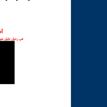
ا‫
في رحيل جليل شهبا