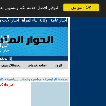
موافق - OK
لتوفير افضل خدمة لكم ولتسهيل عملي
أخبار عامة
-
وكالة أنباء المرأة
-
اخبار الأدب و
الموقع
يسارية
"من أج
حاز ال
إذا لديك
الزوار
اضافة/خدمات
بحث/الارشيف
الصفحة الرئيسية
-
مواضيع وابحاث سياسية
-
كام
تبرعاتكم