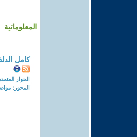
المعلوماتية 
كامل الدل
الحوار المتمدن-العدد: 6395 - 19
المحور: مواض