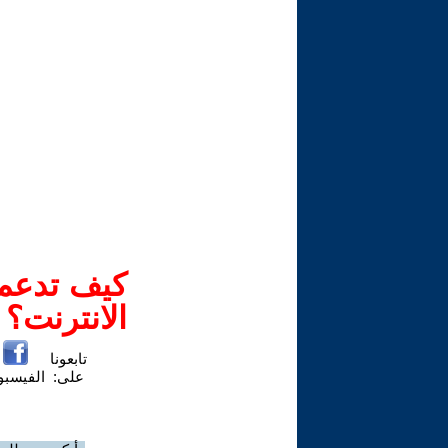
كيف تدعم-
الانترنت؟
تابعونا
على:
الفيسب