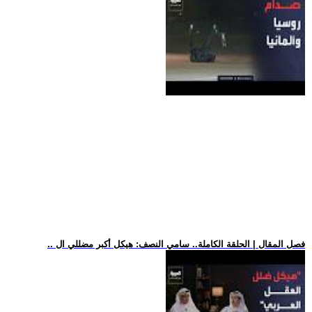
.. فصل المقال | الحلقة الكاملة.. سامي النصف: هيكل أكبر مضللي ال