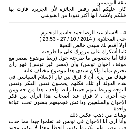
بثقة التونسيين
كان عليكم أنتم رفض الجائزة لأن الجزيرة فازت بها
قبلكم ولاشك أنها أكثر نفوذا من الغنوشي
4 - الاستاذ عبد الرضا حمد جاسم المحترم
على المحلاوى ( 2014 / 10 / 27 - 23:53 )
أولا أقدم لك سيدى خالص التحية
ثانيا أشكرك على مرورك على ما طرحته
ثالثا أما بخصوص ما طرحته حول (ربط موضوع بمصر مع
موقف اخوان تونس) وأن (مصر غير تونس) فهو رأى
يحترم تماما ولكن سيدى هذا موضوع مختلف عليه
فهناك من يرى أن لا فرق بين تيار الإسلام السياسي في
هذه الدولة أو تلك فكلهم يحملون نفس الفكر ونفس
التوجه ويربط بينهم جميعا رابط واحد ، هذا من جه ومن
جه أخرى ، لا فرق عند أصحاب هذا الرأي بين فكر
الإخوان والسلفيين وداعش فجميعهم ينضون تحت عباءة
واحدة
وهناك من ذهب عكس ذلك
وأنا أرى أنا الاخوان في تونس قد تعلموا جيدا مما حدث
في مصر ولم يكرروا نفس الخطأ وهذا لا ينفى وجود