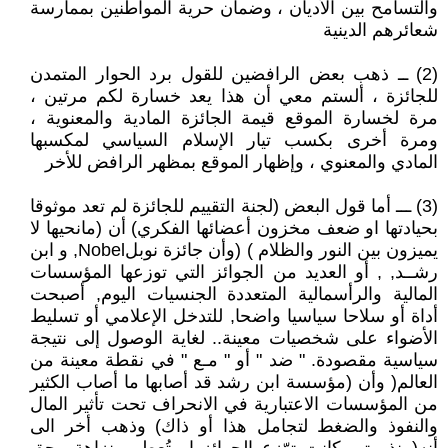
والتسامح بين الأديان ، وضمان حرية المواطنين بممارسة
شعائرهم الدينية
(2) ــ ذهب بعض الرافضين للقول برد الحوار المتمدن
للجائزة ، ألستم معي أن هذا يعد خسارة لكم مرتين ،
مرة لخسارة الموقع قيمة الجائزة المادية والمعنوية ،
ومرة أخرى بكسب تيار الإسلام السياسي لمكسبها
المادي والمعنوي ، وإظهار الموقع بمظهر الرافض للأخر
(3) ـــ أما قول البعض (لجنة التقييم للجائزة لم تعد موثوقا
بحيادتها او ضعف مخزون أعضائها الفكري) أن (مانحيها لا
يميزون بين النور والظلام ) (وأن جائزة نوبلNobel, و ابن
رشــد, , أو العديد من الجوائز التي توزعها المؤسسات
المالية والرأسمالية المتعددة الجنسيات اليوم, أصبحت
أداة أو سلاحا سياسيا واضحا, للتدخل الإعلامي أو تسليط
الأضواء على شخصيات معينة.. لغاية الوصول إلى نتيجة
سياسية مقصودة. " ضد " أو " مـع " في نقطة معينة من
العالم( وأن (مؤسسة ابن رشد قد أصابها ما أصاب الكثير
من المؤسسات الاعتبارية في الانحراف تحت تأثير المال
والنفوذ والضغط لتجامل هذا أو ذاك) وذهب أخر الى