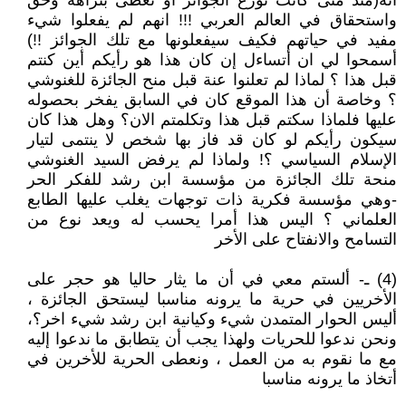
أنه(منذ متى كانت توّزع الجوائز او تُعطى بنزاهة وحق
واستحقاق في العالم العربي !!! انهم لم يفعلوا شيء
مفيد في حياتهم فكيف سيفعلونها مع تلك الجوائز !!)
أسمحوا لي ان أتساءل إن كان هذا هو رأيكم أين كنتم
قبل هذا ؟ لماذا لم تعلنوا عنة قبل منح الجائزة للغنوشي
؟ وخاصة أن هذا الموقع كان في السابق يفخر بحصوله
عليها فلماذا سكتم قبل هذا وتكلمتم الان؟ وهل هذا كان
سيكون رأيكم لو كان قد فاز بها شخص لا ينتمى لتيار
الإسلام السياسي ؟! ولماذا لم يرفض السيد الغنوشي
منحة تلك الجائزة من مؤسسة ابن رشد للفكر الحر
-وهي مؤسسة فكرية ذات توجهات يغلب عليها الطابع
العلماني ؟ اليس هذا أمرا يحسب له ويعد نوع من
التسامح والانفتاح على الأخر
(4) ـ- ألستم معي في أن ما يثار حاليا هو حجر على
الأخريين في حرية ما يرونه مناسبا ليستحق الجائزة ،
أليس الحوار المتمدن شيء وكيانية ابن رشد شيء اخر؟،
ونحن ندعوا للحريات ولهذا يجب أن يتطابق ما ندعوا إليه
مع ما نقوم به من العمل ، ونعطى الحرية للأخرين في
أتخاذ ما يرونه مناسبا