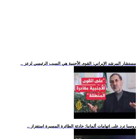
.. مستشار المرشد الإيراني: القوى الأجنبية هي السبب الرئيسي لزعز
.. روسيا ترد على اتهامات ألمانيا: حادثة الطائرة المسيرة استفزاز