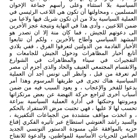
السياسية بلا استثناء وعلى رأسهم جماعة الإخوان
المسلمين ، ومحاولتها أن تكون هي اللاعب الرئيسي في
العملية السياسية بدلا من أن تكون شريك فيها ولاعبا من
ضمن اللاعبين ، وأدى هذا في النهاية ونتيجة عجز الأخرين
الى دعوتهم للجيش ، فما كان منة إلا ان تصدر هو
المشهد السياسي وأطاح بالأخرين ، ولكم أن تتابعوا
الأخبار القادمة من الدولتين لتعرفوا الفرق ، ففي بلادي
أتابع أخبار المظاهرات ودخول الجيش للجامعات و
التفجيرات في سيناء والمظاهرات في الشوارع
والانقسام المجتمعي العنيف والحاد والذى أجزم أن مصر
لم تعرفة من قبل ، وأنظر الى تونس أجد أن العملية
السياسية هناك تجرى في طريقها المرسوم وهذا أمر
يدعوا للفخر والإعجاب ، و يعود السبب فيه من ضمن
أسباب أخرى لتراجع حركة النهضة عن بعض مرتكزاتها
ومرونتها وحنكتها في أدارة العملية السياسية ببراعة
تحسب لها لا عليها ، فهي تجنبت مرض الاستفراد بالحكم
، و اتخذت مواقف متشددة من الجماعات التكفيرية ،
والسيد راشد الغنوشي استطاع عبر تأثيره الفكري إقناع
حزبه بالموافقة على مسودة الدستور التونسي الجديد
الضامن للحريات الأساسية للمواطنين، والدعوة للانفتاح