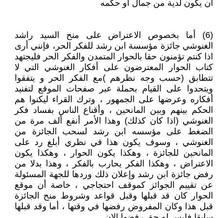
أن يكون لدية من جمال أو حكمه
(6) أما بخصوص الاعتراض على منح السيد راشد
الغنوشي جائزة مؤسسة ابن رشد للفكر الحر، فإنني أرى
اذا كنتم تؤمنون حقا بالحوار المتمدن والفكر الحر فليجتهد
كتاب الحوار المعترضون على أفكار الغنوشي التي لا
تتطابق (حسب وجه نظرهم )مع الفكر الحر و يتفقوا
ويتحدوا على القيام بحملة عبر صفحات الموقع لتفنيد
أفكاره وعرضها على الجمهور ، وترك القراء ليكنوا هم
الحكم بينهم وبين المانحين ، وأقناع الناس بفساد فكر
الغنوشي (اذا كان كذلك) وهذا الأمر أنفع ألف مرة من
الضغط على مؤسسه ابن رشد لسحب الجائزة من
الغنوشي ، وسوف يكون هذا في نظري أبلغ رد على
المانحين للجائزة ، وهكذا يكون الحوار ، وهكذا يكون
الاعتراض ، وهكذا الفكر يحارب بالفكر ، وهذا بدلا من
رفض جائزة ابن رشد وإعلان ذلك وردها للجهة المسئولة
عن تقييم الجوائز كموقف احتجاجي ، خاصة أن موقع
الحوار كان قد قبلها وقبل قواعد وشروط منح الجائزة
قبل هذا وكان المفروض رفضها في وقتها ، أما وقد قبلها
سابقا فليس له حق رفضها الان ـ