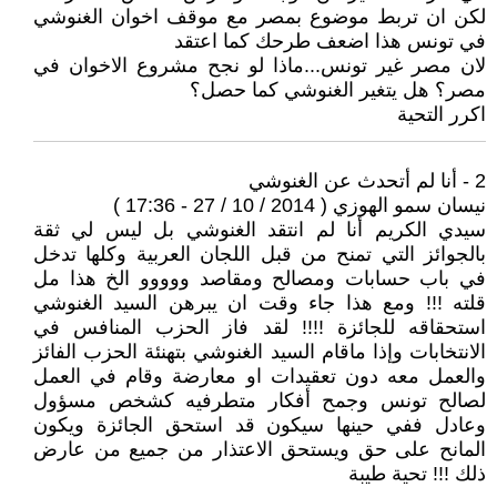
لكن ان تربط موضوع بمصر مع موقف اخوان الغنوشي
في تونس هذا اضعف طرحك كما اعتقد
لان مصر غير تونس...ماذا لو نجح مشروع الاخوان في
مصر؟ هل يتغير الغنوشي كما حصل؟
اكرر التحية
2 - أنا لم أتحدث عن الغنوشي
نيسان سمو الهوزي ( 2014 / 10 / 27 - 17:36 )
سيدي الكريم أنا لم انتقد الغنوشي بل ليس لي ثقة
بالجوائز التي تمنح من قبل اللجان العربية وكلها تدخل
في باب حسابات ومصالح ومقاصد ووووو الخ هذا مل
قلته !!! ومع هذا جاء وقت ان يبرهن السيد الغنوشي
استحقاقه للجائزة !!!! لقد فاز الحزب المنافس في
الانتخابات وإذا ماقام السيد الغنوشي بتهنئة الحزب الفائز
والعمل معه دون تعقيدات او معارضة وقام في العمل
لصالح تونس وجمح أفكار متطرفيه كشخص مسؤول
وعادل ففي حينها سيكون قد استحق الجائزة ويكون
المانح على حق ويستحق الاعتذار من جميع من عارض
ذلك !!! تحية طيبة