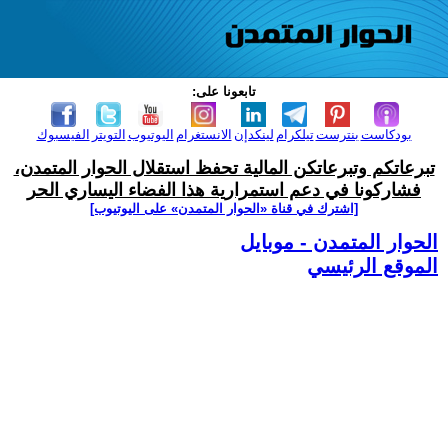
تابعونا على:
بودكاست
بنترست
تيلكرام
لينكدإن
الانستغرام
اليوتيوب
التويتر
الفيسبوك
تبرعاتكم وتبرعاتكن المالية تحفظ استقلال الحوار المتمدن،
فشاركونا في دعم استمرارية هذا الفضاء اليساري الحر
[اشترك في قناة ‫«الحوار المتمدن» على اليوتيوب]
الحوار المتمدن - موبايل
الموقع الرئيسي