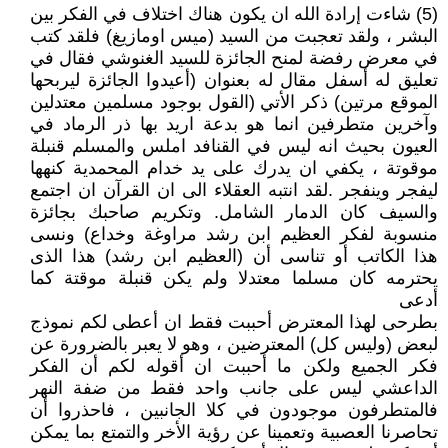
(5) شاءت إرادة الله ان يكون هناك اختلاف في الفكر بين
البشر ، ولقد تعجبت من السيد (ميس اومازيغ) فلقد كتب
في معرض رفضة لمنح الجائزة للسيد الغنوشي فقال في
تعليق له أسفل مقال له بعنوان (أعيدوا الجائزة ليربحها
الموقع مرتين) ذكر الأتي (القول بوجود مسلمين معتدلين
وآخرين متطرفين انما هو بدعة اريد بها ذر الرماد في
العيون بحيث انه ليس في القنافد املس والمسلم قنبلة
موقوتة ، يكفي ان يدرك على يد خدام المحمدية كنهها
ليفجر وينفجر .لقد انتبه العقلاء الى ان القرآن ان اجتمع
والسيف كان الدمار الشامل. وتكريم صاحبك بجائزة
منسوبة لفكر العظيم ابن رشد مراوغة وخداع) ونسى
هذا الكاتب أو تناسى أن (العظيم ابن رشد) هذا الذى
يحترمه كان مسلما معتدلا ولم يكن قنبلة موقتة كما
أدعى
بطرحى لهذا المعترض أحببت فقط ان أعطى لكم نموذج
لبعض (وليس كل) المعترضين ، وهو لا يعبر بالضرورة عن
فكر الجميع ولكن ما أحببت ان أقوله لكم أن الفكر
الداعشي ليس على جانب واحد فقط من ضفة النهر
فالمتطرفون موجودون في كلا الجانبين ، فاحذروا أن
تحاصرنا العصبية وتعمينا عن رؤية الأخر والتمتع بما يمكن