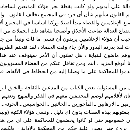
الة على أيديهم ولو كانت يقظة لجر هؤلاء المذيعين لساحات
 القانون شأنهم شأن أى فرد في المجتمع يخالف القانون ، ول
ع الإعلاميين والقضاء مبدأ اصيلا وركنا اساسيا في المجتمع أل
وبضياع العدالة ضاعت الأخلاق وأصبحنا نشاهد تلك الحملات من ا
يب أن هؤلاء الإعلاميين يريدون أن ننسى ما فات ونبدأ من جد
ت لقد بذرتم البذور والأن جاء وقت الحصاد ، لقد فتحتم الطري
هم ماضون للنهاية ، هل تظنون أن الأمر سيتوقف عند هذا ا
ا أتوقع المزيد ، أنتم ومن تغافل عنكم من القضاة المسؤولون 
موا للمحاكمة على ما وصلنا إليه من انحطاط في الألفاظ ف
فى من المسئولية بعض الكتاب من المدعين بالثقافة والخلق الر
نان لأقلامهم لوصم المختلفين معهم في الفكر والمنهج ونعتهم 
ين ـ الارهابين ـ المأجورين ـ الخائنين ـ الجواسيس ـ الخونة ـ ا
 ) ينعتونهم بهذه الصفات بدون اى دليل ، ونسى هؤلاء الكتبة (ول
 أن خصومهم حتى لو كانوا يخضعون للمحاكمة على اى من هذ
م برىء حتى يصدر علية حكم من المحكمة بالإدانة ، ولكنهم