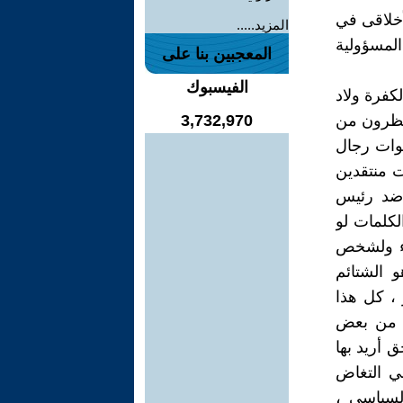
أخلاقى في
المزيد.....
المسؤولية
المعجبين بنا على
الفيسبوك
كفرة ولاد
نتظرون من
3,732,970
نوات رجال
ت منتقدين
 ضد رئيس
كلمات لو
واء ولشخص
 الشتائم
 ، كل هذا
ة من بعض
 أريد بها
ي التغاض
لسياسى ،