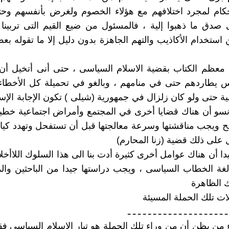
حكام لمجرد اختلافهم مع هؤلاء الخصوم ولغرض بأنفسهم وحت
صدق ما ذهبوا إلية ، فالمسئول من ضيع القيم التى تربينا 
 استخدام الأكاذيب والتهم الجاهزة بدون دليل إلا ما تقوله بع
 معظم الكتاب بقضية الاسلام السياسى ، حتى أنى أتخيل أن 
 يطاردهم حتى في منامهم ، وبالغو في تحميلة كل الأخطاء 
 حتى ولو كان زلزال في جمهورية (شيلى ) تكون الإجابة الإس
نسو أن هناك قضايا أخرى في المجتمع وأمراض اجتماعية خط
ويجب مناقشتها وسرعة معالجتها قبل أن تستفحل وتهدد كيان
ل على ذلك قضية (زنا المحارم)
جيدا أن هناك عوامل أخرى كثيرة أدت بنا الى هذا السلوك اللاأخل
غة الخطاب السياسى ، ويجب دراستها جيدا من الباحثين وا
ك الظاهرة
ات تلك الحملة المسيئة
ـ ـ ـ ـ ـ ـ ـ ـ ـ ـ ـ ـ ـ ـ ـ ـ ـ ـ ـ ـ
 من يظن أن من وراء تلك الحملة هو تيار الإسلام السياسى فق