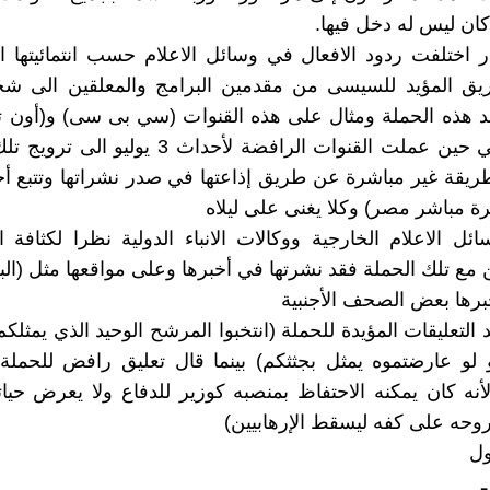
ان ليس له دخل فيها.
ار اختلفت ردود الافعال في وسائل الاعلام حسب انتمائيتها ا
يق المؤيد للسيسى من مقدمين البرامج والمعلقين الى شج
 هذه الحملة ومثال على هذه القنوات (سي بى سى) و(أون ت
التحرير) في حين عملت القنوات الرافضة لأحداث 3 يول
ريقة غير مباشرة عن طريق إذاعتها في صدر نشراتها وتتبع أخ
رة مباشر مصر) وكلا يغنى على ليلاه
سائل الاعلام الخارجية ووكالات الانباء الدولية نظرا لكثافة 
ن مع تلك الحملة فقد نشرتها في أخبرها وعلى مواقعها مثل (ا
برها بعض الصحف الأجنبية
د التعليقات المؤيدة للحملة (انتخبوا المرشح الوحيد الذي يمثلكم
 لو عارضتموه يمثل بجثثكم) بينما قال تعليق رافض للحملة
نه كان يمكنه الاحتفاظ بمنصبه كوزير للدفاع ولا يعرض حيا
وحه على كفه ليسقط الإرهابيين)
ل
ـ