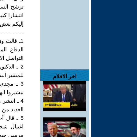
ترشح السي
انتشارا كبي
إليكم بعض 
ـ ـ ـ ـ ـ ـ ـ ـ 
1ـ قالت و
الدفاع ال
التواصل ال
2 ـ الدكت
للمشير الس
اخر الافلام
3 ـ مجدى
بيشيروا الها
4 ـ انتشر
العديد من 
5 ـ قال أ
اغتيال شخ
مرسي حيث 