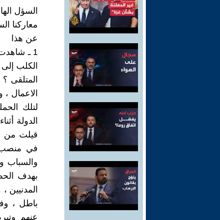
السؤل الها
معاركنا ال
عن هذا
1 ـ شاهدت
الكلب إلى 
المتلقى ؟ 
الاعمال ، 
لتلك الحم
الدولة أثن
قيلت من فر
في منصب ر
والسباب وا
بهدف الحط
المدنيين ، 
باطل ، وف
عنهم وتبر