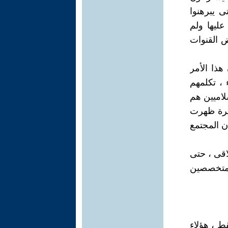
ى يبرهنوا
عليها ولم
ض القنوات
هذا الأمر
، تكلمهم
لاميين هم
يرة ظهرت
 المجتمع
اقى ، حتى
لمتخصصين
ط ، هؤلاء