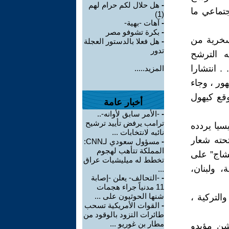
-
هل حلال لكم حرام لهم
جتماعي ما
(1)
-
آهات -بهية-
-
بكرة تشوفو مصر
سخرية من
-
هل فعلا بالدستور العجلة
تدور
ه الترشح
. انتشارا
المزيد.....
ور ، وجاء
وقع كيهول
أخبار عامة
-
-الأمر سابق لأوانه-..
ترامب يرفض تأييد ترشيح
سيا يردده
نائبه لانتخابات ...
حته شعار
-
مسؤول سعودي لـCNN:
المملكة تتأهب لهجوم
تشاج” على
تخطط له ميليشيات عراق
 ولبنان،
...
-
-التحالف- يعلن -إصابة
11 مدنياً جراء هجمات
شنها الحوثيون على ...
التركية ،
-
القوات الأمريكية تسحب
طائرات التزود بالوقود من
مطار بن غوريو ...
شن مؤيدو