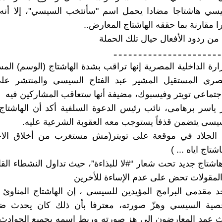
سي هاشتاجا مضادا يحمل اسم "سأنتخب السيسي"، إلا أنه
را مقارنة بما حققه الهاشتاج المعارض..
من ردود الأفعال حيال تلك الحملة
ـ ـ ـ ـ ـ ـ ـ ـ ـ ـ ـ ـ ـ ـ ـ ـ ـ ـ ـ ـ ـ ـ
زارة الداخلية المصرية إنها تراقب بشدة الهاشتاج (الوسم) الم
مصري المستقيل المشير عبد الفتاح السيسي والمنتشر ع
اجتماعي تويتر وفيسبوك، مضيفة أنها ستعاقب المشاركين فيه
ور ياسر برهامى، نائب رئيس الدعوة السلفية أكد أن الهاشتا
يسى يتضمن قذفاً يستوجب معه العقوبة الشرعية عليه.
 الجلاد في موقعة على تويتر(مش مستغرب من أخلاق الاخ
شتاج اياه ... )
 هاشتاج جديد تحت شعار “#لا للبذاءة”، حيث تداول النشطاء القا
المقولات تحض على عدم الإساءة للأخرين
حد مقدمي البرامج المؤيدين للسيسي ، إن الهاشتاج المناوئ
صية السيسي وهزّ صورته، معترفا بأن ذلك كان يحدث ض
عمد المعارضون إلى هز صورته وربط اسمه بجميع الحوادث 