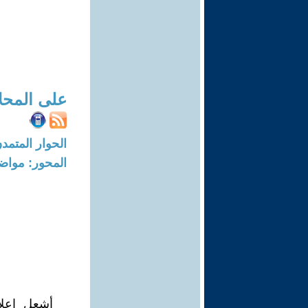
على المحل
الحوار المتمدن-العدد: 4413 - 4
المحور: مواض
أشعل إعلا