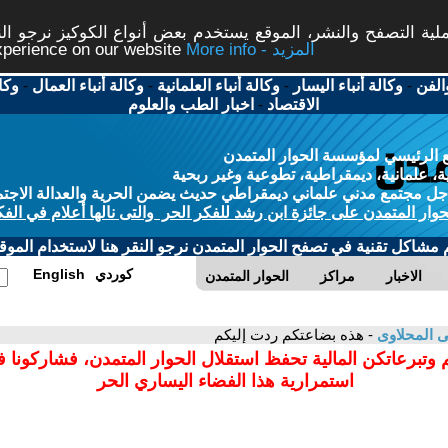
ة التصفح والنشر، الموقع يستخدم بعض أنواع الكوكيز نرجو النق
More info - المزيد
experience on our website
الفن
-
وكالة أنباء اليسار
-
وكالة أنباء العلمانية
-
وكالة أنباء العمال
-
وكا
الاقتصاد
-
اخبار الطب والعلوم
 الرئيسي لمؤسسة الحوار المتمدن
، علمانية، ديمقراطية، تطوعية وغير ربحية
ل مجتمع مدني علماني ديمقراطي حديث يضمن الحرية والعدالة الاجتم
حوار المتمدن على جائزة ابن رشد للفكر الحر والتى نالها أعلام في الفك
م مشاكل تقنية في تصفح الحوار المتمدن نرجو النقر هنا لاستخدام الموقع
كوردي
English
الاخبار
مراكز
الحوار المتمدن
 المحلاوى
- هذه بضاعتكم ردت إليكم
 وتبرعاتكن المالية تحفظ استقلال الحوار المتمدن، فشاركونا 
استمرارية هذا الفضاء اليساري الحر