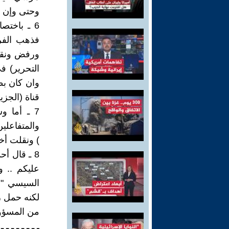
وحتى وإن ك
6 ـ باختص
فذهب الفر
ورفض ونقد
وان كان بط
قناة (الجزي
7 ـ أما و
والمتفاعلي
) ونقلت أخ
8 ـ قال أح
عليكم .. و
السيسي "لأ
لكنه حمل ر
من المسؤو
ـ ـ ـ ـ ـ ـ ـ ـ 