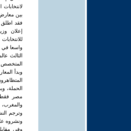
لانتخابات 
بين معارض
فقد اطلق 
إعلان وزي
للانتخابات 
واسعا في فت
الثالث عال
المتخصص
وبدأ المعار
المتظاهرو
الحملة، وب
مصر فقط ب
والمغرب، و
وترجم النشط
ونشروه على
وفي مقابل