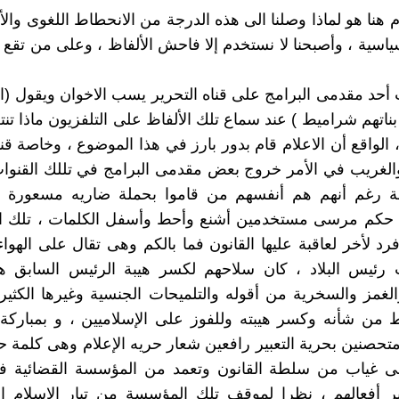
م هنا هو لماذا وصلنا الى هذه الدرجة من الانحطاط اللغوى وال
سياسية ، وأصبحنا لا نستخدم إلا فاحش الألفاظ ، وعلى من تقع 
 أحد مقدمى البرامج على قناه التحرير يسب الاخوان ويقول (ال
بناتهم شراميط ) عند سماع تلك الألفاظ على التلفزيون ماذا ت
، الواقع أن الاعلام قام بدور بارز في هذا الموضوع ، وخاصة ق
والغريب في الأمر خروج بعض مقدمى البرامج في تللك القنوا
لة رغم أنهم هم أنفسهم من قاموا بحملة ضاريه مسعورة
اء حكم مرسى مستخدمين أشنع وأحط وأسفل الكلمات ، تلك ال
د لأخر لعاقبة عليها القانون فما بالكم وهى تقال على اله
ئيس البلاد ، كان سلاحهم لكسر هيبة الرئيس السابق هو
لغمز والسخرية من أقوله والتلميحات الجنسية وغيرها الكثير
 من شأنه وكسر هيبته وللفوز على الإسلاميين ، و بمبارك
متحصنين بحرية التعبير رافعين شعار حريه الإعلام وهى كلمة حق
ى غياب من سلطة القانون وتعمد من المؤسسة القضائية ف
ير أفعالهم ، نظرا لموقف تلك المؤسسة من تيار الإسلام ا