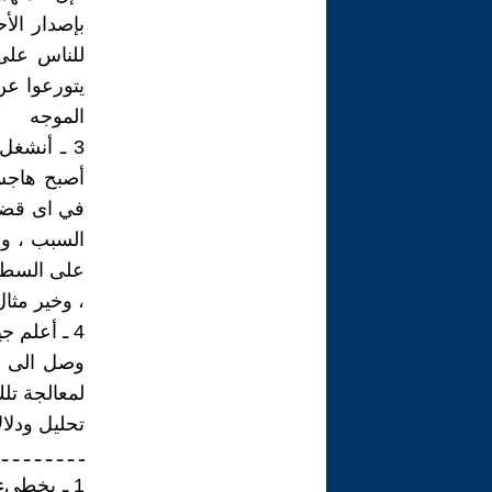
بإصدار الأ
للناس على 
يتورعوا عن
الموجه
3 ـ أنشغل
أصبح هاجس
في اى قضية
السبب ، و
على السطح 
، وخير مثا
4 ـ أعلم 
وصل الى ل
لمعالجة تل
تحليل ودلال
ـ ـ ـ ـ ـ ـ ـ ـ 
1 ـ يخطىء