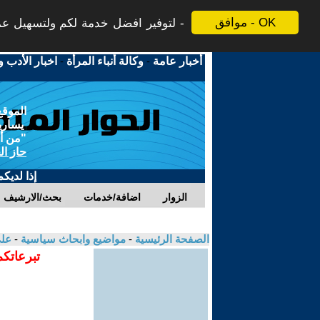
موافق - OK
لتوفير افضل خدمة لكم ولتسهيل عملي
أخبار عامة
-
وكالة أنباء المرأة
-
اخبار الأدب و
الموقع
يسارية
"من أج
حاز ال
إذا لديك
الزوار
اضافة/خدمات
بحث/الارشيف
الصفحة الرئيسية
-
مواضيع وابحاث سياسية
-
على
تبرعاتكم