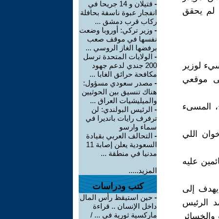
-
قتيلان و 14 جريحا في
 لم يحقق
انفجار عبوة ناسفة بحافلة
ركاب قرب دمشق ...
-
وزير تركي: أوروبا وضعت
نفسها في موقف صعب
برفضها الغاز الروسي ...
-
الولايات المتحدة ترسل
سيء لوزير
200 جندي لدعم جهود
مكافحة حرائق الغابا ...
لى موقعي
-
مصدر سعودي مسؤول:
هناك تنسيق بين الحوثيين
والميليشيات العراق ...
ج، المسىء
-
الرئيس البولندي: لن
ترفرف رايات بانديرا في
سماء وارسو
وان اللي
-
التحالف العربي بقيادة
السعودية يعلن إصابة 11
مدنيا في منطقة ...
ئمين عليه
المزيد.....
كتب ودراسات
 يهدف إلى
-
حين استيقظ رأس المال
د الرئيس
داخل الإنسان .. قراءة
ماركسية ثورية في ... /
والخسائر