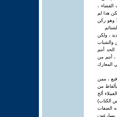
 القضاء ،
كن هذا لم
ا وهو ركن
لشتائم
يد ، ولكن
ق والشباب
لحد أنتم
، أنتم من
ي المعارك
فيع ، ممن
بألفاظ من
لعملاء ألخ
يس الكتاب)
ه الصفات
 يسارعون