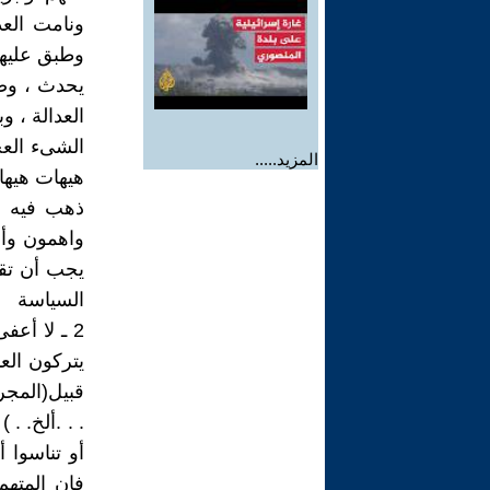
ونامت العد
وطبق عليهم
يحدث ، وضي
العدالة ، 
الشىء العج
المزيد.....
هيهات هيها
ذهب فيه و
واهمون وأن
يجب أن تقد
السياسة
2 ـ لا أع
يتركون الع
قبيل(المجرم
. . .ألخ. .
أو تناسوا
فإن المته