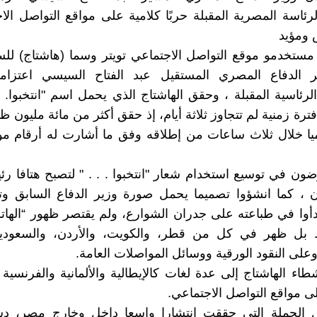
الرئاسة المصرية المقبلة حربًا كلامية على مواقع التواصل الا
 ومؤيد
مستخدمو موقع التواصل الاجتماعي تويتر وسما (هاشتاج) لل
ر الدفاع المصري المستقيل عبد الفتاح السيسي اعتزام
الرئاسية المقبلة ، وحقق الهاشتاج الذي يحمل اسم "انتخبوا. . 
رة زمنية لم تتجاوز ثلاثة أيام، إذ حقق أكثر من مائة مليون ظه
ميا خلال ثلاث ساعات من إطلاقه وفق ما أشارت له أرقام م
ضون في توسيع استخدام شعار "انتخبوا . . . " لتصبح هتافا رئي
ن ، كما انشؤوا تصميما يحمل صورة وزير الدفاع السابق وت
دأوا في طباعته على جدران الشوارع، ولم يقتصر ظهور “الها
ل ظهر في كل من قطر، والكويت، والأردن، والسعودية،
على النقود الورقية ووسائل المواصلات العامة.
اء الهاشتاج إلى عدة لغات كالإيطالية والألمانية والفرنسية و
 مواقع التواصل الاجتماعي.
 الحملة التي حققت انتشارا واسعا داخل وخارج مصر، د