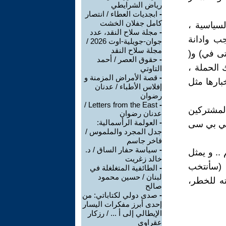
رياض الشرايطي
-
ابجديات العطاء / انتصار
كامل جفلان الخشت
لسياسية ،
-
مجلة سلاح النقد، عدد
ب وادانة
جوان-جويلية-اوت 2026 /
مجلة سلاح النقد
ى في) و(
-
حقوق العصر / أحمد
يو الى ترويج تلك الحملة ،
التاوتي
-
قصة الأمراض المزمنة و
بارها مثل
إفلاس الأطباء / عدنان
رضوان
Letters from the East /
-
المشتركين
عدنان رضوان
-
العولمة الرأسمالية:
لبي بي سى
جدل المجرد والملموس /
فاخر جاسم
-
سياسة حفار الساق / د.
 .. و يمثل
خالد زغريت
 (سأنتخب
-
الطائفية المتغلغلة في
لبنان / حسين محمود
ته للخطر،
صالح
-
صدى دولي لكتاباتي: من
إحدى أبرز مفكرات اليسار
الإيطالي إلى أ ... / رزكار
عقراوي