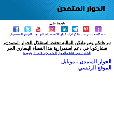
تابعونا على:
بودكاست
بنترست
تيلكرام
لينكدإن
الانستغرام
اليوتيوب
التويتر
الفيسبوك
تبرعاتكم وتبرعاتكن المالية تحفظ استقلال الحوار المتمدن،
فشاركونا في دعم استمرارية هذا الفضاء اليساري الحر
[اشترك في قناة ‫«الحوار المتمدن» على اليوتيوب]
الحوار المتمدن - موبايل
الموقع الرئيسي