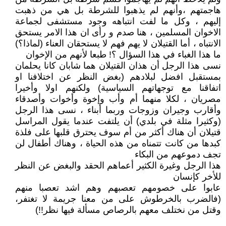
هاجمتهم ،وأنهم لم يذهبوا للشرطة بل هي من ذهبت
إليهم ، وكل ما لفت انتباهه وجود مستشفى لجماعة
الاخوان المسلمين ، هنا صدم و رأى ان هذا الامر يستحق
الانتباه ، أما القتيلان لا يهم فهم لا يستحقان العناء (لماذا؟)
ما هذا الغباء في هذا السؤال ؟! طبعا لأنهم من الإخوان
نسى هذا الرجل أن هذان القتيلان هما شابان كانا يحلمان
بمستقبل افضل لبلادهم (بغض النظر عن اختلافنا او
اتفاقنا مع توجهاتهم السياسية) ولكنهم اولا وأخيرا
مصريان ، لكلا منهما أم وأب وإخوة وأخوات وأصدقاء
وأقارب وجيران وزوجات وربما أبناء ، نسى هذا الرجل
(وكثيرا مثلة في بلدي) أن يلتفت عندما يقول المراسل
قتيلان أن هناك أكثر من أم سوف يحترق قلبها على فلذة
كبدها من كانت تتمناه من هذه الحياة ، وهناك أطفال لن
تجف دموعهم من البكاء
هذا الرجل وغيرة الكثير أعماهم الحقد والبغض عن النظر
للأخر كإنسان
عابوا على خصومهم تعصبهم وهم اشد تعصبا منهم
(فالضرب بالخرطوش على من معنا جريمة لا تغتفر،
وقتل من نختلف معهم بالرصاص مسألة فيها نظر!!)