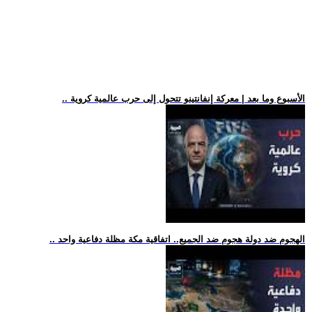
.. الأسبوع وما بعد | معركة إنفانتينو تتحول إلى حرب عالمية كروية
.. الهجوم ضد دولة هجوم ضد الجميع.. اتفاقية مكة مظلة دفاعية واحد