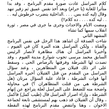
كلام المراسل عادت صورة مقدم البرنامج ، وقد بدا
متأثرا للغاية (يا حرام) وبعد أخذ نفس عميق ثم زفير تنهد
وقال (ليه كده بس. . . . .الداخلية بتضرب خرطوش ليه . .
. . ليه كده . . . . ده كلام!!)
ومضت الايام والاحداث وجرى ما جرى في مصر ، ثورة
انقلاب سمها كما تشاء
المشهد الثاني
شاءت الصدفة أن اشاهد هذا الرجل في نفس البرنامج
والقناة ، ولكن المراسل هذه المرة كان في الفيوم ،
وأخبرنا المراسل أن هناك مظاهرة لأنصار الرئيس
السابق محمد مرسى تجوب شوارع مدينة الفيوم ، وقد
تصدت لها الشرطة وفرقتها بالرصاص الحى ، وسقط
على اثر ذلك قتيلان من المتظاهرين ، وعند سؤال
المراسل من المقدم من قتل القتيلان أخبره المراسل
أنها قوات الشرطة ، فأعاد علية السؤال مرتان (هل
الشرطة هي من قتلت المتظاهران ؟) في محاولة
واضحة منه للضغط على المراسل لعلة يتراجع عن إتهام
الشرطة ، وإزاء اصرار المراسل قال (طيب كمل) فاكمل
، وقال أن القتيلان قد ذهب بهم لمستشفى تابعة لجماعة
الاخوان ، وهنا وانتفض مقدم البرنامج لهذه النقطة