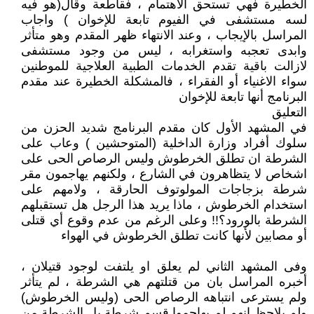
الخطيرة فهي تستحق الاهتمام ، فقاطعة وقال(هو فيه
لسه مستشفى في الفيوم تابعة للإخوان ) واجاب
المراسل بالإيجاب ، وعند الانتهاء ظهر المقدم وهو متأثر
وابدى تعجبه واستغرابه ، ليس من وجود مستشفى
لازالت باقية تقدم الخدمات الطبية العلاجية للموطنين
سواء الاغنياء أو الفقراء ، فالمشكلة الخطيرة عند مقدم
البرنامج أنها تابعة للإخوان
التعليق
في المشهد الأول كان مقدم البرنامج شديد الحزن من
سلوك أفراد وزارة الداخلية (المتوحشين ) وعاب على
الشرطة ان تطلق الخرطوش وليس الرصاص الحى على
اشخاص لا يتظاهرون في الشارع ، ولكنهم يهاجمون مقر
شرطة بزجاجات المولوتوف الحارقة ، ولامهم على
استخدام الخرطوش ، ماذا يريد هذا الرجل هل تستقبلهم
الشرطة بالورود؟!! وعلى الرغم من عدم وقوع أي قتلى
أو مصابين لأنها كانت تطلق الخرطوش في الهواء
وفى المشهد الثاني لم يعلق او يلتفت لوجود قتيلان ،
أخبره المراسل بان من قتلتهم هي الشرطة ، لم يتأثر
ولم يسترعى انتباهه الرصاص الحى (وليس الخرطوش)
ولم يلاحظ انهم لم يهاجموا قسم شرطة بل الشرطة من