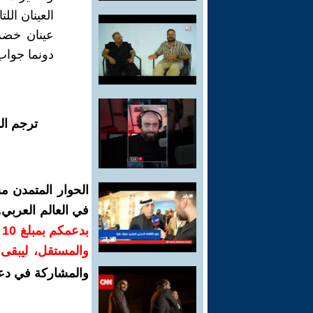
العينان الل
عينان خضرا
دونما جواب..
ترجم ال
الحوار المتمدن م
في العالم العربي
ب
والمستقل، ليبقى ص
والمشاركة في دع