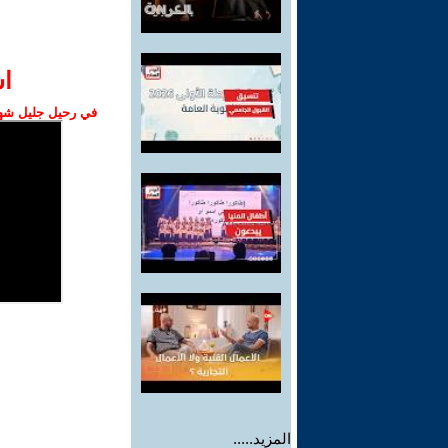
ا‫
في رحيل جليل شهبا
المزيد.....