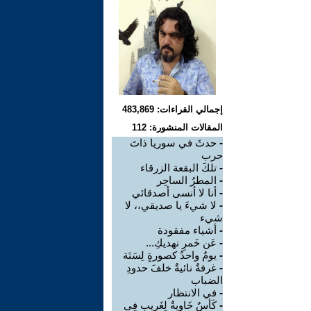
إجمالي القراءات: 483,869
المقالات المنشورة: 112
-
حدثَ في سوريا ذاتَ
حرب
-
تلكَ البقعة الزرقاء
-
المطرُ الساحِر
-
أنا لا أنسى أصدقائي
-
لا شيءَ يا صديقي،، لا
شيء
-
أشياء مفقودة
-
عَن خَمرِ نهديكِ...
-
يومٌ واحدٌ كصورةٍ لِسَنَة
-
غرفةٌ نائيةٌ خلفَ حدودِ
الضباب
-
في الانتظار
-
كَأسٌ خَاويةٌ لِغَرِيبٍ فِي