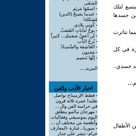
المَنفَى
تسع لتلك
-
اسمُهَا مَريَم
-
عندما يصبحُ (الدين)
من جسدها
مُشكلة!
-
كُونِي بِلادِي
-
بوحٌ لناياتِ القَصَبْ
ما تناثرت
-
لَن أعضَّ شفتيكِ... كثيراً
-
بُرجُ الدُّب
-
العَاشِقة والسِّندِبادْ
رة في كل
-
مَجنون
-
إنَّهَا تَبتسِم
يد جسدي..
المزيد.....
،،،
اخبار الأدب والفن
-
قطط الإرميتاج تواصل
تقليدا عمره ثلاثة قرون
في حراسة الفن وال ...
-
مهرجان مالمو ينطلق
اليوم بموسيقى وفعاليات
وأطعمة من مختلف أن ...
ن الأطفال
-
سوريا...عبارة -المعازف
حرام- تنشر على جدار