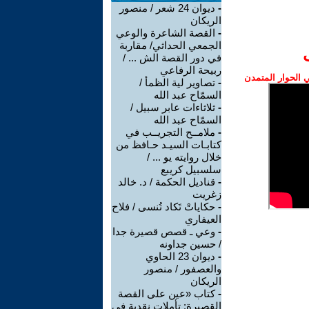
-
ديوان 24 شعر / منصور
الريكان
-
القصة الشاعرة والوعي
الجمعي الحداثي/ مقاربة
في دور القصة الش ... /
ربيحة الرفاعي
الحوار المتمدن
-
تصاوير لية الظمأ /
السمّاح عبد الله
-
ثلاثاءات عابر سبيل /
السمّاح عبد الله
-
ملامــح التجريــب في
كتابـات السيـد حـافظ من
خلال روايته يو ... /
سلسبيل كريبع
-
قناديل الحكمة / د. خالد
زغريت
-
حكاياتْ تَكاد تُنسى / فلاح
العيفاري
-
وعي ـ قصص قصيرة جدا
/ حسين جداونه
-
ديوان 23 الحاوي
والعصفور / منصور
الريكان
-
كتاب «عين على القصة
القصيرة: تأملات نقدية في