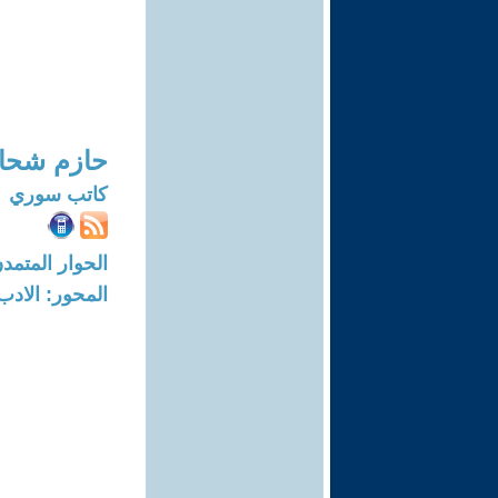
حازم شحا
كاتب سوري
الحوار المتمدن-العدد: 4591 - 14
المحور: الادب