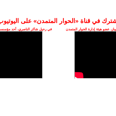
شترك في قناة «الحوار المتمدن» على اليوتيوب
ز، عضو هيئة إدارة الحوار المتمدن
في رحيل شاكر الناصري، أحد مؤسسي 