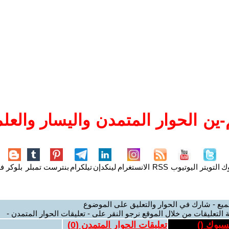
ين الحوار المتمدن واليسار والعلم
وك
التويتر
اليوتيوب
RSS
الانستغرام
لينكدإن
تيلكرام
بنترست
تمبلر
بلوكر
فل
ميع - شارك في الحوار والتعليق على الموضوع
 التعليقات من خلال الموقع نرجو النقر على - تعليقات الحوار المتمدن -
يسبوك (
)
تعليقات الحوار المتمدن (
0
)