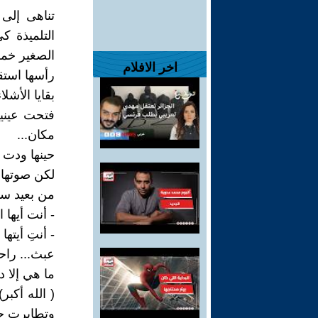
تناهى إلى
التلميذة 
الصغير خم
اخر الافلام
رأسها استقر
بقايا الأشل
فتحت عيني
مكان...
حينها ودت 
لكن صوتها ك
من بعيد سم
- أنت أيها 
- أنتِ أيته
عبث... راحت
ما هي إلا 
( الله أكبر
وتطايرت حم