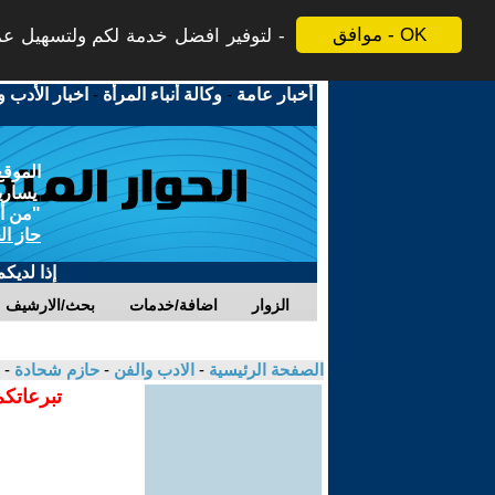
موافق - OK
لتوفير افضل خدمة لكم ولتسهيل عملي
أخبار عامة
-
وكالة أنباء المرأة
-
اخبار الأدب و
الموقع
يسارية
"من أج
حاز ال
إذا لديك
الزوار
اضافة/خدمات
بحث/الارشيف
الصفحة الرئيسية
-
الادب والفن
-
حازم شحادة
- 
تبرعاتكم