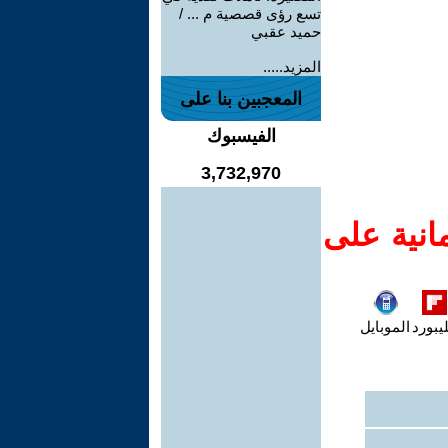
تسع رؤى قصصية م ... /
حميد عقبي
المزيد.....
المعجبين بنا على
الفيسبوك
3,732,970
انية على
يبورد
الموبايل