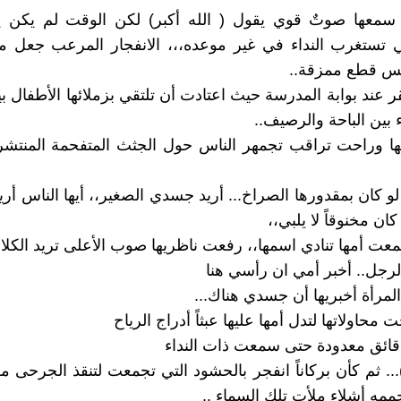
 سمعها صوتٌ قوي يقول ( الله أكبر) لكن الوقت لم يكن ي
كي تستغرب النداء في غير موعده،،، الانفجار المرعب جعل 
س قطع ممزقة..
 عند بوابة المدرسة حيث اعتادت أن تلتقي بزملائها الأطفال بين
اء بين الباحة والرصيف..
ها وراحت تراقب تجمهر الناس حول الجثث المتفحمة المنتش
لو كان بمقدورها الصراخ... أريد جسدي الصغير،، أيها الناس أر
ان مخنوقاً لا يلبي،،
عت أمها تنادي اسمها،، رفعت ناظريها صوب الأعلى تريد الكلام
الرجل.. أخبر أمي ان رأسي هنا
ا المرأة أخبريها أن جسدي هناك...
 محاولاتها لتدل أمها عليها عبثاً أدراج الرياح
دقائق معدودة حتى سمعت ذات النداء
)... ثم كأن بركاناً انفجر بالحشود التي تجمعت لتنقذ الجرحى م
مه أشلاء ملأت تلك السماء ..