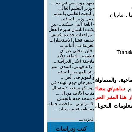
معهد موسيقي في دم ...
-
وزير التعليم العالي
والبحث العلمي والقائم
. تناديان
بعمل وزير الثقافة ...
-
اللغة التي تسكننا.. حين
يكتب اللسان سيرة العقل
-
مراجعات جديدة تكشف
حقيقة فشل الاستخبارات
الغربية في ألبانيا ...
-
«لن نتخلى عن أي
Transl
قطعة».. الثقافة تؤكد
ملاحقة الآثار العراقية ...
-
رائد فهمي: المدى منبر
رائد للمهنية والثقافة
والتنوير في العر ...
اعية، والمساواة
-
مهرجان -يوم الهند- في
موسكو يستعد لاستقبال
م.
ساهم/ي معنا!
مئات الآلاف من ال ...
رار هذا المنبر الحر
-
منتجه خدم بالجيش
الإسرائيلي.. ما قصة حملة
معلومات التحويل
مقاطعة فيلم -سبايد ...
المزيد.....
كتب ودراسات