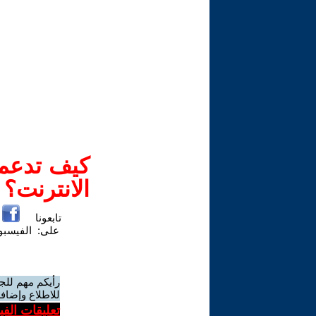
كيف تدعم-
الانترنت؟
تابعونا
على:
الفيسب
رأيكم مهم للج
للاطلاع وإضافة
تعليقات الف