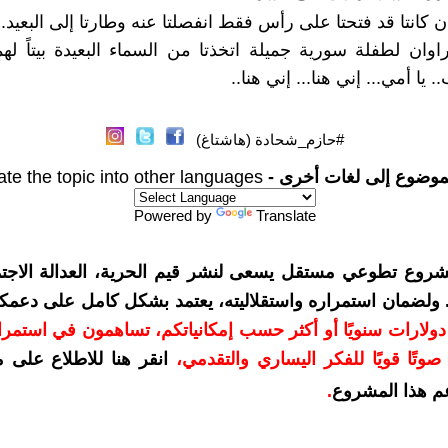
تان كانتا قد فتحتا على رأس فقط انفصلتا عنه وطارتا إلى البعيد..
وان لطفلة سورية جميلة اتخذتا من السماء البعيدة بيتاً لهما.
 يا أمي... إني هنا... إني هنا..
#حازم_شحادة (هاشتاغ)
موضوع إلى لغات أخرى -
ate the topic into other languages
Powered by
Translate
شروع تطوعي مستقل يسعى لنشر قيم الحرية، العدالة الاجتم
. ولضمان استمراره واستقلاليته، يعتمد بشكل كامل على دعمك
دعمكم بمبلغ 10 دولارات سنويًا أو أكثر حسب إمكانياتكم، تساهمون في استم
وتًا قويًا للفكر اليساري والتقدمي
،
انقر هنا للاطلاع على 
م هذا المشروع
.