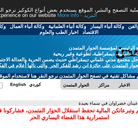
ة التصفح والنشر، الموقع يستخدم بعض أنواع الكوكيز نرجو النق
More info - المزيد
experience on our website
الفن
-
وكالة أنباء اليسار
-
وكالة أنباء العلمانية
-
وكالة أنباء العمال
-
وكا
الاقتصاد
-
اخبار الطب والعلوم
 الرئيسي لمؤسسة الحوار المتمدن
، علمانية، ديمقراطية، تطوعية وغير ربحية
ل مجتمع مدني علماني ديمقراطي حديث يضمن الحرية والعدالة الاجتم
حوار المتمدن على جائزة ابن رشد للفكر الحر والتى نالها أعلام في الفك
م مشاكل تقنية في تصفح الحوار المتمدن نرجو النقر هنا لاستخدام الموقع
كوردي
English
الاخبار
مراكز
الحوار المتمدن
عينان خضراوان في سماء بعيدة
 وتبرعاتكن المالية تحفظ استقلال الحوار المتمدن، فشاركونا 
استمرارية هذا الفضاء اليساري الحر