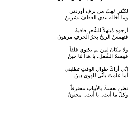
لكنّني تَعِبٌ من نزفِ أوردتي
وما أخَاله يبدي العطفَ تشرينُ
أرجوه مُبتهلاً للشِّعرِ قافيةً
فتهمسُ الريحُ بحرُ الحرفِ مرهونُ
ولا مكانَ لمن لم يكتوِي قلقاً
فيبسمُ الشّعرُ.. يا هذا لنا حينُ
إنّي أراكَ طوالَ الوقتِ تطلبني
أما علمتَ بأنّي للهوى دِينُ
تظن نفسكَ بالأبياتِ محترفاً
وكلّ ما أنتَ.. يا أنتَ.. مجنونُ