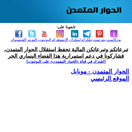
تابعونا على:
بودكاست
بنترست
تيلكرام
لينكدإن
الانستغرام
اليوتيوب
التويتر
الفيسبوك
تبرعاتكم وتبرعاتكن المالية تحفظ استقلال الحوار المتمدن،
فشاركونا في دعم استمرارية هذا الفضاء اليساري الحر
[اشترك في قناة ‫«الحوار المتمدن» على اليوتيوب]
الحوار المتمدن - موبايل
الموقع الرئيسي