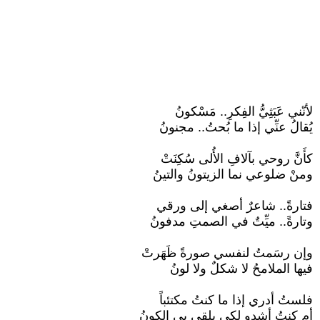
لأنّني عَبَثِيُّ الفِكرِ.. مَسْكونُ
يُقالُ عنِّي إذا ما بُحتُ.. مجنونُ
كأَنَّ روحي بآلافِ الأُلى سُكِنَتْ
ومنْ ضلوعي نما الزيتونُ والتينُ
فتارةً.. شاعرٌ أصغي إلى ورقي
وتارةً.. ميِّتٌ في الصمتِ مدفونُ
وإن رسَمتُ لنفسي صورةً ظَهَرتْ
فيها الملامحُ لا شكلٌ ولا لونُ
فلستُ أدري إذا ما كنتُ مكتئباً
أم كنتُ أشدو لكي يلقى بي الكونُ