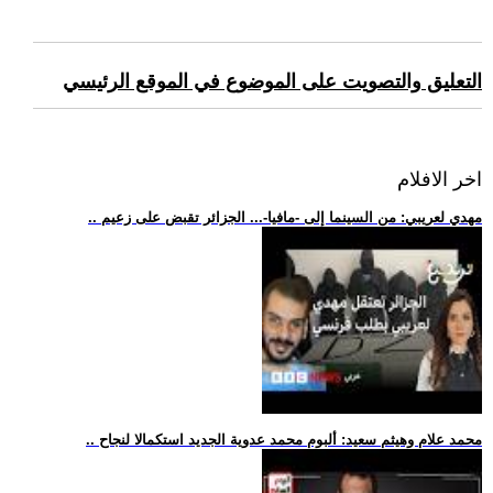
التعليق والتصويت على الموضوع في الموقع الرئيسي
اخر الافلام
.. مهدي لعريبي: من السينما إلى -مافيا-... الجزائر تقبض على زعيم
.. محمد علام وهيثم سعيد: ألبوم محمد عدوية الجديد استكمالا لنجاح