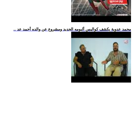
.. محمد عدوية يكشف كواليس ألبومه الجديد ومشروع عن والده أحمد عد