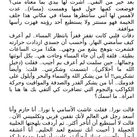
بعد خير من النفي.. أشرت لها بيدي بما معناه متى؟
فوضعت كفيها حول فمها وهمست (مساء).. عدت
لأهمس لها أنني سأنتظرها مساء في مكاني هذا خلف
الخيمة فهو مستتر ولا يستطيع أحد رؤيته فهزت رأسها
موافقة.
دقات قلبي كانت تقفز قفزاً بانتظار المساء.. لم أعرف
كيف سأمضي النهار. وأحسب أن جسدي ازدادت حرارته
فشعرت بتوهج يشع من وجهي.. هكذا مرت الساعات
بطيئة.. قلقة إلى أن جاء المساء وجاءت هي.. بكل أنوثتها
وجمالها.. حين سلمت لم أعرف بم أجيب.. فقلت (دخيل
الله ما أحلاكي).. ابتسمت وشكرتني.. قلت: وأيضاً
تشكريني!! أنا من يشكر الله والسماء والبحر وأيلول على
قدومك.. أنا من يشكر القدر والصدفة والمواقيت وحركة
الكواكب والنجوم التي تضافرت كي ألتقي بك ها هنا يا
امرأة.. ما اسمك؟
قالت نورا.. فقلت عاشت الأسامي يا نورا.. أنا حازم وأنا
أسعد رجل في العالم لأنك تقفين قربي وتكلمينني الآن..
قالت لا أستطيع أن أتأخر أكثر.. ثم أردفت بلهجتها الحلبية
الجميلة ( أحببت أنك تستمع لعبد الحليم.. أنا أعشقه
أيضاً.. وأحببت عينيك أيضاً) ثم عادت أدراجها بهدوء تاركة