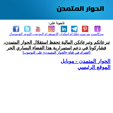
تابعونا على:
بودكاست
بنترست
تيلكرام
لينكدإن
الانستغرام
اليوتيوب
التويتر
الفيسبوك
تبرعاتكم وتبرعاتكن المالية تحفظ استقلال الحوار المتمدن،
فشاركونا في دعم استمرارية هذا الفضاء اليساري الحر
[اشترك في قناة ‫«الحوار المتمدن» على اليوتيوب]
الحوار المتمدن - موبايل
الموقع الرئيسي