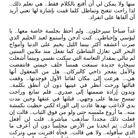
منها ولا يمكن لي أن أقنع بالكلام فقط.. هي تعلم ذلك..
لذا راحت تتغنج وتماطل كلما قمت بإشارة لها تعني أريد
أن ألقاها على انفراد.
غداً صباحاً سيرحلون.. ولم أحظ بجلسة خاصة معها.. يا
لبؤسي وإحباطي.. كنت أدخن وأستمع لعبد الحليم الذي
صرت أعشقه أكثر بينما الليل يخيم على الدنيا وأمواج
البحر التي تغازل الشاطئ كما تفعل منذ ملايين السنين
لم تبالي بمقدار التعاسة التي سكنت نفسي وبينما أشعلت
سيجارة جديدة سمعت همساً خلف خيمتي فانتفضت
والأمل ينفجر داخي كالبركان.. هل من المعقول أنها
هي... هرعت إلى مكان لقائنا الأول فوجدتها.. وقفت
قبالتها ورحت أنظر في عينيها دون أن أنطق بكلمة..
وبدون إرادة ضممتها إلى صدري.. فلم تمانع وراحت
تمسح بيدها على وجهي.. قبلتها في عنقها وحين مدت
يدي لأداعب نهدها عادت إلى الوراء لكني حظيت بكمشة
منه.. ما أروع ملمسه حتى ولو من فوق الثياب.. قالت إن
فعلت ذلك مجدداً سأذهب مباشرة.. قلت لن أفعل
أعدك.. ثم اتخذنا من الأرض مجلساً دون أن أعرف ما
الذي سأقوله.. ولا هي قالت.. فجأة اقتربت مني وتركت