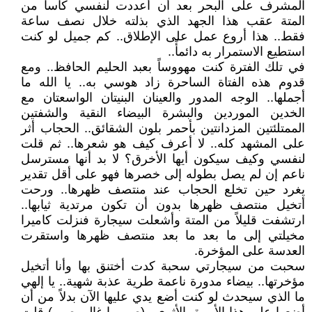
المشرف على البحر بعد أن أعددت لنفسي كأساً من
المتة عقب هذا الجهد الذي بذلته خلال نصف ساعة
فقط.. هذا أروع عمل على الإطلاق.. كم جميل لو كنت
استطيع الاستمرار به دائمأً..
في تلك الفترة كنت مهووساً بعبد الحليم الحافظ.. ومع
قدوم هذه الفتاة الساحرة زاد هوسي به.. يا الله ما
أجملها.. الوجه المدور والعينان البنيتان الواسعتان مع
الخدين الموردين والبشرة البيضاء النقية والشفتين
الممتلئتين المزدانتين بأحمر بلون الشقائق.. الحجاب أثر
على المشهد كله.. لا أعرف كيف هو شعرها.. ثم قلت
لنفسي وكيف سيكون أيها الأخرق؟ لا بد أنها مسترسل
ناعم إن لم يصل بطوله إلى خصرها فهو على أقل تقدير
يغرد حين تخلع الحجاب عند منتصف ظهرها.. ورحت
أتخيل منتصف ظهرها بدون أن تكون مرتدية ثيابها..
ارتشفت قليلاً من المتة وأشعلت سيجارة فنزلت كاميرا
مخيلتي إلى ما بعد ما بعد منتصف ظهرها واستقرت
العدسة على المؤخرة.
سحبت من سيجارتي سحبة كدت أختنق بها وأنا أتخيل
مؤخرتها.. بيضاء مدورة ناعمة طرية عذبة شهية.. يا إلهي
ما الذي سيحدث لو كنت أضع يدي عليها الآن بدلاً من أن