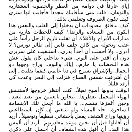
إياي غارقاً في دوامة من العطر والخصوبة العشتارية
والتوهان.. قلت متى سأقابلك مجدداً فأجابت انها سترى
كيف تكون الظروف وتعلمني بذلك.
كيف لدقائق معدودات أن يدخلوا إلى القلب والنفس هذا
الكون من السعادة والرضا؟ كيف للحظات هاربة من
مدارات الأبراج والأفلاك أن تقلب تاريخ الرجل رأساً على
عقب وتحوله من كائن جلف قاس إلى طائر نورس؟ لا
أدري.. ولا أحسب أن أحداً يدري.. استلقيت على سريري
دون أن أقدر على النوم.. شيء بداخلي كان يقول عش
هذه اللحظات يا حازم.. إياك والنوم.. وراح وجهها ذو
الجمال والإشراق يسرح في دنا عالمي كيفما تقلبت.. إلى
أن أشرقت شمس الصباح فنزلت إلى البحر وعدت كي
أرقد قليلاً.
الوقت بدونها أصبح ثقيلاً.. كنت أنتظر خروجها لأستنشق
الهواء المحمل بعطرها.. نتحاور بالعينين من بعيد لبعيد..
وحين أغمزها تبتسم... يا الله ما أجمل تلك الابتسامة
الساحرة.. جاء المساء ولم تبلغني إن كان باستطاعتي
رؤيتها وراح الشغف يفعل بأحشائي تقطيعاً وتوصيلاً.. أريد
أن أقابلها قبل أن يحين موعد مغادرتهم.. أريد أن ألمس
هذا القد.. أن أقبل هذه الشفاه.. أن أحصل على ذكرى