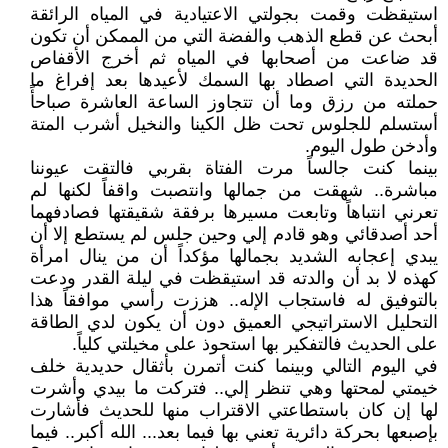
استيقظت وقمت بجولتي الاعتيادية في المياه الرائقة
أبحث عن قطع الذهب والفضة التي من الممكن أن تكون
قد ضاعت من أصحابها في المياه ثم أخرج الأقفاص
الحديدة التي اصطاد بها السمك لأعيدها بعد إفراغ ما
حملته من رزق وما أن تتجاوز الساعة العاشرة صباحأً
أستسلم للجلوس تحت ظل الكينا والنخيل أشرب المتة
وأدخن طول اليوم.
بينما كنت جالساً مرت الفتاة بقربي فالتقت عيوننا
مباشرة.. شهقت من جمالها وانتصبت واقفاً لكنها لم
تعرني انتباهاً وتابعت مسيرها برفقة شقيقتها فصادفهما
أحد أصدقائي وهو قادم إلي وحين جلس لم يستطع إلا أن
يبدي إعجابه الشديد بجمالها مؤكداً أن من ينال امرأة
كهذه لا بد أن والدته قد استيقظت في ليلة القدر ودعت
بالتوفيق له فاستجاب الإله.. هززت رأسي موافقاً هذا
التحليل الاستراتيجي العميق دون أن يكون لدي الطاقة
على الحديث فالتفكير بها استحوذ على مخيلتي كلياً.
في اليوم التالي وبينما كنت أتمرن بأثقال حديدية خلف
خيمتي لمحتها وهي تنظر إلي.. فتركت ما بيدي وأشرت
لها إن كان باستطاعتي الاقتراب منها للحديث فأشارت
بإصبعها بحركة دائرية تعني بها فيما بعد... الله أكبر.. فيما