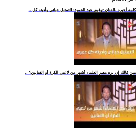
.. كلمة أخيرة -الفنان توفيق عبد الحميد: التمثيل حياتي وأديته كل
.. مين قالك إن بره مصر العلماء أشهر من لاعبي الكرة أو الفنانين؟