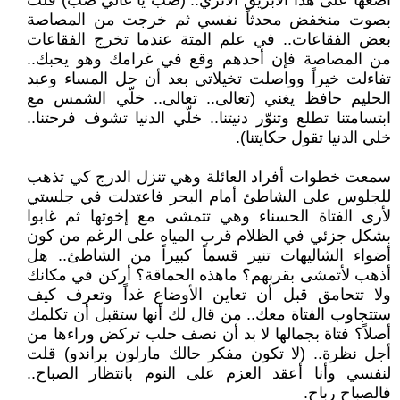
أضعها على هذا الأبريق الأثري.. (صب يا غالي صب) قلت
بصوت منخفض محدثاً نفسي ثم خرجت من المصاصة
بعض الفقاعات.. في علم المتة عندما تخرج الفقاعات
من المصاصة فإن أحدهم وقع في غرامك وهو يحبك..
تفاءلت خيراً وواصلت تخيلاتي بعد أن حل المساء وعبد
الحليم حافظ يغني (تعالى.. تعالى.. خلّي الشمس مع
ابتسامتنا تطلع وتنوّر دنيتنا.. خلّي الدنيا تشوف فرحتنا..
خلي الدنيا تقول حكايتنا).
سمعت خطوات أفراد العائلة وهي تنزل الدرج كي تذهب
للجلوس على الشاطئ أمام البحر فاعتدلت في جلستي
لأرى الفتاة الحسناء وهي تتمشى مع إخوتها ثم غابوا
بشكل جزئي في الظلام قرب المياه على الرغم من كون
أضواء الشاليهات تنير قسماً كبيراً من الشاطئ.. هل
أذهب لأتمشى بقربهم؟ ماهذه الحماقة؟ أركن في مكانك
ولا تتحامق قبل أن تعاين الأوضاع غداً وتعرف كيف
ستتجاوب الفتاة معك.. من قال لك أنها ستقبل أن تكلمك
أصلاً؟ فتاة بجمالها لا بد أن نصف حلب تركض وراءها من
أجل نظرة.. (لا تكون مفكر حالك مارلون براندو) قلت
لنفسي وأنا أعقد العزم على النوم بانتظار الصباح..
فالصباح رباح.