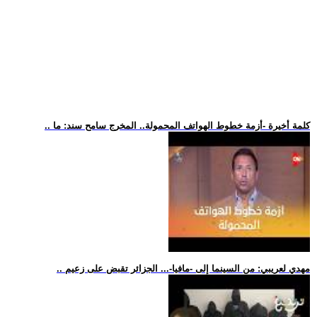
.. كلمة أخيرة -أزمة خطوط الهواتف المحمولة.. المخرج سامح سند: ما
.. مهدي لعريبي: من السينما إلى -مافيا-... الجزائر تقبض على زعيم