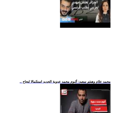
.. محمد علام وهيثم سعيد: ألبوم محمد عدوية الجديد استكمالا لنجاح