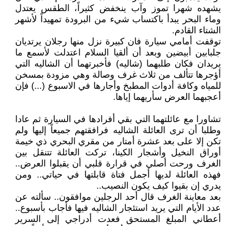
يشهده شهرا تموز وآب ينخفض كثيراً، الطقس يعتدل
وماء البحر يبدأ باكتساب شيء من البرودة تمهيداً لأشهر
الشتاء القادم.
توقفت أمامي سيارة فان كبيرة نزل منها رجلان يرتديان
جلبابين أبيضين وبعد أن ألقيا السلام اعتدلت لأسمع ما
يريدان فكان طلبهما (شاليه) فأخبرتهما أن الشاليه التي
أؤجرها تتألف من ثلاث غرف وصالة وهي مزودة بمسخن
للمياه وكافة أدوات المطبخ وأجارها في الاسبوع (...) فإن
أعجبهما العرض سأريهما إياها.
تشاورا مع عائلتهما التي بقي أفرادها في السيارة ثم عادا
وطلبا أن ترى العائلة الشاليه فرافقتهم جميعاً إليها ولم
تكن إلا على بعد عشرة أمتار من مقري البحري ذي خيمة
أوراق النخيل وأشجار الكينا، تركت العائلة تتنقل بين
الغرف ورحت أصلي في قرارة قلبي أن يقبلوا العرض..
فهذه العائلة لديها أجمل فتاة قابلتها في حياتي.. ومن
يدري إن بقيوا كيف يكون النصيب..
بعد معاينة الغرف قال أحد الرجلين موافقون.. سألته عن
عدد الأيام التي يريد استئجار الشاليه فيها فأجاب بأسبوع..
أعطاني المبلغ المستحق فعدت أدراجي إلى السرير