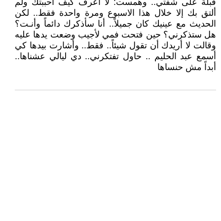
قبلة على شفتي.. وهمست: لا أعرف كيف أحببتك ولم
ألتق بك إلا خلال هذا الاسبوع ومرة واحدة فقط.. لكن
الحديث مع عينيك كان جميلاً.. أنا سأذكرك دائماً وأنـت؟
هل ستذكرني؟ حين فتحت فمي لأجيب وضعت يدها عليه
وقالت لا أريدك أن تقول شيئاً.. فقط.. وأشارت بيدها كي
أسمع عبد الحليم .. حاول تفتكرني.. دي ليالي عشناها..
أبداً مش حنساها