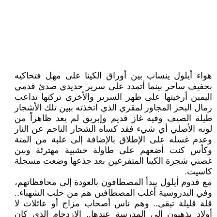
هواء أيلول ينساب بين أوراق الكينا على مهل فتحاكيه
بحفيف ساحر بينما أتمدد على سرير حديدي صدئ قدمي
اليمين أرخيتها على ظهر السرير والأخرى تركتها تداعب
رمال البحر المجاور لمقري الذي اتخذته ببين تلك الأشجار
طيلة الصيف وفيه غاز قديم وإبريق لم يعد ظاهراً من
لونه الأصلي أي شيء فقد كساه الشحار الناجم عن النار
وعدم غسله على الإطلاق بالإضافة إلى علبة من المتة
وكأس كنت أضعهم على طاولة خشبية مهترئة وبين
غصني شجرة الكينا المتفرعين بعد جذعها وضعت مسجلة
كاسيت.
مع قدوم أيلول يبدأ المصطافون بالعودة إلى محافظاتهم،
وفي البدروسية أغلب المصطافين هم من حلب الشهباء..
قلة قليلة تبقى.. وهم ناس أصحاب مزاج أو عائلات لا
أولاد يذهبون إلى المدرسة عندها.. الازدحام الذي كان