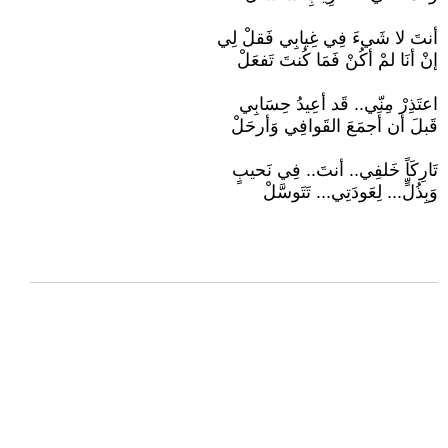
أنتَ لا شَيءَ فِي غِيابِي فَقلْ لِي
إنْ أنَا لمْ أكُنْ فَمَا كُنتَ تَفعَلْ
اعتَذِرْ مِنّي.. قَد أعِيدُ حِسَابِي
قَبلَ أن أَجمَعَ القَوافِي وَأرحَلْ
تَارِكَاً خَلفِي.. أنتَ.. فِي نَحيبٍ
وَبِذُلٍّ... لِعَودَتِي... تَتَوسَّلْ