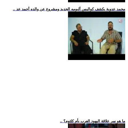
.. محمد عدوية يكشف كواليس ألبومه الجديد ومشروع عن والده أحمد عد
.. ما هو سر علاقة اليهود العرب بأم كلثوم؟