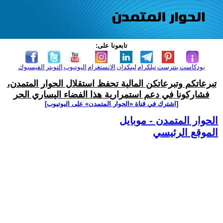
تابعونا على:
بودكاست
بنترست
تيلكرام
لينكدإن
الانستغرام
اليوتيوب
التويتر
الفيسبوك
تبرعاتكم وتبرعاتكن المالية تحفظ استقلال الحوار المتمدن،
فشاركونا في دعم استمرارية هذا الفضاء اليساري الحر
[اشترك في قناة ‫«الحوار المتمدن» على اليوتيوب]
الحوار المتمدن - موبايل
الموقع الرئيسي