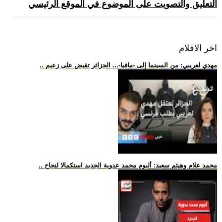
التعليق والتصويت على الموضوع في الموقع الرئيسي
اخر الافلام
.. مهدي لعريبي: من السينما إلى -مافيا-... الجزائر تقبض على زعيم
.. محمد علام وهيثم سعيد: ألبوم محمد عدوية الجديد استكمالا لنجاح