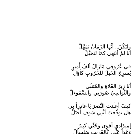
وليَكُنْ.. أيُّهَا الزَمَانُ تَمَهَّلْ
أنَا لمْ أنتَهِي كمَا تَتَخيَّلْ
في عُرُوقِي مَازالَ ألفُ أَمِيرٍ
يُسرِجُ الخَيلَ للحُرُوبِ كأوَّلْ
أنَا زِيرُ الفَلاةِ والمُتنبِّي
والنّوَاسِيُ صُورَتِي والسَّمُوءَلْ
كيفَ أعلَنتَ النَّصرَ يَا غادرِاً بِي
هَل تَوَقَّعتَ أنَّنِي سَوفَ أَقبَلْ
إمتِدَادِي أقوَى وَحُبِّي كَبِيرٌ
وَغَدَاً عَنِّي كَالغَرِيبِ سَتَسألْ