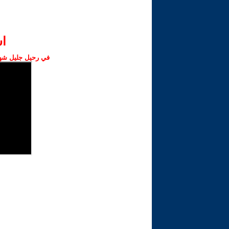
ا‫
في رحيل جليل شهبا