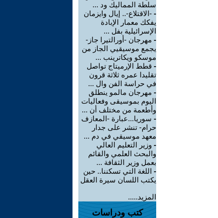
سلطة المماليك ود ...
-
-الاقتلاع-.. إيال وايزمان
يفكك معمار الإبادة
الإسرائيلية بفل ...
-
مهرجان -أورالتيرا جاز-
يجمع موسيقيي الجاز من
موسكو ويكاترينب ...
-
قطط الإرميتاج تواصل
تقليدا عمره ثلاثة قرون
في حراسة الفن وال ...
-
مهرجان مالمو ينطلق
اليوم بموسيقى وفعاليات
وأطعمة من مختلف أن ...
-
سوريا...عبارة -المعازف
حرام- تنشر على جدار
معهد موسيقي في دم ...
-
وزير التعليم العالي
والبحث العلمي والقائم
بعمل وزير الثقافة ...
-
اللغة التي تسكننا.. حين
يكتب اللسان سيرة العقل
المزيد.....
كتب ودراسات