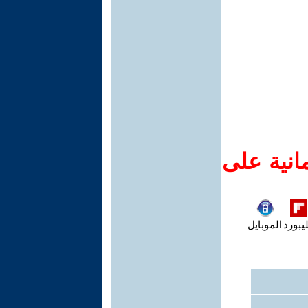
انية على
يبورد
الموبايل