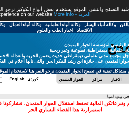
ة التصفح والنشر، الموقع يستخدم بعض أنواع الكوكيز نرجو النق
More info - المزيد
experience on our website
الفن
-
وكالة أنباء اليسار
-
وكالة أنباء العلمانية
-
وكالة أنباء العمال
-
وكا
الاقتصاد
-
اخبار الطب والعلوم
 الرئيسي لمؤسسة الحوار المتمدن
، علمانية، ديمقراطية، تطوعية وغير ربحية
ل مجتمع مدني علماني ديمقراطي حديث يضمن الحرية والعدالة الاجتم
حوار المتمدن على جائزة ابن رشد للفكر الحر والتى نالها أعلام في الفك
م مشاكل تقنية في تصفح الحوار المتمدن نرجو النقر هنا لاستخدام الموقع
كوردي
English
الاخبار
مراكز
الحوار المتمدن
في بيتِ لميا
 وتبرعاتكن المالية تحفظ استقلال الحوار المتمدن، فشاركونا 
استمرارية هذا الفضاء اليساري الحر