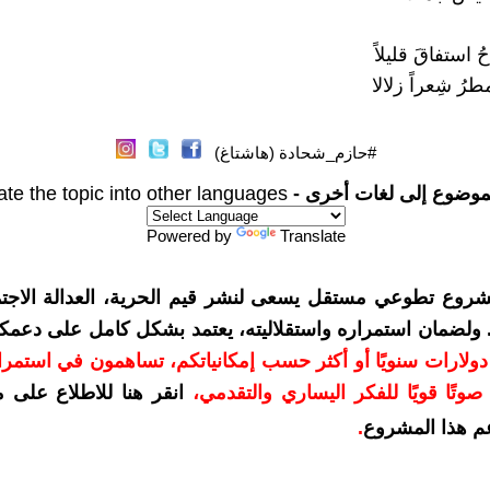
ُ استفاقَ قليلاً
رُ شِعراً زلالا
#حازم_شحادة (هاشتاغ)
موضوع إلى لغات أخرى -
ate the topic into other languages
Powered by
Translate
شروع تطوعي مستقل يسعى لنشر قيم الحرية، العدالة الاجتم
. ولضمان استمراره واستقلاليته، يعتمد بشكل كامل على دعمك
دعمكم بمبلغ 10 دولارات سنويًا أو أكثر حسب إمكانياتكم، تساهمون في استم
وتًا قويًا للفكر اليساري والتقدمي
،
انقر هنا للاطلاع على 
م هذا المشروع
.