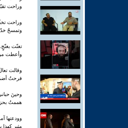
وراحت تقبّل
وراحت تخفّ
وتمسحُ خدّ
تغنّت بغنّجٍ
وأعطت من ا
وقالت تعالَ
فرحتُ أضمّ 
وحينَ حباني
هممتُ بحزنٍ
وودعتها آملا
مثيرٍ كهذا ي