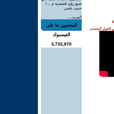
تسع رؤى قصصية م ... /
حميد عقبي
المزيد.....
المعجبين بنا على
الحوار المتمدن
الفيسبوك
3,732,970