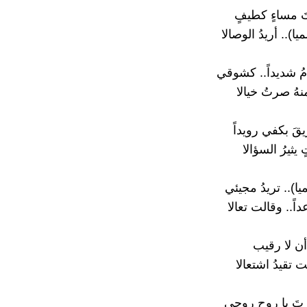
َ مساءٍ كطيفٍ
يا).. أريدُ الوصالا
مُ شديداً.. كشوقي
نهُ صرتُ خيالا
قَ بكفي رويداً
يثيرُ السؤالا
يا).. تريدُ مجيئي
اً.. وقالت تعالا
 أن لا رقيب
 تقيدُ اشتعالا
تَ يا روح روحي