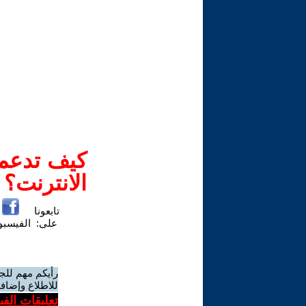
كيف تدعم-
الانترنت؟
تابعونا
على:
الفيسب
رأيكم مهم للج
للاطلاع وإضافة
تعليقات الف