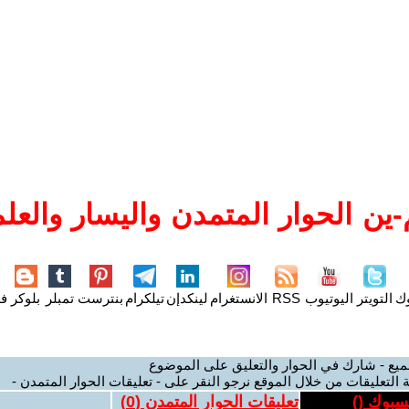
ين الحوار المتمدن واليسار والعلم
وك
التويتر
اليوتيوب
RSS
الانستغرام
لينكدإن
تيلكرام
بنترست
تمبلر
بلوكر
فل
ميع - شارك في الحوار والتعليق على الموضوع
 التعليقات من خلال الموقع نرجو النقر على - تعليقات الحوار المتمدن -
يسبوك (
)
تعليقات الحوار المتمدن (
0
)