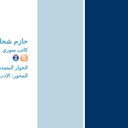
حازم شحا
كاتب سوري
الحوار المتمدن-العدد: 4389 - 14
المحور: الادب