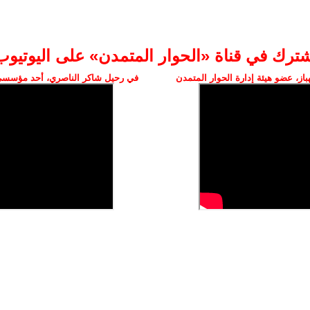
شترك في قناة «الحوار المتمدن» على اليوتيوب
ز، عضو هيئة إدارة الحوار المتمدن
في رحيل شاكر الناصري، أحد مؤسسي 