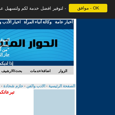
موافق - OK
لتوفير افضل خدمة لكم ولتسهيل عملي
أخبار عامة
-
وكالة أنباء المرأة
-
اخبار الأدب و
الموقع
يسارية
"من أج
حاز ال
إذا لديك
الزوار
اضافة/خدمات
بحث/الارشيف
الصفحة الرئيسية
-
الادب والفن
-
حازم شحادة
- 
تبرعاتكم