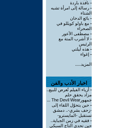
-
نافذة باردة
-
رسالة إلى امرأة تشبه
الشتاء
-
بائع الدخان
-
مع باولو كويللو في
الصحراء
-
مصطفى الأعور
-
لا أشرب المتة مع
الرئيس
-
هذه ليلتي
-
إغواء
المزيد.....
اخبار الأدب والفن
-
أزياء الفيلم تُعرض للبيع..
مزاد يحقق حلم
جمهورThe Devil Wear ...
-
حين يتحوّل اللقاء إلى
-زحف بشري-.. دمشق
تستقبل -المايسترو-
-
فقيه في زمن الجباية..
حين تحدى التاج السبكي