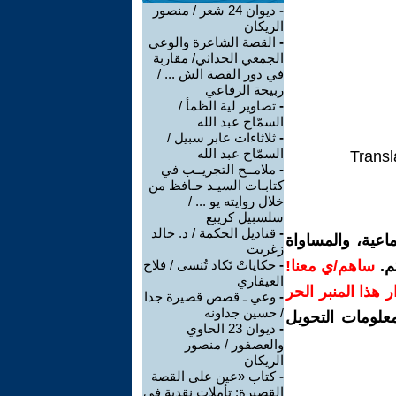
-
ديوان 24 شعر / منصور
الريكان
-
القصة الشاعرة والوعي
الجمعي الحداثي/ مقاربة
في دور القصة الش ... /
ربيحة الرفاعي
-
تصاوير لية الظمأ /
السمّاح عبد الله
-
ثلاثاءات عابر سبيل /
السمّاح عبد الله
Transl
-
ملامــح التجريــب في
كتابـات السيـد حـافظ من
خلال روايته يو ... /
سلسبيل كريبع
-
قناديل الحكمة / د. خالد
اعية، والمساواة
زغريت
م.
ساهم/ي معنا!
-
حكاياتْ تَكاد تُنسى / فلاح
العيفاري
رار هذا المنبر الحر
-
وعي ـ قصص قصيرة جدا
/ حسين جداونه
معلومات التحويل
-
ديوان 23 الحاوي
والعصفور / منصور
الريكان
-
كتاب «عين على القصة
القصيرة: تأملات نقدية في