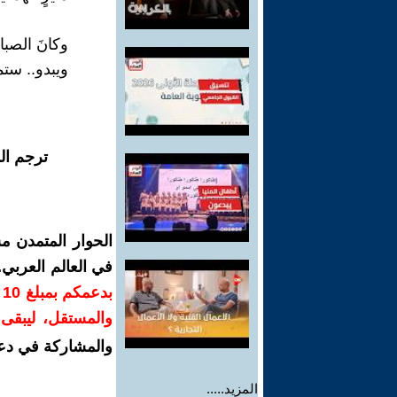
وكانَ الصباح
ويبدو.. ستمط
ترجم ال
الحوار المتمدن م
في العالم العربي
ب
والمستقل، ليبقى ص
والمشاركة في دع
المزيد.....