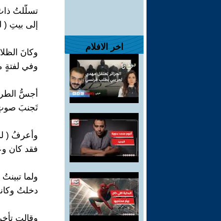
تسلّلتُ ذات
إلى بيتِ ( لم
اخر الافلام
وكانَ الظلا
وفي لفتةٍ م
أجسُّ الطري
تَجنبَ صوتٍ 
وأعرفُ ( لم
فقد كان وعد
ولما تبينتُ
دخلتُ وكانت
وقالت تأخر