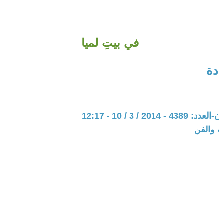
في بيتِ لميا
دة
20 / 3 / 10 - 12:17
 والفن