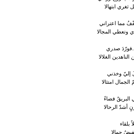
 ثغري ابتهالا
فُ مما اعتراني
ي وتعطي المجالا
..فورّدَ صدري
لناهدين الغلالا
 إليّ وخذني
الجمال امتثالا
 البريقُ فضاءً
 أشدّ الرحالا
ً بلقاء
فيضُ جمالا