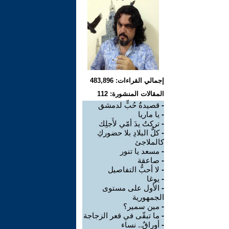
إجمالي القراءات: 483,896
المقالات المنشورة: 112
-
قصيدةُ حُبٍّ لدمشق
-
يا ماريا
-
تركتُ يدَ أمّي لأَجلِك
-
كلُّ البلادِ بلا حضوركِ
كالملاجئ
-
مسعد يا تنور
-
صاعقة
-
لا أحبُّ التفاصيل
-
يوغا
-
الأول على مستوى
الجمهورية
-
مين سمير؟
-
ما تبقّى في قعر الزجاجة
-
أوراقٌ.. نساء