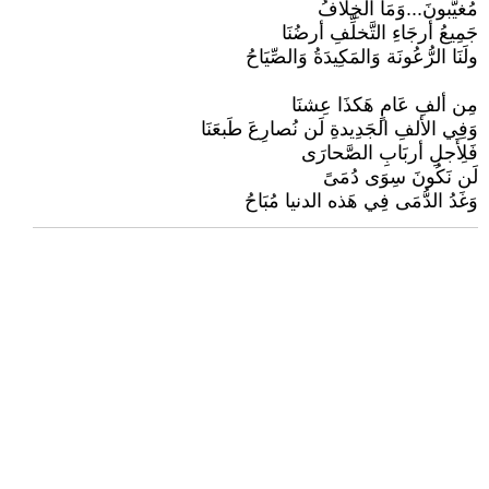
مُغيَّبونَ...وَمَا الخِلَافُ
جَمِيعُ أرجَاءِ التَّخلِّفِ أرضُنَا
ولَنَا الرُّعُونَة وَالمَكِيدَةُ وَالصِّيَاحُ
مِن ألفِ عَامٍ هَكذَا عِشنَا
وَفِي الألفِ الجَدِيدةِ لَن نُصارِعَ طَبعَنَا
فَلِأَجلِ أربَابِ الصَّحارَى
لَن نَكُونَ سِوَى دُمَىً
وَغَدُ الدُّمَى فِي هَذه الدنيا مُبَاحُ