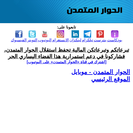
تابعونا على:
بودكاست
بنترست
تيلكرام
لينكدإن
الانستغرام
اليوتيوب
التويتر
الفيسبوك
تبرعاتكم وتبرعاتكن المالية تحفظ استقلال الحوار المتمدن،
فشاركونا في دعم استمرارية هذا الفضاء اليساري الحر
[اشترك في قناة ‫«الحوار المتمدن» على اليوتيوب]
الحوار المتمدن - موبايل
الموقع الرئيسي