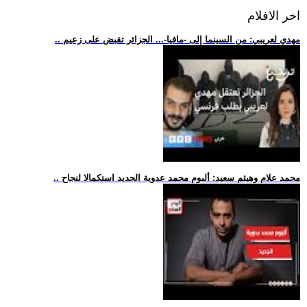
اخر الافلام
.. مهدي لعريبي: من السينما إلى -مافيا-... الجزائر تقبض على زعيم
.. محمد علام وهيثم سعيد: ألبوم محمد عدوية الجديد استكمالا لنجاح