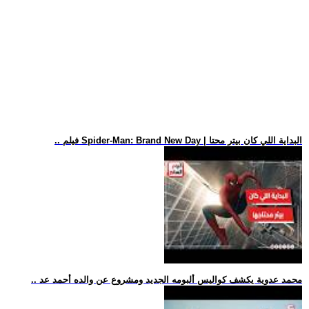
.. فيلم Spider-Man: Brand New Day | البداية اللي كان بيتر محتا
.. محمد عدوية يكشف كواليس ألبومه الجديد ومشروع عن والده أحمد عد