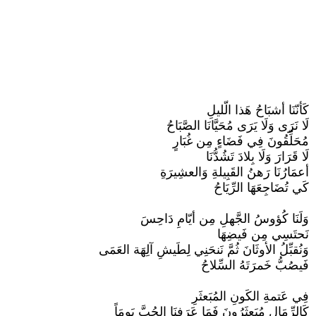
كَأنّنَا أشبَاحُ هَذا الّليلِ
لَا نَرَى وَلَا يَرَى مُحَيَّانَا الصَّبَاحُ
مُحَلِّقُونَ فِي فَضَاءٍ مِن غُبَارٍ
لَا قَرَارَ وَلَا بِلادَ تَشُدُّنَا
أعمَارُنَا رَهنُ القَبِيلةِ وَالعشِيرَةِ
كَي تُضَاجِعَهَا الرِّيَاحُ
وَلَنَا كُؤوسُ الجَّهلِ مِن أيّامِ دَاحِسَ
نَحتَسِي مِن فَيضِهَا
وَنُقبِّلُ الأوثَانَ ثُمَّ نَنحَنِي لِطَيشِ آلِهَة العَمَى
فَيصُبُّ خَمرَتَهُ السِّلاحُ
فِي عَتمةِ الكَونِ المُبَعثَرِ
كَالرِّمَالِ مُبَعثَرُونَ فَمَا عَرَفنَا الحُبَّ يَومَاً