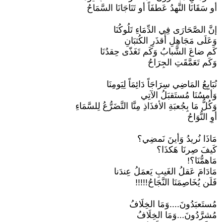
أو سَقَانَا النَّهدُ عَطفَاً أو تَنَاجَانَا السَّمَاحُ
إنَّ الصَّحَارَى فِي الدِّمَاءِ تَلُوكُنَا
وَعَلَى مَجَاهِلِ أَقذَرِ الكُثبَانِ
كَم ضاعَ الشَّبابُ وَكَم تَغَذّى حِقدُنَا
وَكَم تَعَمَّقَتِ الجِرَاحُ
نُبَايِعُ المَاضِي سِرَاجَاً دَائِمَاً لِيَومِنَا
وَأمسُنَا مُستَقبَلُ الآتِي
وَكُلُّ مَا بِجُعبَةِ الأفذَاذِ مِنَّا التَّضَرُّعُ لِلسَّمَاءِ
أوِ النُّوَاحُ
مَاذَا نُريدُ وَأينَ نَمضِي؟
كَيفَ صِرنَا هَكذَا؟
مَاهمُّنَا؟!
مَادَامَ عَقلُ الغَيبِ يَعمَلُ عِندَنا
فَلَن يُخَاصِمَنَا النَّجَاحُ!!!!!
مُستَعبَدُونَ....وَمَا الخِلَافُ
مُشرَّدُونَ...وَمَا الخِلَافُ