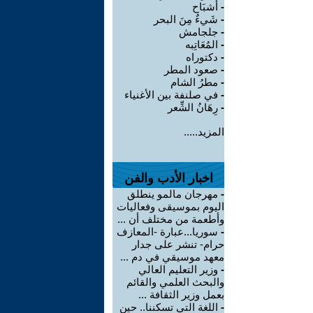
-
أشبَاح
-
شَيءٌ مِنَ البحر
-
جلجامش
-
المُعَاتِبه
-
دكتوراه
-
صعود المطر
-
مطرُ الشام
-
في صلنفة بين الأغنياء
-
رِهَانُ الشِّعر
المزيد.....
اخبار الأدب والفن
-
مهرجان مالمو ينطلق
اليوم بموسيقى وفعاليات
وأطعمة من مختلف أن ...
-
سوريا...عبارة -المعازف
حرام- تنشر على جدار
معهد موسيقي في دم ...
-
وزير التعليم العالي
والبحث العلمي والقائم
بعمل وزير الثقافة ...
-
اللغة التي تسكننا.. حين