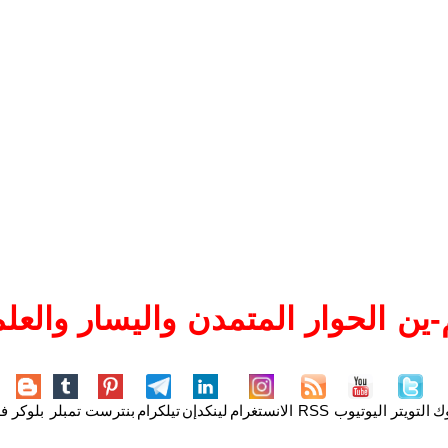
ين الحوار المتمدن واليسار والعلم
وك
التويتر
اليوتيوب
RSS
الانستغرام
لينكدإن
تيلكرام
بنترست
تمبلر
بلوكر
فل