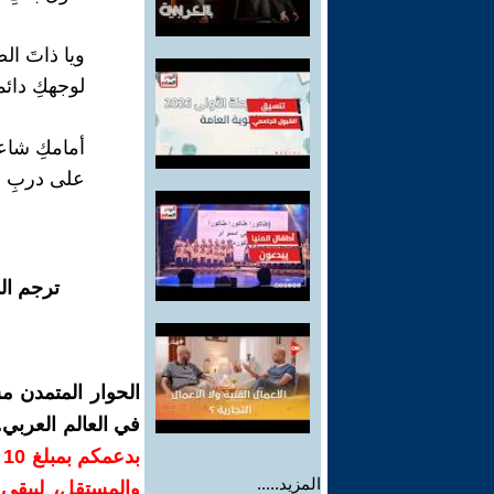
ويا ذاتَ الض
لوجهكِ دائم
أمامكِ شاعرٌ
على دربِ اله
ترجم ال
الحوار المتمدن م
في العالم العربي
ب
المزيد.....
والمستقل، ليبقى ص