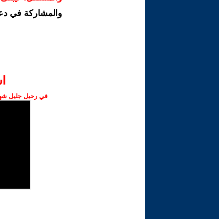
والمشاركة في دع
ا‫
في رحيل جليل شهبا