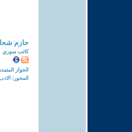
حازم شحا
كاتب سوري
الحوار المتمدن-العدد: 4412 - 4
المحور: الادب