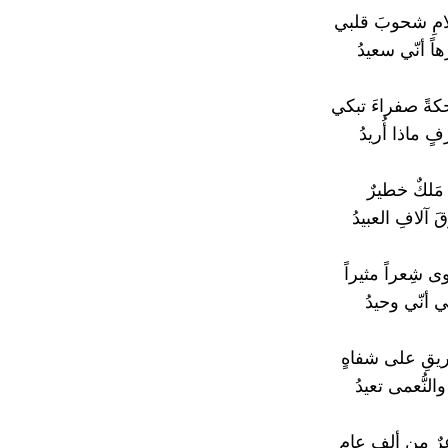
امِ شحوبَ قلبي
هاً أنّي سعيدُ
ةً صفراءَ تبكي
 ماذا أُريدُ
 مَلكٌ خطيرٌ
آلافِ العبيدُ
ى شِعراً مثيراً
ِي أنّي وحيدُ
بريقِ على شفاهٍ
والنُّعمى تعيدُ
ٌ من ألفِ عامٍ