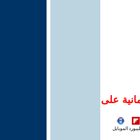
انية على
يبورد
الموبايل