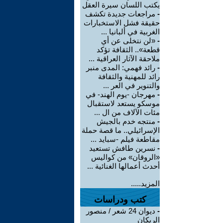
يكتب اللسان سيرة العقل
-
مراجعات جديدة تكشف
حقيقة فشل الاستخبارات
الغربية في ألبانيا ...
-
«لن نتخلى عن أي
قطعة».. الثقافة تؤكد
ملاحقة الآثار العراقية ...
-
رائد فهمي: المدى منبر
رائد للمهنية والثقافة
والتنوير في العر ...
-
مهرجان -يوم الهند- في
موسكو يستعد لاستقبال
مئات الآلاف من ال ...
-
منتجه خدم بالجيش
الإسرائيلي.. ما قصة حملة
مقاطعة فيلم -سبايد ...
-
نسرين طافش تستعيد
«الروقان» من كواليس
أحدث أعمالها الغنائية ...
المزيد.....
كتب ودراسات
-
ديوان 24 شعر / منصور
الريكان