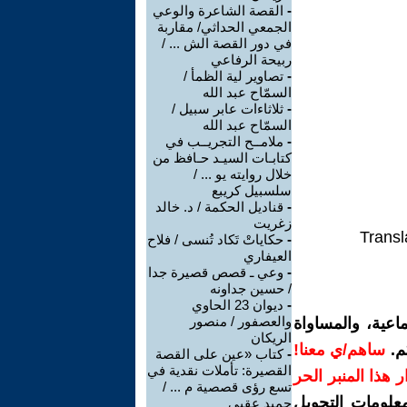
-
القصة الشاعرة والوعي
الجمعي الحداثي/ مقاربة
في دور القصة الش ... /
ربيحة الرفاعي
-
تصاوير لية الظمأ /
السمّاح عبد الله
-
ثلاثاءات عابر سبيل /
السمّاح عبد الله
-
ملامــح التجريــب في
كتابـات السيـد حـافظ من
خلال روايته يو ... /
سلسبيل كريبع
-
قناديل الحكمة / د. خالد
زغريت
Transl
-
حكاياتْ تَكاد تُنسى / فلاح
العيفاري
-
وعي ـ قصص قصيرة جدا
/ حسين جداونه
-
ديوان 23 الحاوي
والعصفور / منصور
اعية، والمساواة
الريكان
م.
ساهم/ي معنا!
-
كتاب «عين على القصة
القصيرة: تأملات نقدية في
رار هذا المنبر الحر
تسع رؤى قصصية م ... /
معلومات التحويل
حميد عقبي