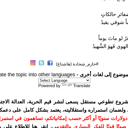
فائرِ حالكاتٍ
اً شوقي يقيدُ
 لو ماتَ يوماً
وى فَهوَ الشَّهيدُ
#حازم_شحادة (هاشتاغ)
موضوع إلى لغات أخرى -
ate the topic into other languages
Powered by
Translate
شروع تطوعي مستقل يسعى لنشر قيم الحرية، العدالة الاجتم
. ولضمان استمراره واستقلاليته، يعتمد بشكل كامل على دعمك
دعمكم بمبلغ 10 دولارات سنويًا أو أكثر حسب إمكانياتكم، تساهمون في استم
وتًا قويًا للفكر اليساري والتقدمي
،
انقر هنا للاطلاع على 