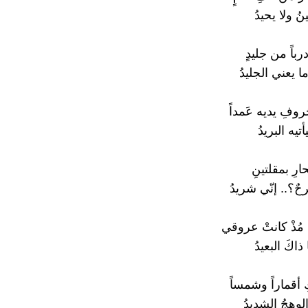
ينُ ولا يحيدُ
درباً من جليدٍ
ا يعني الجليدُ
ُروفِ يديه عَمداً
أتيه البريدُ
ارِ بمقلتينِ
ٌ؟.. إنّي شريدُ
 مُذْ كانتْ عروقي
ا ذاكَ البعيدُ
 أقماراً وشمساً
الوهجُ الشديدُ