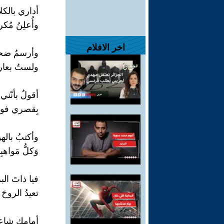
أداري بالكل
وأُعلِنُ مُكر
اخر الافلام
وأرسمُ ضحك
ولستُ بعارفٍ
أقولُ بأنّني
بِقصري فوقَ 
وأكتبُ بالهو
وَكلُّ مَواهب
فيا ذاتَ ال
تعيدُ الروحَ 
أمامكِ شاعر