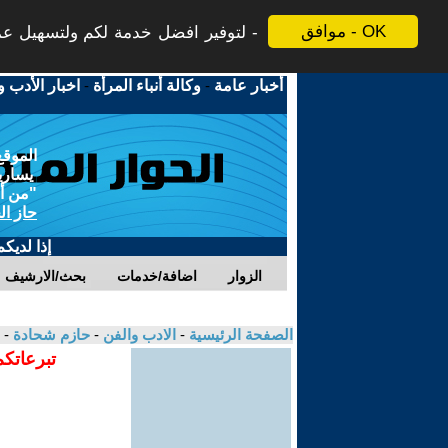
موافق - OK
لتوفير افضل خدمة لكم ولتسهيل عملي
أخبار عامة
-
وكالة أنباء المرأة
-
اخبار الأدب و
الموقع
يسارية
"من أج
حاز ال
إذا لديك
الزوار
اضافة/خدمات
بحث/الارشيف
الصفحة الرئيسية
-
الادب والفن
-
حازم شحادة
- 
تبرعاتكم