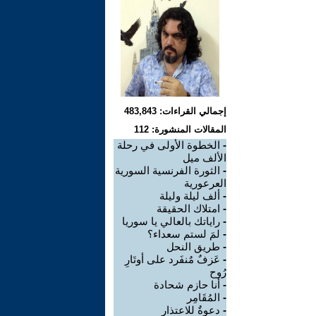
إجمالي القراءات: 483,843
المقالات المنشورة: 112
-
الخطوة الأولى في رحلة
الألف ميل
-
الثورة الفرنسية السورية
العرعورية
-
ألف ليلة وليلة
-
امتلاك الحقيقة
-
راياتك بالعالي يا سوريا
-
لمَ لستم سعداء؟
-
طريق النحل
-
عَزفٌ مٌنفَرد على أوتَارِ
رُوح
-
أنا حازم شحادة
-
المُقَامِر
-
دعوةٌ للاعتذار