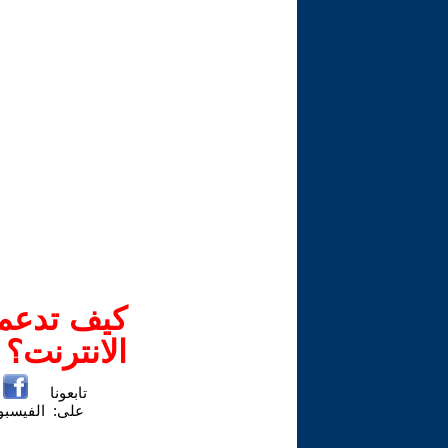
كيف تدعم-
الانترنت؟
تابعونا
على:
الفيسب