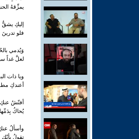
يمزِّقهُ الحن
إليكِ يشقُّ 
فلو تدرينَ م
وَيُدمي بالح
لعلَّ غداً سي
ويا ذات البح
أعندكِ مطرح
أفتّشُ عنكِ
يُحاكُ بِدَمِّه
وأسألُ عنكِ
تقولُ بأنّكِ 