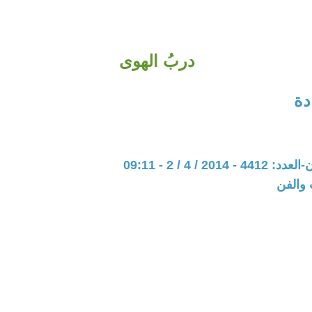
دربُ الهوى
دة
201 / 4 / 2 - 09:11
 والفن