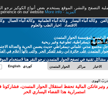
ة التصفح والنشر، الموقع يستخدم بعض أنواع الكوكيز نرجو النق
More info - المزيد
experience on our website
الفن
-
وكالة أنباء اليسار
-
وكالة أنباء العلمانية
-
وكالة أنباء العمال
-
وكا
الاقتصاد
-
اخبار الطب والعلوم
 الرئيسي لمؤسسة الحوار المتمدن
، علمانية، ديمقراطية، تطوعية وغير ربحية
ل مجتمع مدني علماني ديمقراطي حديث يضمن الحرية والعدالة الاجتم
حوار المتمدن على جائزة ابن رشد للفكر الحر والتى نالها أعلام في الفك
م مشاكل تقنية في تصفح الحوار المتمدن نرجو النقر هنا لاستخدام الموقع
كوردي
English
الاخبار
مراكز
الحوار المتمدن
دربُ الهوى
 وتبرعاتكن المالية تحفظ استقلال الحوار المتمدن، فشاركونا 
استمرارية هذا الفضاء اليساري الحر